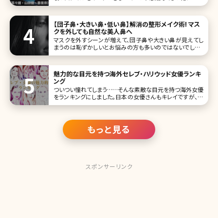
トなスタイルを維持している方がいます。今回は3名の美女を
ご紹介しますが、それだけしかしてないの?という方もいれ
ば、やっぱりねえ……という努力を行っている方もいます。そ
【団子鼻・大きい鼻・低い鼻】解消の整形メイク術! マス
れでは、彼女たちがどのよ
クを外しても自然な美人鼻へ
マスクを外すシーンが増えて、団子鼻や大きい鼻が見えてし
まうのは恥ずかしいとお悩みの方も多いのではないでしょう
か。メイクで上手に隠したくても、シェーディングやハイライト
をやりすぎて逆に目立ってしまうのは避けたいですよね。 そ
こで、今回は”マスクを外しても自然な美人鼻に見える簡単
魅力的な目元を持つ海外セレブ・ハリウッド女優ランキ
メイクテクニック”
ング
ついつい憧れてしまう……そんな素敵な目元を持つ海外女優
をランキングにしました。日本の女優さんもキレイですが、海
外のセレブ・女優さんにはまた違った魅力がありますよね。
「こんな風になりたい!」と憧れる女性も少なくないのでは? 1
位オードリー・ヘップバーン View this
もっと見る
スポンサーリンク