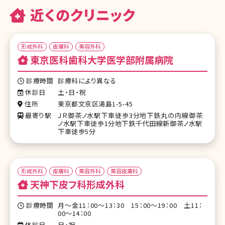
近くのクリニック
形成外科
皮膚科
美容外科
東京医科歯科大学医学部附属病院
診療時間
診療科により異なる
休診日
土・日・祝
住所
東京都文京区湯島1-5-45
最寄り駅
ＪＲ御茶ノ水駅下車徒歩3分地下鉄丸の内線御茶
ノ水駅下車徒歩1分地下鉄千代田線新御茶ノ水駅
下車徒歩5分
形成外科
皮膚科
美容外科
美容皮膚科
天神下皮フ科形成外科
診療時間
月～金11：00～13：30 15：00～19：00 土11：
00～14：00
休診日
日・祝