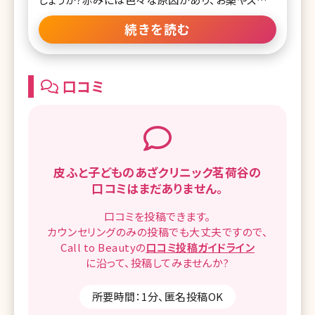
ケア、美容医療など選択肢がたくさんあります。今回
続きを読む
は酒さをテーマにお伝えしていきます。 【監修医師
からのワンポイント】酒さ（赤ら顔）は、「化粧水を1
日10回、日焼け止めを2時間おき」で予防し、治療
はVビームでVフェイシャルが第一選択となります。
口コミ
皮ふと子どものあざクリニック茗荷谷の
口コミはまだありません。
口コミを
投稿できます。
カウンセリングのみの投稿でも
大丈夫ですので、
Call to Beautyの
口コミ
投稿ガイドライン
に沿って、
投稿してみませんか?
所要時間：1分、匿名投稿OK