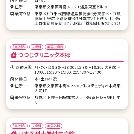
住所
東京都文京区湯島3-31-3 湯島東宝ビル2F
最寄り駅
東京メトロ千代田線湯島駅徒歩2分東京メトロ銀
座線上野広小路駅徒歩7分都営地下鉄大江戸線
上野御徒町駅徒歩7分JR山手線御徒町駅徒歩8分
形成外科
皮膚科
美容皮膚科
つつじクリニック本郷
診療時間
月・水・金9:30～13:30、15:30～19:30、火9:30～
13:00、15:30～19:00、土9：30～13：30
休診日
木・土PM・祝
住所
東京都文京区本郷4-27-8 パレステュディオ本郷東
大前1F
最寄り駅
都営地下鉄三田線都営大江戸線春日駅A6出口す
ぐ
形成外科
皮膚科
美容外科
日本医科大学付属病院