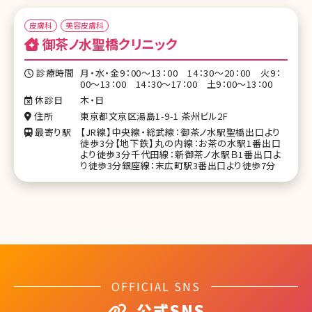
皮膚科
美容皮膚科
御茶ノ水聖橋クリニック
診療時間
月・水・金9：00～13：00 14：30～20：00 火9：
00～13：00 14：30～17：00 土9：00～13：00
休診日
木・日
住所
東京都文京区湯島1-9-1 茶州ビル2F
最寄り駅
【JR線】中央線・総武線：御茶ノ水駅聖橋出口より
徒歩3分【地下鉄】丸の内線：お茶の水駅1番出口
より徒歩3分千代田線：新御茶ノ水駅Ｂ1番出口よ
り徒歩3分銀座線：末広町駅3番出口より徒歩7分
OFFICIAL SNS
公式SNS