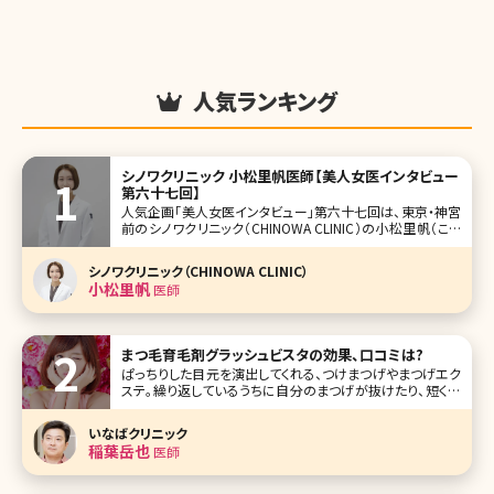
人気ランキング
シノワクリニック 小松里帆医師【美人女医インタビュー
第六十七回】
人気企画「美人女医インタビュー」第六十七回は、東京・神宮
前のシノワクリニック（CHINOWA CLINIC）の小松里帆（こま
つ りほ）先生です。 渋谷〜原宿の中間に位置する神宮前エリ
アの感度高い患者さんから注目を集めるシノワクリニック
シノワクリニック（CHINOWA CLINIC）
は、クマ取りや口元・目元の手術、エイジングケア系の治療に
小松里帆
医師
力を
まつ毛育毛剤グラッシュビスタの効果、口コミは?
ぱっちりした目元を演出してくれる、つけまつげやまつげエク
ステ。繰り返しているうちに自分のまつげが抜けたり、短くな
ってしまったりする人が多いのではないでしょうか。そんなま
つげのダメージに悩む人から人気が高いのがグラッシュビス
いなばクリニック
タ。グラッ
稲葉岳也
医師