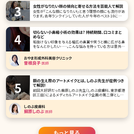
女性がなりたい顔の傾向と寄せる方法を芸能人で解説
女性が「こんな顔になりたい!」と思う理想の顔にも流行があ
ります。去年ランクインしていた人が今年のベスト10に入っ
ていなかった……ということもよくあるようですが、現在では
誰が人気なのか気になりますよね?ここではテレビ朝日のバ
ラエティ番組『金曜☆ロンドンハーツ』で紹介された2017年
切らない小鼻縮小術の効果は? 持続期間、口コミまと
なりたい顔GP
めなど
垢抜けない印象を与える幅広の鼻翼や笑うと横に広がる鼻
をなんとかしたい……。こんな悩みを持っている方は意外に
多いのではないでしょうか。鼻は眼や口元と違ってメイクで見
せ方を変えることがほとんどできないパーツ。それだけに本
おやま形成外科美容クリニック
格的に鼻の印象を変えようと思ったら美容整形に頼るしか
曽根良子
医師
方法はありません。 とはいえ、
額の生え際のアートメイクとは。しのぶ先生が症例つき
で解説!
前回大好評だった蘇原しのぶ先生（しのぶ皮膚科、東京都港
区三田）によるメディカルアートメイク企画の第二弾として、
今回は額の生え際のアートメイクについて解説してもらいま
した。 小顔になりたい、最近額が広くなった気がする、髪の毛
しのぶ皮膚科
が瘦せ細り、生え際の薄毛が気になってきた方など必見の内
蘇原しのぶ
医師
容です! 大きく印象
もっと見る