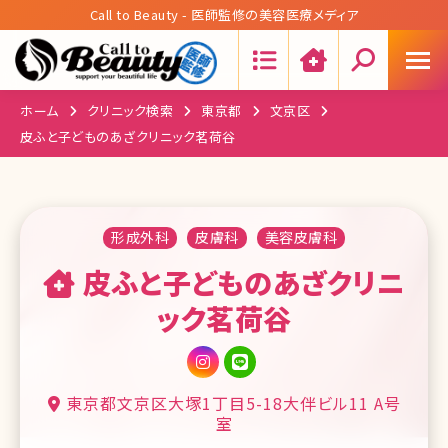
Call to Beauty - 医師監修の美容医療メディア
Search:
ホーム
クリニック検索
東京都
文京区
皮ふと子どものあざクリニック茗荷谷
形成外科
皮膚科
美容皮膚科
皮ふと子どものあざクリニ
ック茗荷谷
東京都文京区大塚1丁目5-18大伴ビル11 A号
室