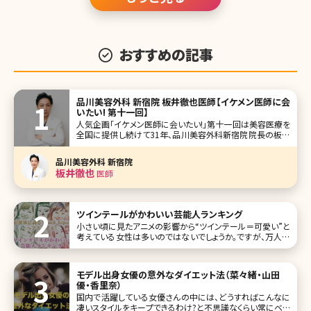
おすすめの記事
品川美容外科 新宿院 板井徹也医師【イケメン医師に会
いたい! 第十一回】
人気企画「イケメン医師に会いたい!」第十一回は美容医療を
全国に提供し続けて31年、品川美容外科新宿院院長の板井
徹也（いたいてつや）先生です。 俳優の玉木宏さんを彷彿とさ
せる爽やかな笑顔と落ち着いた優しい語り口調が印象的で
品川美容外科 新宿院
す。もともとは救急医としての経歴をもち、同期の医師から
板井徹也
医師
の誘いで美容医療に
ツインテールがかわいい芸能人ランキング
小さい頃に見たアニメの影響から“ツインテール＝可愛い”と
考えている女性は多いのではないでしょうか。ですが、万人に
似合うヘアアレンジではなく、自然に可愛く見せるのは少し
難しい!? そこで、ツインテールがかわいい女性芸能人を10名
集めてみました。目の保養にぜひ! 第1位きゃりーぱみゅぱみ
モデル出身女優の意外なダイエット法（菜々緒・山田
ゅ
優・香里奈）
国内で活躍している女優さんの中には、どうすればこんなに
凄いスタイルをキープできるわけ?と不思議なくらい常にベス