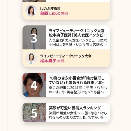
ディカルアートメイク企画の第二弾とし
て、今回は額の生え際のアートメイクに
しのぶ皮膚科
ついて解説してもらいました。 小顔にな
蘇原しのぶ
医師
りたい、最近額が広くなった気がする、
髪の毛が瘦せ細り、生え際の薄毛が気
になってきた方など必見の内容です!
大きく印象
ライフビューティークリニック大宮
松本典子医師【美人女医インタビュ
ー第六十回】
人気企画「美人女医インタビュー」第六
十回は、埼玉県さいたま市大宮駅の東
口から徒歩1分にある、ライフビューテ
ィークリニック大宮で院長を務める松
ライフビューティークリニック大宮
本典子（まつもとのりこ）先生です。 美
松本典子
医師
肌、たるみ、婦人科形成を3本柱に、"患
者さんと共に歳を重ねていきたい"との
想いから、通いやすい価格帯で美容医
療を提
70歳の吉永小百合が「絶対整形し
ていない」と崇められる理由／北条
かや
※この記事は2015年に発表されたも
のです。 今、美容整形でもっとも盛んな
のは「アンチエイジング」だ。美魔女ブ
ームも相まって、美容整形マーケットは
中高年世代に熱い眼差しを向ける。そ
笑顔が可愛い芸能人ランキング
んな女性たちもおののく美しさを保っ
笑顔が可愛い女性って、強く惹きつけら
ているのが、女優の
れるものがありますよね。ですが、普段
思いっきり笑顔になることは、そこまで
多くはないはず。きっと今よりもたくさん
笑顔になれば、もっと素敵な人になれ