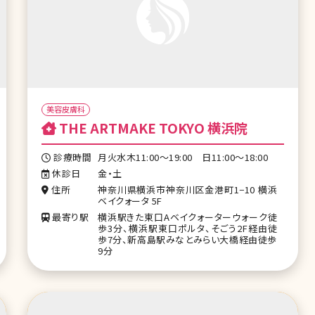
美容皮膚科
THE ARTMAKE TOKYO 横浜院
診療時間
月火水木11:00〜19:00 日11:00〜18:00
休診日
金・土
住所
神奈川県横浜市神奈川区金港町1−10 横浜
ベイクォータ 5F
最寄り駅
横浜駅きた東口Aベイクォーターウォーク徒
歩3分、横浜駅東口ポルタ、そごう2F経由徒
歩7分、新高島駅みなとみらい大橋経由徒歩
9分