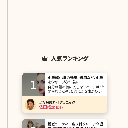
人気ランキング
小鼻縮小術の効果、費用など。小鼻
をシャープな印象に
自分の顔の気に入らないところは?と
聞かれると鼻、と答える女性が多いと
言われています。皆さんはいかがです
か?筆者も笑うと鼻が横に広がるのが
よだ形成外科クリニック
悩みです。「鼻がもう少し小さかったら、
依田拓之
医師
美人になれるのに」と思っている方も
多いのではないでしょうか。ここでは顔
の印象を大きく左右する鼻を小さくする
方法・小鼻縮小術が
麗ビューティー皮フ科クリニック 居