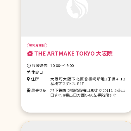
美容皮膚科
THE ARTMAKE TOKYO 大阪院
診療時間
10:00〜19:00
休診日
住所
大阪府大阪市北区曾根崎新地1丁目4−12
桜橋プラザビル B1F
最寄り駅
地下鉄四つ橋線西梅田駅徒歩2分11-5番出
口すぐ、8番出口方面C-60左手階段すぐ