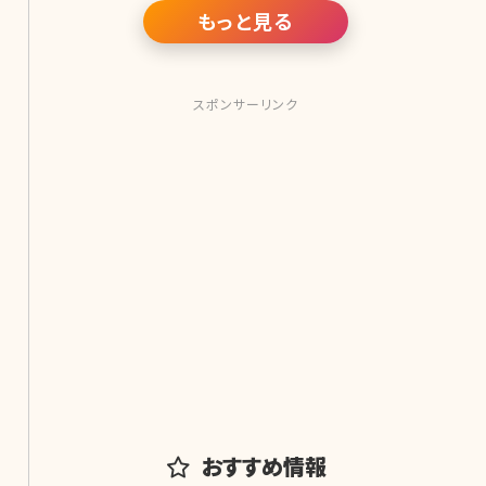
るかもしれません。 そこで、「笑顔が可
もっと見る
愛い女性芸能人」を10人集めてみまし
た!笑顔が可愛い人たちを見て、素敵な
笑
スポンサーリンク
おすすめ情報