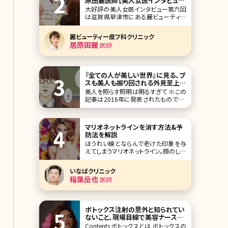
原田麗医師【美人女医インタビュー
第六回】
大好評の美人女医インタビュー第六回
は滋賀県草津市にある麗ビューティー
皮フ科クリニックの居原田麗院長です。
美容皮膚科メインですが、美容外科の
麗ビューティー皮フ科クリニック
メニューも充実していて、アットホーム
居原田麗
医師
なクリニックを目指しています。県外か
らも多数患者さんが来ていて、多くの頻
度で更新されるブログのこと、院長自
信の美容のことなど、
『全ての人が美しい世界』に見る、ブ
スも美人も振り回される外見至上主
義の根深さ／北条かや
美人を照らす照明は明るすぎて ※この
記事は2016年に発表されたものです。
「私はいつも主人公私を照らす照明は
いつも明るくて眩しい照明が当たらな
い場所のことは知らなかった」――無料漫
マリオネットラインを消す方法&予
画サイト、comicoで連載中の『全ての
防法を解説
人が美しい
ほうれい線とならんで老けた印象を与
えてしまうマリオネットライン。顔のしわ
のなかでも特に見た目年齢をあげてし
まう要素ですが、このマリオネットライ
いなばクリニック
ンはなぜできるのでしょうか。ここでは
稲葉岳也
医師
マリオネットラインができる原因と改善
方法について詳しく
ボトックス注射の意外と知られてい
ないこと、現場目線で美容ナースが
徹底解説
Contents ボトックスとは ボトックスの