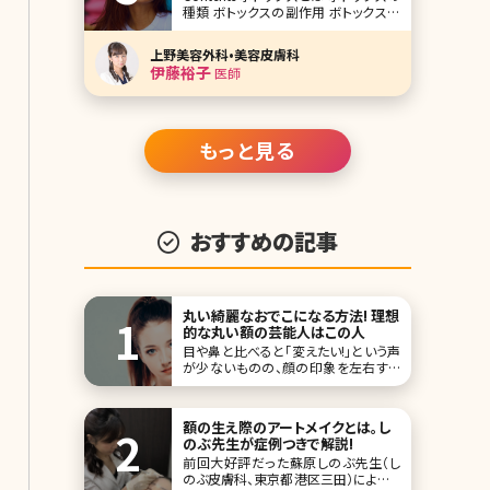
種類 ボトックスの副作用 ボトックスの
価格 注入する箇所 まとめ 太陽の光が
眩しかったり、体をどこかにぶつけて痛
上野美容外科•美容皮膚科
みがある時に出てくる眉間のシワは年
伊藤裕子
医師
代問わず起こり得ます。ただ、そのシワ
は年齢を重ねれば重ねるほどに残って
もっと見る
おすすめの記事
丸い綺麗なおでこになる方法! 理想
的な丸い額の芸能人はこの人
目や鼻と比べると「変えたい!」という声
が少ないものの、顔の印象を左右する
パーツがおでこです。皆さんは自分の
おでこに満足していますか?美容大国・
韓国ではおでこの美しさが重要視され
額の生え際のアートメイクとは。し
ていて、芸能人でもおでこの整形をして
のぶ先生が症例つきで解説!
いる人が少なく
前回大好評だった蘇原しのぶ先生（し
のぶ皮膚科、東京都港区三田）によるメ