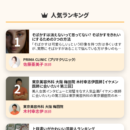
人気ランキング
そばかすは消えないって思ってない? そばかすをきれい
にするための3つの方法
「そばかすは可愛らしい」という印象を持つ方は多くいます
が、実際にそばかすがあることで悩んでいる方が多いのも事
実。「小さい頃はそばかすって言えたけど、大人になったらた
だのシミって思われる」、そんな友達の発言を聞くこともしば
PRIMA CLINIC （プリマクリニック）
しばあります。でも現代の美容医療ならそばかすだってきれ
佐藤亜美子
医師
いに治療することが可能なの
東京美容外科 大阪 梅田院 木村幸志伊医師【イケメン
医師に会いたい! 第三回】
美人女医インタビューと双璧をなす人気企画「イケメン医師
に会いたい!」の第三回は東京美容外科の東京銀座院の木村
幸志伊(きむら こうし)院長です（現在、大阪梅田院にて勤
務）。 筋トレが趣味なだけあり、外見は精悍という言葉がよく
東京美容外科 大阪 梅田院
似合います。 形成外科を基礎とされ、得意とされている輪郭
木村幸志伊
医師
形成術に関する箇所
上目遣いがかわいい芸能人ランキング