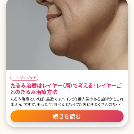
エイジングケア
たるみ治療はレイヤー（層）で考える! レイヤーご
とのたるみ治療方法
たるみ治療といえば、最近ではハイフが1番人気のある施術かもしれ
ません。ですが、もっとよく調べるとハイフ以外にもたくさんのたるみ
治療があることに気がつくと思います。超音波、RF、ヒアルロン
酸……一体自分的にはどれがたるみに効果のある治療なのか、調
続きを読む
べても一般の方が理解するのはとても難しいと思います。 多くの治療
を比較して、どの治療が自分に1番効果があるのか、皆さん迷ってし
まうのではないでしょうか