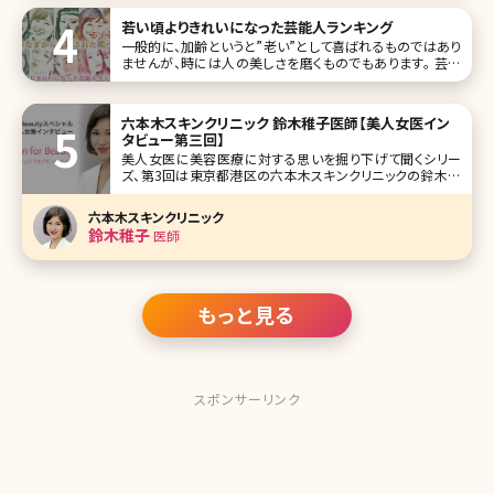
若い頃よりきれいになった芸能人ランキング
一般的に、加齢というと”老い”として喜ばれるものではあり
ませんが、時には人の美しさを磨くものでもあります。 芸能
界には、長らく活動されている方もいるので、そんな加齢によ
る変化に注目が集まることがあります。ここでは、「若い頃よ
り美人になった、きれいになった」とされる人たちを、ランキン
六本木スキンクリニック 鈴木稚子医師【美人女医イン
グTOP10にし
タビュー第三回】
美人女医に美容医療に対する思いを掘り下げて聞くシリー
ズ、第3回は東京都港区の六本木スキンクリニックの鈴木稚
子（わかこ）院長です。皮膚科、美容皮膚科として東京・用賀
に開業して六本木に移転、ひどくなったニキビ治療を得意と
六本木スキンクリニック
し、独自にブレンドした薬剤も使用しているとのこと。 医師を
鈴木稚子
医師
目指した経緯、美容に対す
もっと見る
スポンサーリンク