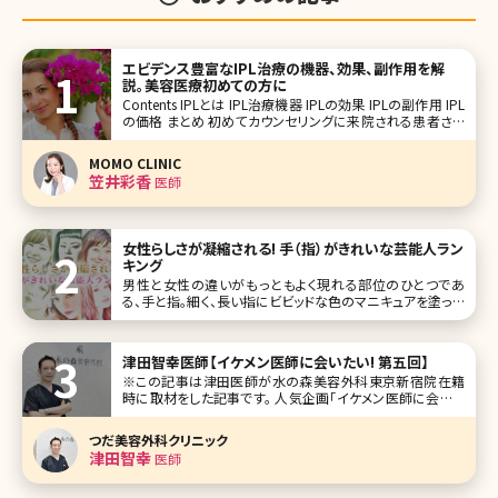
エビデンス豊富なIPL治療の機器、効果、副作用を解
説。美容医療初めての方に
Contents IPLとは IPL治療機器 IPLの効果 IPLの副作用 IPL
の価格 まとめ 初めてカウンセリングに来院される患者さん
にお肌で気になっているところはどこですかと聞くと、「赤み
やシミシワなど全部です」「ニキビ治療の後の赤みやくす
MOMO CLINIC
笠井彩香
医師
女性らしさが凝縮される! 手（指）がきれいな芸能人ラン
キング
男性と女性の違いがもっともよく現れる部位のひとつであ
る、手と指。細く、長い指にビビッドな色のマニキュアを塗って
いるきれいな女性は、女性から見てもドキッとする瞬間があ
ります。 手は顔と同様、年齢が出やすいパーツ。年齢を感じさ
せない美しい手肌を保つためには美容皮膚科で行われてい
津田智幸医師【イケメン医師に会いたい! 第五回】
る施術が有効です。手
※この記事は津田医師が水の森美容外科東京新宿院在籍
時に取材をした記事です。 人気企画「イケメン医師に会いた
い!」第五回は全国に4院を展開する水の森美容外科東京新
宿院の津田智幸(つだ ともゆき)院長です。 笑顔が優しい津
つだ美容外科クリニック
田院長。医師として憧れているお父様のことや患者様への思
津田智幸
医師
いを語ってもらいました。