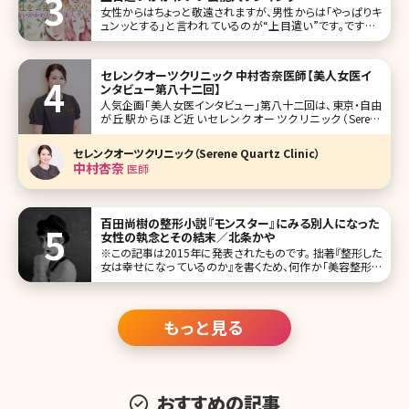
女性からはちょっと敬遠されますが、男性からは「やっぱりキ
ュンッとする」と言われているのが“上目遣い”です。ですが、
可愛い人がやると女性もドキッとするのは否定できませんよ
ね。 不思議な魅力を持つ“上目遣い”が、特にかわいいと感じ
てしまう女性芸能人をランキング形式でご紹介していきます。
セレンクオーツクリニック 中村杏奈医師【美人女医イ
第1位
ンタビュー第八十二回】
人気企画「美人女医インタビュー」第八十二回は、東京・自由
が丘駅からほど近いセレンクオーツクリニック（Serene
Quartz Clinic）で院長を務める中村杏奈（なかむら あんな）
先生です。 やわらかな光が差し込む、ゆったりとした空間で美
セレンクオーツクリニック（Serene Quartz Clinic）
しさも心も満たしてくれる「セレンクオーツクリニック」。ク
中村杏奈
医師
百田尚樹の整形小説『モンスター』にみる別人になった
女性の執念とその結末／北条かや
※この記事は2015年に発表されたものです。 拙著『整形した
女は幸せになっているのか』を書くため、何作か「美容整形も
の」の作品を読んだ。たいていは、もともと美しくなかった女
が、整形で美しくなった ”にもかかわらず” 不幸になるか、そ
れとも、一人の男の愛を手に入れてハッピーエンドを迎える
か、そのいず
もっと見る
おすすめの記事