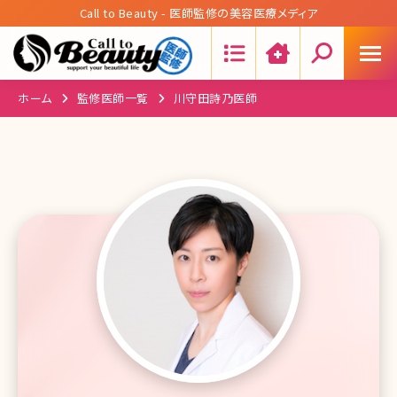
Call to Beauty - 医師監修の美容医療メディア
Search:
ホーム
監修医師一覧
川守田詩乃医師