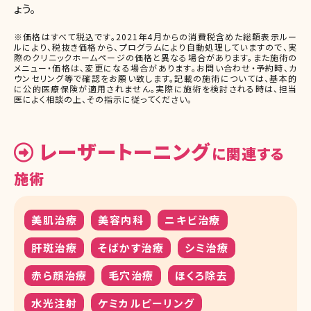
ょう。
※価格はすべて税込です。2021年4月からの消費税含めた総額表示ルー
ルにより、税抜き価格から、プログラムにより自動処理していますので、実
際のクリニックホームページの価格と異なる場合があります。また施術の
メニュー・価格は、変更になる場合があります。お問い合わせ・予約時、カ
ウンセリング等で確認をお願い致します。記載の施術については、基本的
に公的医療保険が適用されません。実際に施術を検討される時は、担当
医によく相談の上、その指示に従ってください。
レーザートーニング
に関連する
施術
美肌治療
美容内科
ニキビ治療
肝斑治療
そばかす治療
シミ治療
赤ら顔治療
毛穴治療
ほくろ除去
水光注射
ケミカルピーリング