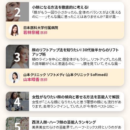
小顔になる方法を徹底的に考える!
「顔がもう一回り小さかったら、全体のバランスがよく見える
のに……」そんな風に思ったことはありませんか?背が高くて
も低くても、小顔で頭身が多くみえればバランスの取れた体
型に見えて「スタイルのいい人」という印象を与えることがで
日本医科大学付属病院
きます。ここでは女性の誰もが憧れるきゅっと引き締まった小
若林奈緒
医師
顔になるための方法に
顔のリフトアップ法を知りたい! 30代後半からのリフト
アップ術
頬のラインを中心に顔全体がもう少し、リフトアップしたら見
た目年齢がぐんと若返るのに……。鏡を見ていて、そんな風に
思ったことはありませんか?エイジングサインの中でもコスメ
やサプリメントなどで解消しにくい、たるみ。しかし現在では、
山本クリニック ソフトメディ（山本クリニック Softmedi）
さまざまな方法でたるみにアプローチできるようになってい
山本晴香
医師
ます。ここで最新の
女性がなりたい顔の傾向と寄せる方法を芸能人で解説
女性が「こんな顔になりたい!」と思う理想の顔にも流行があ
ります。去年ランクインしていた人が今年のベスト10に入っ
ていなかった……ということもよくあるようですが、現在では
誰が人気なのか気になりますよね?ここではテレビ朝日のバ
ラエティ番組『金曜☆ロンドンハーツ』で紹介された2017年
西洋人顔・ハーフ顔の芸能人ランキング
なりたい顔GP
美男美女だらけの芸能界で、ハーフ・ミックス枠というのがあ