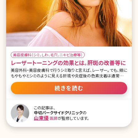
美容皮膚科（シミ、しわ、毛穴、ニキビ治療等）
レーザートーニングの効果とは。肝斑の改善等に
美容外科・美容皮膚科で行うシミ取りと言えば、レーザー。でも、頬に
もやもやとシミのように見える肝斑や炎症後の色素沈着は通常のシ
ミ取りレーザーを使用すると、むしろ悪化してしまう可能性がありま
す。しかし、これらの通常のレーザーがNGな色の悩みを改善してくれ
続きを読む
ると言われているのが、レーザートーニングです。レーザートーニング
とは、通常のレーザーよりも弱めの出力で反復照射します。そのため
ダウンタイムが少なく、内服薬などと並行して治療することで、なかな
この記事は、
か改善しなかった肝斑やシミが気にならなくなるという魅力的な施
中切パークサイドクリニック
の
術です。ここではレーザートーニングについて詳しく説明していきま
山東優
医師
が監修しています。
す。 【監修医師からのワンポイント】レーザートーニングは、肝斑や色
素沈着など肌の様々な色の悩みを徐々に改善させることができる施
術です。痛みもダウンタイムもないですが、1回の施術で劇的な変化
には乏しいので、何回か繰り返しの治療は必要です。