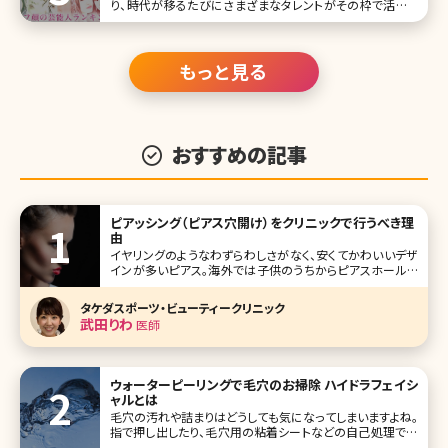
り、時代が移るたびにさまざまなタレントがその枠で活躍し
ています。ここ5年ほどで芸名に外国のミドルネームやファー
ストネームをつけている人も数多くみかけます。 ただ、今回は
ハーフ・ミックスの芸能人ではなく、日本人離れした容姿をも
つ“西洋人顔・ハー
もっと見る
おすすめの記事
ピアッシング（ピアス穴開け）をクリニックで行うべき理
由
イヤリングのようなわずらわしさがなく、安くてかわいいデザ
インが多いピアス。海外では子供のうちからピアスホールを
開けておしゃれを楽しむ習慣がありますが、日本では高校生
くらいで初めてピアッシングをする人が多いようです。自分で
タケダスポーツ・ビューティークリニック
できる器具も売られていますが、安全性を考えると美容外
武田りわ
医師
科・美容皮膚科でピアッシング
ウォーターピーリングで毛穴のお掃除 ハイドラフェイシ
ャルとは
毛穴の汚れや詰まりはどうしても気になってしまいますよね。
指で押し出したり、毛穴用の粘着シートなどの自己処理で無
理に毛穴詰まりを解消しようとするとお肌を傷つけてしまっ