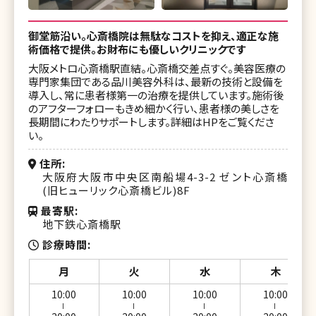
御堂筋沿い。心斎橋院は無駄なコストを抑え、適正な施
術価格で提供。お財布にも優しいクリニックです
大阪メトロ心斎橋駅直結。心斎橋交差点すぐ。美容医療の
専門家集団である品川美容外科は、最新の技術と設備を
導入し、常に患者様第一の治療を提供しています。施術後
のアフターフォローもきめ細かく行い、患者様の美しさを
長期間にわたりサポートします。詳細はHPをご覧くださ
い。
住所
大阪府大阪市中央区南船場4-3-2 ゼント心斎橋
(旧ヒューリック心斎橋ビル)8F
最寄駅
地下鉄心斎橋駅
診療時間
月
火
水
木
10:00
10:00
10:00
10:00
ー
ー
ー
ー