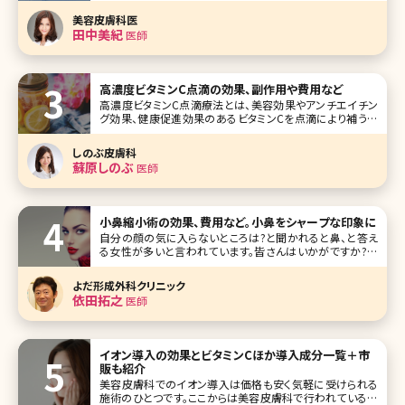
たり、負荷がかかることによって毛穴が広がってしまい目立
美容皮膚科医
ってしまうなどトラブルの原因となります。 ハイドラフェイシ
田中美紀
医師
ャルはピーリングの
高濃度ビタミンC点滴の効果、副作用や費用など
高濃度ビタミンC点滴療法とは、美容効果やアンチエイチン
グ効果、健康促進効果のあるビタミンCを点滴により補う美
容方法です。ビタミンCは体内で作り出すことができない栄養
素なので、高い濃度の状態で補うと効果があるといわれてい
しのぶ皮膚科
ます。今回は、気になる高濃度
蘇原しのぶ
医師
小鼻縮小術の効果、費用など。小鼻をシャープな印象に
自分の顔の気に入らないところは?と聞かれると鼻、と答え
る女性が多いと言われています。皆さんはいかがですか?筆
者も笑うと鼻が横に広がるのが悩みです。「鼻がもう少し小
さかったら、美人になれるのに」と思っている方も多いのでは
よだ形成外科クリニック
ないでしょうか。ここでは顔の印象を大きく左右する鼻を小さ
依田拓之
医師
くする方法・小鼻縮小術が
イオン導入の効果とビタミンCほか導入成分一覧＋市
販も紹介
美容皮膚科でのイオン導入は価格も安く気軽に受けられる
施術のひとつです。ここからは美容皮膚科で行われている最