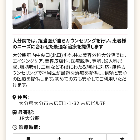
大分院では、担当医が自らカウンセリングを行い、患者様
のニーズに合わせた最適な治療を提供します
大分駅府内中央口(北口)すぐ。共立美容外科大分院では、
エイジングケア、美容皮膚科、医療脱毛、豊胸、婦人科形
成、脂肪吸引、二重など多岐にわたる施術に対応。無料カ
ウンセリングで担当医が最適な治療を提供し、信頼と安心
の医療を提供します。初めての方も安心してご利用いただ
けます。
住所
大分県大分市末広町1-1-32 末広ビル7F
最寄駅
JR大分駅
診療時間
月
火
水
木