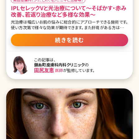
IPLセレックVと光治療について〜そばかす・赤み
改善、若返り治療など多様な効果〜
光治療は幅広いお肌の悩みに総合的にアプローチできる施術です。
使い方次第で様々な効果が期待できます。また肝斑がある方は不用
意に施術すると悪化するリスクもあります。光治療とはどんなもの
か、効果や受けない方がいい場合、セレックVという光治療機にフォー
続きを読む
カスして説明しています。どんな治療か気になる方は是非ご覧下さ
い! 【監修医師からのワンポイント】患者様一人ひとりのお悩みに合
わせた「自分仕様のスキンケア治療」が可能です。ダウンタイムはほと
この記事は、
んどなく、茶色のシミくすみの他にも、血管病変等の赤みにも作用し
錦糸町皮膚科内科クリニック
の
てさらなる美白肌へと導きます。今までの光治療で満足できなかった
田尻友恵
医師
が監修しています。
方にもぜひ試してもらいたい治療です。 そもそも光治療とは 光治療
（IPL：Intense Plused Light）は広い波長のカメラのフラッシュのよう
な光をお肌に照射する治療です。幅広い波長で照射できるということ