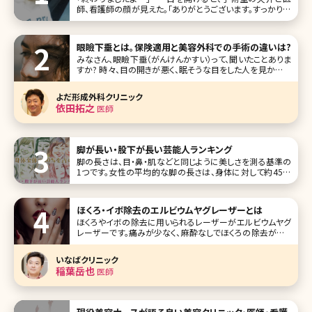
師、看護師の顔が見えた。「ありがとうございます。すっかり寝
てました。何時間かかりましたか?」「今2時半だから、4時間で
すね」「え、そんなに!?」麻酔の注射をしてからの記憶が一切
ない。手術を始めたのが午前10時だから、4時間以上も眠っ
眼瞼下垂とは。保険適用と美容外科での手術の違いは?
ていたのだ。そ
みなさん、眼瞼下垂（がんけんかすい）って、聞いたことありま
すか? 時々、目の開きが悪く、眠そうな目をした人を見かけま
す。でも、本当に眠たいってわけではない人も多数います。こ
の眠そうな目に見えてしまう理由が、眼瞼下垂。まぶたが垂
よだ形成外科クリニック
れ、目があけにくくなるという症状なんです。 今回は眼瞼下
依田拓之
医師
垂の施術効果、
脚が長い・股下が長い芸能人ランキング
脚の長さは、目・鼻・肌などと同じように美しさを測る基準の
1つです。女性の平均的な脚の長さは、身体に対して約45％
が平均値。例えば、身長160cmの場合、股下が72cmあれば
平均値をクリアできます。この数値よりも長ければ、脚が長く
見え、短ければ胴が長く見えます。 少しでも長く見えるために
ほくろ・イボ除去のエルビウムヤグレーザーとは
は脚を細
ほくろやイボの除去に用いられるレーザーがエルビウムヤグ
レーザーです。痛みが少なく、麻酔なしでほくろの除去ができ
る唯一のレーザーであると言われています。単に「エルビウ
ムレーザー」と呼ばれることも。 「普通のヤグレーザーとどう
いなばクリニック
違うの?
稲葉岳也
医師