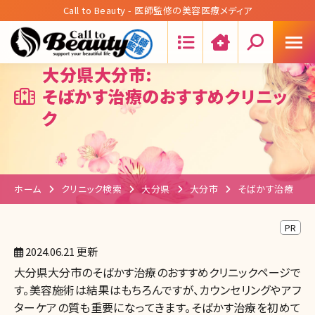
Call to Beauty - 医師監修の美容医療メディア
Search:
大分県大分市:
そばかす治療のおすすめクリニッ
ク
ホーム
クリニック検索
大分県
大分市
そばかす治療
PR
2024.06.21 更新
大分県大分市のそばかす治療のおすすめクリニックページで
す。美容施術は結果はもちろんですが、カウンセリングやアフ
ターケアの質も重要になってきます。そばかす治療を初めて