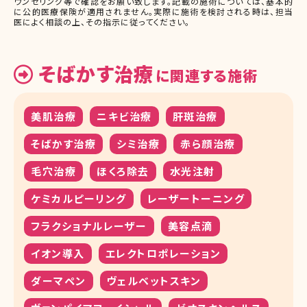
ウンセリング等で確認をお願い致します。記載の施術については、基本的
に公的医療保険が適用されません。実際に施術を検討される時は、担当
医によく相談の上、その指示に従ってください。
そばかす治療
に関連する施術
美肌治療
ニキビ治療
肝斑治療
そばかす治療
シミ治療
赤ら顔治療
毛穴治療
ほくろ除去
水光注射
ケミカルピーリング
レーザートーニング
フラクショナルレーザー
美容点滴
イオン導入
エレクトロポレーション
ダーマペン
ヴェルベットスキン