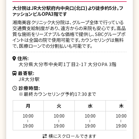
大分院はJR大分駅府内中央口(北口)より徒歩約5分。フ
ァッションビルOPA3階です
湘南美容クリニック大分院は、グループ全体で行っている
交通費支給制度があり、遠方からの来院も安心です。高品
質な施術をリーズナブルな価格で提供し、SBCグループポ
イントは全国の院で使用可能です。カウンセリングは無料
で、医療ローンでの分割払いも可能です。
住所
大分県大分市中央町1丁目2-17 大分OPA 3階
最寄駅
JR大分駅
診療時間
※最終カウンセリング予約17:30まで
月
火
水
木
10:00
10:00
10:00
10:00
ー
ー
ー
ー
19:00
19:00
19:00
19:00
横にスクロールできます