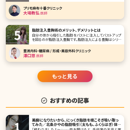
法とは 二重埋没法は、まぶたの表側の皮膚からと裏側の粘
膜へ、極細の特殊な糸を通し、数カ所knot（糸の結び目）を作
プリモ麻布十番クリニック
って固定することにより二重のラインを作る方法です。 いき
大場教弘
医師
なり切開す
脂肪注入豊胸術のメリット、デメリットとは
自分の体から吸引した脂肪をバストに注入してバストアップ
を図るのが脂肪注入豊胸です。脂肪注入による豊胸はシリコ
ンバッグやヒアルロン酸など異物を入れる方法と比較して安
心と感じている方も多いと思いますが、実際にはどんなメリ
豊洲内科・糖尿病 / 形成・美容外科クリニック
ット、デメリットがあるのでしょうか。
澤口悠
医師
もっと見る
おすすめの記事
美脚になりたいから、にっくき脂肪を根こそぎ吸い取っ
てみた／北条かやの脂肪吸引（太もも、ふくらはぎ）体験
記
「終わりましたよ～」……目を開けると、手術室の天井と医