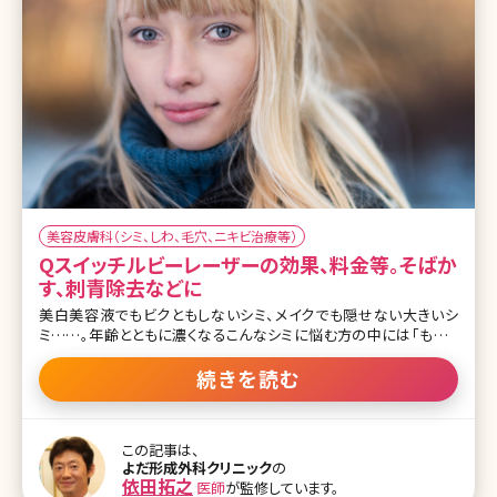
美容皮膚科（シミ、しわ、毛穴、ニキビ治療等）
Qスイッチルビーレーザーの効果、料金等。そばか
す、刺青除去などに
美白美容液でもビクともしないシミ、メイクでも隠せない大きいシ
ミ……。年齢とともに濃くなるこんなシミに悩む方の中には「もうレ
ーザーで取るしかないのかも?」と考えている方もいるのではないで
しょうか。とはいえ、多種多様なレーザーがある今、自分のシミにどの
続きを読む
レーザーが適しているのか分からないという方も多いでしょう。ここで
は、90年代からシミやあざの治療に用いられてきたルビーレーザー
について詳しく説明していきます。 目次 1.Qスイッチルビーレーザーっ
この記事は、
てどんなレーザー? 1-1.Qスイッチルビーレーザーとは? 1-2.Qスイッ
よだ形成外科クリニック
の
チルビーレーザーの効果 1-3.Qスイッチルビーレーザーの経過とダウ
依田拓之
医師
が監修しています。
ンタイム 1-4.Qスイッチルビーレーザーの失敗例 2.Qスイッチルビー