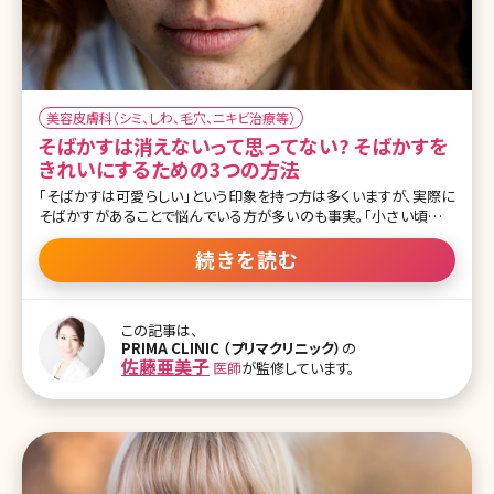
美容皮膚科（シミ、しわ、毛穴、ニキビ治療等）
そばかすは消えないって思ってない? そばかすを
きれいにするための3つの方法
「そばかすは可愛らしい」という印象を持つ方は多くいますが、実際に
そばかすがあることで悩んでいる方が多いのも事実。「小さい頃はそ
ばかすって言えたけど、大人になったらただのシミって思われる」、そ
んな友達の発言を聞くこともしばしばあります。でも現代の美容医療
続きを読む
ならそばかすだってきれいに治療することが可能なのです。 今回はそ
ばかすの治療方法について詳しく解説していきます。 【監修医師から
のワンポイント】 そばかすは遺伝的な要因もあるため、一度改善して
この記事は、
も再発しやすいタイプのシミです。光やレーザー治療、内服治療、外用
PRIMA CLINIC （プリマクリニック）
の
治療などを併用することで、再発しにくくなりますので、医療機関でよ
佐藤亜美子
医師
が監修しています。
く治療方針を相談して治療を行うことが大切です。 そもそもそばかす
って何?シミと何が違うの? そばかすは別名「雀卵斑(じゃくらんはん)」
と呼ばれます。そばかすの見た目がすずめの卵の表面に似ている