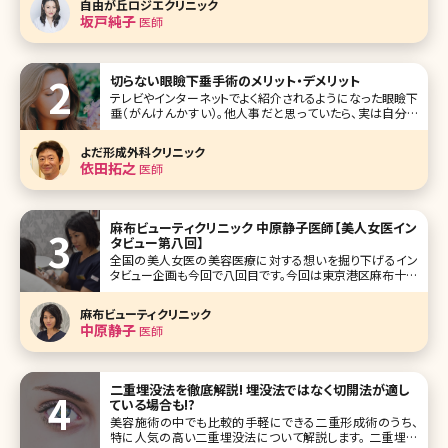
自由が丘ロジエクリニック
いを語ってくれました。 ご自身の結果がでた美容法を全公開!
坂戸純子
医師
ワークライフバランス
切らない眼瞼下垂手術のメリット・デメリット
テレビやインターネットでよく紹介されるようになった眼瞼下
垂（がんけんかすい）。他人事だと思っていたら、実は自分も
眼瞼下垂だったという人が今、増えています。 手術をすること
でさまざまな症状が改善すると言われているだけではなく、
よだ形成外科クリニック
眼瞼下垂の手術をすることで二重になるので、病気の治療と
依田拓之
医師
して堂々と二重ま
麻布ビューティクリニック 中原静子医師【美人女医イン
タビュー第八回】
全国の美人女医の美容医療に対する想いを掘り下げるイン
タビュー企画も今回で八回目です。今回は東京港区麻布十番
にある麻布ビューティクリニックの中原静子先生です。麻布
ビューティクリニックは女医の先生3名による、ボトックス、ヒ
麻布ビューティクリニック
アルロン酸等の「注入治療専門」クリニックです。中原先生ご
中原静子
医師
自身のことはもちろん、クリ
二重埋没法を徹底解説! 埋没法ではなく切開法が適し
ている場合も!?
美容施術の中でも比較的手軽にできる二重形成術のうち、
特に人気の高い二重埋没法について解説します。 二重埋没