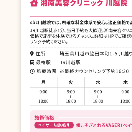
湘南美容クリニック 川越院
sbc川越院では、明確な料金体系で安心。適正価格で
JR川越駅徒歩1分、当日予約も大歓迎。湘南美容クリ
価格で施術を体験できるチャンス。詳細はHPでご確認
リング予約ください。
住所
埼玉県川越市脇田本町1-5 川越ウ
最寄駅
JR川越駅
診療時間
※最終カウンセリング予約16:30
月
火
水
木
9:00
9:00
9:00
9:00
ー
ー
ー
ー
18:00
18:00
18:00
18:00
施術価格
ベイザー脂肪吸引
根こそぎとれるVASER（ベイ