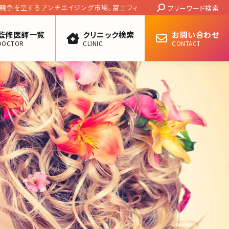
Search:
呈するアンチエイジング市場。富士フィルムが
フリーワード検索
の「特許権侵害」裁判とは／北条かや
監修医師一覧
クリニック検索
お問い合わせ
DOCTOR
CLINIC
CONTACT