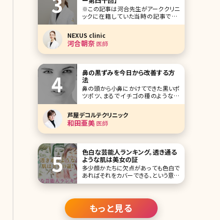
ー第四十回】
※この記事は河合先生がアーククリニ
ックに在籍していた当時の記事です。
人気企画「美人女医インタビュー」第四
十回は、東京・渋谷センター街のど真ん
NEXUS clinic
中に位置するアーククリニックの河合
河合朝奈
医師
朝奈（かわい あさな）先生です。 レーザ
ー治療に関して、造詣が深く、日々研究
している河合先生。ピコレーザー治療
でのマ
鼻の黒ずみを今日から改善する方
法
鼻の頭から小鼻にかけてできた黒いポ
ツポツ、まるでイチゴの種のようなの
で、この状態をイチゴ鼻と呼ぶことがあ
ります。鼻の黒ずみの原因は皮脂の詰
芦屋デコルテクリニック
まりであると思われがちですが、実は
和田亜美
医師
鼻の毛穴を詰まらせている成分の約
70％はタンパク質でできています。 つま
り、皮脂を洗い流すための洗顔をいくら
行ったとしても、そ
色白な芸能人ランキング。透き通る
ような肌は美女の証
多少顔かたちに欠点があっても色白で
あればそれをカバーできる、という意味
を持つ「色の白いは七難隠す」というこ
とわざがあります。女性はメイクや髪型
などでだいぶ雰囲気が変わりますが、
色白という点においては小細工出でき
もっと見る
る限度はしれていて、基本的なケアやも
ともと持っている肌質が大切です。 今