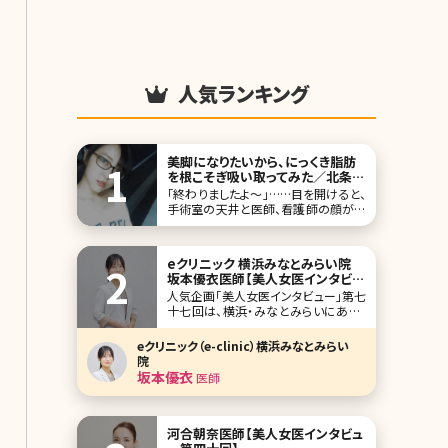
人気ランキング
美脚になりたいから、にっくき脂肪
を根こそぎ吸い取ってみた／北条か
やの脂肪吸引（太もも、ふくらはぎ）
「終わりましたよ～」……目を開けると、
体験記
手術室の天井と医師、看護師の顔が見
えた。「ありがとうございます。すっかり
寝てました。何時間かかりましたか?」
「今2時半だから、4時間ですね」「え、そ
eクリニック 横浜みなとみらい院
んなに!?」麻酔の注射をしてからの記
坂本優衣医師【美人女医インタビュ
憶が一切ない。手術を始めたのが午前
ー第七十七回】
人気企画「美人女医インタビュー」第七
10時だから、4時間以上も眠っていたの
十七回は、横浜・みなとみらいにあるe
だ。そ
クリニック（e-clinic）横浜みなとみらい
院で院長を務める坂本優衣（さかもと
eクリニック（e-clinic）横浜みなとみらい
ゆい）先生です。 eクリニックは、円戸望
院
統括院長が全国に展開する美容外科・
坂本優衣
医師
美容皮膚科クリニック。 横浜みなとみ
らい院では全身麻酔設備を備え
河合朝奈医師【美人女医インタビュ