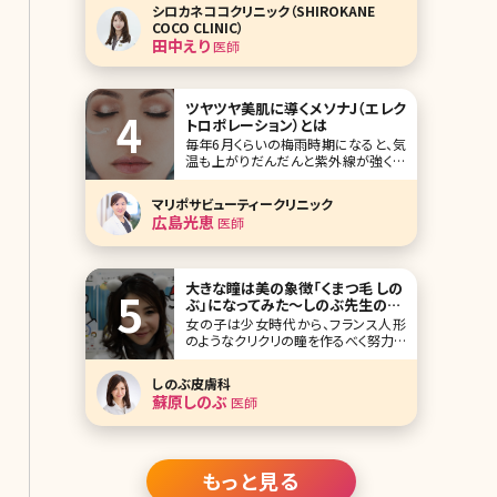
十六回は、東京・神宮前のシノワクリニ
シロカネココクリニック（SHIROKANE
ック（CHINOWA CLINIC）の田中えり（た
COCO CLINIC）
なか えり）先生です。 シノワクリニック
田中えり
医師
は、渋谷と原宿（明治神宮前）の中間エ
リアに位置する美容外科・
ツヤツヤ美肌に導くメソナJ（エレク
トロポレーション）とは
毎年6月くらいの梅雨時期になると、気
温も上がりだんだんと紫外線が強くな
ってきます。湿気はあるのになぜか乾
燥するなと思われる方も多いのではな
マリポサビューティークリニック
いでしょうか。気温と湿度が高いことに
広島光恵
医師
よって汗や皮脂が出ており、汗が蒸発
することによって肌が乾燥してしまい、
中には自身の汗や皮脂でかぶれてしま
うケースもあります。
大きな瞳は美の象徴「くまつ毛 しの
ぶ」になってみた〜しのぶ先生の部
屋vol.1〜
女の子は少女時代から、フランス人形
のようなクリクリの瞳を作るべく努力す
る。「ハイ、チーズ」の合図がきてから「パ
チリ」とシャッターの音が切れるまで、
しのぶ皮膚科
眉毛を釣り上げ、目を見開く。 これが老
蘇原しのぶ
医師
化のはじまりなのだ。 ひたいにシワを
作り続けている。オリ刻ませたシワは目
を開かなくてもしっかりとそこに
もっと見る