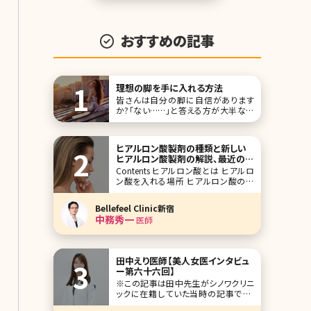
回は、欠点さえも
おすすめの記事
理想の脚を手に入れる方法
皆さんは自分の脚に自信があります
か?「ない……」と答える方が大半なの
ではないでしょうか。少し前までとにか
く細い脚が理想と考えられていました
が、最近ではメリハリのある脚こそが理
ヒアルロン酸製剤の種類と新しい
想の脚と考える女性が増えているよう
ヒアルロン酸製剤の解説、最近の施
です。ここでは理想の脚をもつ芸能人を
術傾向とは
Contents ヒアルロン酸とは ヒアルロ
紹介しながら、理想の脚に近づける方
ン酸を入れる場所 ヒアルロン酸の種
法について詳しく紹介し
類 最近のヒアルロン酸注入の傾向 ま
とめ ボトックスやヒアルロン酸製剤を
Bellefeel Clinic新宿
用いた治療は美容皮膚科でも美容外
中務秀一
医師
科でも毎日たくさんの方が受けられて
いる施術です。数年前まではボトックス
やヒアルロン
田中えり医師【美人女医インタビュ
ー第六十六回】
※この記事は田中先生がシノワクリニ
ックに在籍していた当時の記事です。
人気企画「美人女医インタビュー」第六