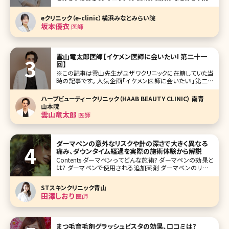
院長を務める坂本優衣（さかもとゆい）先生です。 eクリニッ
クは、円戸望統括院長が全国に展開する美容外科・美容皮
eクリニック（e-clinic）横浜みなとみらい院
膚科クリニック。 横浜みなとみらい院では全身麻酔設備を備
坂本優衣
医師
え
雲山竜太郎医師【イケメン医師に会いたい! 第二十一
回】
※この記事は雲山先生がユザワクリニックに在籍していた当
時の記事です。 人気企画「イケメン医師に会いたい!」第二十
一回は、東京・新宿にあるユザワクリニック（yuzawa clinic）
の雲山竜太郎（くもやまりゅうたろう）先生です。 湯澤勇典院
ハーブビューティークリニック（HAAB BEAUTY CLINIC） 南青
長先生が開院した同院は、目元整形と小顔整形がメイン
山本院
雲山竜太郎
医師
ダーマペンの意外なリスクや針の深さで大きく異なる
痛み、ダウンタイム経過を実際の施術体験から解説
Contents ダーマペンってどんな施術? ダーマペンの効果と
は? ダーマペンで使用される追加薬剤 ダーマペンのリスク
ダーマペンの治療の流れ ダーマペンの治療中の痛み ダー
マペンのダウンタイム ダーマペンの施術間隔 ダーマペンの
STスキンクリニック青山
治療回数 おわりに 最近よ
田澤しおり
医師
まつ毛育毛剤グラッシュビスタの効果、口コミは?