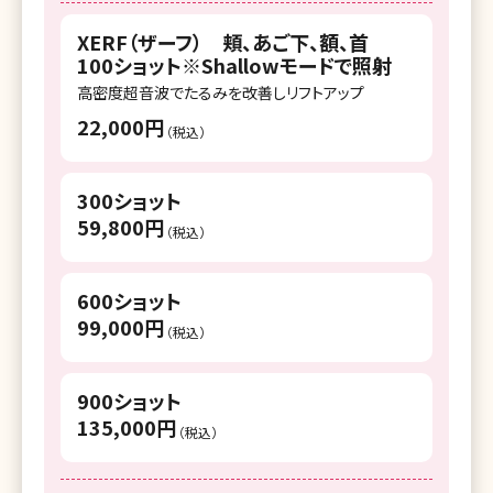
湘南美容皮フ科 千葉院
XERF（ザーフ） 頬、あご下、額、首
湘南美容皮フ科 平塚院
100ショット※Shallowモードで照射
湘南美容皮フ科 栄矢場町院
高密度超音波でたるみを改善しリフトアップ
22,000円
（税込）
湘南美容皮フ科 京都河原町院
湘南美容皮フ科 梅田茶屋町院
300ショット
59,800円
湘南美容皮フ科 枚方院
（税込）
湘南美容皮フ科 岡山院
600ショット
湘南美容皮フ科 福岡天神院
99,000円
（税込）
湘南美容皮フ科 鹿児島院
900ショット
135,000円
（税込）