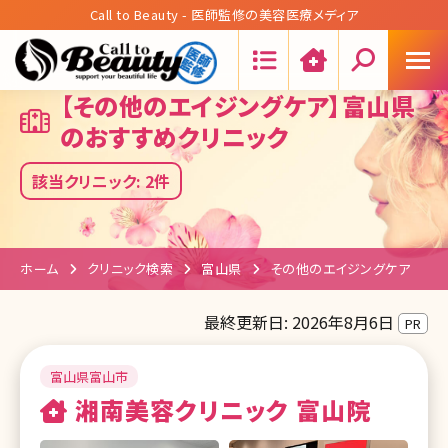
Call to Beauty - 医師監修の美容医療メディア
Search:
【その他のエイジングケア】富山県
のおすすめクリニック
該当クリニック: 2件
ホーム
クリニック検索
富山県
その他のエイジングケア
最終更新日: 2026年8月6日
PR
富山県富山市
湘南美容クリニック 富山院