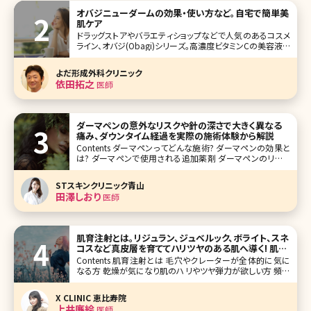
オバジニューダームの効果・使い方など。自宅で簡単美
肌ケア
ドラッグストアやバラエティショップなどで人気のあるコスメ
ライン、オバジ(Obagi)シリーズ。高濃度ビタミンCの美容液を
使ったことのある方も多いのではないでしょうか。このオバジ
シリーズのワンランク上のライン、オバジメディカルの中で人
よだ形成外科クリニック
気が高いのが「オバジニューダーム」です。効果が高いもの
依田拓之
医師
の、ダウン
ダーマペンの意外なリスクや針の深さで大きく異なる
痛み、ダウンタイム経過を実際の施術体験から解説
Contents ダーマペンってどんな施術? ダーマペンの効果と
は? ダーマペンで使用される追加薬剤 ダーマペンのリスク
ダーマペンの治療の流れ ダーマペンの治療中の痛み ダー
マペンのダウンタイム ダーマペンの施術間隔 ダーマペンの
STスキンクリニック青山
治療回数 おわりに 最近よ
田澤しおり
医師
肌育注射とは。リジュラン、ジュベルック、ボライト、スネ
コスなど真皮層を育ててハリツヤのある肌へ導く! 肌の
お悩みごとに解説
Contents 肌育注射とは 毛穴やクレーターが全体的に気に
なる方 乾燥が気になり肌のハリやツヤ弾力が欲しい方 頻繁
にケアできないので持続重視の方 目元のケアだけピンポイ
ントで行いたい方 まとめ 赤ちゃんのようなもちもちっとした
X CLINIC 恵比寿院
弾力のある柔らかい肌になりたい!一度で
上井廉絵
医師