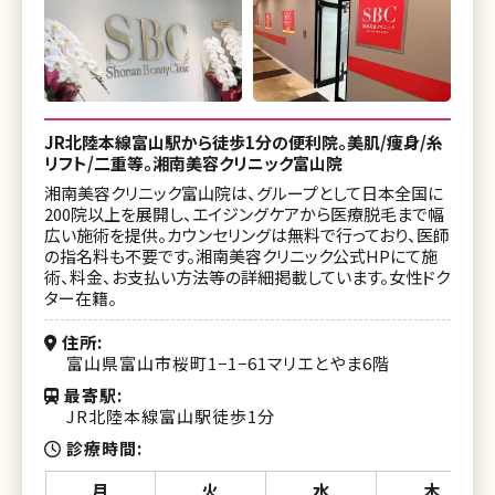
JR北陸本線富山駅から徒歩1分の便利院。美肌/痩身/糸
リフト/二重等。湘南美容クリニック富山院
湘南美容クリニック富山院は、グループとして日本全国に
200院以上を展開し、エイジングケアから医療脱毛まで幅
広い施術を提供。カウンセリングは無料で行っており、医師
の指名料も不要です。湘南美容クリニック公式HPにて施
術、料金、お支払い方法等の詳細掲載しています。女性ドク
ター在籍。
住所
富山県富山市桜町1−1−61マリエとやま6階
最寄駅
JR北陸本線富山駅徒歩1分
診療時間
月
火
水
木