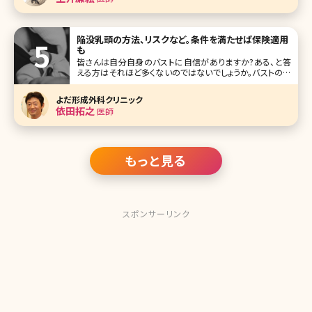
陥没乳頭の方法、リスクなど。条件を満たせば保険適用
も
皆さんは自分自身のバストに自信がありますか?ある、と答
える方はそれほど多くないのではないでしょうか。バストの大
きさやハリ、乳頭部分の色など、バストに関する悩みは意外
に多いもの。そのなかでも人に相談しづらいのが、陥没乳頭
よだ形成外科クリニック
（かんぼつにゅうとう）です。陥没乳頭とはその名の通り、乳首
依田拓之
医師
がへこんで内側に入って
もっと見る
スポンサーリンク