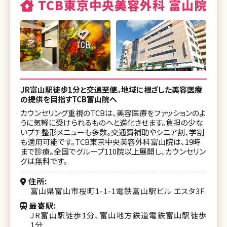
TCB東京中央美容外科 富山院
湘南美容皮フ科 仙台院
湘南美容皮フ科 千葉院
湘南美容皮フ科 平塚院
湘南美容皮フ科 栄矢場町院
JR富山駅徒歩1分と交通至便。地域に根ざした美容医療
の提供を目指すTCB富山院へ
湘南美容皮フ科 京都河原町院
カウンセリング重視のTCBは、美容医療をファッションのよ
湘南美容皮フ科 梅田茶屋町院
うに気軽に受けられるものへと進化させます。負担の少な
いプチ整形メニューも多数。交通費補助やシニア割、学割
湘南美容皮フ科 枚方院
も適用可能です。TCB東京中央美容外科富山院は、19時
まで診療。全国でグループ110院以上展開し、カウンセリン
湘南美容皮フ科 岡山院
グは無料です。
湘南美容皮フ科 福岡天神院
住所
富山県富山市桜町1-1-1電鉄富山駅ビル エスタ3F
湘南美容皮フ科 鹿児島院
最寄駅
JR富山駅徒歩1分、富山地方鉄道電鉄富山駅徒歩
1分