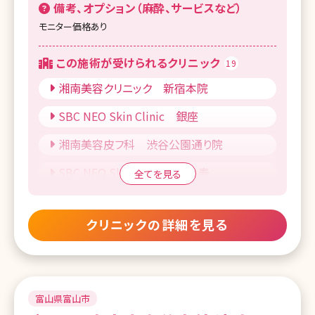
備考、オプション（麻酔、サービスなど）
モニター価格あり
この施術が受けられるクリニック
19
湘南美容クリニック 新宿本院
SBC NEO Skin Clinic 銀座
湘南美容皮フ科 渋谷公園通り院
SBC NEO Skin Clinic 恵比寿
全てを見る
SBC御茶ノ水こどもレーザークリニック
クリニックの詳細を見る
湘南美容皮フ科 新宿東口院
湘南美容皮フ科 五反田院
湘南皮膚科クリニック 町田院
富山県富山市
湘南美容皮フ科 札幌大通院