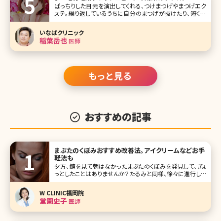
ぱっちりした目元を演出してくれる、つけまつげやまつげエク
ステ。繰り返しているうちに自分のまつげが抜けたり、短くな
ってしまったりする人が多いのではないでしょうか。そんなま
つげのダメージに悩む人から人気が高いのがグラッシュビス
いなばクリニック
タ。グラッ
稲葉岳也
医師
もっと見る
おすすめの記事
まぶたのくぼみおすすめ改善法。アイクリームなどお手
軽法も
夕方、鏡を見て朝はなかったまぶたのくぼみを発見して、ぎょ
っとしたことはありませんか？たるみと同様、徐々に進行して
いくまぶたのくぼみはシミやしわ、たるみよりも気がつきにく
いエイジングサイン。女性の見た目年齢をあげて疲れた印象
W CLINIC福岡院
を与えてしまいます。「この、疲れたまぶたをなんとかしたい!」
堂園史子
医師
と思っている方も