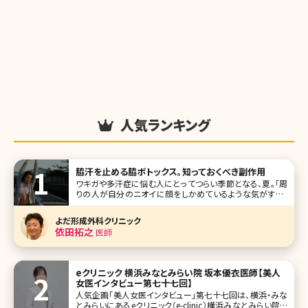
人気ランキング
脇汗を止める脇ボトックス。知っておくべき副作用
ワキガや多汗症に悩む人にとってつらい季節となる、夏。「周
りの人が自分のニオイに顔をしかめているような気がする」
「ただでさえ暑いこの時期、人前に出たときにどっと汗が出て
恥ずかしい思いをするのではないか」こんな心配をしている
よだ形成外科クリニック
方も多いでしょう。 ワキガや多汗症の治療をしたいけれど手
依田拓之
医師
術は怖いという人に
eクリニック 横浜みなとみらい院 坂本優衣医師【美人
女医インタビュー第七十七回】
人気企画「美人女医インタビュー」第七十七回は、横浜・みな
とみらいにあるeクリニック（e-clinic）横浜みなとみらい院で