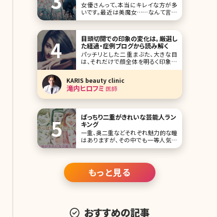
法徹底研究
女優さんって、本当にキレイな方が多
がある方もいるのではないでしょうか。
いです。最近は美魔女……なんて言葉
もありますが、やっぱり女優さんの美し
さには敵いません。 年齢不詳で、本当
の年齢は全くわからない……若く見え
目頭切開での印象の変化は。厳選し
る方は、まず肌がきれい、ヘアスタイル
た経過・症例ブログから読み解く
もしっとりサラサラ、もちろんスタイルも
パッチリとした二重まぶた、大きな目
抜群で、いったいどんなアンチエイジン
は、それだけで顔全体を明るく印象付
グの対策を
けてくれるもの。特に、私たち日本人の
まぶたは脂肪が厚く、腫れぼったく見え
KARIS beauty clinic
てしまいがちですね。二重まぶた、大き
滝内ヒロフミ
医師
な目になる方法はいくつかありますが、
今回は美容クリニックなどの医療機関
で受けることのできる目頭切開法にス
ポットを当ててお
ぱっちり二重がきれいな芸能人ラン
キング
一重、奥二重などそれぞれ魅力的な瞳
はありますが、その中でも一等人気が
あるのがなんといっても二重!パッチリ
二重に憧れて、アイメイクをしたことが
ある人もいるのではないでしょうか。 こ
こでは、そんな惚れ惚れするような二重
もっと見る
がきれいな芸能人をランキングTOP10
にしてまとめています。 第1位橋本環
おすすめの記事