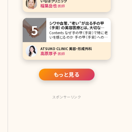
いなばクリニック
ヌス治療（ボトックス）もよく知られてい
稲葉岳也
医師
ますね。ヒアルロン酸注入やボツリヌス
治療はそれぞれに異なった特徴を持
ち、それぞれに若返りのシワ取りを実
現させる方法です
シワや血管、“老い”が出る手の甲
（手背）の美容医療とは。大切な普
段の自宅ケアも解説
Contents なぜ手の甲（手背）で特に老
いを感じるのか 手の甲（手背）への美
容医療施術 自宅でできる手の甲（手
背）のケア まとめ よく、芸能人で顔はと
ATSUKO CLINIC 美容・形成外科
ても若々しく綺麗なのに、体のパーツで
高原厚子
医師
老いを感じるなんてことありませんか?
よく言われるパーツとしては首と手の
甲が挙げられます
もっと見る
スポンサーリンク