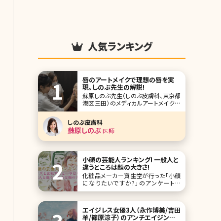
人気ランキング
唇のアートメイクで理想の唇を実
現。しのぶ先生の解説!
蘇原しのぶ先生（しのぶ皮膚科、東京都
港区三田）のメディカルアートメイク企
画第四弾はリップのアートメイクです。
ふっくらとしたセクシーな唇、赤ちゃん
しのぶ皮膚科
のようなくすみのないクリアな唇、口角
蘇原しのぶ
医師
が上がった華やかな唇。あなたの理想
はどのような唇ですか?アートメイクに
よって理想の唇、印象的な唇を手に入
れませんか
小顔の芸能人ランキング! 一般人と
違うところは顔の大きさ!
化粧品メーカー資生堂が行った「小顔
になりたいですか?」のアンケートで
YESと答えた女性は84.8%。 この結果
からもわかる通り、日本人女性の小顔
願望は強く、自分の写ってる集合写真
エイジレス女優3人（永作博美/吉田
を見て「あ、となりの人より顔が大きい
羊/篠原涼子）のアンチエイジング
（小さい）……」なんて、チェックしたこと