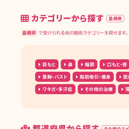
カテゴリーから探す
島根県
島根県
で受けられる他の施術カテゴリーを探せます。
目もと
鼻
輪郭
口もと・唇
豊胸・バスト
脂肪吸引・痩身
医
ワキガ・多汗症
その他の治療
薄
都道府県から探す
その他のエ