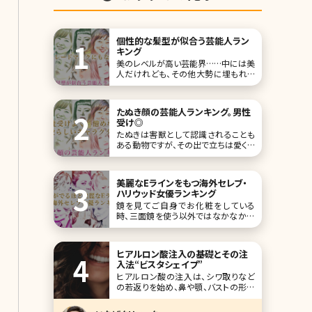
個性的な髪型が似合う芸能人ラン
キング
美のレベルが高い芸能界……中には美
人だけれども、その他大勢に埋もれて
しまっている人もいるかもしれません。
しかし、個性を発揮することで輝く人が
います!その個性のひとつが髪型であ
たぬき顔の芸能人ランキング。男性
り、特に女性の場合はヘアスタイルで
受け◎
大きく雰囲気が変わるものです。 ここで
たぬきは害獣として認識されることも
は、そんな個性的な髪型にすることで
ある動物ですが、その出で立ちは愛くる
注目を集めたり、
しいです。また古来から日本人のそばで
生息してきたため、昔話・ことわざなど
で登場することがあり、なんとなく親し
美麗なEラインをもつ海外セレブ・
みを感じる存在でもありますよね。 人
ハリウッド女優ランキング
間の中には、そんなたぬきに顔立ちが
鏡を見てご自身でお化粧をしている
似ている方がいます。たぬき顏は、たぬ
時、三面鏡を使う以外ではなかなか意
き自身の特徴で
識することのない横顔。正面は完璧だ
けど、横顔はちょっと自信がないという
人は多いのではないでしょうか。 ここで
ヒアルロン酸注入の基礎とその注
タイトルにあるEラインですが、1954年
入法“ビスタシェイプ”
に歯科医のロバート・リケッツが発表し
ヒアルロン酸の注入は、シワ取りなど
た美の基準のひとつです。人の横顔を
の若返りを始め、鼻や顎、バストの形成
見
などに用いられている方法です。そし
て、若返りのシワ取りといえば、ボツリ