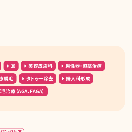
耳
美容皮膚科
男性器・包茎治療
療脱毛
タトゥー除去
婦人科形成
毛治療（AGA、FAGA）
イジングケア