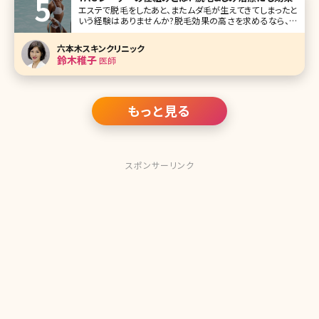
エステで脱毛をしたあと、またムダ毛が生えてきてしまったと
いう経験はありませんか?脱毛効果の高さを求めるなら、医
療機関でのレーザー脱毛の方がオススメですが、ムダ毛が濃
い人の場合、レーザーでも効果がでにくいことがあります。こ
六本木スキンクリニック
のようなガンコなムダ毛に悩んでいる人に検討してほしいの
鈴木稚子
医師
がYAGレーザーです。
もっと見る
スポンサーリンク