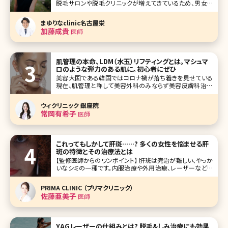
脱毛サロンや脱毛クリニックが増えてきているため、男女と
もに脱毛をする人が増えています。脱毛というと脇や脚、VIO
などの箇所をイメージする人たちが多いですが、今じわじわ
まゆりなclinic名古屋栄
と注目されているのが「もみあげ脱毛」です。 もみあげという
加藤成貴
医師
小さなパ
肌管理の本命、LDM（水玉）リフティングとは。マシュマ
ロのような弾力のある肌に。初心者にぜひ
美容大国である韓国ではコロナ禍が落ち着きを見せている
現在、肌管理と称して美容外科のみならず美容皮膚科治療
が20代女性を中心にとても人気になっています。韓国は美
容クリニックに最新の機械が数多くあるというだけでなく、価
ウィクリニック 銀座院
格が日本と比べてかなり手頃であり、旅行も兼ねて美容クリ
常岡有希子
医師
ニックを訪れる方が増加しているそ
これってもしかして肝斑……? 多くの女性を悩ませる肝
斑の特徴とその治療法とは
【監修医師からのワンポイント】 肝斑は完治が難しい、やっか
いなシミの一種です。内服治療や外用治療、レーザーなどを
組み合わせて複合的な治療が必要になります。ご自身でも
普段から紫外線ケアや、洗顔やメイクのときにこすらないよう
PRIMA CLINIC （プリマクリニック）
に注意するなど、肝斑を悪化させない工夫をしっかりと行っ
佐藤亜美子
医師
てくださいね。
YAGレーザーの仕組みとは? 脱毛&しみ治療にも効果