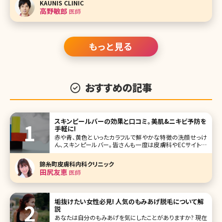
KAUNIS CLINIC
ば……」と鏡の前でため息をついた経験は、2度や3度ではあ
高野敏郎
医師
るまい。ダイエットや美容
もっと見る
おすすめの記事
スキンピールバーの効果と口コミ。美肌&ニキビ予防を
手軽に!
赤や青、黄色といったカラフルで鮮やかな特徴の洗顔せっけ
ん、スキンピールバー。皆さんも一度は皮膚科やECサイトな
どで見かけたことがあるのではないでしょうか。ピーリング効
果のあるせっけんで、洗顔感覚でピーリングできるというア
錦糸町皮膚科内科クリニック
イテムです。興
田尻友恵
医師
垢抜けたい女性必見! 人気のもみあげ脱毛について解
説
あなたは自分のもみあげを気にしたことがありますか? 現在