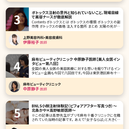
ボトックス注射の意外と知られていないこと、現場目線
で美容ナースが徹底解説
Contents ボトックスとは ボトックスの種類 ボトックスの副
作用 ボトックスの価格 注入する箇所 まとめ 太陽の光が眩
しかったり、体をどこかにぶつけて痛みがある時に出てくる
眉間のシワは年代問わず起こり得ます。ただ、そのシワは年
上野美容外科•美容皮膚科
齢を重ねれば重ねるほどに残って
伊藤裕子
医師
麻布ビューティクリニック 中原静子医師【美人女医イン
タビュー第八回】
全国の美人女医の美容医療に対する想いを掘り下げるイン
タビュー企画も今回で八回目です。今回は東京港区麻布十番
にある麻布ビューティクリニックの中原静子先生です。麻布
ビューティクリニックは女医の先生3名による、ボトックス、ヒ
麻布ビューティクリニック
アルロン酸等の「注入治療専門」クリニックです。中原先生ご
中原静子
医師
自身のことはもちろん、クリ
BNLS小顔注射体験記（ビフォアアフター写真つき）〜
北条かや✕高野敏郎医師〜
※この記事は高野先生がプリモ麻布十番クリニックに在籍
されていた当時の記事です。 あえて「女子ならば」と大きく出
てみるが、女子ならば誰しも「小顔」に憧れた経験があるので
はないだろうか。「このほっぺたの肉がもう少し少なけれ