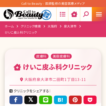
Call to Beauty - 医師監修の美容医療メディア
Search:
ホーム
クリニック検索
大阪府
泉大津市
けいこ皮ふ科クリニック
皮膚科
美容皮膚科
けいこ皮ふ科クリニック
大阪府泉大津市二田町1丁目13-11
クリニックをシェアする：