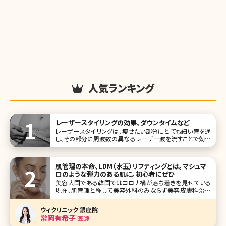
人気ランキング
レーザースタイリングの効果、ダウンタイムなど
レーザースタイリングは、痩せたい部分にとても細い管を通
し、その部分に周波数の異なるレーザー波を流すことで効率
的に痩せることができる脂肪溶解施術です。 私たちの体の中
にはさまざまな細胞があります。その中でも肥満に関係して
いるのが脂肪細胞です。
肌管理の本命、LDM（水玉）リフティングとは。マシュマ
ロのような弾力のある肌に。初心者にぜひ
美容大国である韓国ではコロナ禍が落ち着きを見せている
現在、肌管理と称して美容外科のみならず美容皮膚科治療
が20代女性を中心にとても人気になっています。韓国は美
容クリニックに最新の機械が数多くあるというだけでなく、価
ウィクリニック 銀座院
格が日本と比べてかなり手頃であり、旅行も兼ねて美容クリ
常岡有希子
医師
ニックを訪れる方が増加しているそ