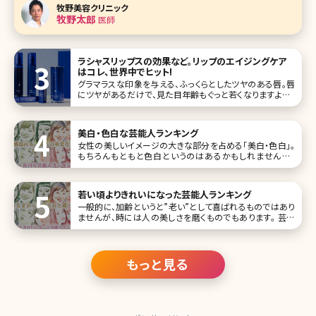
もありません。 色で分かる3つの目の下のくまとその原因 目
牧野美容クリニック
の下のくまは大きく黒、茶、青の3種類に分けられます。 黒 黒
牧野太郎
医師
の
ラシャスリップスの効果など。リップのエイジングケア
はコレ、世界中でヒット!
グラマラスな印象を与える、ふっくらとしたツヤのある唇。唇
にツヤがあるだけで、見た目年齢もぐっと若くなりますよね。
最近は口紅ではなくグロスを使っているという人も多いと言
われていますが、大人の女性ならベタつくだけのグロスは
NG。そこで注目したい
美白・色白な芸能人ランキング
女性の美しいイメージの大きな部分を占める「美白・色白」。
もちろんもともと色白というのはあるかもしれませんが、
日々のスキンケアの努力で変わってくる面も。今回は美白・色
白の女性芸能人を、ランキング形式で10人集めてみました。
女優、モデル、歌手などジャンルはさまざまです。 第1位早見
若い頃よりきれいになった芸能人ランキング
あかり
一般的に、加齢というと”老い”として喜ばれるものではあり
ませんが、時には人の美しさを磨くものでもあります。 芸能
界には、長らく活動されている方もいるので、そんな加齢によ
る変化に注目が集まることがあります。ここでは、「若い頃よ
り美人になった、きれいになった」とされる人たちを、ランキン
グTOP10にし
もっと見る