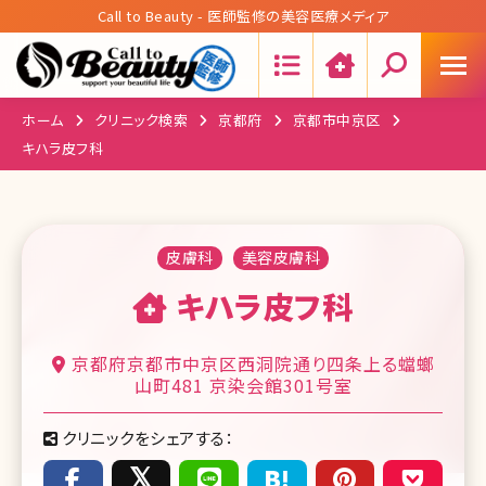
Call to Beauty - 医師監修の美容医療メディア
Search:
ホーム
クリニック検索
京都府
京都市中京区
キハラ皮フ科
皮膚科
美容皮膚科
キハラ皮フ科
京都府京都市中京区西洞院通り四条上る蟷螂
山町481 京染会館301号室
クリニックをシェアする：