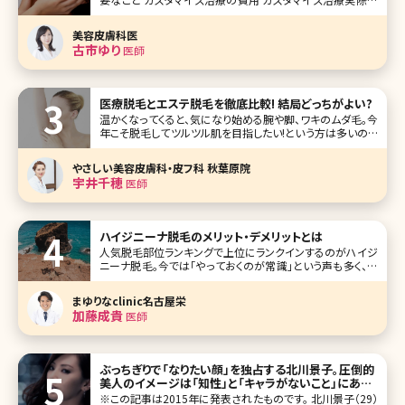
治療例 まとめ 筆者の勤務するクリニックでは、美容外科だ
けでなくピーリングやトーニングなどの美容皮膚科の治療も
美容皮膚科医
根強い人気があります。体の表面を覆う皮膚は1
古市ゆり
医師
医療脱毛とエステ脱毛を徹底比較! 結局どっちがよい?
温かくなってくると、気になり始める腕や脚、ワキのムダ毛。今
年こそ脱毛してツルツル肌を目指したい!という方は多いので
は?そんな脱毛を考えるときの永遠のテーマともいえるのが
「医療機関で脱毛するか、安いエステで脱毛するか」という
やさしい美容皮膚科・皮フ科 秋葉原院
点。 結論から言うと、今の時代、脱毛は医療脱毛の方がオス
宇井千穂
医師
スメです。ここ
ハイジニーナ脱毛のメリット・デメリットとは
人気脱毛部位ランキングで上位にランクインするのがハイジ
ニーナ脱毛。今では「やっておくのが常識」という声も多く、ハ
イジニーナ脱毛に興味を持つ人が増えているといいます。 こ
こでは、ハイジニーナ脱毛についてよく知らないという人のた
まゆりなclinic名古屋栄
めに、ハイジニーナ脱毛の基本情報のほか、やっておくことの
加藤成貴
医師
メリット、どこで受
ぶっちぎりで「なりたい顔」を独占する北川景子。圧倒的
美人のイメージは「知性」と「キャラがないこと」にあっ
た／北条かや
※この記事は2015年に発表されたものです。 北川景子（29）