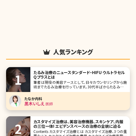
人気ランキング
たるみ治療のニュースタンダード・HIFU ウルトラセル
Qプラスとは
筆者は現役の美容ナースとして、日々カウンセリングから施
術までたるみ治療を行っています。30代半ばからたるみやた
るみによるシワはご自身でも気になりだす方が多く、一度の
施術では終わらず納得できるまで長期間かかる根気のいる
たなか内科
治療と言えるでしょう。 また、他人から見た時にはシミよりシ
黒木いしえ
医師
ワやたるみの方が年齢
カスタマイズ治療は、美容治療機器、スキンケア、内服
の三位一体! エビデンスベースの治療の全貌に迫る
Contents カスタマイズ治療とは カスタマイズ治療、3つの重
要なこと カスタマイズ治療の費用 カスタマイズ治療実際の