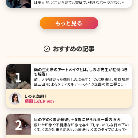
は美人だ。どこから見ても完璧で、残念なパーツがなく、まる
で「美人のひな形」のようである。オリコンスタイルの（「女性
が選ぶ“なりたい顔”ランキング」）では、2010年に1位、11～
もっと見る
おすすめの記事
額の生え際のアートメイクとは。しのぶ先生が症例つき
で解説!
前回大好評だった蘇原しのぶ先生（しのぶ皮膚科、東京都港
区三田）によるメディカルアートメイク企画の第二弾として、
今回は額の生え際のアートメイクについて解説してもらいま
した。 小顔になりたい、最近額が広くなった気がする、髪の毛
しのぶ皮膚科
が瘦せ細り、生え際の薄毛が気になってきた方など必見の内
蘇原しのぶ
医師
容です! 大きく印象
目の下のくま治療法。＋5歳に見られる一番の原因!
疲れた印象や不健康な印象を与えてしまいがちな目の下の
くま。くまが出来る原因も治療法も、くまのタイプによって異
なります。きちんと治療すれば、毎朝コンシーラーで隠す必要