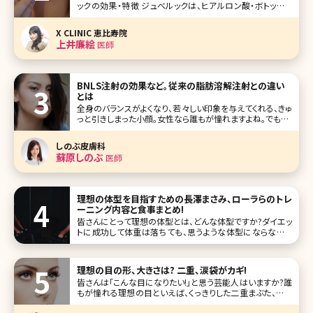
ックの効果・特徴 ジュべルックは、ヒアルロン酸・ボトックス
となにが違う? 手打ちだけではないジュべルックの注入方法
ジュべルックの施術中の痛みやダウンタイム おわりに 韓国
X CLINIC 恵比寿院
は“美容大国”というのがみなさんの
上井廉絵
医師
BNLS注射の効果など。従来の脂肪溶解注射との違い
とは
全身のバランスがよくなり、若々しい印象を与えてくれる、きゅ
っと引きしまった小顔。女性なら誰もが憧れますよね。でも、リ
ンパマッサージやむくみ予防のケアを続けているのに、なか
なか顔が痩せないという方も多いのではないでしょうか。中
しのぶ皮膚科
には「痩せているけれど、顔には脂肪がついている」という方
蘇原しのぶ
医師
もいるかもしれません
理想の体型を目指すための長澤まさみ、ローラらのトレ
ーニング内容と食事まとめ!
皆さんにとって理想の体型とは、どんな体型ですか?ダイエッ
トに成功して体重は落ちても、思うような体型にならなかっ
た……という経験のある方も多いのではないでしょうか。体重
が落ちること=スタイルがよくなることではありません。ここで
理想の体型を手に入れるための方法について詳しく説明し
理想の目の形、大きさは? 二重、涙袋がカギ!
ましょう。 目次
皆さんは「こんな目になりたい!」と思う芸能人はいますか?誰
もが憧れる理想の目といえば、くっきりした二重まぶた、目と
目の間隔、涙袋、瞳の大きさ……など、いろいろな条件があり