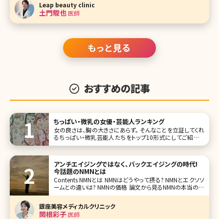
ます。 ここでは理想の目の条件を挙げながら、いま人気の目
Leap beauty clinic
を持つ芸能人を紹介していきます。また、理想の目に近づけ
土門駿也
医師
るための美容クリ
もっと見る
おすすめの記事
ちっぱい・微乳の女優・芸能人ランキング
女の良さは、胸の大きさにあらず。 そんなことを立証してくれ
るちっぱい・微乳芸能人たちをトップ10形式にしてご紹介し
ていきます。 胸は確かに女性ならではの部分ですが、必ずし
もその大きさが全てではなく、その人なりの美しさを探求で
きる部分でもあるのです。 第1位指原莉乃
アンチエイジングではなく、バックエイジングの時代!
今話題のNMNとは
Contents NMNとは NMNはどうやって摂る? NMNとエクソソ
ームとの違いは? NMNの価格 論文から見るNMNの本当の効
果 まとめ 加齢による様々な体の不調やこれまで可能であっ
たことが不可能になる苦痛、衰えていくことへの恐怖など、エ
銀座美容メディカルクリニック
イジング＝老化に対して若返りの
関根彩子
医師