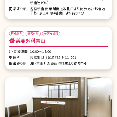
新宿辻ビル）
最寄り駅
各線新宿駅 甲州街道改札口より徒歩3分・都営地
下鉄、京王新線4番出口より徒歩1分
形成外科
美容外科
美容皮膚科
美容外科青山
診療時間
10:00～19:00
住所
東京都渋谷区渋谷2-9-11-201
最寄り駅
JR・京王井の頭線渋谷駅より徒歩7分