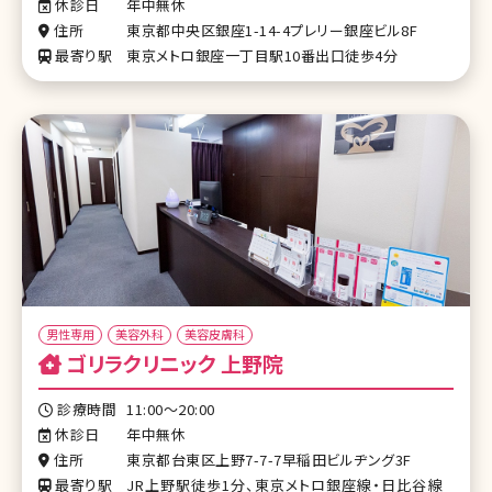
休診日
年中無休
住所
東京都中央区銀座1-14-4プレリー銀座ビル8F
最寄り駅
東京メトロ銀座一丁目駅10番出口徒歩4分
男性専用
美容外科
美容皮膚科
ゴリラクリニック 上野院
診療時間
11:00〜20:00
休診日
年中無休
住所
東京都台東区上野7-7-7早稲田ビルヂング3F
最寄り駅
JR上野駅徒歩1分、東京メトロ銀座線・日比谷線