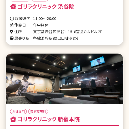
ゴリラクリニック 渋谷院
診療時間
11:00～20:00
休診日
年中無休
住所
東京都渋谷区渋谷1-15-8宮益O.Nビル2F
最寄り駅
各線渋谷駅B3出口徒歩3分
男性専用
美容皮膚科
ゴリラクリニック 新宿本院