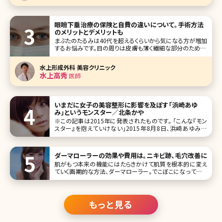
眼瞼下垂治療の保険と自費の違いについて。手術方法
のメリットとデメリットも
まぶたのたるみは40代を超えるくらいから気になる方が増加
するお悩みです。目の周りは皮膚も薄く繊細な部分のため、く
すみなどのお悩みをよくお聞きしますが、その中でも特に目
が開けづらくなってきた、目元がたるんでとても老けて見える
水上形成外科 美容クリニック
とのお悩みがとても多いです。 特に40代からだんだんとまぶ
水上高秀
医師
たが重くなった
いまだに女子の美容整形に影響を及ぼす「浜崎あゆ
み」というモンスター／北条かや
※この記事は2015年に発表されたものです。 「こんな『モン
スター』を抱えていけない」――2015年8月8日、浜崎あゆみが
NHK総合の番組「SONGS」に出演し、人気絶頂だった20歳前
後のことを振り返って語ったことばだ。あの頃の『あゆ』は、た
ダーマローラーの効果や費用は。ニキビ跡、毛穴改善に
肌がもつ本来の機能にはたらきかけて肌質を根本的に変え
ていく画期的な方法、ダーマローラー。でこぼこになっている
ニキビ跡や開いた毛穴といった化粧品を使ったケアでは解消
できないトラブルを改善してくれるとして人気の高い施術で
す。最近は自宅で
もっと見る