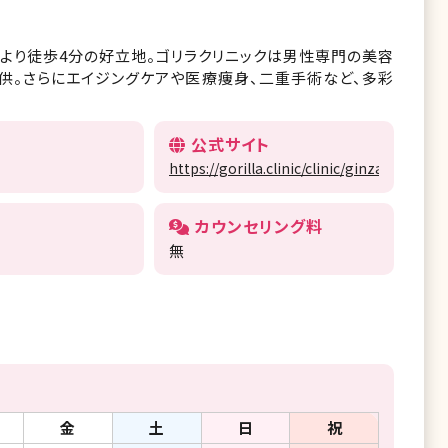
口より徒歩4分の好立地。ゴリラクリニックは男性専門の美容
提供。さらにエイジングケアや医療痩身、二重手術など、多彩
公式サイト
https://gorilla.clinic/clinic/ginza/
カウンセリング料
無
金
土
日
祝