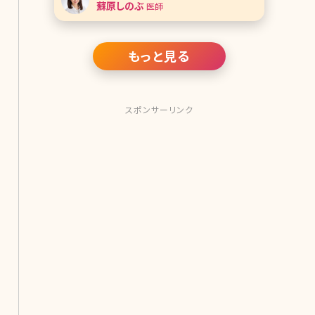
蘇原しのぶ
医師
上手くアイラインを描けないことってあ
りますよね?多くの女性にある悩みの解
決を医療機関でしか受けられないアー
トメ
もっと見る
スポンサーリンク