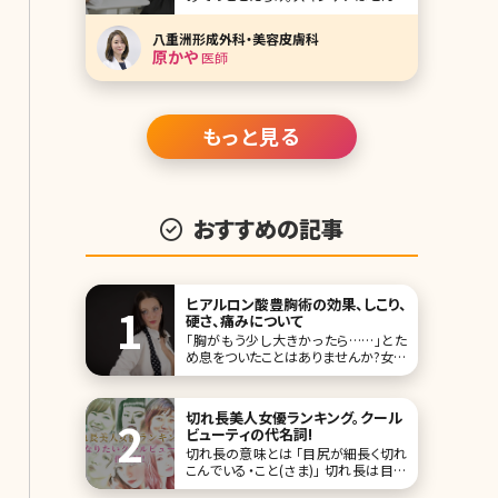
ものを使えばよいの?お肌に有効な成
分って?美容皮膚科医の原かや先生に、
八重洲形成外科・美容皮膚科
北条かやが質問をぶつけるインタビュ
原かや
医師
ー、第3弾では女医さんが実際に使って
いるスキンケア化粧品が明らかに!読め
ば絶対ためになるシリーズ、いよいよ最
終回です。
もっと見る
おすすめの記事
ヒアルロン酸豊胸術の効果、しこり、
硬さ、痛みについて
「胸がもう少し大きかったら……」とた
め息をついたことはありませんか?女性
なら誰もが憧れる豊かなバスト。でも、
シリコンバッグを入れるような大掛かり
な手術は怖くて受けられないという方
切れ長美人女優ランキング。クール
も多いでしょう。そこで、考えてみたいの
ビューティの代名詞!
がヒアルロン酸注射によ
切れ長の意味とは 「目尻が細長く切れ
こんでいる・こと(さま)」 切れ長は目元
が涼やかでクールなイメージとして、肯