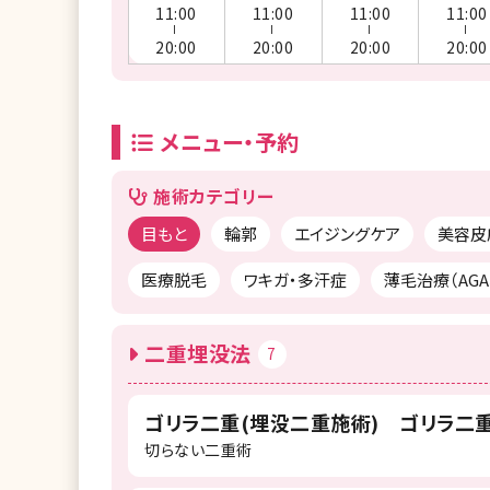
11:00
11:00
11:00
11:00
ー
ー
ー
ー
20:00
20:00
20:00
20:00
メニュー・予約
施術カテゴリー
目もと
輪郭
エイジングケア
美容皮
医療脱毛
ワキガ・多汗症
薄毛治療（AGA、
二重埋没法
7
ゴリラ二重(埋没二重施術) ゴリラ二重 
切らない二重術