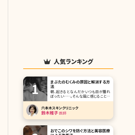
人気ランキング
まぶたのむくみの原因と解消する方
法
朝、起きるとなんだかいつも目が腫れ
ぼったい……。そんな風に感じることは
ありませんか?まぶたがむくんでいると
それだけで目が小さく見えてしまい、顔
六本木スキンクリニック
全体が地味な印象になってしまいま
鈴木稚子
医師
す。逆に言えば、まぶたのむくみを解消
するだけで、目がすっきりとひとまわり
大きく見えることもあるのです。ここで
まぶたのむくみが
おでこのシワを防ぐ方法と美容医療