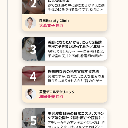
による改善法
おでこは顔の中心部にあるがゆえに顔
全体の印象を作る部位です。ゆえに、お
でこにシワが刻まれると見た目年齢が
高くなる印象を与えてしまいます。 おで
目黒Beauty Clinic
このシワは加齢によって起こるスキント
大森寛子
医師
ラブルの一種ですが、日常生活におけ
る生活習慣にもシワが増える原因が隠
れています。 本記事ではおでこのシワ
ができ
美脚になりたいから、にっくき脂肪
を根こそぎ吸い取ってみた／北条か
やの脂肪吸引（太もも、ふくらはぎ）
「終わりましたよ～」……目を開けると、
体験記
手術室の天井と医師、看護師の顔が見
えた。「ありがとうございます。すっかり
寝てました。何時間かかりましたか?」
「今2時半だから、4時間ですね」「え、そ
理想的な唇の色を実現する方法
んなに!?」麻酔の注射をしてからの記
突然ですが、あなたはこんな悩みをお
憶が一切ない。手術を始めたのが午前
持ちではありませんか? 「唇の色が悪く
10時だから、4時間以上も眠っていたの
て、リップカラーやグロスをつけずにい
だ。そ
られない」 「ノーメイクだと唇の血色が
芦屋デコルテクリニック
悪くて不健康に見える」 「10代の頃は
和田亜美
医師
唇の血色がよくてキレイだったのに、最
近、くすんでいる気がする」 女性に多い
悩みですが、積極的に唇のケアをして
美容皮膚科医の日常コスメ、スキン
ケア法公開!〜対談・原かや院長（八
重洲形成外科・美容皮膚科）✕北条
アラサーからのアンチエイジングは、初
かや〜
めてのことだらけ。スキンケアはどんな