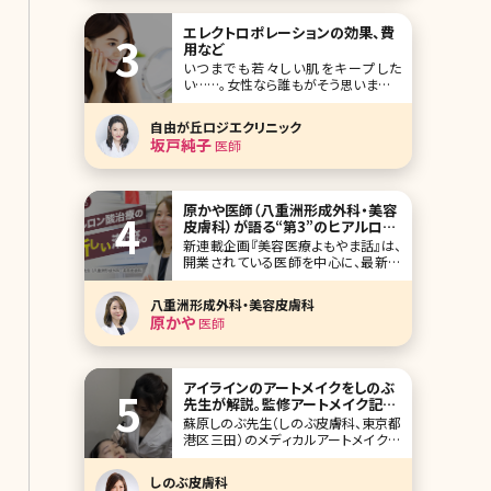
定的な意味合いとして用いられること
が多い形容詞です。 目尻が細長いが故
エレクトロポレーションの効果、費
に、全体的な印象がスッとして可愛いと
用など
いうより
いつまでも若々しい肌をキープした
い……。女性なら誰もがそう思いますよ
ね。自宅でのケアはもちろん、美容外
科・美容皮膚科でもさまざまな美肌治
自由が丘ロジエクリニック
療を受けることができますが、リスクの
坂戸純子
医師
伴うものやダウンタイムがある施術は
受けたくないという方もいるのではな
いでしょうか。エレクトロポレーション
は「ノーリスク」でキレイ
原かや医師（八重洲形成外科・美容
皮膚科）が語る“第3”のヒアルロン
酸治療とコロナ禍での美容医療、
新連載企画『美容医療よもやま話』は、
SNS論など
開業されている医師を中心に、最新の
美容医療事情はもちろんのこと、経営
論、医師論、SNS論、美容論など、メディ
八重洲形成外科・美容皮膚科
アなどでもあまり話す機会のない視点
原かや
医師
のインタビューにしています。激変する
美容医療業界で、普段どんなことを考
えて診療しているのか、患者側からの
視点ではなかなか
アイラインのアートメイクをしのぶ
先生が解説。監修アートメイク記事
第三弾!
蘇原しのぶ先生（しのぶ皮膚科、東京都
港区三田）のメディカルアートメイク企
画第三弾として、アイラインのアートメ
イクについて解説していただきました。
しのぶ皮膚科
デザインが決まらなかったり、なかなか