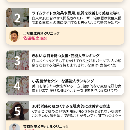
ライムライトの効果や費用。肌質を改善して美肌に導く
白人の肌に合わせて開発されたレーザー治療器は黄色人種
である日本人の肌に使用すると思ったような効果が出ない
ことがありました。ライムライトは日本人の医師の協力の元、
開発された光治療器です。 これまでレーザーや光治療器で
よだ形成外科クリニック
は効果が弱かった
依田拓之
医師
きれいな目を持つ女優・芸能人ランキング
目はメイクなどでも手をかけて作り上げるパーツで、人の印
象を左右する効果を持ちます。きれいな目は、女性の“美人・
かわいい”を実現させ、またその人ならではの特徴（キャラク
ター）も生み出します。 今回は惹きつけられる魅力を持つ、目
がきれいな芸能人をランキングでご紹介します。さまざまな
小麦肌がセクシーな芸能人ランキング
瞳の色・形を持つ
美白を保ちたい女性がいる一方、健康的な小麦肌を好む女
性もいます。焼けた肌はヘルシーな印象を与えるだけでなく、
エキゾチックな魅力を加えたり、セクシーさを演出したりと、
女性を美しく見せてくれます。実は芸能界にも、小麦肌美人が
たくさん!ここでは、小麦肌がセクシーな女性芸能人をお届け
30代以降の肌のくすみを現実的に改善する方法
します。 第1位
くすみとは肌の潤いや透明感、明るさが感じられない状態の
ことをいい、顔全体にできることが多いです。肌荒れのように
分かりやすい症状が出ることがなく、自分の肌がくすんでいる
と気づかず、症状が慢性化してしまうケースもあります。 くす
東京銀座メディカルクリニック
みにはさまざまなタイプがあり、原因によって対処方法も変