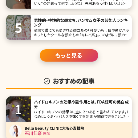
い女”の定義って何でしょうね?」――先日ある女性（Mさん）と、こ
んな話題で盛り上がった。彼女はアラサー、とっても可愛らし
いお人形のような顔立ちで、女性なら誰もが一度は憧れるキ
男性的・中性的な顔立ち、ハンサム女子の芸能人ランキ
ング
童顔で誰にでも愛される顔立ちの「可愛い系」。目や鼻がハッ
キリとしたクールな顔立ちの「キレイ系」。このように、顔の作
りはさまざまな系統に分かれます。女性なら「可愛い系」の顔
立ちに憧れを持つかもしれません。ですが、現在、キレイ系な
顔立ちの「男前・ハンサム女子」に人気が集まっています。 そ
こで、鼻筋
もっと見る
おすすめの記事
ハイドロキノンの効果や副作用とは。FDA認可の美白成
分
ハイドロキノンの効果は、主に2つあると言われています。1
つめは、シミ・ソバカスを薄くする効果が期待できること。2つ
めは、シミ・ソバカスの原因となるメラニン色素の合成を抑え
る働きがあることです。これら2つの効果について詳しく説明
Bella Beauty CLINIC大阪心斎橋院
するために、ま
石川佳奈
医師