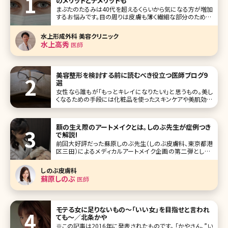
のメリットとデメリットも
まぶたのたるみは40代を超えるくらいから気になる方が増加
するお悩みです。目の周りは皮膚も薄く繊細な部分のため、く
すみなどのお悩みをよくお聞きしますが、その中でも特に目
が開けづらくなってきた、目元がたるんでとても老けて見える
水上形成外科 美容クリニック
とのお悩みがとても多いです。 特に40代からだんだんとまぶ
水上高秀
医師
たが重くなった
美容整形を検討する前に読むべき役立つ医師ブログ9
選
女性なら誰もが「もっとキレイになりたい!」と思うもの。美し
くなるための手段には化粧品を使ったスキンケアや美肌効果
の期待できるサプリメントなどいろいろありますが、こうした
手段と一線を画した効果が期待できるのが美容整形・美容
医療の施術です。 美しくなるための最終手段といってもいい
額の生え際のアートメイクとは。しのぶ先生が症例つき
美容医療で
で解説!
前回大好評だった蘇原しのぶ先生（しのぶ皮膚科、東京都港
区三田）によるメディカルアートメイク企画の第二弾として、
今回は額の生え際のアートメイクについて解説してもらいま
した。 小顔になりたい、最近額が広くなった気がする、髪の毛
しのぶ皮膚科
が瘦せ細り、生え際の薄毛が気になってきた方など必見の内
蘇原しのぶ
医師
容です! 大きく印象
モテる女に足りないもの～「いい女」を目指せと言われ
ても～／北条かや
※この記事は2016年に発表されたものです。 「かやさん、”い