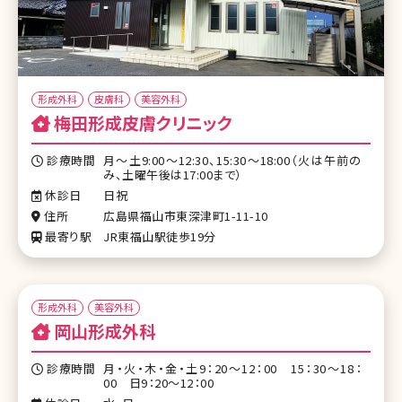
形成外科
皮膚科
美容外科
梅田形成皮膚クリニック
診療時間
月～土9:00〜12:30、15:30〜18:00（火は午前の
み、土曜午後は17:00まで）
休診日
日祝
住所
広島県福山市東深津町1-11-10
最寄り駅
JR東福山駅徒歩19分
形成外科
美容外科
岡山形成外科
診療時間
月・火・木・金・土9：20～12：00 15：30～18：
00 日9：20～12：00