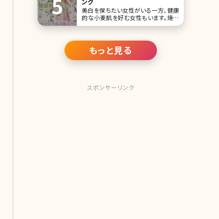
ング
美白を保ちたい女性がいる一方、健康
的な小麦肌を好む女性もいます。焼け
た肌はヘルシーな印象を与えるだけで
なく、エキゾチックな魅力を加えたり、セ
クシーさを演出したりと、女性を美しく
見せてくれます。実は芸能界にも、小麦
もっと見る
肌美人がたくさん!ここでは、小麦肌が
セクシーな女性芸能人をお届けしま
す。 第1位
スポンサーリンク