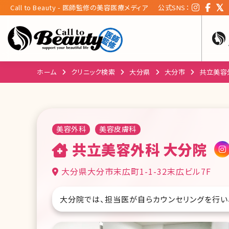
Call to Beauty - 医師監修の美容医療メディア
公式SNS：
ホーム
クリニック検索
大分県
大分市
共立美容
美容外科
美容皮膚科
共立美容外科 大分院
大分県大分市末広町1-1-32末広ビル7F
大分院では、担当医が自らカウンセリングを行