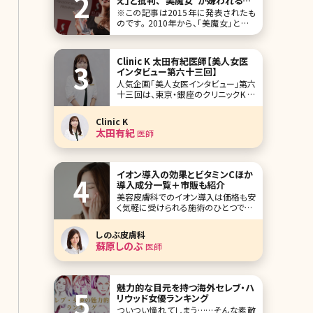
え」と批判、“美魔女”が嫌われる本
当の理由／北条かや
※この記事は2015年に発表されたも
のです。 2010年から、「美魔女」という
言葉を盛んに耳にするようになった。き
っかけは光文社の美容系ファッション
誌『美STORY』（現在は『美ST』に改題）
Clinic K 太田有紀医師【美人女医
が開催した、「国民的美魔女コン
インタビュー第六十三回】
人気企画「美人女医インタビュー」第六
十三回は、東京・銀座のクリニックK の
太田有紀（おおた ゆき）先生です。 クリ
ニックKは、金児盛院長のもと、最新の
Clinic K
韓流治療を取り入れ、お顔のアンチエ
太田有紀
医師
イジング治療をメインとしています。
「愛の溢れるクリニック」を掲げ、待合室
は既存の美容クリニックとは一線を画
す、
イオン導入の効果とビタミンCほか
導入成分一覧＋市販も紹介
美容皮膚科でのイオン導入は価格も安
く気軽に受けられる施術のひとつです。
ここからは美容皮膚科で行われている
最新のイオン導入の施術について詳し
しのぶ皮膚科
く説明していきます。 2-1.美容皮膚科の
蘇原しのぶ
医師
イオン導入は何が違うの? ■マシンの
性能が高い イ
魅力的な目元を持つ海外セレブ・ハ
リウッド女優ランキング
ついつい憧れてしまう……そんな素敵