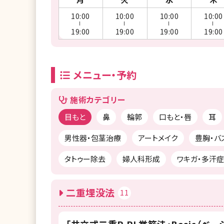
10:00
10:00
10:00
10:00
ー
ー
ー
ー
19:00
19:00
19:00
19:00
メニュー・予約
施術カテゴリー
目もと
鼻
輪郭
口もと・唇
耳
男性器・包茎治療
アートメイク
豊胸・バ
タトゥー除去
婦人科形成
ワキガ・多汗症
二重埋没法
11