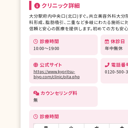
クリニック詳細
大分駅府内中央口(北口)すぐ。共立美容外科大分
科形成、脂肪吸引、二重など多岐にわたる施術に
信頼と安心の医療を提供します。初めての方も安心
診療時間
休診日
10:00～19:00
年中無休
公式サイト
電話番
https://www.kyoritsu-
0120-500-
biyo.com/clinic/oita.php
カウンセリング料
無
診療時間
月
火
水
木