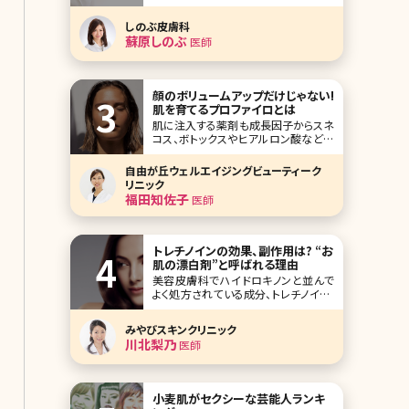
す。今回は皮膚科ひと筋で、白斑専門の
皮膚科の副院長を経て、東京港区三田
しのぶ皮膚科
（東京メトロ南北線、都営三田線白金高
蘇原しのぶ
医師
輪駅）で皮膚科・美容皮膚科を開業さ
れたしのぶ皮膚科院長の皮膚科医、蘇
原しのぶ先生です。 女性の「美」に貢献
したいという熱い気持
顔のボリュームアップだけじゃない!
肌を育てるプロファイロとは
肌に注入する薬剤も成長因子からスネ
コス、ボトックスやヒアルロン酸など多
くの種類があります。ここ2〜3年みて
も、どんどん新しいものが出ており、プ
自由が丘ウェルエイジングビューティーク
ルプル注射などユニークなネーミング
リニック
のものもあります。 エクソソームも最近
福田知佐子
医師
人気が出ている薬剤のひとつです。そん
な薬剤もひとつひとつ特徴がありお悩
みに合
トレチノインの効果、副作用は? “お
肌の漂白剤”と呼ばれる理由
美容皮膚科でハイドロキノンと並んで
よく処方されている成分、トレチノイン。
この2つの成分はシミや肝斑、ニキビ跡
などの治療で処方されることが多い組
みやびスキンクリニック
み合わせです。ハイドロキノンは「肌の
川北梨乃
医師
漂白剤」とも呼ばれるほど美白効果が
高い成分として有名ですが、トレチノイ
ンがどのようなはたらきをするか詳しく
ご存知でしょうか
小麦肌がセクシーな芸能人ランキ