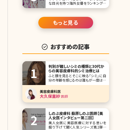
な目元を持つ海外女優をランキングに
しました。日本の女優さんもキレイです
が、海外のセレブ・女優さんにはまた違
った魅力がありますよね。「こんな風に
なりたい!」と憧れる女性も少なくない
もっと見る
のでは? 1位オードリー・ヘップバーン
View this
おすすめの記事
判別が難しいシミの種類と30代か
らの美容皮膚科的シミ治療とは
ふと鏡を見るとそこに映る「シミ」に自
分の年齢を感じるのは誰もが一度は経
験することかと思います。シワやたるみ
より自分自身で1番気になるところは
美容皮膚科医
シミだと言われています。シミがあるだ
大久保里紗
医師
けで隠すためにメイクの時間もかか
り、憂鬱な気持ちになった方も多いの
ではないでしょうか?今回は、そんな年
齢を感じるシミについ
しのぶ皮膚科 蘇原しのぶ医師【美
人女医インタビュー第二回】
美人女医に美容医療に対する思いを
掘り下げて聞く人気シリーズ第2弾で