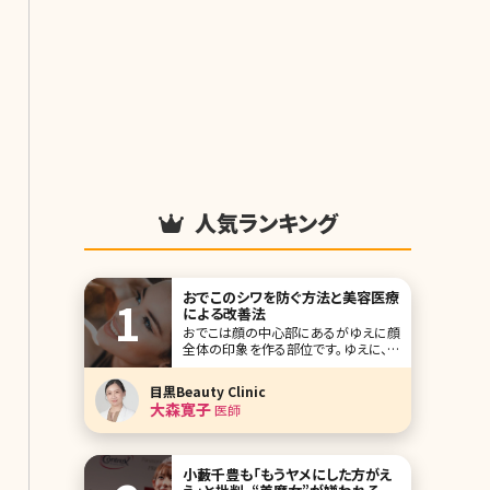
人気ランキング
おでこのシワを防ぐ方法と美容医療
による改善法
おでこは顔の中心部にあるがゆえに顔
全体の印象を作る部位です。ゆえに、お
でこにシワが刻まれると見た目年齢が
高くなる印象を与えてしまいます。 おで
目黒Beauty Clinic
このシワは加齢によって起こるスキント
大森寛子
医師
ラブルの一種ですが、日常生活におけ
る生活習慣にもシワが増える原因が隠
れています。 本記事ではおでこのシワ
ができ
小藪千豊も「もうヤメにした方がえ