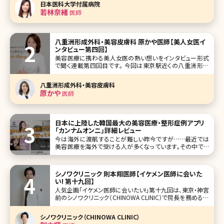
日本医科大学付属病院
きます。ここでは女性の誰もが憧れるきゅっと引き締まった小
若林奈緒
医師
顔になるための方法に
八重洲形成外科・美容皮膚科 原かや医師【美人女医イ
ンタビュー第四回】
美容医療に携わる美人女医の熱い想いをインタビュー形式
で聞く連載第四回目です。 今回は東京駅近くの八重洲形成
外科・美容皮膚科の原かや院長です。 形成外科から美容領
域進出の経緯、現在でも診療にあたる大学病院と開業医の
八重洲形成外科・美容皮膚科
違いなどを語ってもらい、興味深い内容になりました。インタ
原かや
医師
ビューから、その真摯な想いが
日本に上陸した韓国最大の美容医療・整形症例アプリ
「カンナムオンニ」詳細レビュー
今は海外に渡航することが難しい昨今ですが……最近では
美容医療を海外で受ける人が多くなっています。その中でも
最も人気の渡航先として「韓国」が挙げられます。韓国は美容
大国と言われ、若い男女の間ではK-POPも流行し、韓国のフ
ァッションや美容を参考にする人が急増しています。 そして韓
シノワクリニック 則本翔医師【イケメン医師に会いた
国で施術
い! 第十九回】
人気企画「イケメン医師に会いたい!」第十九回は、東京・神宮
前のシノワクリニック（CHINOWA CLINIC）で院長を務める則
本翔（のりもとしょう）先生です。 渋谷と原宿の中心に位置
し、東京のカルチャーが息づく神宮前エリア。この地に、SNS
シノワクリニック（CHINOWA CLINIC）
でも多くの注目を集める則本先生が、上質で落ち着いた空