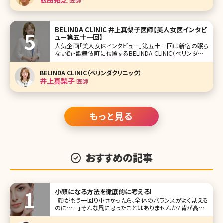
医師
くする方法・小鼻縮小術が
BELINDA CLINIC 井上真梨子医師【美人女医インタビ
ュー第五十一回】
人気企画「美人女医インタビュー」第五十一回は新宿の眠ら
ない街・歌舞伎町に位置するBELINDA CLINIC（ベリンダクリ
ニック）の井上真梨子（いのうえ まりこ）医師です。 美容外科
メニューが豊富なBELINDA CLINIC。外科系クリニックで院長
BELINDA CLINIC（ベリンダクリニック）
=女性医師自身がメインで施術を対応するクリニ
井上真梨子
医師
もっと見る
おすすめの記事
小顔になる方法を徹底的に考える!
「顔がもう一回り小さかったら、全体のバランスがよく見える
のに……」そんな風に思ったことはありませんか?背が高くて
も低くても、小顔で頭身が多くみえればバランスの取れた体
型に見えて「スタイルのいい人」という印象を与えることがで