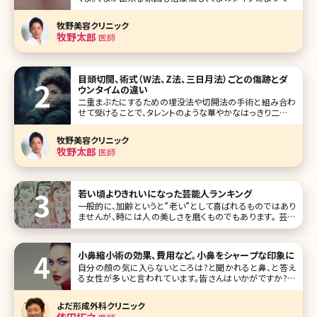
なります。きちんと治療すれば、毎朝コンシーラーで隠す必要
もありません。 色で分かる3つの目の下のくまとその原因 目
牧野美容クリニック
の下のくまは大きく黒、茶、青の3種類に分けられます。 黒 黒
牧野太郎
医師
の
目頭切開、術式（W法、Z法、三日月法）ごとの傷跡とダ
ウンタイムの違い
二重まぶたにするための埋没法や切開法の手術と組み合わ
せて受けることで、タレントのような華やかなはっきり二重を
手に入れることができ、目が大きくみえる目頭切開の手術。
効果がはっきりとわかる手術であるものの、ダウンタイムが
牧野美容クリニック
長引いたり、傷跡が残ってしまったりとトラブルも報告されて
牧野太郎
医師
いる施術でもあります。これか
若い頃よりきれいになった芸能人ランキング
一般的に、加齢というと”老い”として喜ばれるものではあり
ませんが、時には人の美しさを磨くものでもあります。 芸能
界には、長らく活動されている方もいるので、そんな加齢によ
る変化に注目が集まることがあります。ここでは、「若い頃よ
り美人になった、きれいになった」とされる人たちを、ランキン
小鼻縮小術の効果、費用など。小鼻をシャープな印象に
グTOP10にし
自分の顔の気に入らないところは?と聞かれると鼻、と答え
る女性が多いと言われています。皆さんはいかがですか?筆
者も笑うと鼻が横に広がるのが悩みです。「鼻がもう少し小
さかったら、美人になれるのに」と思っている方も多いのでは
よだ形成外科クリニック
ないでしょうか。ここでは顔の印象を大きく左右する鼻を小さ
依田拓之