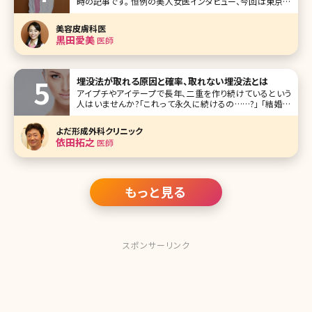
時の記事です。 恒例の美人女医インタビュー、今回は東京都
港区の愛宕ヒルズ内にあるクリントジュネスの黒田愛美先
生です。もとは大手美容外科の分院院長を歴任され、理想の
美容皮膚科医
美容医療、医師としての働き方を追求するため、クリントジュ
黒田愛美
医師
ネスに。外からの治療（
埋没法が取れる原因と確率、取れない埋没法とは
アイプチやアイテープで長年、二重を作り続けているという
人はいませんか?「これって永久に続けるの……?」 「結婚が
決まったらどうしよう」「アイプチを一生買い続けるなら、埋没
法で二重にした方が安いのでは?」そんな悩みをお持ちの方
よだ形成外科クリニック
も多いでしょう。でも、二重埋没法はよく取れて元に戻ってし
依田拓之
医師
まうともいいますよ
もっと見る
スポンサーリンク