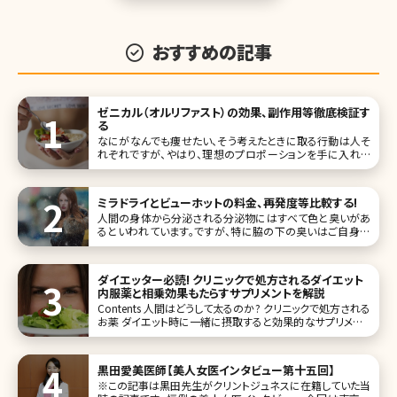
おすすめの記事
ゼニカル（オルリファスト）の効果、副作用等徹底検証す
る
なにがなんでも痩せたい、そう考えたときに取る行動は人そ
れぞれですが、やはり、理想のプロポーションを手に入れる
近道はダイエットと運動でしょう。 そこでいちばんの問題とな
ってくるのが、ダイエット時の空腹感との闘いなのではない
でしょうか。また、運動だけで消費することのできるカロリー
ミラドライとビューホットの料金、再発度等比較する!
には限界があります
人間の身体から分泌される分泌物にはすべて色と臭いがあ
るといわれています。ですが、特に脇の下の臭いはご自身だ
けではなく、他人に不快感を与えてしまうことも少なくありま
せん。 脇の下の臭い、それは皮下のアポクリン汗腺とエクリ
ン汗腺から分泌される汗が原因となっていますが、実は、汗
ダイエッター必読! クリニックで処方されるダイエット
には水分だけではなく、
内服薬と相乗効果もたらすサプリメントを解説
Contents 人間はどうして太るのか? クリニックで処方される
お薬 ダイエット時に一緒に摂取すると効果的なサプリメント
おわりに ふと鏡を見ると、ぽっこりでたお腹、ムチムチな二の
腕や足などが目につくことはありませんか?数年前に比べて
全体的に体に
黒田愛美医師【美人女医インタビュー第十五回】
※この記事は黒田先生がクリントジュネスに在籍していた当