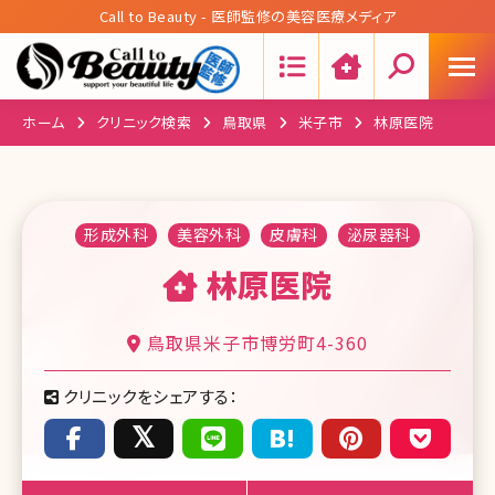
Call to Beauty - 医師監修の美容医療メディア
Search:
ホーム
クリニック検索
鳥取県
米子市
林原医院
形成外科
美容外科
皮膚科
泌尿器科
林原医院
鳥取県米子市博労町4-360
クリニックをシェアする：