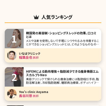
人気ランキング
韓国発の美容鍼・ショッピングスレッドの効果、口コミ
とは
メスや注射を使用しないで手軽にシワやたるみを改善するこ
とができるショッピングスレッドとは、どのようなものなので
しょうか？気になるメリットやデメリット、治療方法を紹介しま
す。ショッピングスレッドを検討するさいに参考にしてみてく
いなばクリニック
ださいね。 目次
稲葉岳也
医師
HIFEMによる筋肉増強＋脂肪減少できる痩身機器エム
スカルプトNeo
美容クリニックで受けられる痩身治療には脂肪吸引手術、脂
肪溶解注射、冷却脂肪融解、糖尿病治療薬、ボディハイフな
どたくさん種類がありどれがいいのか迷ってしまいますよね。
それぞれメリット、デメリットがあるので今回は身体への負担
You's clinic Aoyama
が少なく、痩身だけでなく筋肉増大も期待できるエムスカル
長谷川悠
医師
プトNeoに焦点を当ててそ