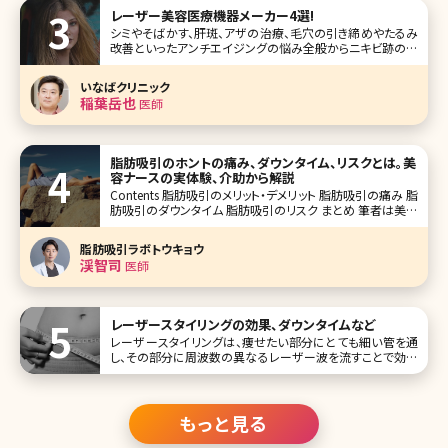
レーザー美容医療機器メーカー4選!
シミやそばかす、肝斑、アザの治療、毛穴の引き締めやたるみ
改善といったアンチエイジングの悩み全般からニキビ跡の改
善、イボやほくろの除去などの肌の悩みに対処できるのがレ
ーザー治療器を用いた施術です。美容外科・美容皮膚科を受
いなばクリニック
診する人の多くがレーザーの施術を受けていますが、これら
稲葉岳也
医師
の治療器を生産しているメ
脂肪吸引のホントの痛み、ダウンタイム、リスクとは。美
容ナースの実体験、介助から解説
Contents 脂肪吸引のメリット・デメリット 脂肪吸引の痛み 脂
肪吸引のダウンタイム 脂肪吸引のリスク まとめ 筆者は美容
クリニックに勤務してから、様々な美容医療による治療を行
ってきました。肌のコンプレックスが大きかったため、美容皮
脂肪吸引ラボトウキョウ
膚治療やスキンケ
渓智司
医師
レーザースタイリングの効果、ダウンタイムなど
レーザースタイリングは、痩せたい部分にとても細い管を通
し、その部分に周波数の異なるレーザー波を流すことで効率
的に痩せることができる脂肪溶解施術です。 私たちの体の中
にはさまざまな細胞があります。その中でも肥満に関係して
いるのが脂肪細胞です。
もっと見る