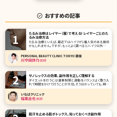
おすすめの記事
たるみ治療はレイヤー（層）で考える! レイヤーごとのた
るみ治療方法
たるみ治療といえば、最近ではハイフが1番人気のある施術
かもしれません。ですが、もっとよく調べるとハイフ以外にも
たくさんのたるみ治療があることに気がつくと思います。超音
波、RF、ヒアルロン酸……一体自分的にはどれがたるみに効
PERSONAL BEAUTY CLINIC TOKYO 銀座
果のある治療なのか、調べても一般の方が理解するのはと
川守田詩乃
医師
ても難しいと思います。
サノレックスの効果、副作用を正しく理解する
ダイエットを行うには食事制限と運動をバランスよく取り入
れて時間をかけて行うことが大切。そう分かっていても、時に
は短期間で痩せたい!というときがありますよね。また頑張っ
てもダイエットが成功しない場合、心が折れてしまいそうに
いなばクリニック
なることも。そんな悩み
稲葉岳也
医師
脇汗を止める脇ボトックス。知っておくべき副作用