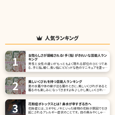
人気ランキング
女性らしさが凝縮される! 手（指）がきれいな芸能人ラン
キング
男性と女性の違いがもっともよく現れる部位のひとつであ
る、手と指。細く、長い指にビビッドな色のマニキュアを塗って
いるきれいな女性は、女性から見てもドキッとする瞬間があ
ります。 手は顔と同様、年齢が出やすいパーツ。年齢を感じさ
せない美しい手肌を保つためには美容皮膚科で行われてい
美しいくびれを持つ芸能人ランキング
る施術が有効です。手
夏の水着や体の線が出る服のときに、美しいくびれがあると
着るのも楽しみになってきますよね♪しかし美しいくびれは、
ただ痩せてるだけではダメという難しいものでもありま
す……。 だからこそ、きれいな芸能人たちでも美しいくびれを
持つ人たちは、本当に美意識が高いと言えるのではないでし
花粉症ボトックスとは? 鼻水が辛すぎる方へ
ょうか。今回はほどよ
花粉症とは、スギやヒノキといった植物の花粉が原因で引き
起こされるアレルギー症状のことです。 目の痒みやくしゃみ、