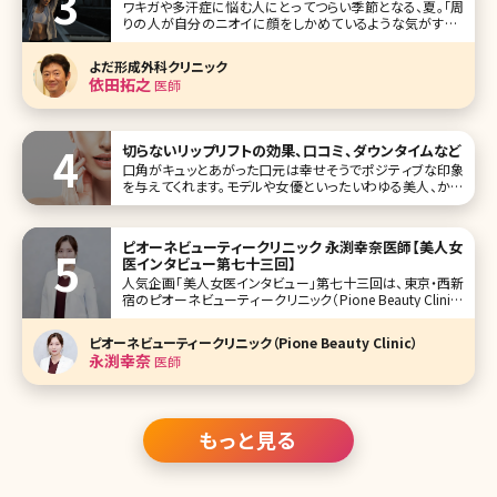
ワキガや多汗症に悩む人にとってつらい季節となる、夏。「周
りの人が自分のニオイに顔をしかめているような気がする」
「ただでさえ暑いこの時期、人前に出たときにどっと汗が出て
恥ずかしい思いをするのではないか」こんな心配をしている
よだ形成外科クリニック
方も多いでしょう。 ワキガや多汗症の治療をしたいけれど手
依田拓之
医師
術は怖いという人に
切らないリップリフトの効果、口コミ、ダウンタイムなど
口角がキュッとあがった口元は幸せそうでポジティブな印象
を与えてくれます。モデルや女優といったいわゆる美人、かわ
いいと言われる女性たちも皆、口角があがっている人ばか
り。とはいえ、人によっては筋肉のはたらきによって口角が下
がってしまう人
ピオーネビューティークリニック 永渕幸奈医師【美人女
医インタビュー第七十三回】
人気企画「美人女医インタビュー」第七十三回は、東京・西新
宿のピオーネビューティークリニック（Pione Beauty Clinic）
の永渕幸奈（ながふち みゆな）先生です。 ピオーネビューテ
ィークリニック（山本晃義院長）は、お顔のたるみやシワなど
ピオーネビューティークリニック（Pione Beauty Clinic）
のエイジングケア、美容皮膚科メニューを中心に、目
永渕幸奈
医師
もっと見る