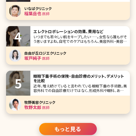
鼻水などの症状が起こるのが特徴で、日常生活に様々な影
響を及ぼします。 今回は花粉症に効くボトックスを中心にさ
いなばクリニック
まざまな治療法を
稲葉岳也
医師
エレクトロポレーションの効果、費用など
いつまでも若々しい肌をキープしたい……。女性なら誰もがそ
う思いますよね。自宅でのケアはもちろん、美容外科・美容皮
膚科でもさまざまな美肌治療を受けることができますが、リ
スクの伴うものやダウンタイムがある施術は受けたくないと
自由が丘ロジエクリニック
いう方もいるのではないでしょうか。エレクトロポレーション
坂戸純子
医師
は「ノーリスク」でキレイ
眼瞼下垂手術の保険・自由診療のメリット、デメリット
を比較
近年、増え続けていると言われている眼瞼下垂の手術数。美
容外科での自由診療だけではなく、形成外科や眼科、あるい
は一部の美容外科でも保険診療で手術を受けることができ
るようになっています。ここでは「自分の症状は保険診療に該
牧野美容クリニック
当する?」「眼瞼下垂手術って保険診療と自由診療どう違う
牧野太郎
医師
の?」という疑問に、費用面など
もっと見る