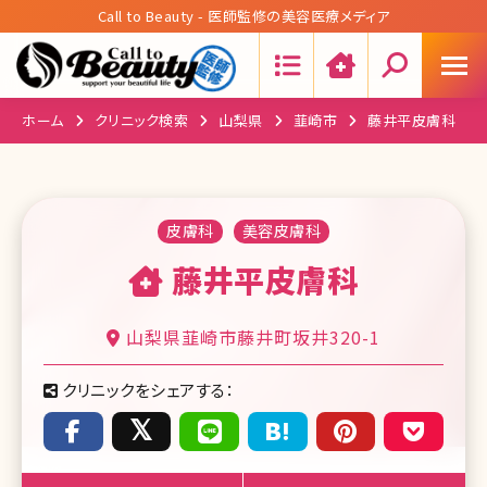
Call to Beauty - 医師監修の美容医療メディア
Search:
ホーム
クリニック検索
山梨県
韮崎市
藤井平皮膚科
皮膚科
美容皮膚科
藤井平皮膚科
山梨県韮崎市藤井町坂井320-1
クリニックをシェアする：