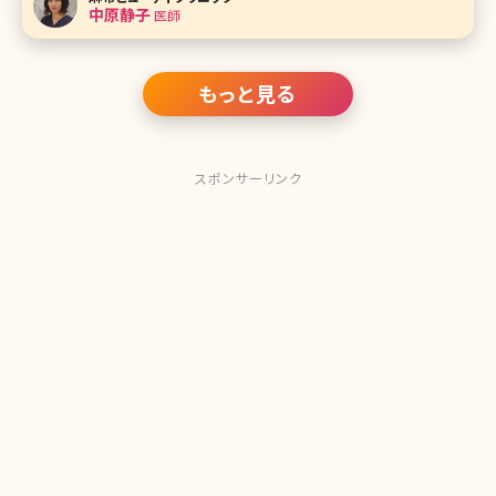
アルロン酸等の「注入治療専門」クリニックです。中原先生ご
中原静子
医師
自身のことはもちろん、クリ
もっと見る
スポンサーリンク