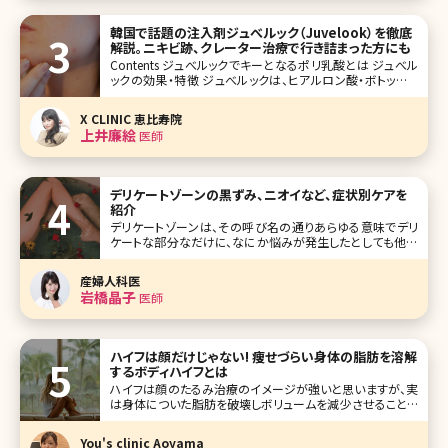
韓国で話題の注入剤ジュべルック（Juvelook）を徹底
解説。ニキビ跡、クレーター治療で行き詰まった方にも
Contents ジュべルックでキーとなるポリ乳酸とは ジュべル
ックの効果・特徴 ジュべルックは、ヒアルロン酸・ボトックス
となにが違う? 手打ちだけではないジュべルックの注入方法
ジュべルックの施術中の痛みやダウンタイム おわりに 韓国
X CLINIC 恵比寿院
は“美容大国”というのがみなさんの
上井廉絵
医師
デリケートゾーンの黒ずみ、ニオイなど、症状別ケアを
紹介
デリケートゾーンは、その呼び名の通りあらゆる意味でデリ
ケートな部分なだけに、なにか悩みが発生したとしても他人
に聞くこともできず、本当に困ってしまいますよね。誰にも聞く
ことができないデリケートゾーンの悩みと、そのケア・解決策
産婦人科医
について考えてみることにしましょう。 目次 1.デリケートゾー
岩橋晶子
医師
ンの悩み
ハイフは顔だけじゃない! 痩せづらい身体の脂肪を溶解
するボディハイフとは
ハイフは顔のたるみ治療のイメージが強いと思いますが、実
は身体についた脂肪を破壊しボリュームを減少させることも
できてしまうんです! 夏など暑く露出が増える季節に、体型が
気になる方や年々代謝が落ちてしまい同じ食事や活動量で
You's clinic Aoyama