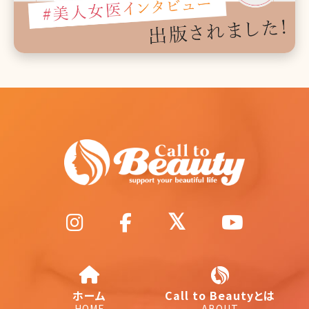
ホーム
Call to Beautyとは
HOME
ABOUT