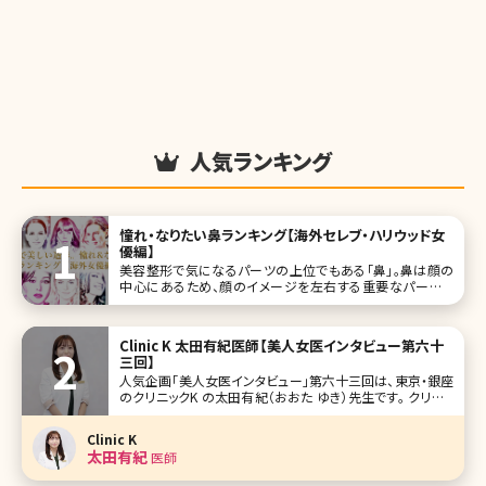
人気ランキング
憧れ・なりたい鼻ランキング【海外セレブ・ハリウッド女
優編】
美容整形で気になるパーツの上位でもある「鼻」。鼻は顔の
中心にあるため、顔のイメージを左右する重要なパーツで
す。今回はそんな鼻に注目し、美しい鼻を持つ海外のセレブ
な女優さんをランキングにしました。 1位グレース・ケリー
View this post on Instagra
Clinic K 太田有紀医師【美人女医インタビュー第六十
三回】
人気企画「美人女医インタビュー」第六十三回は、東京・銀座
のクリニックK の太田有紀（おおた ゆき）先生です。 クリニッ
クKは、金児盛院長のもと、最新の韓流治療を取り入れ、お顔
のアンチエイジング治療をメインとしています。「愛の溢れる
Clinic K
クリニック」を掲げ、待合室は既存の美容クリニックとは一線
太田有紀
医師
を画す、