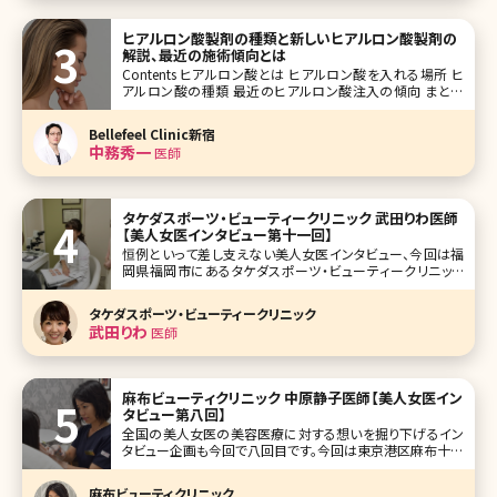
ヒアルロン酸製剤の種類と新しいヒアルロン酸製剤の
解説、最近の施術傾向とは
Contents ヒアルロン酸とは ヒアルロン酸を入れる場所 ヒ
アルロン酸の種類 最近のヒアルロン酸注入の傾向 まとめ
ボトックスやヒアルロン酸製剤を用いた治療は美容皮膚科で
も美容外科でも毎日たくさんの方が受けられている施術で
Bellefeel Clinic新宿
す。数年前まではボトックスやヒアルロン
中務秀一
医師
タケダスポーツ・ビューティークリニック 武田りわ医師
【美人女医インタビュー第十一回】
恒例といって差し支えない美人女医インタビュー、今回は福
岡県福岡市にあるタケダスポーツ・ビューティークリニック
の皮膚科・美容皮膚科部門の院長である武田りわ先生です。
美容皮膚科を通して、肌のことだけでなく、女性の生き方自
タケダスポーツ・ビューティークリニック
体をサポートしようとする姿勢が強く見えたインタビューでし
武田りわ
医師
た。それではどうぞ!
麻布ビューティクリニック 中原静子医師【美人女医イン
タビュー第八回】
全国の美人女医の美容医療に対する想いを掘り下げるイン
タビュー企画も今回で八回目です。今回は東京港区麻布十番
にある麻布ビューティクリニックの中原静子先生です。麻布
ビューティクリニックは女医の先生3名による、ボトックス、ヒ
麻布ビューティクリニック