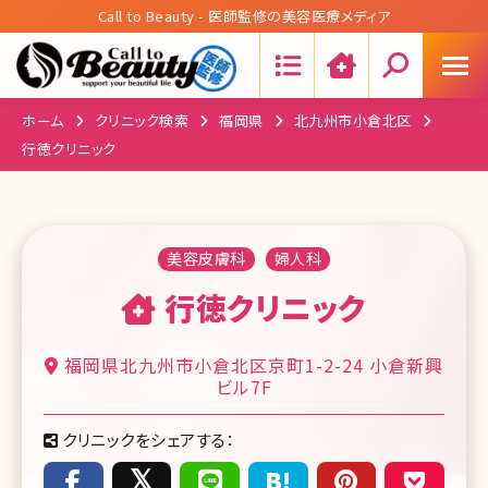
Call to Beauty - 医師監修の美容医療メディア
Search:
ホーム
クリニック検索
福岡県
北九州市小倉北区
行徳クリニック
美容皮膚科
婦人科
行徳クリニック
福岡県北九州市小倉北区京町1-2-24 小倉新興
ビル7F
クリニックをシェアする：