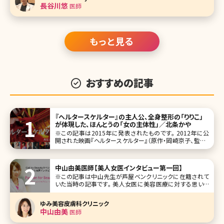
も太ってしまいお悩みの方はぜひこの記事をご覧下さい。 ボ
長谷川悠
医師
ディハイフ（Body
もっと見る
おすすめの記事
『ヘルタースケルター』の主人公、全身整形の「りりこ」
が体現した、ほんとうの「女の主体性」／北条かや
※この記事は2015年に発表されたものです。 2012年に公
開された映画『ヘルタースケルター』（原作・岡崎京子、監督・
蜷川実花）は、同じ女として衝撃的だった。いわずとしれたス
トーリーは、全身整形のスター「りりこ」が、芸能界の頂点に
上り詰めるも、
中山由美医師【美人女医インタビュー第一回】
※この記事は中山先生が芦屋ベンクリニックに在籍されて
いた当時の記事です。 美人女医に美容医療に対する思いを
掘り下げて聞く新シリーズです。美容整形、美肌、アンチエイ
ジング、脱毛など女性ならば興味がある分野の医療面での
ゆみ美容皮膚科クリニック
スペシャリスト、インタビューの第一回は兵庫県芦屋市の芦
中山由美
医師
屋ベンクリニック勤務の美容皮膚