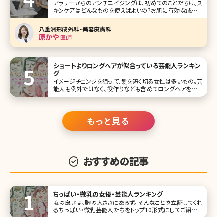
かや〜
アラサーからのアンチエイジングは、初めてのことだらけ。ス
キンケアはどんなものを使えばよいの?お肌に有効な成分っ
て?美容皮膚科医の原かや先生に、北条かやが質問をぶつけ
るインタビュー、第3弾では女医さんが実際に使っているスキ
八重洲形成外科・美容皮膚科
ンケア化粧品が明らかに!読めば絶対ためになるシリーズ、
原かや
医師
いよいよ最終回です。
ショートよりロングヘアが似合っている芸能人ランキン
グ
イメージチェンジを狙って、髪を短く切る女性は多いもの。芸
能人も例外ではなく、役作りなども含めてロングヘアをばっ
さり切る選択をする方も少なくありません。 ですが、見る側か
らすると「ああー、ロングヘアの方が似合ってたのにな
ぁ……」なんてこともしばしば。そこで今回は、“実はロングヘ
アの方が似合っている”
もっと見る
おすすめの記事
ちっぱい・微乳の女優・芸能人ランキング
女の良さは、胸の大きさにあらず。 そんなことを立証してくれ
るちっぱい・微乳芸能人たちをトップ10形式にしてご紹介し
ていきます。 胸は確かに女性ならではの部分ですが、必ずし