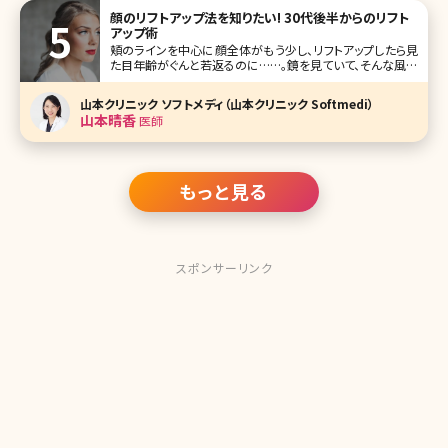
顔のリフトアップ法を知りたい! 30代後半からのリフト
アップ術
頬のラインを中心に顔全体がもう少し、リフトアップしたら見
た目年齢がぐんと若返るのに……。鏡を見ていて、そんな風に
思ったことはありませんか?エイジングサインの中でもコスメ
やサプリメントなどで解消しにくい、たるみ。しかし現在では、
山本クリニック ソフトメディ（山本クリニック Softmedi）
さまざまな方法でたるみにアプローチできるようになってい
山本晴香
医師
ます。ここで最新の
もっと見る
スポンサーリンク