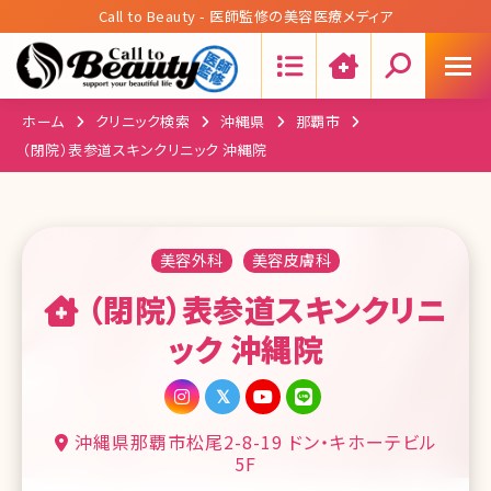
Call to Beauty - 医師監修の美容医療メディア
Search:
ホーム
クリニック検索
沖縄県
那覇市
（閉院）表参道スキンクリニック 沖縄院
美容外科
美容皮膚科
（閉院）表参道スキンクリニ
ック 沖縄院
沖縄県那覇市松尾2-8-19 ドン・キホーテビル
5F