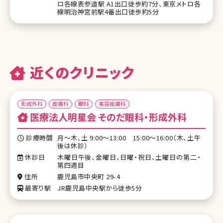
ロ各線表参道駅 A1出口徒歩約7分、東京メトロ各
線明治神宮前駅4番出口徒歩約5分
近くのクリニック
形成外科
皮膚科
眼科
美容皮膚科
医療法人明星会 そのだ眼科・形成外科
診療時間
月～木、土 9:00〜13:00 15:00〜16:00（木、土午
後は休診）
休診日
木曜日午後、金曜日、日曜・祝日、土曜日の第二・
第四週目
住所
鹿児島市中央町 29-4
最寄り駅
JR鹿児島中央駅から徒歩5分