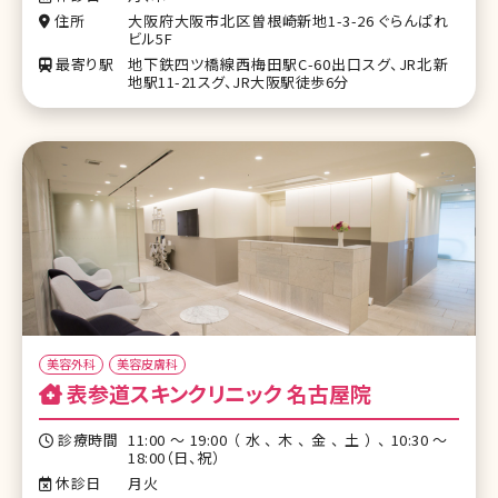
住所
大阪府大阪市北区曽根崎新地1-3-26 ぐらんぱれ
ビル5F
最寄り駅
地下鉄四ツ橋線西梅田駅C-60出口スグ、JR北新
地駅11-21スグ、JR大阪駅徒歩6分
美容外科
美容皮膚科
表参道スキンクリニック 名古屋院
診療時間
11:00～19:00（水、木、金、土）、10:30〜
18:00（日、祝）
休診日
月火