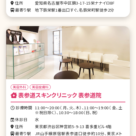
住所
愛知県名古屋市中区錦3-17-15栄ナナイロ8F
最寄り駅
地下鉄栄駅1番出口すぐ、名鉄栄町駅徒歩2分
美容外科
美容皮膚科
表参道スキンクリニック 表参道院
診療時間
11:00～20:00（ 月、火、木）、11:00～19:00（ 金、土
※祝日除く）、10:30～18:00（日、祝）
休診日
水
住所
東京都渋谷区神宮前5-9-13 喜多重ビル4階
最寄り駅
JR山手線原宿駅表参道口徒歩約10分、東京メト