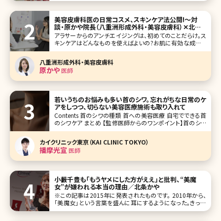
もその大きさが全てではなく、その人なりの美しさを探求で
きる部分でもあるのです。 第1位指原莉乃
美容皮膚科医の日常コスメ、スキンケア法公開!〜対
談・原かや院長（八重洲形成外科・美容皮膚科）✕北条
かや〜
アラサーからのアンチエイジングは、初めてのことだらけ。ス
キンケアはどんなものを使えばよいの?お肌に有効な成分っ
て?美容皮膚科医の原かや先生に、北条かやが質問をぶつけ
るインタビュー、第3弾では女医さんが実際に使っているスキ
八重洲形成外科・美容皮膚科
ンケア化粧品が明らかに!読めば絶対ためになるシリーズ、
原かや
医師
いよいよ最終回です。
若いうちのお悩みも多い首のシワ。忘れがちな日常のケ
アをしつつ、切らない美容医療施術も取り入れて
Contents 首のシワの種類 首への美容医療 自宅でできる首
のシワケア まとめ 【監修医師からのワンポイント】首のシワ
は加齢だけでなく姿勢や癖など日常習慣の影響も大きい部
位です。深くなる前ほど改善しやすいため、まずは保湿や紫外
カイクリニック東京（KAI CLINIC TOKYO）
線対策を習慣づけましょう。美容医療では、ダウンタ
播摩光宣
医師
小藪千豊も「もうヤメにした方がええ」と批判、“美魔
女”が嫌われる本当の理由／北条かや
※この記事は2015年に発表されたものです。 2010年から、
「美魔女」という言葉を盛んに耳にするようになった。きっか
けは光文社の美容系ファッション誌『美STORY』（現在は『美
ST』に改題）が開催した、「国民的美魔女コン