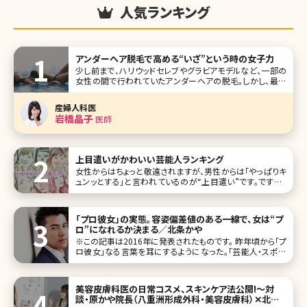
人気ランキング
アンダーヘア脱毛で高める“いざ”という時の女子力
少し前まで、ハリウッドセレブやグラビアモデルなど、一部の
女性の間で行われていたアンダーヘアの脱毛。しかし、最近
では一般の女性の間でもVIO脱毛と呼ばれるデリケートゾー
ンを含めたアンダーヘアの脱毛を考える人が増えています。
産婦人科医
実際に施術を受けた人からは「快適すぎる!」という声も。ここ
岩橋晶子
医師
でもはや女性の新しい常
上目遣いがかわいい芸能人ランキング
女性からはちょっと敬遠されますが、男性からは「やっぱりキ
ュンッとする」と言われているのが“上目遣い”です。ですが、
可愛い人がやると女性もドキッとするのは否定できませんよ
ね。 不思議な魅力を持つ“上目遣い”が、特にかわいいと感じ
てしまう女性芸能人をランキング形式でご紹介していきます。
「プロ彼女」の実態。容姿偏差値のある一線で、女は“プ
第1位
ロ”になれるか決まる／北条かや
※この記事は2016年に発表されたものです。 昨年頃から「プ
ロ彼女」なる言葉を耳にするようになった。「芸能人・スポー
ツ選手とばかり付き合う一般女性」のことで、「容姿は端麗、
本人は芸能活動を昔やっていたが、名前を検索しても見つか
らない程度。あるいはやっていない」「ブログやSNSも見つか
美容皮膚科医の日常コスメ、スキンケア法公開!〜対
らない。自己主
談・原かや院長（八重洲形成外科・美容皮膚科）✕北条