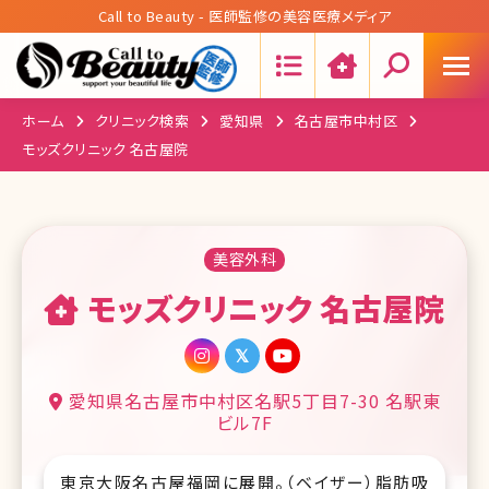
Call to Beauty - 医師監修の美容医療メディア
Search:
ホーム
クリニック検索
愛知県
名古屋市中村区
モッズクリニック 名古屋院
美容外科
モッズクリニック 名古屋院
愛知県名古屋市中村区名駅5丁目7-30 名駅東
ビル7F
東京大阪名古屋福岡に展開。（ベイザー）脂肪吸