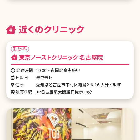
近くのクリニック
形成外科
東京ノーストクリニック 名古屋院
診療時間
10:00～夜間診察実施中
休診日
年中無休
住所
愛知県名古屋市中村区亀島2-6-16 大升ビル6F
最寄り駅
JR名古屋駅太閤通口徒歩10分