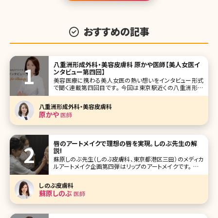
おすすめの記事
八重洲形成外科・美容皮膚科 原かや医師【美人女医イ
ンタビュー第四回】
美容医療に携わる美人女医の熱い想いをインタビュー形式
で聞く連載第四回目です。 今回は東京駅近くの八重洲形成
外科・美容皮膚科の原かや院長です。 形成外科から美容領
域進出の経緯、現在でも診療にあたる大学病院と開業医の
八重洲形成外科・美容皮膚科
違いなどを語ってもらい、興味深い内容になりました。インタ
原かや
医師
ビューから、その真摯な想いが
唇のアートメイクで理想の唇を実現。しのぶ先生の解
説!
蘇原しのぶ先生（しのぶ皮膚科、東京都港区三田）のメディカ
ルアートメイク企画第四弾はリップのアートメイクです。 ふっ
くらとしたセクシーな唇、赤ちゃんのようなくすみのないクリ
アな唇、口角が上がった華やかな唇。あなたの理想はどのよ
しのぶ皮膚科
うな唇ですか?アートメイクによって理想の唇、印象的な唇を
蘇原しのぶ
医師
手に入れませんか