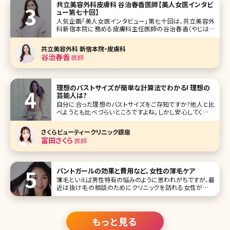
共立美容外科皮膚科 谷治春香医師【美人女医インタビ
ュー第七十回】
人気企画「美人女医インタビュー」第七十回は、共立美容外
科新宿本院に務める皮膚科主任医師の谷治春香（やじはる
か）先生です。 創立38年以上の歴史ある共立美容外科の皮
膚科部門を立ち上げた経験もある谷治先生。「共立といえば
共立美容外科 新宿本院・皮膚科
外科も皮膚科も行っているオールマイティなクリニック」とい
谷治春香
医師
う新たなイメージを浸透
理想のバストサイズが簡単な計算法でわかる! 理想の
芸能人は?
自分に合った理想のバストサイズをご存知ですか?他人と比
べようとも比べづらいところですよね。しかし安心してくださ
い。今回は簡単に算出できる計算法とともに、理想のバスト
を持つ芸能人達の美乳の秘訣までをご紹介します! 目次 1.
さくらビューティークリニック銀座
自分の理想のバストサイズを知ろう 1-1.理想のバストサイズ
富田さくら
医師
の計算
パントガールの効果と費用など。女性の薄毛ケア
薄毛といえば男性特有の悩みのように思われがちですが、最
近は抜け毛の相談のためにクリニックを訪れる女性が増え
ています。女性の薄毛は加齢が大きな原因ですが、ストレスや
生活習慣の乱れなどによって抜け毛に悩まされる若い女性
も少なくありません。このような女性の薄毛を改善してくれる
内服薬として注目を集めているの
もっと見る