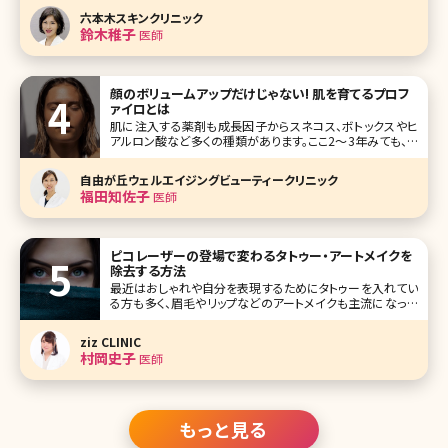
い人の場合、レーザーでも効果がでにくいことがあります。こ
六本木スキンクリニック
のようなガンコなムダ毛に悩んでいる人に検討してほしいの
鈴木稚子
医師
がYAGレーザーです。
顔のボリュームアップだけじゃない! 肌を育てるプロフ
ァイロとは
肌に注入する薬剤も成長因子からスネコス、ボトックスやヒ
アルロン酸など多くの種類があります。ここ2〜3年みても、ど
んどん新しいものが出ており、プルプル注射などユニークな
ネーミングのものもあります。 エクソソームも最近人気が出
自由が丘ウェルエイジングビューティークリニック
ている薬剤のひとつです。そんな薬剤もひとつひとつ特徴が
福田知佐子
医師
ありお悩みに合
ピコレーザーの登場で変わるタトゥー・アートメイクを
除去する方法
最近はおしゃれや自分を表現するためにタトゥーを入れてい
る方も多く、眉毛やリップなどのアートメイクも主流になって
います。 読者さんのなかにも施術を受けられた方は多いので
はないでしょうか? どちらもとっても良い施術ですが、受けて
ziz CLINIC
みると「思った感じと違う……」と思われたり、歳を重ね趣味
村岡史子
医師
が変わってしまっ
もっと見る