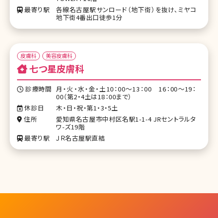
最寄り駅
各線名古屋駅サンロード（地下街）を抜け、ミヤコ
地下街4番出口徒歩1分
皮膚科
美容皮膚科
七つ星皮膚科
診療時間
月・火・水・金・土10：00～13：00 16：00～19：
00（第2・4土は18：00まで）
休診日
木・日・祝・第1・3・5土
住所
愛知県名古屋市中村区名駅1-1-4 JRセントラルタ
ワ-ズ19階
最寄り駅
ＪＲ名古屋駅直結