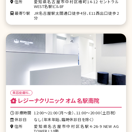
住所
愛知県名古屋市中村区椿町14-12 セントラル
WEST名駅ビル8F
最寄り駅
JR名古屋駅太閤通口徒歩4分、E11西出口徒歩2
分
美容皮膚科、
レジーナクリニック オム 名駅南院
診療時間
12:00～21:00（月～金）、11:00～20:00（土日祝）
休診日
なし（年末年始、臨時休診日を除く）
住所
愛知県名古屋市中村区名駅4-26-9 NEW AG
TOWER I 10階