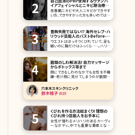
自己血液のPRP使用するヴァンパ
イアフェイシャルとニキビ跡治療の
今
思春期ニキビや大人ニキビができやす
い方、できやすかった方も多いのではな
いでしょうか?私もそのひとりです。高校
生の頃から20歳頃まで本当にニキビで
憂鬱でした。その、思春期ニキビが落ち
豊胸失敗ではない!? 海外セレブ・ハ
着いた今の悩みはニキビ跡の色素沈着
リウッド芸能人のバストBefore-
やクレーターです。 クレーターはニキビ
Afterをたどる
ウエストはほっそりくびれていて、足も
が炎症を過度に起こすと肌の奥の真皮
細いのに胸だけはふっくら……。ハリウ
層まで
ッドセレブや芸能人の女性に多いスタ
イルですが、実はその多くが豊胸手術
で美しいバストをキープしていると言わ
眉間のしわ解消法! 自力マッサージ
れています。しかし、豊胸手術の後にト
からボトックス等まで
ラブルが起こるのはセレブも一般人
顔にできるしわのなかでも女性を不機
嫌・老け顔に見せてしまうのが眉間の
しわです。笑うとできる目尻のシワと違
って眉間のしわは「いつも怒っている
六本木スキンクリニック
人」というネガティブな印象を与えてし
鈴木稚子
医師
まい、ハッピーなできごとも遠ざかって
しまうかもしれません。では眉間のしわ
を解消・予防するにはどうしたらいいの
でしょうか。 目
くびれを作る方法総まくり! 理想の
くびれ持つ芸能人をお手本に
女性が憧れるメリハリのあるカーヴィ
ーなボディ。中でも重要な要素となる
のがウエストのくびれです。ずん胴で太
いウエストや、ただ細いだけのしまりの