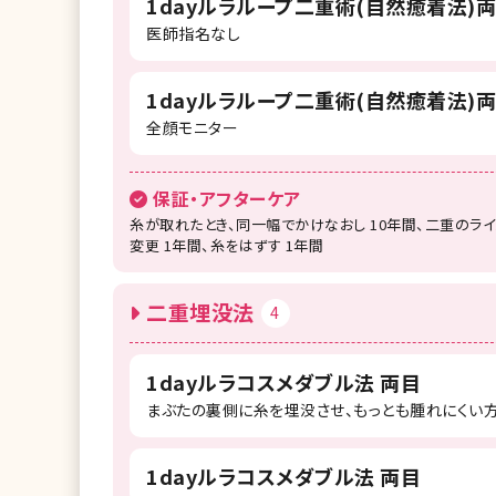
1dayルラループ二重術(自然癒着法)
医師指名なし
1dayルラループ二重術(自然癒着法)
全顔モニター
保証・アフターケア
糸が取れたとき、同一幅でかけなおし 10年間、二重のラ
変更 1年間、糸をはずす 1年間
二重埋没法
4
1dayルラコスメダブル法 両目
まぶたの裏側に糸を埋没させ、もっとも腫れにくい
1dayルラコスメダブル法 両目