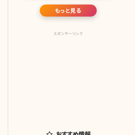
ないウエストも美しいボディラインとは
言えません。ここで理想のくびれを持つ
もっと見る
芸能人をあげなが
スポンサーリンク
おすすめ情報