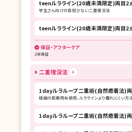
teenルラライン(20歳未満限定)両目
学生さん向けの負担少ない二重埋没法
teenルラライン(20歳未満限定)両目
保証・アフターケア
2年保証
二重埋没法
4
1dayルラループ二重術(自然癒着法)
極細の医療用糸使用、ルララインより腫れにくい方
1dayルラループ二重術(自然癒着法)