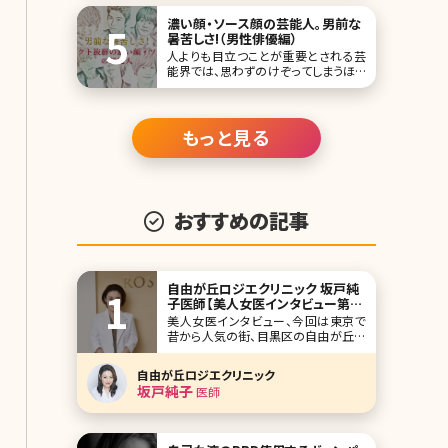
「寝ているだけで痩せら
濃い顔・ソース顔の芸能人。男前な
暑苦しさ!（男性俳優編）
人よりも目立つことが重要とされる芸
能界では、思わずのけぞってしまうほど
の濃い顔の有名人が多いですよね。イ
ケメンだから、許されるんですが。 日本
人離れした彫りの深い顔立ち、ソース
顔と言われる、濃い顔の男性芸能人
もっと見る
を、ずらっとご紹介していきましょう。 第
1位北村一輝 この
おすすめの記事
自由が丘ロジエクリニック 坂戸純
子医師【美人女医インタビュー第二
十一回】
美人女医インタビュー、今回は東京で
昔から人気の街、目黒区の自由が丘に
ある自由が丘ロジエクリニックの坂戸
純子院長です。 大学は建築学科に入
自由が丘ロジエクリニック
り、そこから医学部を受け直したという
坂戸純子
医師
珍しい経歴。美容医療に対する並々な
らぬ熱い思いを語ってくれました。 ご自
身の結果がでた美容法を全公開!ワー
クライフバランス