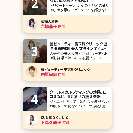
など、症状別ケアを紹介
デリケートゾーンは、その呼び名の通り
あらゆる意味でデリケートな部分なだ
けに、なにか悩みが発生したとしても
他人に聞くこともできず、本当に困って
産婦人科医
しまいますよね。誰にも聞くことができ
岩橋晶子
医師
ないデリケートゾーンの悩みと、そのケ
ア・解決策について考えてみることにし
ましょう。 目次 1.デリケートゾーンの悩
み
麗ビューティー皮フ科クリニック 居
原田麗医師【美人女医インタビュー
第六回】
大好評の美人女医インタビュー第六回
は滋賀県草津市にある麗ビューティー
皮フ科クリニックの居原田麗院長です。
美容皮膚科メインですが、美容外科の
麗ビューティー皮フ科クリニック
メニューも充実していて、アットホーム
居原田麗
医師
なクリニックを目指しています。県外か
らも多数患者さんが来ていて、多くの頻
度で更新されるブログのこと、院長自
信の美容のことなど、
クールスカルプティングの効果、口
コミなど。部分痩せの痩身機器
ダイエットをしてもなかなか痩せない
お腹や二の腕などのパーツ。部分痩せ
を叶えるには脂肪吸引が手っ取り早い
と言われていますが、傷ができる、痛み
KUMIKO CLINIC
が強いといったイメージがあり怖くて
下島久美子
医師
受けられないという方も多いのではな
いでしょうか。“切らない脂肪吸引”には
いくつかの方法がありますが、中でも