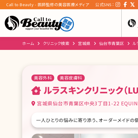
Call to Beauty - 医師監修の美容医療メディア
公式SNS：
ホーム
クリニック検索
宮城県
仙台市青葉区
ル
美容外科
美容皮膚科
ルラスキンクリニック（LU
宮城県仙台市青葉区中央3丁目1-22 EQUIN
一人ひとりの悩みに寄り添う、オーダーメイドの