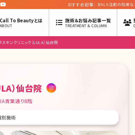
おすすめ記事:
BNLS注射の効果
Call To Beautyとは
施術＆お悩み記事一覧
ABOUT
TREATMENT & COLUMN
ラスキンクリニック（LULA）仙台院
LA）仙台院
IA青葉通り8階
個別施術