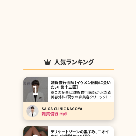
人気ランキング
雜賀俊行医師【イケメン医師に会い
たい! 第十三回】
※この記事は雜賀俊行医師が水の森
美容外科（現水の森美容クリニック）新
宿院に在籍していた当時の記事です。
人気企画「イケメン医師に会いたい」第
SAIGA CLINIC NAGOYA
十三回は大阪、名古屋などにも展開す
雜賀俊行
医師
る水の森美容外科新宿院院長の雜賀
俊行（さいが としゆき）先生です。 心
臓血管外科で、外科医としての経験を
積み、美容医療の
デリケートゾーンの黒ずみ、ニオイ