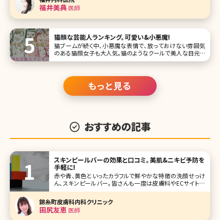
医療のひげ脱毛は、メンズ美容の第一歩として男性にして頂
福井美典
医師
きたい美
猫顔な芸能人ランキング。可愛い&小悪魔!
猫ブームが続く中、小悪魔な表情で、放っておけない雰囲気
のある猫顔女子も大人気。猫のようなクールで美人な目元を
つくるためにメイク方法を変える女性がいるほど!美女揃い
の芸能界にも、猫顔と言われる女性がたくさん。ここでは、猫
顔の芸能人をランキング形式にしてご紹介します。 第1位 柴
咲コウ
もっと見る
おすすめの記事
スキンピールバーの効果と口コミ。美肌&ニキビ予防を
手軽に!
赤や青、黄色といったカラフルで鮮やかな特徴の洗顔せっけ
ん、スキンピールバー。皆さんも一度は皮膚科やECサイトな
どで見かけたことがあるのではないでしょうか。ピーリング効
果のあるせっけんで、洗顔感覚でピーリングできるというア
錦糸町皮膚科内科クリニック
イテムです。興
田尻友恵
医師