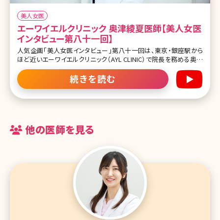
美人女医
エーワイエルクリニック 奥津綾夏医師【美人女医
インタビュー第八十一回】
人気企画「美人女医インタビュー」第八十一回は、東京・銀座駅から
ほど近いエーワイエルクリニック（AYL CLINIC）で院長を務める奥津
綾夏（おくつ あやか）先生です。 扉を開けると広がる、こだわり抜かれ
た絶妙な紫の空間と花。顔回りの外科手術をメインに据え、お顔全体
続きを読む
のバランスをトータルに任せられるのが奥津先生。なかでも、得意と
されているのは輪郭、口元、婦人科形成の3本柱。メスを使用する外
科施術
他の医師を見る