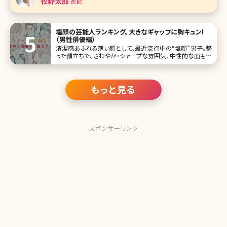
牧野太郎
医師
いでしょうか。今回は頬骨削
塩顔の芸能人ランキング。大きなギャップに胸キュン!
（男性俳優編）
清潔感あふれる薄い顔として、最近流行中の“塩顔”男子。整
った顔立ちで、さわやか・シャープな雰囲気、中性的な面も併
せ持ち、それでいて立ってるだけで色気が横溢する塩顔男子
に、ドキドキしている女性も多いのではないでしょうか。 守っ
てあげたいという気持ちを刺激されて、いつのまにか塩顔男
子のペースに!?女
もっと見る
スポンサーリンク