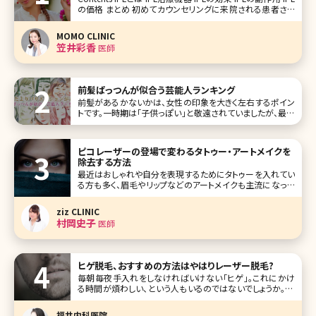
の価格 まとめ 初めてカウンセリングに来院される患者さん
にお肌で気になっているところはどこですかと聞くと、「赤み
やシミシワなど全部です」「ニキビ治療の後の赤みやくす
MOMO CLINIC
笠井彩香
医師
前髪ぱっつんが似合う芸能人ランキング
前髪があるかないかは、女性の印象を大きく左右するポイン
トです。一時期は「子供っぽい」と敬遠されていましたが、最近
はぱっつん前髪を好んでチョイスする人も増えてきています。
そこで今回は、前髪ぱっつんが似合っており、今後の参考に
していただきたい女性芸能人をランキング形式でご紹介して
ピコレーザーの登場で変わるタトゥー・アートメイクを
いきましょう。
除去する方法
最近はおしゃれや自分を表現するためにタトゥーを入れてい
る方も多く、眉毛やリップなどのアートメイクも主流になって
います。 読者さんのなかにも施術を受けられた方は多いので
はないでしょうか? どちらもとっても良い施術ですが、受けて
ziz CLINIC
みると「思った感じと違う……」と思われたり、歳を重ね趣味
村岡史子
医師
が変わってしまっ
ヒゲ脱毛、おすすめの方法はやはりレーザー脱毛?
毎朝毎夜手入れをしなければいけない「ヒゲ」。これにかけ
る時間が煩わしい、という人もいるのではないでしょうか。 そ
んな人におすすめの選択肢が、「ヒゲ脱毛」です。今回はこれ
について見ていきましょう。 【監修医師からのワンポイント】
福井内科医院