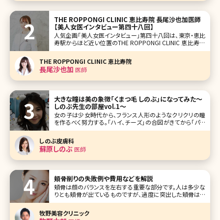
THE ROPPONGI CLINIC 恵比寿院 長尾沙也加医師
【美人女医インタビュー第四十八回】
人気企画「美人女医インタビュー」第四十八回は、東京・恵比
寿駅からほど近い位置のTHE ROPPONGI CLINIC 恵比寿院
の長尾沙也加（ながおさやか）先生です。 エイジングケア全
般、特にヒアルロン酸注入を得意とする長尾先生はミセスジ
THE ROPPONGI CLINIC 恵比寿院
ャパン全国大会優勝など美を競うコンテストでの実績も持ち
長尾沙也加
医師
合わ
大きな瞳は美の象徴「くまつ毛 しのぶ」になってみた〜
しのぶ先生の部屋vol.1〜
女の子は少女時代から、フランス人形のようなクリクリの瞳
を作るべく努力する。「ハイ、チーズ」の合図がきてから「パチ
リ」とシャッターの音が切れるまで、眉毛を釣り上げ、目を見
開く。 これが老化のはじまりなのだ。 ひたいにシワを作り続
しのぶ皮膚科
けている。オリ刻ませたシワは目を開かなくてもしっかりとそ
蘇原しのぶ
医師
こに
頬骨削りの失敗例や費用などを解説
頬骨は顔のバランスを左右する重要な部分です。人は多少な
りとも頬骨が出ているものですが、過度に突出した頬骨はバ
ランスを悪くするだけでなく、顔を大きく見せてしまう原因に
もなります。しかし骨の手術は大がかりでリスクが伴うことも
牧野美容クリニック
あり、なかなか手術に踏み切れないという方も多いのではな