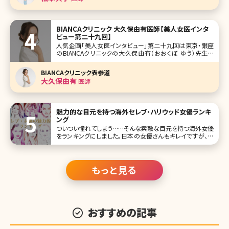
医療を提
BIANCAクリニック 大久保由有医師【美人女医インタ
ビュー第二十九回】
人気企画「美人女医インタビュー」第二十九回は東京・銀座
のBIANCAクリニックの大久保由有（おおくぼ ゆう）先生で
す。 肌の治療を中心として、オペ系の症例も豊富、美容に対
する熱い思いと研究熱心な一面をもつ大久保先生。日々イン
BIANCAクリニック表参道
スタグラムで発信する美容情報は多くのファンを生んでいま
大久保由有
医師
す。 みんな気
魅力的な目元を持つ海外セレブ・ハリウッド女優ランキ
ング
ついつい憧れてしまう……そんな素敵な目元を持つ海外女優
をランキングにしました。日本の女優さんもキレイですが、海
外のセレブ・女優さんにはまた違った魅力がありますよね。
「こんな風になりたい!」と憧れる女性も少なくないのでは? 1
位オードリー・ヘップバーン View this
もっと見る
おすすめの記事