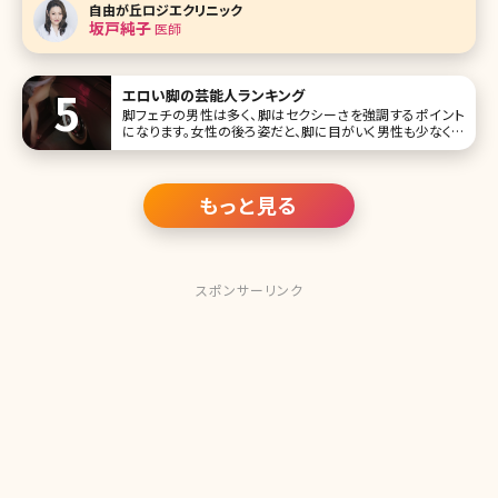
したという珍しい経歴。美容医療に対する並々ならぬ熱い思
自由が丘ロジエクリニック
いを語ってくれました。 ご自身の結果がでた美容法を全公開!
坂戸純子
医師
ワークライフバランス
エロい脚の芸能人ランキング
脚フェチの男性は多く、脚はセクシーさを強調するポイント
になります。女性の後ろ姿だと、脚に目がいく男性も少なくな
いでしょう。そこで今回は、エロい脚を持つ女性芸能人をラン
キング形式でご紹介していきます。 第1位深田恭子 深田恭子
さ
もっと見る
スポンサーリンク