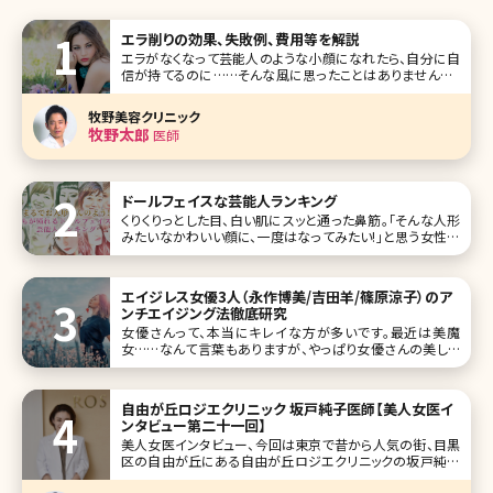
エラ削りの効果、失敗例、費用等を解説
エラがなくなって芸能人のような小顔になれたら、自分に自
信が持てるのに……そんな風に思ったことはありませんか?
エラが張っているとそれだけで顔が大きく見え、全体的にゴ
ツゴツとした印象を与えてしまいます。でも、できればエラを
牧野美容クリニック
削りたいけれど、骨に手を加える勇気が出ないという方も多
牧野太郎
医師
いでしょう。今回はそんな方
ドールフェイスな芸能人ランキング
くりくりっとした目、白い肌にスッと通った鼻筋。「そんな人形
みたいなかわいい顔に、一度はなってみたい!」と思う女性は
多いのではないでしょうか。 そんなドールフェイスの芸能人
の中で、特に人気がある10人をピックアップしました。どうや
ったら近づけるか、記事を参考に研究してみるのもありかも
エイジレス女優3人（永作博美/吉田羊/篠原涼子）のア
です。 第
ンチエイジング法徹底研究
女優さんって、本当にキレイな方が多いです。最近は美魔
女……なんて言葉もありますが、やっぱり女優さんの美しさ
には敵いません。 年齢不詳で、本当の年齢は全くわからな
い……若く見える方は、まず肌がきれい、ヘアスタイルもしっ
とりサラサラ、もちろんスタイルも抜群で、いったいどんなアン
自由が丘ロジエクリニック 坂戸純子医師【美人女医イ
チエイジングの対策を
ンタビュー第二十一回】
美人女医インタビュー、今回は東京で昔から人気の街、目黒
区の自由が丘にある自由が丘ロジエクリニックの坂戸純子
院長です。 大学は建築学科に入り、そこから医学部を受け直