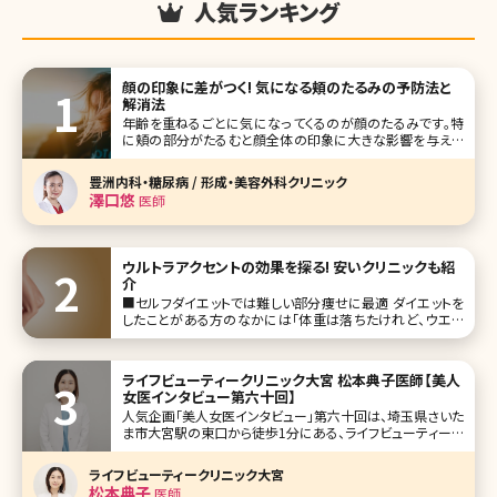
人気ランキング
顔の印象に差がつく! 気になる頬のたるみの予防法と
解消法
年齢を重ねるごとに気になってくるのが顔のたるみです。特
に頬の部分がたるむと顔全体の印象に大きな影響を与えま
す。頬のたるみが目立ってしまうと実年齢よりも上に見られ
てしまう原因にもなります。「いつまでも若々しい印象でいた
豊洲内科・糖尿病 / 形成・美容外科クリニック
い」。 これは男女問わず、多くの人にとって共通の希望かと思
澤口悠
医師
います。たるみを全く
ウルトラアクセントの効果を探る! 安いクリニックも紹
介
■セルフダイエットでは難しい部分痩せに最適 ダイエットを
したことがある方のなかには「体重は落ちたけれど、ウエス
トがあまり細くならない」「上半身ばかりが痩せて下半身はほ
とんど痩せない」といった経験のある方がいるのではないで
しょうか。全体的に太っていなく
ライフビューティークリニック大宮 松本典子医師【美人
女医インタビュー第六十回】
人気企画「美人女医インタビュー」第六十回は、埼玉県さいた
ま市大宮駅の東口から徒歩1分にある、ライフビューティーク
リニック大宮で院長を務める松本典子（まつもとのりこ）先生
です。 美肌、たるみ、婦人科形成を3本柱に、"患者さんと共に
ライフビューティークリニック大宮
歳を重ねていきたい"との想いから、通いやすい価格帯で美容
松本典子
医師