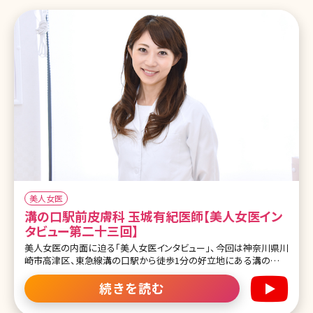
美人女医
溝の口駅前皮膚科 玉城有紀医師【美人女医イン
タビュー第二十三回】
美人女医の内面に迫る「美人女医インタビュー」、今回は神奈川県川
崎市高津区、東急線溝の口駅から徒歩1分の好立地にある溝の口駅
前皮膚科の玉城有紀先生です。 溝の口駅前皮膚科では皮膚科の診
療がメインで、美容部門は一部のお薬だけです。まさに地域密着の皮
続きを読む
膚科医院という感じですが、玉城先生が将来作りたい美容クリニック
は、ご自分の切実な思いから構想を得たもの。 お子さんが大好きだ