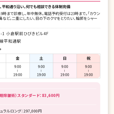
、平和通り沿い。何でも相談できる体制完備
19時まで診療し、年中無休。電話予約受付は23時まで。「カウン
/鼻など。二重にしたい、目の下のクマをとりたい、輪郭をシャー
-1 小倉駅前ひびきビル4F
倉線平和通駅
み
金
土
日
祝
9:00
9:00
9:00
9:00
ー
ー
ー
ー
19:00
19:00
19:00
19:00
除皺術）スタンダード：83,600円
ルロング：297,000円