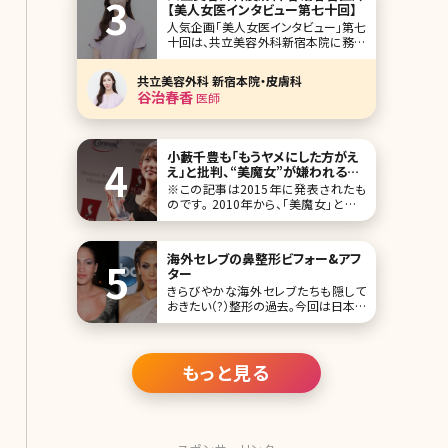
【美人女医インタビュー第七十回】
的な解決にはなら
人気企画「美人女医インタビュー」第七
十回は、共立美容外科新宿本院に務め
る皮膚科主任医師の谷治春香（やじは
るか）先生です。 創立38年以上の歴史
共立美容外科 新宿本院・皮膚科
ある共立美容外科の皮膚科部門を立
谷治春香
医師
ち上げた経験もある谷治先生。「共立と
いえば外科も皮膚科も行っているオー
ルマイティなクリニック」という新たな
イメージを浸透
小藪千豊も「もうヤメにした方がえ
え」と批判、“美魔女”が嫌われる本
当の理由／北条かや
※この記事は2015年に発表されたも
のです。 2010年から、「美魔女」という
言葉を盛んに耳にするようになった。き
っかけは光文社の美容系ファッション
誌『美STORY』（現在は『美ST』に改題）
海外セレブの鼻整形ビフォー&アフ
が開催した、「国民的美魔女コン
ター
きらびやかな海外セレブたちも隠して
おきたい（?）整形の過去。今回は日本で
も人気の高い8名の海外セレブにスポ
ットを当ててみました。その特徴はいず
れも「鼻」。欧米特有の彫りの深い顔立
ちのセレブたちは、少しばかり存在感
もっと見る
のある鼻が気になるようで、整形とい
えばとにもかくにも「鼻」なんです。 ジェ
ニファー