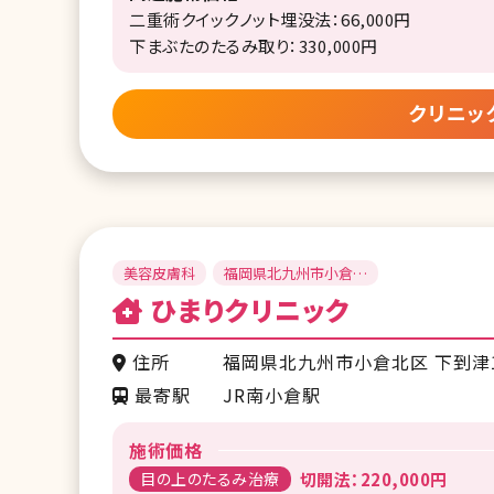
二重術クイックノット埋没法：66,000円
下まぶたのたるみ取り：330,000円
クリニッ
美容皮膚科
福岡県北九州市小倉北
区
ひまりクリニック
住所
福岡県北九州市小倉北区 下到津1
最寄駅
JR南小倉駅
施術価格
目の上のたるみ治療
切開法：220,000円