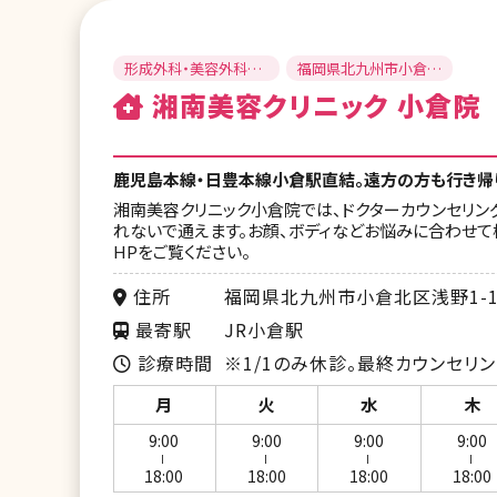
形成外科・美容外科・
福岡県北九州市小倉北
美容皮膚科
区
湘南美容クリニック 小倉院
鹿児島本線・日豊本線小倉駅直結。遠方の方も行き帰
湘南美容クリニック小倉院では、ドクターカウンセリン
れないで通えます。お顔、ボディなどお悩みに合わせ
HPをご覧ください。
住所
福岡県北九州市小倉北区浅野1-1-
最寄駅
JR小倉駅
診療時間
※1/1のみ休診。最終カウンセリン
月
火
水
木
9:00
9:00
9:00
9:00
ー
ー
ー
ー
18:00
18:00
18:00
18:00