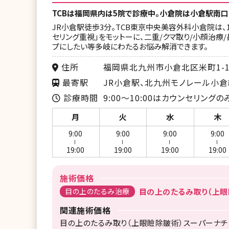
TCBは福岡県内は5院で診療中。小倉院は小倉駅南口
JR小倉駅徒歩3分。TCB東京中央美容外科小倉院は、
セリング重視」をモットーに、二重/クマ取り/小顔治療
プにしたい等多岐にわたるお悩み解消できます。
住所
福岡県北九州市小倉北区米町1-1
最寄駅
JR小倉駅、北九州モノレール小
診療時間
9:00～10:00はカウンセリングの
月
火
水
木
9:00
9:00
9:00
9:00
ー
ー
ー
ー
19:00
19:00
19:00
19:00
施術価格
目の上のたるみ治療
目の上のたるみ取り（上眼瞼
関連施術価格
目の上のたるみ取り（上眼瞼除皺術）スーパーナチュラ