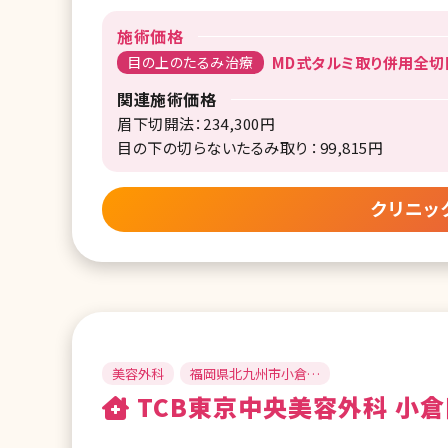
施術価格
目の上のたるみ治療
MD式タルミ取り併用全切開
関連施術価格
眉下切開法：234,300円
目の下の切らないたるみ取り ：99,815円
クリニッ
美容外科
福岡県北九州市小倉北
区
TCB東京中央美容外科 小倉