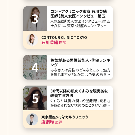
うお尻が垂れ下がってしまう原因につ
いて解説した上で
コントアクリニック東京 石川菜緒
医師【美人女医インタビュー第五十
八回】
人気企画「美人女医インタビュー」第五
十八回は、東京・銀座のコントアクリニ
ック東京に勤務する石川菜緒（いしか
わなお）先生です。 輪郭の骨切りで多く
CONTOUR CLINIC TOKYO
の患者さんに知られているコントアク
石川菜緒
医師
リニック東京。矯正・審美歯科併設の数
少ないクリニックで美容外科から美容
皮膚科・たるみ治療まで幅広いメニュ
ーを提供し
色気がある男性芸能人・俳優ランキ
ング
みなさんは男性のどんなところに魅力
を感じますか?なかには色気のある男
性が好み、という方もいるでしょう。女性
を惹きつける色気を持つのは、外見が
良い男性だけではありません。決して
30代以降の肌のくすみを現実的に
イケメンではないけれど、大人の色気
改善する方法
を感じさせる男性も存在します。色気と
くすみとは肌の潤いや透明感、明るさ
いう魅力は、テレビというスクリーンを
が感じられない状態のことをいい、顔全
通じても伝わってく
体にできることが多いです。肌荒れのよ
うに分かりやすい症状が出ることがな
東京銀座メディカルクリニック
く、自分の肌がくすんでいると気づか
店網均
医師
ず、症状が慢性化してしまうケースもあ
ります。 くすみにはさまざまなタイプが
あり、原因によって対処方法も変わって