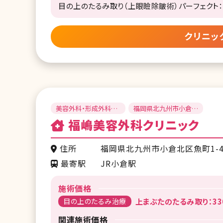
目の上のたるみ取り（上眼瞼除皺術）パーフェクト：45
クリニッ
美容外科・形成外科・
福岡県北九州市小倉北
皮膚科
区
福嶋美容外科クリニック
住所
福岡県北九州市小倉北区魚町1-4
最寄駅
JR小倉駅
施術価格
目の上のたるみ治療
上まぶたのたるみ取り：330
関連施術価格