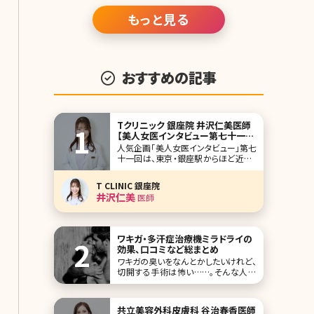
きま
もっと見る
おすすめの記事
Tクリニック 銀座院 井沢仁美医師
【美人女医インタビュー第七十一
回】
人気企画「美人女医インタビュー」第七
十一回は、東京・銀座駅からほど近いT
クリニック（T CLINIC）銀座院の井沢仁
美（いざわひとみ）先生です。相良卓哉
T CLINIC 銀座院
院長が開院したTクリニックは、顔整形
井沢仁美
医師
がメインのクリニック。二重整形や目の
下のクマ取り、小顔治療といった外科
施術から美容皮膚施術まで、お顔の美
容医療
ワキガ・多汗症治療機ミラドライの
効果、口コミなど総まとめ
ワキガの臭いをなんとかしたいけれど、
切開する手術は怖い……。そんな人か
ら選ばれているワキガ手術がミラドライ
です。これまでワキガの治療はワキの下
を切開して、臭いのある汗を分泌するア
共立美容外科皮膚科 谷治春香医師
ポクリン腺を除去することでしか根本