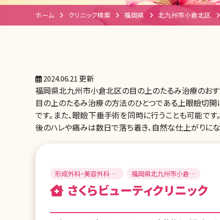
ホーム
クリニック検索
福岡県
北九州市小倉北区
2024.06.21 更新
福岡県北九州市小倉北区の目の上のたるみ治療のおす
目の上のたるみ治療の方法のひとつである上眼瞼切開
です。また、眼瞼下垂手術を同時に行うことも可能です
後のハレや痛みは数日で落ち着き、自然な仕上がりにな
形成外科・美容外科・
福岡県北九州市小倉北
美容皮膚科
区
さくらビューティクリニック