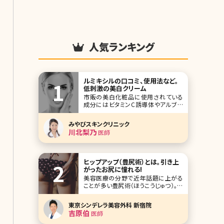
人気ランキング
ルミキシルの口コミ、使用法など。
低刺激の美白クリーム
市販の美白化粧品に使用されている
成分にはビタミンC誘導体やアルブチ
ン、コウジ酸などがあります。高価なも
のも多いようですが、あまり変化が感じ
みやびスキンクリニック
られないという方も多いのではないで
川北梨乃
医師
しょうか。また、クリニックで処方される
ハイドロキノンは一定の効果があるも
のの、刺激を感じたり肌が白ぬけしたり
する恐れがあるため万
ヒップアップ（豊尻術）とは。引き上
がったお尻に憧れる!
美容医療の分野で近年話題に上がる
ことが多い豊尻術（ほうこうじゅつ）。垂
れ下がったお尻を引き上げたい、お尻
自体を大きくしたい、お尻の形をよくし
東京シンデレラ美容外科 新宿院
たいなどのお悩みに対して豊尻術を行
吉原伯
医師
います。 本記事では豊尻術を検討して
いる方において最も悩みが深いであろ