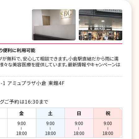
り便利に利用可能
グが無料で、安心して相談できます。小倉駅直結だから雨に濡
て様々な美容医療を提供しています。最新情報やキャンペーンは
1 アミュプラザ小倉 東館4F
グご予約は16:30まで
金
土
日
祝
9:00
9:00
9:00
9:00
ー
ー
ー
ー
18:00
18:00
18:00
18:00