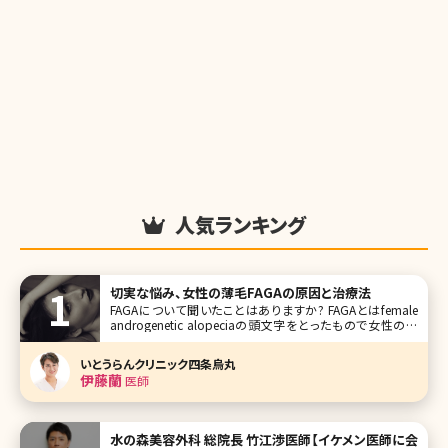
人気ランキング
切実な悩み、女性の薄毛FAGAの原因と治療法
FAGAについて聞いたことはありますか? FAGAとはfemale
androgenetic alopeciaの頭文字をとったもので女性の薄
毛の総称です。また最近では同様の意味でFPHL（female
pattern hair loss）と呼ばれることもあります。 美容クリニッ
いとうらんクリニック四条烏丸
クで働いていると薄
伊藤蘭
医師
水の森美容外科 総院長 竹江渉医師【イケメン医師に会