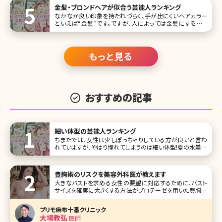
金髪・ブロンドヘアが似合う芸能人ランキング
なかなか良い印象を持たれづらく、手が出にくいヘアカラー
といえば“金髪”です。ですが、人によっては金髪にすること
で、魅力を最大限引き出せる場合もあります。 そこで今回は、
金髪が魅力アップにつながっている“金髪が似合う芸能
人”をランキング形式でご紹介していきます。 第1位ローラ
もっと見る
おすすめの記事
細い体型の芸能人ランキング
ちまたでは、女性は少しぽっちゃりしている方が良いと言わ
れていますが、やはり憧れてしまうのは細い体型!夏の水着だ
って、秋のおしゃれだって、春の彩りだって、冬のコートだっ
て、着るだけでかっこよく決まり、選べるファッションの種類も
豊富です♪ 基本的に見られる職業である、モデル・女優・タレ
豊胸術のリスクを美容外科医が教えます
ントなどの
大きなバストを求める女性の要望に対応するために、バスト
サイズを確実に大きくする方法がプロテーゼを用いた豊胸術
になります。ここではプロテーゼを用いた豊胸手術を中心に
解剖から、リスク、ダウンタイムまで分かりやすく解説します。
プリモ麻布十番クリニック
豊胸術・プロテーゼ挿入位置はこうして決める ご自分のバス
大場教弘
医師
トがどのように