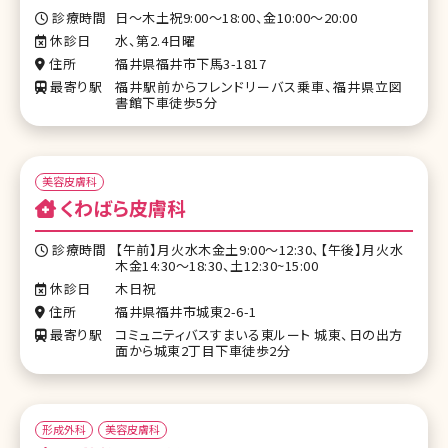
診療時間
日～木土祝9:00～18:00、金10:00～20:00
休診日
水、第2.4日曜
住所
福井県福井市下馬3-1817
最寄り駅
福井駅前からフレンドリーバス乗車、福井県立図
書館下車徒歩5分
美容皮膚科
くわばら皮膚科
診療時間
【午前】月火水木金土9:00～12:30、【午後】月火水
木金14:30～18:30、土12:30~15:00
休診日
木日祝
住所
福井県福井市城東2-6-1
最寄り駅
コミュニティバスすまいる東ルート 城東、日の出方
面から城東2丁目下車徒歩2分
形成外科
美容皮膚科