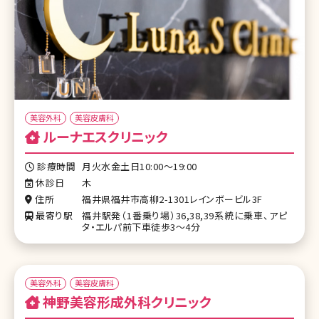
美容外科
美容皮膚科
ルーナエスクリニック
診療時間
月火水金土日10:00～19:00
休診日
木
住所
福井県福井市高柳2-1301レインボービル3F
最寄り駅
福井駅発（1番乗り場）36,38,39系統に乗車、アピ
タ・エルパ前下車徒歩3～4分
美容外科
美容皮膚科
神野美容形成外科クリニック