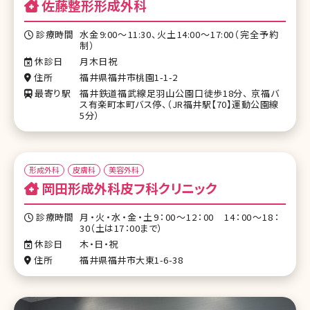
佐藤整形形成外科
診療時間
水金9:00～11:30、火土14:00～17:00（完全予約
制）
休診日
月木日祝
住所
福井県福井市桃園1-1-2
最寄り駅
福井鉄道福武線足羽山公園口徒歩18分、 京福バ
ス有楽町本町バス停、（JR福井駅【70】運動公園線
5分）
形成外科
皮膚科
美容外科
岡田形成外科皮フ科クリニック
診療時間
月・火・水・金・土9：00～12：00 14：00～18：
30（土は17：00まで）
休診日
木・日・祝
住所
福井県福井市大東1-6-38