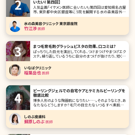
いたい! 第四回】
人気企画「イケメン医師に会いたい!」第四回は愛知県名古屋
市、東京都中央区銀座等に5院を展開する水の森美容外科
の竹江渉(たけえ わたる)総院長です。 脂肪吸引をはじめとし
て、美容外科における施術のほとんどを提供し、水の森美容
水の森美容クリニック 東京銀座院
外科の総院長として、各地のクリニックで施術をされていま
竹江渉
医師
す。 インタ
まつ毛育毛剤グラッシュビスタの効果、口コミは?
ぱっちりした目元を演出してくれる、つけまつげやまつげエク
ステ。繰り返しているうちに自分のまつげが抜けたり、短くな
ってしまったりする人が多いのではないでしょうか。そんなま
つげのダメージに悩む人から人気が高いのがグラッシュビス
いなばクリニック
タ。グラッ
稲葉岳也
医師
ピーリングジェルでの自宅ケアとケミカルピーリングを
徹底比較
博多人形のような陶器肌になりたい……。そのようなとき、あ
なたならどうしますか?毛穴の目立たないつるすべ素肌は、
大人女子の憧れですよね。ところが、毛穴レスを目指すあま
り、間違ったケアを行い続けて肌トラブルに見舞われてしまっ
しのぶ皮膚科
たという女性があとを絶ちません。毛穴レスを目指す女性の
蘇原しのぶ
医師
心強い味方、それはピ