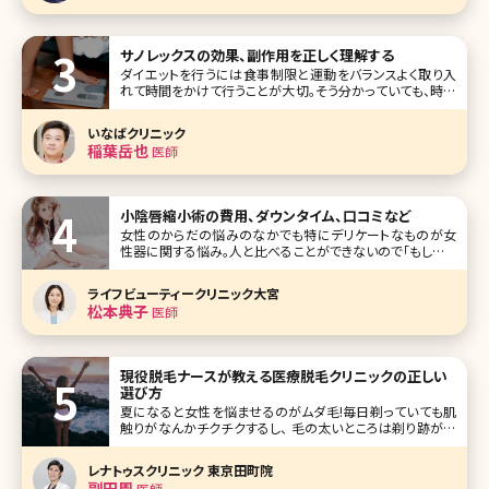
サノレックスの効果、副作用を正しく理解する
ダイエットを行うには食事制限と運動をバランスよく取り入
れて時間をかけて行うことが大切。そう分かっていても、時に
は短期間で痩せたい!というときがありますよね。また頑張っ
てもダイエットが成功しない場合、心が折れてしまいそうに
いなばクリニック
なることも。そんな悩み
稲葉岳也
医師
小陰唇縮小術の費用、ダウンタイム、口コミなど
女性のからだの悩みのなかでも特にデリケートなものが女
性器に関する悩み。人と比べることができないので「もしかし
たらみんなと違うのかな?」という不安を抱えている人が意外
に多いのです。なかでも小陰唇（しょういんしん）の肥大や左
ライフビューティークリニック大宮
右差などは意外と多い悩み。ここでは気になるけれど、なか
松本典子
医師
なか人に聞けない「小陰唇縮
現役脱毛ナースが教える医療脱毛クリニックの正しい
選び方
夏になると女性を悩ませるのがムダ毛!毎日剃っていても肌
触りがなんかチクチクするし、 毛の太いところは剃り跡が目
立って黒いツブツブが……。 ちゃんと処理しているのにお肌
が綺麗に見えなくて恥ずかしいと感じたことがある人も多い
レナトゥスクリニック 東京田町院
のではないでしょうか? また、最近では男性も脱毛をしている
副田周
医師