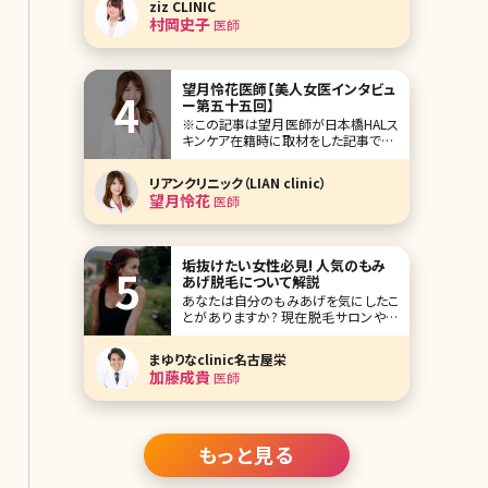
ziz CLINIC
を受けられた方は多いのではないでし
村岡史子
医師
ょうか? どちらもとっても良い施術です
が、受けてみると「思った感じと違
う……」と思われたり、歳を重ね趣味が
変わってしまっ
望月怜花医師【美人女医インタビュ
ー第五十五回】
※この記事は望月医師が日本橋HALス
キンケア在籍時に取材をした記事です。
「美人女医インタビュー」第五十五回
は、東京人形町駅からすぐの日本橋
リアンクリニック（LIAN clinic）
HALスキンケアの望月怜花（もちづき
望月怜花
医師
れいか）先生です。 日本橋HALスキンケ
アは、歯科クリニック経営の医療法人
が母体で、その美容皮膚科部門として
開院されま
垢抜けたい女性必見! 人気のもみ
あげ脱毛について解説
あなたは自分のもみあげを気にしたこ
とがありますか? 現在脱毛サロンや脱
毛クリニックが増えてきているため、男
女ともに脱毛をする人が増えています。
まゆりなclinic名古屋栄
脱毛というと脇や脚、VIOなどの箇所を
加藤成貴
医師
イメージする人たちが多いですが、今じ
わじわと注目されているのが「もみあ
げ脱毛」です。 もみあげという小さなパ
もっと見る