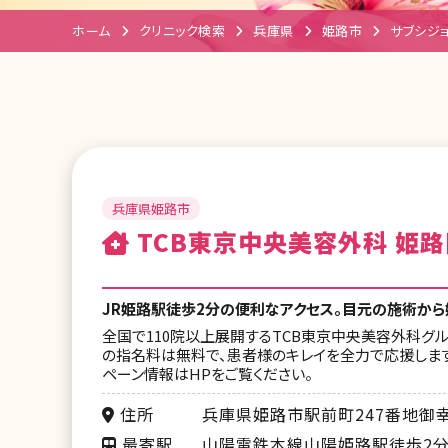
ホーム
クリニック検索
兵庫県
姫路市
サブシジ
兵庫県姫路市
TCB東京中央美容外科 姫路
JR姫路駅徒歩2分の便利なアクセス。目元の施術か
全国で110院以上展開するTCB東京中央美容外科グル
の指名料は無料で、患者様のキレイを全力で応援しま
ペーン情報はHPをご覧ください。
住所
兵庫県姫路市駅前町247番地御
最寄駅
山陽電鉄本線山陽姫路駅徒歩2分