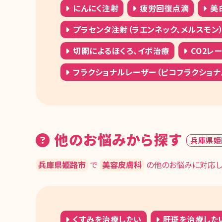
にんにく注射
疲労回復点滴
美
プラセンタ注射（ラエンネック、メルスモン
切開によるほくろ、イボ治療
CO2レ
フラクショナルレーザー（ピコフラクショナ
他のお悩みから探す
兵庫県姫
兵庫県姫路市
で
美容皮膚科
の他のお悩みに対応し
くすみを治療したい
肝斑を治療した