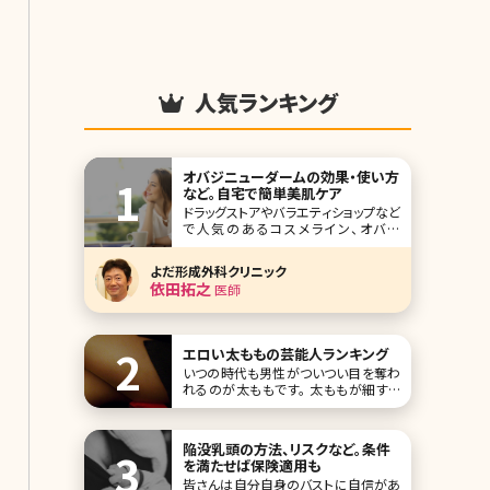
人気ランキング
オバジニューダームの効果・使い方
など。自宅で簡単美肌ケア
ドラッグストアやバラエティショップなど
で人気のあるコスメライン、オバジ
(Obagi)シリーズ。高濃度ビタミンCの
美容液を使ったことのある方も多いの
よだ形成外科クリニック
ではないでしょうか。このオバジシリー
依田拓之
医師
ズのワンランク上のライン、オバジメデ
ィカルの中で人気が高いのが「オバジ
ニューダーム」です。効果が高いもの
の、ダウン
エロい太ももの芸能人ランキング
いつの時代も男性がついつい目を奪わ
れるのが太ももです。 太ももが細すぎ
る女性は男性にはウケません。程よい
肉付きがあり、むっちりしているセクシ
ーな太ももは男性から見て「エロい」と
陥没乳頭の方法、リスクなど。条件
感じさせます。 男性が思わず見惚れて
を満たせば保険適用も
しまうようなエロく、セクシー
皆さんは自分自身のバストに自信があ