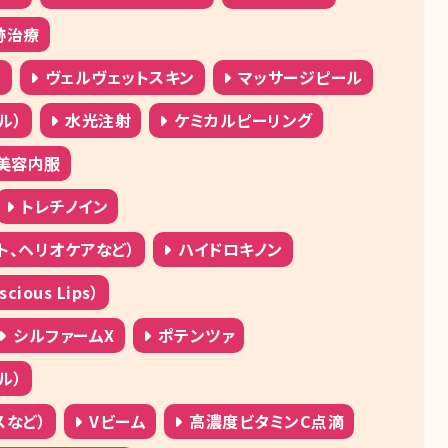
跡治療
）
ヴェルヴェットスキン
マッサージピール
ル）
水光注射
ケミカルピーリング
美容内服
トレチノイン
ト、ヘリオケアなど）
ハイドロキノン
ous Lips）
シルファームX
ポテンツァ
ル）
スなど）
Vビーム
高濃度ビタミンC点滴