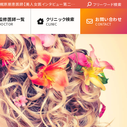
Search:
 梶原朋恵医師【美人女医インタビュー第二十
フリーワード検索
監修医師一覧
クリニック検索
お問い合わせ
DOCTOR
CLINIC
CONTACT