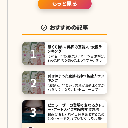
もっと見る
おすすめの記事
細くて長い、美脚の芸能人・女優ラ
ンキング
その昔、“7頭身美人”という言葉が流
行った時代があったようですが、現代で
は7頭身どころではなく、8頭身、9頭身
という言葉まで登場してきています。 そ
れと同時に、“短足胴長”の日本人体型
引き締まった腹筋を持つ芸能人ラン
のイメージが一掃されつつあります。そ
キング
の背景には、豊かな食生活が挙げられ
”腹筋女子”という言葉が最近よく聞か
ますが、女性たちの美意識の向上もそ
れるようになり、ネットニュースでもた
れに拍車を
びたび取り上げられています。最近は
ジムなどに通いながら体を鍛えて、腹
筋が割れている女性も多いといいます。
ピコレーザーの登場で変わるタトゥ
女性の場合は腹筋をすると便秘に効い
ー・アートメイクを除去する方法
たり、くびれなどにも効果的ということ
最近はおしゃれや自分を表現するため
もあり、美を意識する人にはトレンドと
にタトゥーを入れている方も多く、眉毛
なりつつある”引き
やリップなどのアートメイクも主流にな
っています。 読者さんのなかにも施術