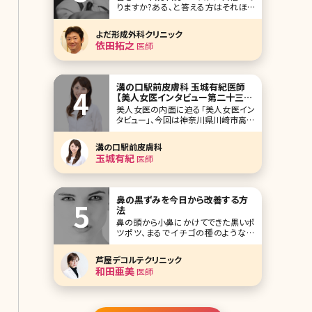
りますか?ある、と答える方はそれほど
多くないのではないでしょうか。バスト
の大きさやハリ、乳頭部分の色など、バ
よだ形成外科クリニック
ストに関する悩みは意外に多いもの。
依田拓之
医師
そのなかでも人に相談しづらいのが、
陥没乳頭（かんぼつにゅうとう）です。陥
没乳頭とはその名の通り、乳首がへこ
んで内側に入って
溝の口駅前皮膚科 玉城有紀医師
【美人女医インタビュー第二十三
回】
美人女医の内面に迫る「美人女医イン
タビュー」、今回は神奈川県川崎市高津
区、東急線溝の口駅から徒歩1分の好
立地にある溝の口駅前皮膚科の玉城
溝の口駅前皮膚科
有紀先生です。 溝の口駅前皮膚科では
玉城有紀
医師
皮膚科の診療がメインで、美容部門は
一部のお薬だけです。まさに地域密着
の皮膚科医院という感じですが、玉城
先生が将来作りたい美
鼻の黒ずみを今日から改善する方
法
鼻の頭から小鼻にかけてできた黒いポ
ツポツ、まるでイチゴの種のようなの
で、この状態をイチゴ鼻と呼ぶことがあ
ります。鼻の黒ずみの原因は皮脂の詰
芦屋デコルテクリニック
まりであると思われがちですが、実は
和田亜美
医師
鼻の毛穴を詰まらせている成分の約
70％はタンパク質でできています。 つま
り、皮脂を洗い流すための洗顔をいくら
行ったとしても、そ