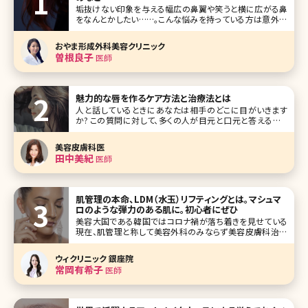
垢抜けない印象を与える幅広の鼻翼や笑うと横に広がる鼻
をなんとかしたい……。こんな悩みを持っている方は意外に
多いのではないでしょうか。鼻は眼や口元と違ってメイクで見
せ方を変えることがほとんどできないパーツ。それだけに本
おやま形成外科美容クリニック
格的に鼻の印象を変えようと思ったら美容整形に頼るしか
曽根良子
医師
方法はありません。 とはいえ、
魅力的な唇を作るケア方法と治療法とは
人と話しているときにあなたは相手のどこに目がいきます
か? この質問に対して、多くの人が目元と口元と答えるそう
です。そして目元と口元の印象で相手が若々しく見えるのか、
それとも老けているように見えるのかを感じとるようです。 そ
美容皮膚科医
れなのにもかかわらず、顔のスキンケアは念入りに行ってい
田中美紀
医師
るのに、唇の
肌管理の本命、LDM（水玉）リフティングとは。マシュマ
ロのような弾力のある肌に。初心者にぜひ
美容大国である韓国ではコロナ禍が落ち着きを見せている
現在、肌管理と称して美容外科のみならず美容皮膚科治療
が20代女性を中心にとても人気になっています。韓国は美
容クリニックに最新の機械が数多くあるというだけでなく、価
ウィクリニック 銀座院
格が日本と比べてかなり手頃であり、旅行も兼ねて美容クリ
常岡有希子
医師
ニックを訪れる方が増加しているそ