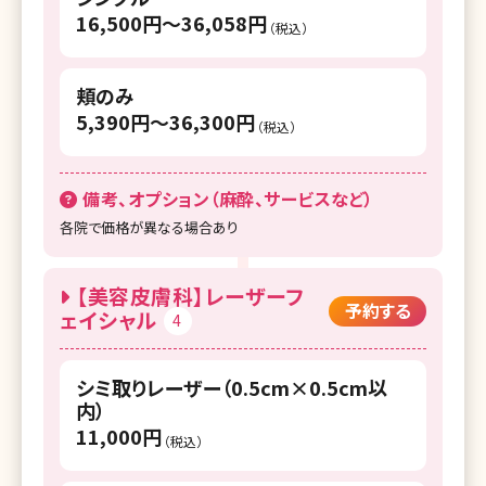
16,500円〜36,058円
（税込）
湘南美容クリニック 熊谷院
湘南美容クリニック 千葉センシティ院
頬のみ
5,390円〜36,300円
湘南美容皮フ科 千葉院
（税込）
湘南美容クリニック 船橋院
備考、オプション（麻酔、サービスなど）
湘南美容クリニック 松戸院
各院で価格が異なる場合あり
湘南美容クリニック 柏院
【美容皮膚科】レーザーフ
湘南美容クリニック 新浦安院
予約する
ェイシャル
4
湘南美容クリニック 津田沼院
湘南美容クリニック 流山おおたかの森院
シミ取りレーザー（0.5cm×0.5cm以
内）
湘南美容クリニック 横浜院
11,000円
（税込）
湘南美容クリニック 横浜東口院