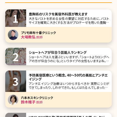
豊胸術のリスクを美容外科医が教えます
大きなバストを求める女性の要望に対応するために、バスト
サイズを確実に大きくする方法がプロテーゼを用いた豊胸術
になります。ここではプロテーゼを用いた豊胸手術を中心に
解剖から、リスク、ダウンタイムまで分かりやすく解説します。
プリモ麻布十番クリニック
豊胸術・プロテーゼ挿入位置はこうして決める ご自分のバス
大場教弘
医師
トがどのように
ショートヘアが似合う芸能人ランキング
ショートヘアは人を選ぶといいますが、「ショートよりロングヘ
アの方が似合うのにな」というタイプの女性もいますよね。一
般では目鼻立ちのはっきりした人がショートやベリーショート
にしている場合が多いかも。もちろんどんな髪型でも似合っ
てしまう人もいますが、今回は特にショートヘアが似合う芸
予防美容医療という概念。40〜50代の美肌とアンチエ
能人をランキングにして
イジング
アンチエイジング治療はいつからするべきか 実際にシミが
できてしまったり、しわができた。もしくはたるんでしまった。そ
うなってからそれを治すのは大変です。これは体の中のこと
と同じです。高血圧や糖尿病になってしまってそれを改善す
六本木スキンクリニック
る大変さと比較して、なる前に食事など気をつけているほう
鈴木稚子
医師
がどれだけ