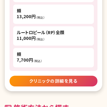
湘南美容クリニック 静岡南口院
頬
湘南美容クリニック 浜松院
13,200円
（税込）
湘南美容クリニック 名古屋駅本院
湘南美容クリニック 名古屋院
ルートロピール（RP）全顔
11,000円
（税込）
湘南美容クリニック 名古屋栄院
湘南美容クリニック 金山院
頬
7,700円
湘南美容クリニック 豊田院
（税込）
湘南美容クリニック 豊橋院
湘南美容クリニック 四日市院
クリニックの詳細を見る
湘南美容皮フ科 栄矢場町院
湘南美容クリニック 京都駅ビル院