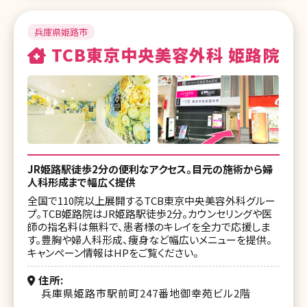
湘南美容クリニック 渋谷院
兵庫県姫路市
湘南美容皮フ科 渋谷公園通り院
TCB東京中央美容外科 姫路院
SBC NEO Skin Clinic 恵比寿
湘南美容クリニック 表参道Oculus院
湘南美容クリニック 池袋東口院
湘南美容クリニック 池袋西口院
JR姫路駅徒歩2分の便利なアクセス。目元の施術から婦
人科形成まで幅広く提供
湘南美容クリニック 品川院
全国で110院以上展開するTCB東京中央美容外科グルー
湘南美容クリニック 秋葉原院
プ。TCB姫路院はJR姫路駅徒歩2分。カウンセリングや医
師の指名料は無料で、患者様のキレイを全力で応援しま
湘南美容クリニック 上野院
す。豊胸や婦人科形成、痩身など幅広いメニューを提供。
キャンペーン情報はHPをご覧ください。
湘南美容クリニック 錦糸町院
住所
湘南美容クリニック 豊洲院
兵庫県姫路市駅前町247番地御幸苑ビル2階