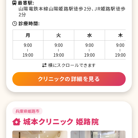
最寄駅
湘南美容クリニック 東京蒲田院
山陽電鉄本線山陽姫路駅徒歩2分、JR姫路駅徒歩
2分
湘南美容クリニック 北千住院
診療時間
湘南美容クリニック 自由が丘院
月
火
水
木
湘南美容クリニック 二子玉川院
9:00
9:00
9:00
9:00
ー
ー
ー
ー
湘南美容クリニック 赤羽院
19:00
19:00
19:00
19:00
横にスクロールできます
湘南美容クリニック 吉祥寺院
クリニックの詳細を見る
湘南美容クリニック 調布院
湘南美容クリニック 立川院
湘南美容クリニック 町田院
兵庫県姫路市
湘南美容クリニック 八王子院
城本クリニック 姫路院
湘南美容皮フ科 新宿東口院