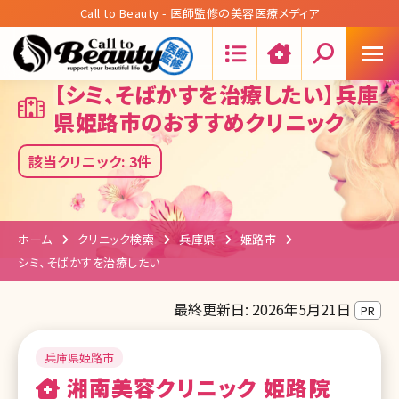
Call to Beauty - 医師監修の美容医療メディア
Search:
【シミ、そばかすを治療したい】兵庫
県姫路市のおすすめクリニック
該当クリニック: 3件
ホーム
クリニック検索
兵庫県
姫路市
シミ、そばかすを治療したい
最終更新日: 2026年5月21日
PR
兵庫県姫路市
湘南美容クリニック 姫路院