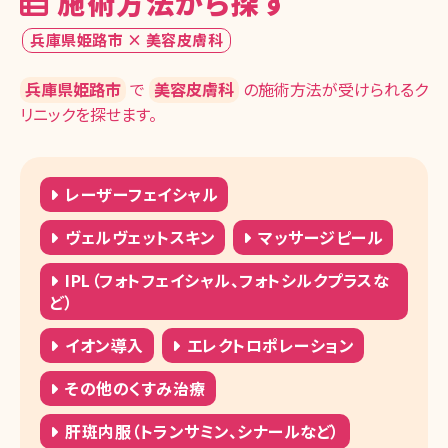
施術方法から探す
湘南美容クリニック 京都院
兵庫県姫路市 × 美容皮膚科
湘南美容皮フ科 京都河原町院
湘南美容クリニック 大阪梅田本院
兵庫県姫路市
で
美容皮膚科
の施術方法が受けられるク
リニックを探せます。
湘南美容皮フ科 梅田茶屋町院
湘南美容クリニック 大阪駅前院（女性専
用）
レーザーフェイシャル
湘南美容クリニック 大阪心斎橋院
ヴェルヴェットスキン
マッサージピール
湘南美容クリニック 大阪なんば院
IPL（フォトフェイシャル、フォトシルクプラスな
ど）
湘南美容クリニック 大阪あべの院
湘南美容クリニック 大阪京橋院
イオン導入
エレクトロポレーション
湘南美容クリニック 大阪堺東院
その他のくすみ治療
湘南美容クリニック 江坂院
肝斑内服（トランサミン、シナールなど）