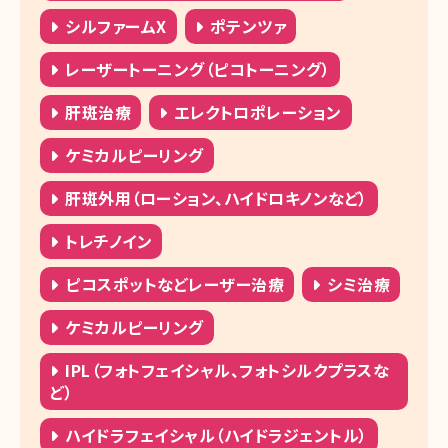
湘南美容皮フ科 枚方院
シルファームX
ポテンツァ
湘南美容クリニック 高槻院
レーザートーニング（ピコトーニング）
湘南美容クリニック 神戸三宮院
肝斑治療
エレクトロポレーション
湘南美容クリニック 明石院
ケミカルピーリング
湘南美容クリニック 姫路院
肝斑外用（ローション、ハイドロキノンなど）
湘南美容クリニック 西宮北口院
トレチノイン
湘南美容クリニック 奈良院
ピコスポットなどレーザー治療
シミ治療
湘南美容クリニック 和歌山院
ケミカルピーリング
湘南美容クリニック 岡山院
IPL（フォトフェイシャル、フォトシルクプラスな
湘南美容クリニック 広島院
ど）
湘南美容クリニック 福山院
ハイドラフェイシャル（ハイドラジェントル）