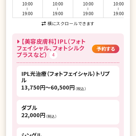
湘南美容クリニック 郡山院
10:00
10:00
10:00
10:00
ー
ー
ー
ー
湘南美容クリニック いわき院
19:00
19:00
19:00
19:00
横にスクロールできます
湘南美容クリニック 水戸院
湘南美容クリニック 宇都宮院
【美容皮膚科】IPL（フォト
フェイシャル、フォトシルク
予約する
湘南美容クリニック 高崎院
プラスなど）
4
湘南美容クリニック 大宮東口院
IPL光治療（フォトフェイシャル）トリプ
湘南美容クリニック 大宮西口院
ル
湘南美容クリニック 浦和院
13,750円〜60,500円
（税込）
湘南美容クリニック 川口院
ダブル
湘南美容クリニック 南越谷院
22,000円
（税込）
湘南美容クリニック 所沢院
湘南美容クリニック 川越院
シングル