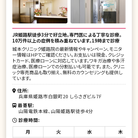
湘南美容皮フ科 五反田院
湘南皮膚科クリニック 町田院
湘南美容クリニック 札幌院
JR姫路駅徒歩3分で好立地。専門医による丁寧な診療。
湘南美容皮フ科 札幌大通院
10万件以上の症例を積み重ねています。19時まで診療
城本クリニック姫路院の最新情報やキャンペーン、モニタ
湘南美容クリニック 旭川院
ー情報はHPでご確認ください。お支払いは現金、クレジッ
トカード、医療ローンに対応しています。ワキガ治療や多汗
湘南美容クリニック 青森院
症治療、医療ローンでの分割払いも可能です。また、クリニ
ック専売商品も取り揃え、無料のカウンセリングも提供し
湘南美容クリニック 仙台院
ています。
湘南美容皮フ科 仙台院
住所
兵庫県姫路市白銀町20 しらさぎビル7F
湘南美容クリニック 秋田院
最寄駅
山陽電鉄本線、山陽姫路駅徒歩4分
湘南美容クリニック 山形院
診療時間
湘南美容クリニック 福島院
月
火
水
木