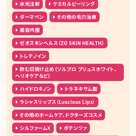
水光注射
ケミカルピーリング
湘南美容クリニック 大分院
ダーマペン
その他の毛穴治療
湘南美容クリニック 宮崎院
美容内服
湘南美容クリニック 鹿児島中央院
ゼオスキンヘルス（ZO SKIN HEALTH）
湘南美容皮フ科 鹿児島院
トレチノイン
湘南美容クリニック 那覇院
飲む日焼け止め（ソルプロ プリュスホワイト、
ヘリオケアなど）
ハイドロキノン
トラネキサム酸
ラシャスリップス（Luscious Lips）
その他のホームケア、ドクターズコスメ
シルファームX
ポテンツァ