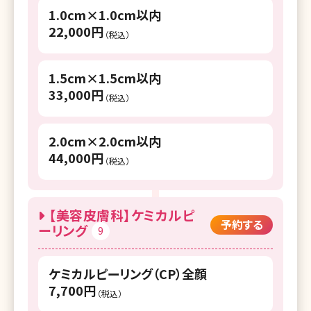
1.0cm×1.0cm以内
湘南美容クリニック イオン横浜西口院
22,000円
（税込）
湘南美容クリニック 新横浜院
湘南美容クリニック 横浜青葉台院
1.5cm×1.5cm以内
33,000円
（税込）
湘南美容クリニック 川崎院
湘南美容クリニック 武蔵小杉院
2.0cm×2.0cm以内
44,000円
湘南美容クリニック 新百合ヶ丘院
（税込）
湘南美容クリニック 橋本院
湘南美容クリニック 藤沢院
【美容皮膚科】ケミカルピ
予約する
ーリング
9
湘南美容クリニック 横須賀中央院
湘南美容クリニック 辻堂アカデミア
ケミカルピーリング（CP）全顔
7,700円
（税込）
湘南美容クリニック 本厚木院