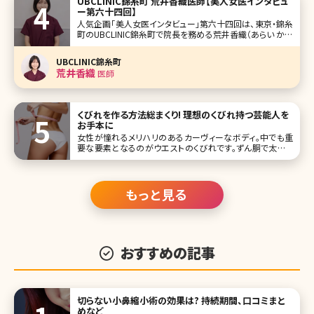
UBCLINIC錦糸町 荒井香織医師【美人女医インタビュ
ー第六十四回】
人気企画「美人女医インタビュー」第六十四回は、東京・錦糸
町のUBCLINIC錦糸町で院長を務める荒井香織（あらい かお
り）先生です。 レアな、歯科医師と医師のダブルライセンス保
持者。それだけでも努力家であり、探求家であると知れます
UBCLINIC錦糸町
が、不安を持って来院する患者さんに笑顔で丁寧なカウンセ
荒井香織
医師
リングをし
くびれを作る方法総まくり! 理想のくびれ持つ芸能人を
お手本に
女性が憧れるメリハリのあるカーヴィーなボディ。中でも重
要な要素となるのがウエストのくびれです。ずん胴で太いウ
エストや、ただ細いだけのしまりのないウエストも美しいボデ
ィラインとは言えません。ここで理想のくびれを持つ芸能人を
あげなが
もっと見る
おすすめの記事
切らない小鼻縮小術の効果は? 持続期間、口コミまと
めなど