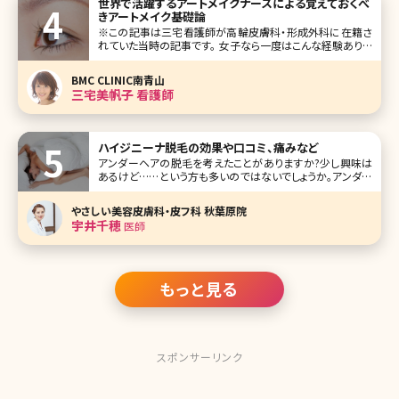
世界で活躍するアートメイクナースによる覚えておくべ
きアートメイク基礎論
※この記事は三宅看護師が高輪皮膚科・形成外科に在籍さ
れていた当時の記事です。 女子なら一度はこんな経験ありま
せんか? 眉の形が決まらない、左右の形が揃わない。直して
いるうちにドンドン濃くなり、やがて学校や会社に遅れそうに
BMC CLINIC南青山
なる。休日の急な来客。ノーメイクでコンビニへ、そんな時に
三宅美帆子 看護師
限って人に会う。
ハイジニーナ脱毛の効果や口コミ、痛みなど
アンダーヘアの脱毛を考えたことがありますか?少し興味は
あるけど……という方も多いのではないでしょうか。アンダー
ヘアの処理方法にはVIOゾーンを完全に脱毛してしまう「ハ
イジニーナ」とムダ毛の量を減らして整える「減毛」の2種類
やさしい美容皮膚科・皮フ科 秋葉原院
があります。 ここでは、ハイジニーナとは?という疑問に対す
宇井千穂
医師
る答えや、ハ
もっと見る
スポンサーリンク