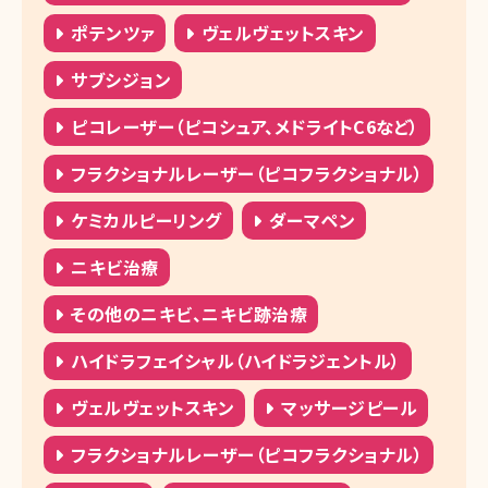
湘南美容クリニック 下関院
ポテンツァ
ヴェルヴェットスキン
湘南美容クリニック 高松院
サブシジョン
湘南美容クリニック 松山院
ピコレーザー（ピコシュア、メドライトC6など）
湘南美容クリニック 高知院
フラクショナルレーザー（ピコフラクショナル）
湘南美容皮フ科 岡山院
ケミカルピーリング
ダーマペン
湘南美容クリニック 福岡院
ニキビ治療
湘南美容皮フ科 福岡天神院
湘南美容クリニック 博多院
その他のニキビ、ニキビ跡治療
湘南美容クリニック 小倉院
ハイドラフェイシャル（ハイドラジェントル）
湘南美容クリニック 久留米院
ヴェルヴェットスキン
マッサージピール
湘南美容クリニック 長崎院
フラクショナルレーザー（ピコフラクショナル）
湘南美容クリニック 熊本院