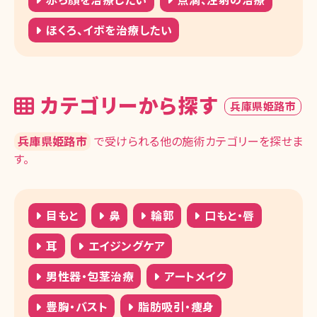
ほくろ、イボを治療したい
カテゴリーから探す
兵庫県姫路市
兵庫県姫路市
で受けられる他の施術カテゴリーを探せま
す。
目もと
鼻
輪郭
口もと・唇
耳
エイジングケア
男性器・包茎治療
アートメイク
豊胸・バスト
脂肪吸引・痩身