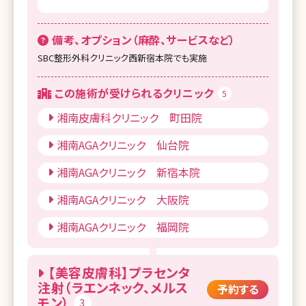
湘南美容クリニック 秋葉原院
湘南美容クリニック 上野院
備考、オプション（麻酔、サービスなど）
湘南美容クリニック 錦糸町院
SBC整形外科クリニック西新宿本院でも実施
湘南美容クリニック 豊洲院
この施術が受けられるクリニック
5
湘南美容クリニック 東京蒲田院
湘南皮膚科クリニック 町田院
湘南美容クリニック 自由が丘院
湘南AGAクリニック 仙台院
湘南美容クリニック 赤羽院
湘南AGAクリニック 新宿本院
湘南美容クリニック 吉祥寺院
湘南AGAクリニック 大阪院
湘南美容クリニック 調布院
湘南AGAクリニック 福岡院
湘南美容クリニック 立川院
【美容皮膚科】プラセンタ
湘南美容クリニック 町田院
注射（ラエンネック、メルス
予約する
モン）
湘南美容クリニック 八王子院
3