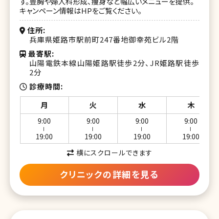
す。豊胸や婦人科形成、痩身など幅広いメニューを提供。
湘南美容クリニック 松戸院
キャンペーン情報はHPをご覧ください。
湘南美容クリニック 新浦安院
住所
兵庫県姫路市駅前町247番地御幸苑ビル2階
湘南美容クリニック 津田沼院
最寄駅
山陽電鉄本線山陽姫路駅徒歩2分、JR姫路駅徒歩
湘南美容クリニック 新横浜院
2分
診療時間
湘南美容クリニック 横浜青葉台院
月
火
水
木
湘南美容クリニック 川崎院
9:00
9:00
9:00
9:00
湘南美容クリニック 武蔵小杉院
ー
ー
ー
ー
19:00
19:00
19:00
19:00
湘南美容クリニック 新百合ヶ丘院
横にスクロールできます
湘南美容クリニック 橋本院
クリニックの詳細を見る
湘南美容クリニック 藤沢院
湘南美容クリニック 横須賀中央院