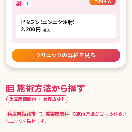
湘南美容クリニック 久留米院
予約する
射
1
湘南美容クリニック 長崎院
ビタミン（ニンニク注射）
湘南美容クリニック 熊本院
2,200円
（税込）
湘南美容クリニック 大分院
湘南美容クリニック 宮崎院
クリニックの詳細を見る
湘南美容皮フ科 鹿児島院
湘南美容クリニック 那覇院
施術方法から探す
兵庫県姫路市 × 美容皮膚科
兵庫県姫路市
で
美容皮膚科
の施術方法が受けられるク
リニックを探せます。