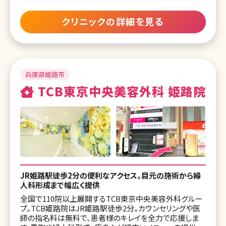
湘南美容クリニック 高崎院
クリニックの詳細を見る
湘南美容クリニック 大宮東口院
湘南美容クリニック 浦和院
湘南美容クリニック 川口院
兵庫県姫路市
TCB東京中央美容外科 姫路院
湘南美容クリニック 南越谷院
湘南美容クリニック 所沢院
湘南美容クリニック 川越院
湘南美容クリニック 熊谷院
JR姫路駅徒歩2分の便利なアクセス。目元の施術から婦
湘南美容クリニック 千葉センシティ院
人科形成まで幅広く提供
湘南美容皮フ科 千葉院
全国で110院以上展開するTCB東京中央美容外科グルー
プ。TCB姫路院はJR姫路駅徒歩2分。カウンセリングや医
湘南美容クリニック 船橋院
師の指名料は無料で、患者様のキレイを全力で応援しま