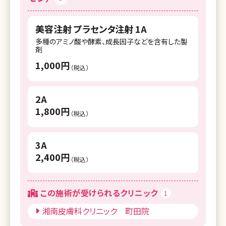
湘南美容皮フ科 新宿東口院
美容注射 プラセンタ注射 1A
湘南美容クリニック 札幌院
多種のアミノ酸や酵素、成長因子などを含有した製
剤
湘南美容皮フ科 札幌大通院
1,000円
（税込）
湘南美容クリニック 旭川院
2A
湘南美容クリニック 青森院
1,800円
（税込）
湘南美容クリニック 仙台院
湘南美容皮フ科 仙台院
3A
2,400円
湘南美容クリニック 秋田院
（税込）
湘南美容クリニック 福島院
この施術が受けられるクリニック
1
湘南美容クリニック 水戸院
湘南皮膚科クリニック 町田院
湘南美容クリニック 宇都宮院