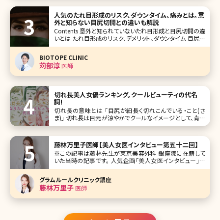
人気のたれ目形成のリスク、ダウンタイム、痛みとは。意
外と知らない目尻切開との違いも解説
Contents 意外と知られていないたれ目形成と目尻切開の違
いとは たれ目形成のリスク、デメリット、ダウンタイム 目尻切
開のリスク、デメリット、ダウンタイム たれ目形成と併用する
と良い施術 まとめ 【監修医師からのワンポイント】たれ目形
BIOTOPE CLINIC
成は当院でもよく行っている手術です
苅部淳
医師
切れ長美人女優ランキング。クールビューティの代名
詞!
切れ長の意味とは 「目尻が細長く切れこんでいる・こと(さ
ま)」 切れ長は目元が涼やかでクールなイメージとして、肯定
的な意味合いとして用いられることが多い形容詞です。 目尻
が細長いが故に、全体的な印象がスッとして可愛いというよ
り
藤林万里子医師【美人女医インタビュー第五十二回】
※この記事は藤林先生が東京美容外科 銀座院に在籍して
いた当時の記事です。 人気企画「美人女医インタビュー」第
五十二回は東京美容外科銀座院院長、藤林万里子（ふじばや
し まりこ）先生です。 中学高校をアメリカで過ごし、一度は医
グラムルールクリニック銀座
師を諦め、一般企業へ就職。医師になりたい思いが再び強く
藤林万里子
医師
なり、大学を