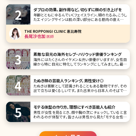
に見えたり……。なかには、ホクロに憧れを抱き、メイクで描
き足す人まで!ここでは、ホクロがセクシーな女性芸能人をお
ダブロの効果、副作用など。切らずに顔の引き上げを
届けします。
年齢とともにゆるんでいくフェイスライン、頬のたるみ。こうし
たエイジングサインは肌の深い部分にある筋肉の衰えによ
って起こるため、化粧品で解消することは、まず不可能と言わ
れています。とはいえ、たるみは放置しておくとどんどん進行
THE ROPPONGI CLINIC 恵比寿院
してしまうもの。でも、切開するフェイスリフトの手術は怖いと
長尾沙也加
医師
いう方がほとんど
素敵な目元の海外セレブ・ハリウッド俳優ランキング
海外にはたくさんのイケメン&渋い俳優がいますが、女性目
線から特に目元に特化してランキングにしてみました。最新
版はこのような結果です! 1位クリス・ヘムズワース View this
post on Instagram Chris Hemsworth(
たぬき顔の芸能人ランキング。男性受け◎
たぬきは害獣として認識されることもある動物ですが、その
出で立ちは愛くるしいです。また古来から日本人のそばで生
息してきたため、昔話・ことわざなどで登場することがあり、
なんとなく親しみを感じる存在でもありますよね。 人間の中
には、そんなたぬきに顔立ちが似ている方がいます。たぬき顏
モテる体型の作り方。理想にすべき芸能人も紹介
は、たぬき自身の特徴で
男性が女性を見るとき、顔や胸の次にチェックしていると言
われるのが体型です。皆さんは男性から見た「モテる女性の
体型」はどんなスタイルだと思いますか?ここでは女性と男性
で温度差がある本当のモテ体型とモテ体型に近づく方法に
ついて詳し