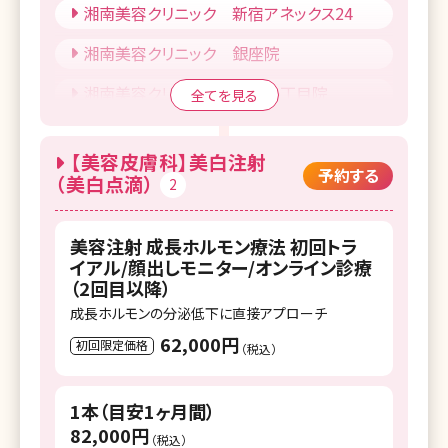
湘南美容クリニック 新宿アネックス24
湘南美容クリニック 銀座院
湘南美容クリニック 銀座一丁目院
全てを見る
湘南美容クリニック Regno銀座院
【美容皮膚科】美白注射
湘南美容クリニック 新橋銀座口院
予約する
（美白点滴）
2
SBC NEO Skin Clinic 銀座
美容注射 成長ホルモン療法 初回トラ
湘南美容クリニック 渋谷院
イアル/顔出しモニター/オンライン診療
（2回目以降）
SBC NEO Skin Clinic 恵比寿
成長ホルモンの分泌低下に直接アプローチ
湘南美容クリニック 池袋東口院
62,000円
初回限定価格
（税込）
湘南美容クリニック 池袋西口院
1本（目安1ヶ月間）
湘南美容クリニック 品川院
82,000円
（税込）