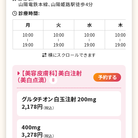
湘南美容クリニック 京都駅ビル院
山陽電鉄本線、山陽姫路駅徒歩4分
診療時間
湘南美容クリニック 京都院
月
火
水
木
湘南美容皮フ科 京都河原町院
10:00
10:00
10:00
10:00
湘南美容クリニック 大阪梅田本院
ー
ー
ー
ー
19:00
19:00
19:00
19:00
湘南美容皮フ科 梅田茶屋町院
横にスクロールできます
湘南美容クリニック 大阪駅前院（女性専
用）
【美容皮膚科】美白注射
予約する
（美白点滴）
8
湘南美容クリニック 大阪心斎橋院
湘南美容クリニック 大阪なんば院
グルタチオン 白玉注射 200mg
2,178円
湘南美容クリニック 大阪あべの院
（税込）
湘南美容クリニック 大阪京橋院
400mg
湘南美容クリニック 大阪堺東院
3,278円
（税込）