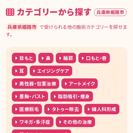
カテゴリーから探す
兵庫県姫路市
兵庫県姫路市
で受けられる他の施術カテゴリーを探せま
す。
目もと
鼻
輪郭
口もと・唇
耳
エイジングケア
男性器・包茎治療
アートメイク
豊胸・バスト
脂肪吸引・痩身
医療脱毛
タトゥー除去
婦人科形成
ワキガ・多汗症
その他の治療