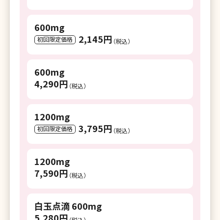
湘南美容クリニック 江坂院
600mg
湘南美容皮フ科 枚方院
2,145円
初回限定価格
（税込）
湘南美容クリニック 高槻院
湘南美容クリニック 神戸三宮院
600mg
4,290円
湘南美容クリニック 明石院
（税込）
湘南美容クリニック 姫路院
1200mg
湘南美容クリニック 西宮北口院
3,795円
初回限定価格
（税込）
湘南美容クリニック 奈良院
1200mg
湘南美容クリニック 和歌山院
7,590円
（税込）
湘南美容クリニック 岡山院
湘南美容クリニック 倉敷院
白玉点滴 600mg
5,280円
（税込）