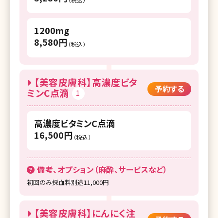
湘南美容クリニック 広島院
湘南美容クリニック 福山院
1200mg
8,580円
湘南美容クリニック 下関院
（税込）
湘南美容クリニック 高松院
【美容皮膚科】高濃度ビタ
湘南美容クリニック 松山院
予約する
ミンC点滴
1
湘南美容クリニック 高知院
湘南美容皮フ科 岡山院
高濃度ビタミンC点滴
16,500円
（税込）
湘南美容クリニック 福岡院
湘南美容皮フ科 福岡天神院
備考、オプション（麻酔、サービスなど）
湘南美容クリニック 博多院
初回のみ採血料別途11,000円
湘南美容クリニック 小倉院
【美容皮膚科】にんにく注