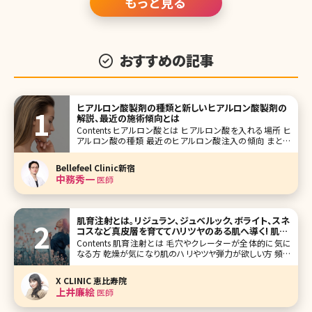
もっと見る
おすすめの記事
ヒアルロン酸製剤の種類と新しいヒアルロン酸製剤の
解説、最近の施術傾向とは
Contents ヒアルロン酸とは ヒアルロン酸を入れる場所 ヒ
アルロン酸の種類 最近のヒアルロン酸注入の傾向 まとめ
ボトックスやヒアルロン酸製剤を用いた治療は美容皮膚科で
も美容外科でも毎日たくさんの方が受けられている施術で
Bellefeel Clinic新宿
す。数年前まではボトックスやヒアルロン
中務秀一
医師
肌育注射とは。リジュラン、ジュベルック、ボライト、スネ
コスなど真皮層を育ててハリツヤのある肌へ導く! 肌の
お悩みごとに解説
Contents 肌育注射とは 毛穴やクレーターが全体的に気に
なる方 乾燥が気になり肌のハリやツヤ弾力が欲しい方 頻繁
にケアできないので持続重視の方 目元のケアだけピンポイ
ントで行いたい方 まとめ 赤ちゃんのようなもちもちっとした
X CLINIC 恵比寿院
弾力のある柔らかい肌になりたい!一度で
上井廉絵
医師