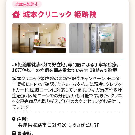
湘南美容クリニック 辻堂アカデミア
兵庫県姫路市
城本クリニック 姫路院
湘南美容クリニック 本厚木院
湘南美容皮フ科 平塚院
湘南美容クリニック 長岡院
湘南美容クリニック 富山院
湘南美容クリニック 金沢院
JR姫路駅徒歩3分で好立地。専門医による丁寧な診療。
10万件以上の症例を積み重ねています。19時まで診療
湘南美容クリニック 福井院
城本クリニック姫路院の最新情報やキャンペーン、モニタ
ー情報はHPでご確認ください。お支払いは現金、クレジッ
湘南美容クリニック 甲府院
トカード、医療ローンに対応しています。ワキガ治療や多汗
症治療、医療ローンでの分割払いも可能です。また、クリニ
湘南美容クリニック 長野院
ック専売商品も取り揃え、無料のカウンセリングも提供し
ています。
湘南美容クリニック 浜松院
住所
湘南美容皮フ科 栄矢場町院
兵庫県姫路市白銀町20 しらさぎビル7F
最寄駅