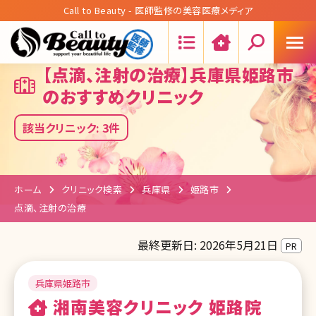
Call to Beauty - 医師監修の美容医療メディア
Search:
【点滴、注射の治療】兵庫県姫路市
のおすすめクリニック
該当クリニック: 3件
ホーム
クリニック検索
兵庫県
姫路市
点滴、注射の治療
最終更新日: 2026年5月21日
PR
兵庫県姫路市
湘南美容クリニック 姫路院