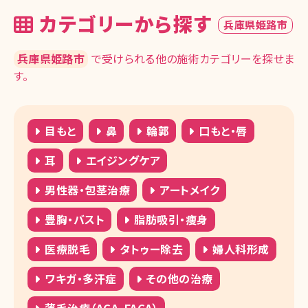
カテゴリーから探す
兵庫県姫路市
兵庫県姫路市
で受けられる他の施術カテゴリーを探せま
す。
目もと
鼻
輪郭
口もと・唇
耳
エイジングケア
男性器・包茎治療
アートメイク
豊胸・バスト
脂肪吸引・痩身
医療脱毛
タトゥー除去
婦人科形成
ワキガ・多汗症
その他の治療