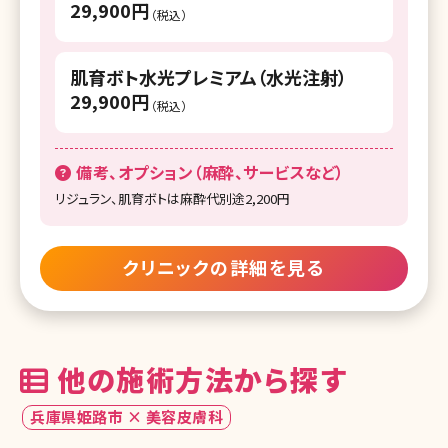
29,900円
（税込）
湘南美容皮フ科 栄矢場町院
湘南美容クリニック 広島院
湘南美容皮フ科 京都河原町院
湘南美容皮フ科 岡山院
肌育ボト水光プレミアム（水光注射）
湘南美容皮フ科 梅田茶屋町院
29,900円
湘南美容クリニック 福岡院
（税込）
湘南美容クリニック 大阪心斎橋院
湘南美容皮フ科 福岡天神院
備考、オプション（麻酔、サービスなど）
湘南美容クリニック 大阪なんば院
湘南美容クリニック 小倉院
リジュラン、肌育ボトは麻酔代別途2,200円
湘南美容クリニック 大阪堺東院
湘南美容クリニック 久留米院
湘南美容皮フ科 枚方院
湘南美容クリニック 宮崎院
クリニックの詳細を見る
湘南美容クリニック 和歌山院
湘南美容皮フ科 鹿児島院
湘南美容クリニック 岡山院
湘南美容クリニック 那覇院
他の施術方法から探す
湘南美容クリニック 広島院
兵庫県姫路市 × 美容皮膚科
湘南美容皮フ科 岡山院