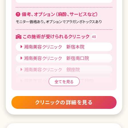
SBC御茶ノ水こどもレーザークリニック
備考、オプション（麻酔、サービスなど）
湘南美容クリニック 自由が丘院
モニター価格あり。オプションでアラガンボトックスあり
湘南美容クリニック 赤羽院
この施術が受けられるクリニック
湘南美容クリニック 吉祥寺院
48
湘南美容クリニック 新宿本院
湘南美容クリニック 八王子院
湘南美容クリニック 新宿南口院
湘南美容皮フ科 新宿東口院
湘南美容クリニック 銀座院
湘南美容皮フ科 五反田院
湘南美容クリニック 銀座一丁目院
全てを見る
湘南皮膚科クリニック 町田院
湘南美容クリニック 新橋銀座口院
湘南美容皮フ科 札幌大通院
クリニックの詳細を見る
湘南美容皮フ科 渋谷公園通り院
湘南美容クリニック 仙台院
湘南美容クリニック 池袋東口院
湘南美容皮フ科 仙台院
湘南美容クリニック 池袋西口院