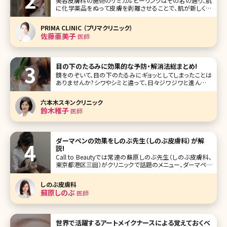
美容皮膚科の施術のケミカルピーリングはその名の通り、肌
に化学薬品をぬって皮膚を剥離させることで、肌が新しく生
まれ変わる機能を促進させ、トラブルを改善する方法です。最
近は家庭でできるケミカルピーリングのキットも販売されて
PRIMA CLINIC （プリマクリニック）
いますが、そもそもケミカルピーリングとはどんな薬剤を使
佐藤亜美子
医師
用しているのでしょうか?ど
目の下のたるみに効果的な予防・解消法総まとめ!
鏡をのぞいて、目の下のたるみにギョッとしてしまったことは
ありませんか?シワやシミと違って、日々ジワジワと進んでい
くたるみは、ある日、突然気になりだすもの。また、他のエイ
ジングサインと違ってコスメで改善しにくいのが特徴です。と
六本木スキンクリニック
はいえ、目の下がたるみだすと一気に見た目年齢がアップし
鈴木稚子
医師
てしまうので、1日も
ダーマペンの効果をしのぶ先生（しのぶ皮膚科）が解
説!
Call to Beautyでは常連の蘇原しのぶ先生（しのぶ皮膚科、
東京都港区三田）がクリニックで話題のメニュー、ダーマペン
について詳しく解説してくれました。 気になるニキビ跡、治療
が難しかったクレーターに救世主現る!またニキビ跡以外に
しのぶ皮膚科
も意外な箇所に効果が期待できる!?米国ではFDAに認可さ
蘇原しのぶ
医師
れ
世界で活躍するアートメイクナースによる覚えておくべ