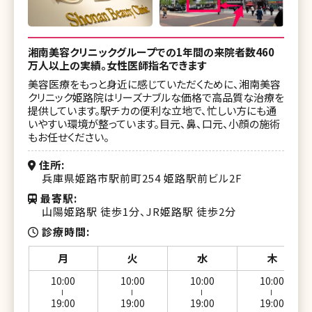
湘南美容クリニックグループでの1年間の来院者数460
万人以上の実績。女性医師指名できます
美容医療をもっと身近に感じていただくために、湘南美容
クリニック姫路院はリーズナブルな価格で高品質な治療を
提供しています。駅チカの便利な立地で、忙しい方にも通
いやすい環境が整っています。目元、鼻、口元、小顔の施術
もお任せください。
住所
兵庫県姫路市駅前町254 姫路駅前ビル2F
最寄駅
山陽姫路駅 徒歩1分、JR姫路駅 徒歩2分
診療時間
月
火
水
木
10:00
10:00
10:00
10:00
ー
ー
ー
ー
19:00
19:00
19:00
19:00