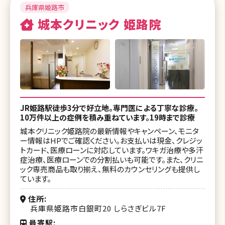
湘南美容皮フ科 千葉院
兵庫県姫路市
SBC御茶ノ水こどもレーザークリニック
湘南美容クリニック 柏院
城本クリニック 姫路院
湘南美容クリニック 自由が丘院
湘南美容クリニック 津田沼院
湘南美容クリニック 赤羽院
湘南美容クリニック 横浜東口院
湘南美容クリニック 吉祥寺院
湘南美容クリニック 横浜青葉台院
湘南美容クリニック 八王子院
湘南美容クリニック 川崎院
JR姫路駅徒歩3分で好立地。専門医による丁寧な診療。
10万件以上の症例を積み重ねています。19時まで診療
湘南美容皮フ科 新宿東口院
湘南美容皮フ科 平塚院
城本クリニック姫路院の最新情報やキャンペーン、モニタ
湘南美容皮フ科 五反田院
ー情報はHPでご確認ください。お支払いは現金、クレジッ
湘南美容クリニック 富山院
トカード、医療ローンに対応しています。ワキガ治療や多汗
湘南皮膚科クリニック 町田院
症治療、医療ローンでの分割払いも可能です。また、クリニ
湘南美容クリニック 岐阜院
ック専売商品も取り揃え、無料のカウンセリングも提供し
湘南美容クリニック 旭川院
ています。
湘南美容クリニック 静岡南口院
湘南美容クリニック 仙台院
住所
湘南美容クリニック 名古屋駅本院
兵庫県姫路市白銀町20 しらさぎビル7F
湘南美容皮フ科 仙台院
湘南美容クリニック 名古屋院
最寄駅