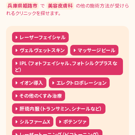
湘南美容クリニック 福岡院
兵庫県姫路市
で
美容皮膚科
の他の施術方法が受けら
れるクリニックを探せます。
湘南美容皮フ科 福岡天神院
湘南美容クリニック 熊本院
レーザーフェイシャル
湘南美容クリニック 大分院
ヴェルヴェットスキン
マッサージピール
湘南美容クリニック 宮崎院
IPL（フォトフェイシャル、フォトシルクプラスな
湘南美容皮フ科 鹿児島院
ど）
湘南美容クリニック 那覇院
イオン導入
エレクトロポレーション
その他のくすみ治療
肝斑内服（トランサミン、シナールなど）
シルファームX
ポテンツァ
レーザートーニング（ピコトーニング）