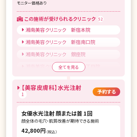
モニター価格あり
この施術が受けられるクリニック
52
湘南美容クリニック 新宿本院
湘南美容クリニック 新宿南口院
湘南美容クリニック 銀座院
湘南美容クリニック 銀座一丁目院
全てを見る
湘南美容クリニック 新橋銀座口院
【美容皮膚科】水光注射
湘南美容皮フ科 渋谷公園通り院
予約する
1
湘南美容クリニック 表参道Oculus院
女優水光注射 顔または首 1回
湘南美容クリニック 池袋東口院
顔全体の毛穴・肌質改善が期待できる施術
湘南美容クリニック 池袋西口院
42,800円
（税込）