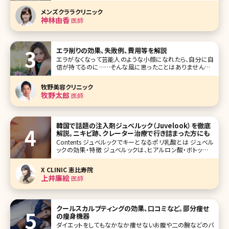
テーマはずばりナチュラル美容医療。先生のこれまでの美容
メンズクララクリニック
皮膚科医としての経験から、すべての理想を具現化したの
神林由香
医師
が、「メンズクララク
エラ削りの効果、失敗例、費用等を解説
エラがなくなって芸能人のような小顔になれたら、自分に自
信が持てるのに……そんな風に思ったことはありませんか?
エラが張っているとそれだけで顔が大きく見え、全体的にゴ
ツゴツとした印象を与えてしまいます。でも、できればエラを
牧野美容クリニック
削りたいけれど、骨に手を加える勇気が出ないという方も多
牧野太郎
医師
いでしょう。今回はそんな方
韓国で話題の注入剤ジュべルック（Juvelook）を徹底
解説。ニキビ跡、クレーター治療で行き詰まった方にも
Contents ジュべルックでキーとなるポリ乳酸とは ジュべル
ックの効果・特徴 ジュべルックは、ヒアルロン酸・ボトックス
となにが違う? 手打ちだけではないジュべルックの注入方法
ジュべルックの施術中の痛みやダウンタイム おわりに 韓国
X CLINIC 恵比寿院
は“美容大国”というのがみなさんの
上井廉絵
医師
クールスカルプティングの効果、口コミなど。部分痩せ
の痩身機器
ダイエットをしてもなかなか痩せないお腹や二の腕などのパ