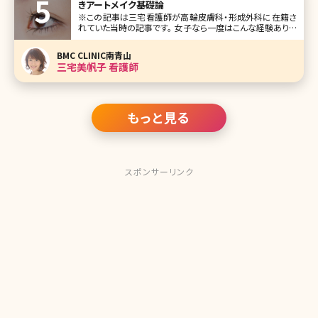
きアートメイク基礎論
※この記事は三宅看護師が高輪皮膚科・形成外科に在籍さ
れていた当時の記事です。 女子なら一度はこんな経験ありま
せんか? 眉の形が決まらない、左右の形が揃わない。直して
いるうちにドンドン濃くなり、やがて学校や会社に遅れそうに
BMC CLINIC南青山
なる。休日の急な来客。ノーメイクでコンビニへ、そんな時に
三宅美帆子 看護師
限って人に会う。
もっと見る
スポンサーリンク