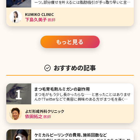
ーツ。部分痩せを叶えるには脂肪吸引が手っ取り早いと言わ
れていますが、傷ができる、痛みが強いといったイメージがあ
り怖くて受けられないという方も多いのではないでしょう
KUMIKO CLINIC
か。“切らない脂肪吸引”にはいくつかの方法がありますが、
下島久美子
医師
中でも「寝ているだけで痩せら
もっと見る
おすすめの記事
まつ毛育毛剤ルミガンの副作用
まつ毛がもう少し長かったらな……と思ったことはありませ
んか?Twitterなどで美容に興味のある方がまつ毛を長くした
いというツイートを見かけることも多いですが、そこでおすす
めされているのがまつ毛育毛に効果があると言われている
よだ形成外科クリニック
ルミガン。2014年にはついに日本でも「グラッシュビスタ」の
依田拓之
医師
名で、まつ毛貧
ケミカルピーリングの費用、施術回数など