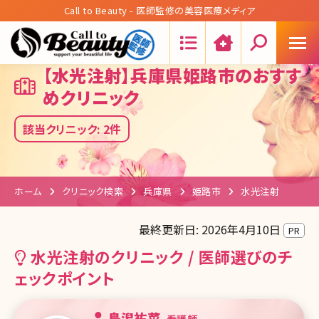
Call to Beauty - 医師監修の美容医療メディア
Search:
【水光注射】兵庫県姫路市のおすす
めクリニック
該当クリニック: 2件
ホーム
クリニック検索
兵庫県
姫路市
水光注射
最終更新日: 2026年4月10日
PR
水光注射のクリニック / 医師選びのチ
ェックポイント
鳥潟祐菜