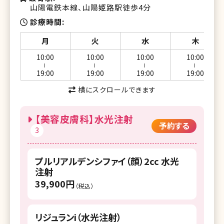
山陽電鉄本線、山陽姫路駅徒歩4分
湘南美容クリニック 柏院
湘南美容クリニック 名古屋栄院
診療時間
湘南美容クリニック 津田沼院
湘南美容皮フ科 栄矢場町院
月
火
水
木
湘南美容クリニック 横浜東口院
湘南美容クリニック 京都駅ビル院
10:00
10:00
10:00
10:00
ー
ー
ー
ー
湘南美容クリニック 甲府院
19:00
19:00
19:00
19:00
湘南美容皮フ科 京都河原町院
横にスクロールできます
湘南美容クリニック 川崎院
湘南美容皮フ科 梅田茶屋町院
湘南美容クリニック 岐阜院
湘南美容クリニック 大阪心斎橋院
【美容皮膚科】水光注射
予約する
3
湘南美容クリニック 静岡南口院
湘南美容クリニック 大阪なんば院
湘南美容クリニック 名古屋駅本院
湘南美容クリニック 江坂院
プルリアルデンシファイ（顔）2cc 水光
注射
湘南美容クリニック 名古屋栄院
湘南美容皮フ科 枚方院
39,900円
（税込）
湘南美容クリニック 名古屋院
湘南美容クリニック 明石院
湘南美容皮フ科 千葉院
リジュランi（水光注射）
湘南美容クリニック 岡山院