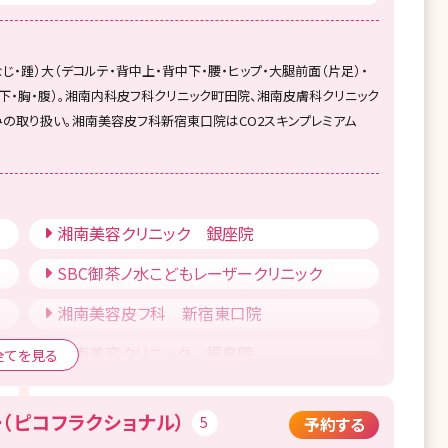
じ・踵）大（デコルテ・背中上・背中下・腰・ヒップ・大腿前面（片足）・
肘下・胸・腹）。湘南内科皮フ科クリニック町田院、湘南皮膚科クリニック
みの取り扱い。湘南美容皮フ科新宿東口院はCO2スキンプレミアム
湘南美容クリニック 銀座院
SBC御茶ノ水こどもレーザークリニック
湘南美容皮フ科 新宿東口院
湘南美容クリニック 福島院
全てを見る
湘南美容クリニック 大宮東口院
（ピコフラクショナル）
5
予約する
湘南美容クリニック 藤沢院