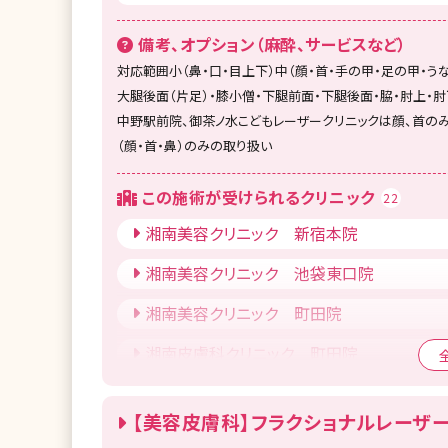
備考、オプション（麻酔、サービスなど）
対応範囲小（鼻・口・目上下）中（顔・首・手の甲・足の甲・うな
大腿後面（片足）・膝小僧・下腿前面・下腿後面・脇・肘上・
中野駅前院、御茶ノ水こどもレーザークリニックは顔、首の
（顔・首・鼻）のみの取り扱い
この施術が受けられるクリニック
22
湘南美容クリニック 新宿本院
湘南美容クリニック 池袋東口院
湘南美容クリニック 町田院
湘南皮膚科クリニック 町田院
湘南美容クリニック 高崎院
【美容皮膚科】フラクショナルレーザー
湘南美容クリニック 柏院