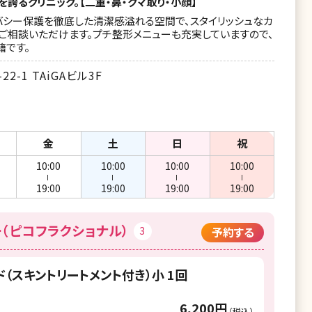
を誇るクリニック。【二重・鼻・クマ取り・小顔】
バシー保護を徹底した清潔感溢れる空間で、スタイリッシュなカ
ご相談いただけます。プチ整形メニューも充実していますので、
籍です。
-1 TAiGAビル3F
金
土
日
祝
10:00
10:00
10:00
10:00
ー
ー
ー
ー
19:00
19:00
19:00
19:00
（ピコフラクショナル）
3
予約する
（スキントリートメント付き）小 1回
6,200円
（税込）