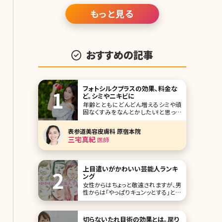
いる方も
もっと見る
おすすめの記事
フォトシルクプラスの効果、料金な
ど。シミやニキビに
年齢とともにどんどん増えるシミや頑
固なくすみをなんとかしたい!と思った
とき、皆さんならどうしますか?市販の
美白化粧品は効かないし、だからとい
表参道美容皮膚科 原宿本院
ってレーザーで治療をするのは怖いし、
三宅真紀
医師
ダウンタイムがある施術はムリ……。こ
うした方も多いのではないでしょうか。
そこでおすすめしたいのがフォトシルク
プラスです。効
上目遣いがかわいい芸能人ランキ
ング
女性からはちょっと敬遠されますが、男
性からは「やっぱりキュンッとする」と言
われているのが“上目遣い”です。です
が、可愛い人がやると女性もドキッとす
るのは否定できませんよね。 不思議な
切らないたれ目術の効果とは。戻り
魅力を持つ“上目遣い”が、特にかわい