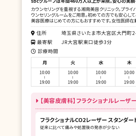
sbcグループは年間460万人以上が来院。安心の実績
カウンセリングを重視する湘南美容クリニック。プライ
ウンセリングルームをご用意。初めての方でも安心して
美容医療はじめての方にもおすすめです。女性医師在
住所
埼玉県さいたま市大宮区大門町2-22
最寄駅
JR大宮駅東口徒歩3分
診療時間
月
火
水
木
10:00
10:00
10:00
10:00
ー
ー
ー
ー
19:00
19:00
19:00
19:00
【美容皮膚科】フラクショナルレーザー
フラクショナルCO2レーザー スタンダード
従来に比べて痛みや処置後の発赤が少ない