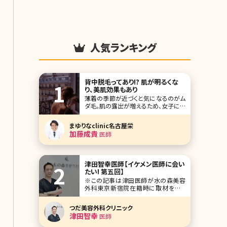
人気ランキング
背中脱毛ってあり!? 肌が明るくな
り、美肌効果もあり
薄着の季節が近づくと気になるのがム
ダ毛。肌の露出が増えるため、女子にと
ってあらゆる箇所のムダ毛の処理は必
須ですよね。ですが、脇や腕、脚の処理
まゆりなclinic名古屋栄
をして満足している方が意外と多
加藤成貴
医師
い……。どうせなら背中まで綺麗にして
みてはいかがでしょう。 「自分は背中が
開いた服は着ないから関係ない」と思
う方もいるかもしれま
津田智幸医師【イケメン医師に会い
たい! 第五回】
※この記事は津田医師が水の森美容
外科東京新宿院在籍時に取材をした
記事です。 人気企画「イケメン医師に会
いたい!」第五回は全国に4院を展開す
つだ美容外科クリニック
る水の森美容外科東京新宿院の津田
津田智幸
医師
智幸(つだ ともゆき)院長です。 笑顔が
優しい津田院長。医師として憧れてい