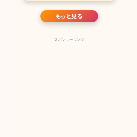
ています。 医療痩身とアンチエイジン
グ治療の二本柱のこと、なぜ大手美容
外科の
もっと見る
スポンサーリンク