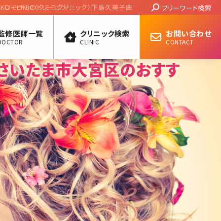
Search:
IC（クミコクリニック）下島久美子医師【美人女医イ
フリーワード検索
監修医師一覧
クリニック検索
お問い合わせ
DOCTOR
CLINIC
CONTACT
県さいたま市大宮区のおすす