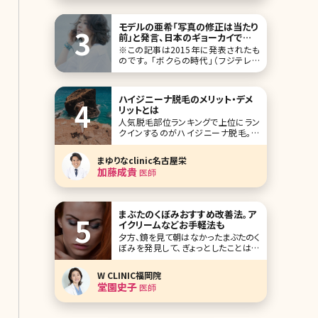
るお父様のことや患者様への思いを語
ってもらいました。
モデルの亜希「写真の修正は当たり
前」と発言、日本のギョーカイで歳
を取ることの難しさを考える／北条
※この記事は2015年に発表されたも
かや
のです。 「ボクらの時代」（フジテレビ
系）という番組が好きで、たまに見てい
る。異なるジャンルで活躍する有名人3
名が集まって、カフェなどでトークする
ハイジニーナ脱毛のメリット・デメ
番組だ。10月11日は、モデルの清原亜
リットとは
希（現亜希、47）が、モ
人気脱毛部位ランキングで上位にラン
クインするのがハイジニーナ脱毛。今
では「やっておくのが常識」という声も
多く、ハイジニーナ脱毛に興味を持つ
まゆりなclinic名古屋栄
人が増えているといいます。 ここでは、
加藤成貴
医師
ハイジニーナ脱毛についてよく知らな
いという人のために、ハイジニーナ脱
毛の基本情報のほか、やっておくことの
メリット、どこで受
まぶたのくぼみおすすめ改善法。ア
イクリームなどお手軽法も
夕方、鏡を見て朝はなかったまぶたのく
ぼみを発見して、ぎょっとしたことはあ
りませんか？たるみと同様、徐々に進行
していくまぶたのくぼみはシミやしわ、
W CLINIC福岡院
たるみよりも気がつきにくいエイジング
堂園史子
医師
サイン。女性の見た目年齢をあげて疲
れた印象を与えてしまいます。「この、疲
れたまぶたをなんとかしたい!」と思って