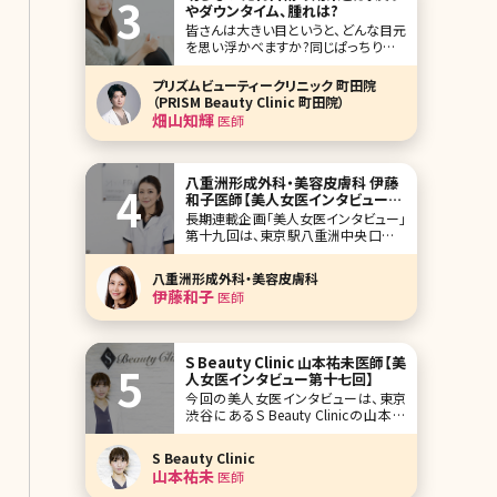
やダウンタイム、腫れは?
いと感じてしまう女性芸能人をランキ
皆さんは大きい目というと、どんな目元
ング形式でご紹介していきます。 第1位
を思い浮かべますか?同じぱっちりとし
た目でも切れ長の目元より、優しい印
象を与えるたれ目のほうが男性ウケが
プリズムビューティークリニック 町田院
いいという意見もあります。確かに、男
（PRISM Beauty Clinic 町田院）
性に人気のある女優やタレントさんで
畑山知輝
医師
も優しそうなたれ
八重洲形成外科・美容皮膚科 伊藤
和子医師【美人女医インタビュー第
十九回】
長期連載企画「美人女医インタビュー」
第十九回は、東京駅八重洲中央口から
徒歩2分、八重洲形成外科・美容皮膚科
の伊藤和子先生です。もともと形成外
八重洲形成外科・美容皮膚科
科で乳房の再建などに携わり、その後
伊藤和子
医師
美容領域へ。インタビューは苦手とお
っしゃってましたが、常に笑みを絶やさ
ず、丁寧に伝えようという姿勢が印象的
でした。女性特有の症
S Beauty Clinic 山本祐未医師【美
人女医インタビュー第十七回】
今回の美人女医インタビューは、東京
渋谷にあるS Beauty Clinicの山本祐
未院長です。渋谷といっても、最近話題
の“奥渋”の近くにあり、高級住宅街の
S Beauty Clinic
主婦の方から、アパレルの店員さんま
山本祐未
医師
でさまざまな患者さんから頼りにされ