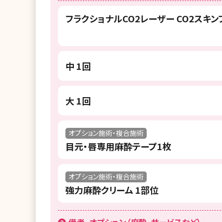
湘南美容クリニック 辻堂アカデミア
フラクショナルCO2レーザー CO2スキン
湘南美容クリニック 名古屋駅本院
湘南美容クリニック 大阪心斎橋院
中 1回
湘南美容クリニック 神戸三宮院
湘南美容クリニック 広島院
大 1回
オプション施術・複合施術
目元・唇専用麻酔テープ1枚
オプション施術・複合施術
強力麻酔クリーム 1部位