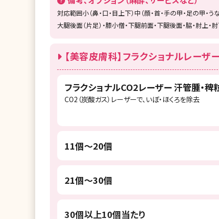
備考、オプション（麻酔、サービスなど）
対応範囲小（鼻・口・目上下）中（顔・首・手の甲・足の甲・うな
大腿後面（片足）・膝小僧・下腿前面・下腿後面・脇・肘上・肘
【美容皮膚科】フラクショナルレーザー
フラクショナルCO2レーザー 汗管腫・稗
CO2（炭酸ガス）レーザーで、いぼ・ほくろを除去
11個～20個
21個～30個
30個以上10個当たり