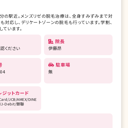
1分の駅近。メンズリゼの脱毛治療は、全身すみずみまで対
も対応し、デリケートゾーンの脱毛も行っています。学割、
しています。
院長
確認ください
伊藤昂
号
駐車場
404
無
レジットカード
Card/JCB/AMEX/DINE
r/J-Debit/銀聯