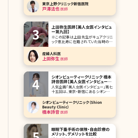
いどんな副作用があり、どんなことに
東京上野クリニック新宿医院
気を付ける必要があるのでしょうか?詳
戸澤法也
医師
しくご紹介していきます。 プロペシアっ
てこんな薬 プロペシアはAGA（男性型
脱毛症）の治療薬（錠剤）で、プロペ
上田弥生医師【美人女医インタビュ
ー第九回】
※この記事は上田先生がキュアクリニ
ック恵比寿に在籍されていた当時の記
事です。 毎度恒例の美人女医インタビ
ュー第九回は、過去続いた美容皮膚科
産婦人科医
部門から離れ、初めての婦人科医です。
上田弥生
医師
東京・渋谷区恵比寿の恵比寿ガーデン
プレイス近くにある隠れ家的で通いや
すさをイメージさせるキュアクリニック
恵比寿の上田弥生院長
シオンビューティークリニック 橋本
詩音医師【美人女医インタビュー第
七十五回】
人気企画「美人女医インタビュー」第七
十五回は、東京・新宿にあるシオンビュ
ーティークリニック（Shion Beauty
Clinic）で院長を務める橋本詩音（はし
シオンビューティークリニック（Shion
もとしおん）先生です。 新宿駅東口目の
Beauty Clinic）
前、徒歩1分の最高のロケーション。こ
橋本詩音
医師
だわっている内装は、多くの鏡を配置
し、ヴェルサイユ宮殿のひ
眼瞼下垂手術の保険・自由診療の
メリット、デメリットを比較