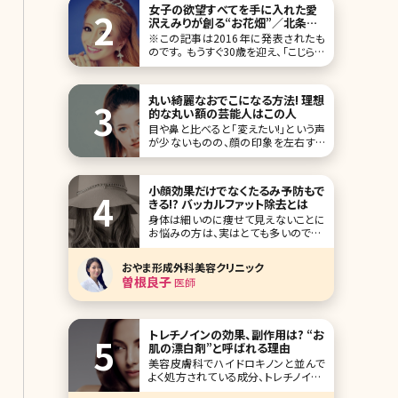
肌荒れに悩
女子の欲望すべてを手に入れた愛
沢えみりが創る“お花畑”／北条か
や
※この記事は2016年に発表されたも
のです。 もうすぐ30歳を迎え、「こじらせ
女子」という流行語を冠した書籍まで
出してしまった私だが、本当は「こじら
せ」なんて言葉から程遠い存在になり
丸い綺麗なおでこになる方法! 理想
たかった。思春期からずっと、ギャルに
的な丸い額の芸能人はこの人
憧れ、キャバ嬢に憧れ、キラキラした女
目や鼻と比べると「変えたい!」という声
が少ないものの、顔の印象を左右する
パーツがおでこです。皆さんは自分の
おでこに満足していますか?美容大国・
韓国ではおでこの美しさが重要視され
小顔効果だけでなくたるみ予防もで
ていて、芸能人でもおでこの整形をして
きる!? バッカルファット除去とは
いる人が少なく
身体は細いのに痩せて見えないことに
お悩みの方は、実はとても多いのです。
逆に身体が少し太っても顔が小さく、フ
ェイスラインがすっきり細ければあまり
おやま形成外科美容クリニック
太って見えないという方もいます。 筆者
曽根良子
医師
は、患者さんからも顔が丸くて悩んでい
るとよく相談されることがあります。そ
のような時にお勧めできる施術はたく
さんあり
トレチノインの効果、副作用は? “お
肌の漂白剤”と呼ばれる理由
美容皮膚科でハイドロキノンと並んで
よく処方されている成分、トレチノイン。
この2つの成分はシミや肝斑、ニキビ跡