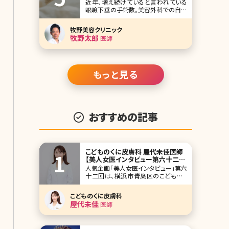
近年、増え続けていると言われている
眼瞼下垂の手術数。美容外科での自由
診療だけではなく、形成外科や眼科、あ
るいは一部の美容外科でも保険診療で
牧野美容クリニック
手術を受けることができるようになっ
牧野太郎
医師
ています。ここでは「自分の症状は保険
診療に該当する?」「眼瞼下垂手術って
保険診療と自由診療どう違うの?」とい
う疑問に、費用面など
もっと見る
おすすめの記事
こどものくに皮膚科 屋代未佳医師
【美人女医インタビュー第六十二
回】
人気企画「美人女医インタビュー」第六
十二回は、横浜市青葉区のこどものく
に皮膚科の屋代未佳（やしろみか）先
生です。 2000年開院の「こどものくに
こどものくに皮膚科
皮膚科」は、地域に密着した診療で長
屋代未佳
医師
年多くの患者さんに愛されてきました。
皮膚科専門医で、美肌が印象的な屋代
先生は、幼少期にアトピー性皮膚炎や