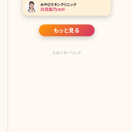
などの治療で処方されることが多い組
みやびスキンクリニック
み合わせです。ハイドロキノンは「肌の
川北梨乃
医師
漂白剤」とも呼ばれるほど美白効果が
高い成分として有名ですが、トレチノイ
ンがどのようなはたらきをするか詳しく
ご存知でしょうか
もっと見る
スポンサーリンク