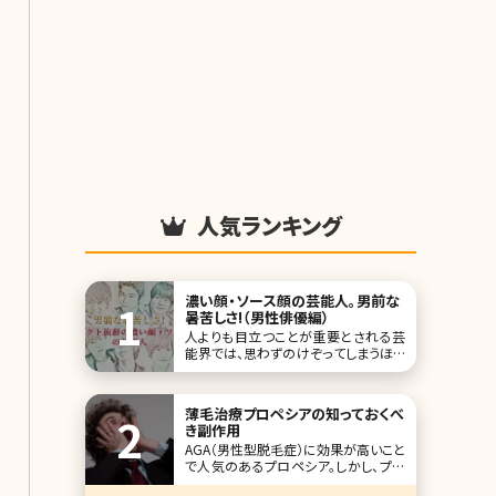
人気ランキング
濃い顔・ソース顔の芸能人。男前な
暑苦しさ!（男性俳優編）
人よりも目立つことが重要とされる芸
能界では、思わずのけぞってしまうほど
の濃い顔の有名人が多いですよね。イ
ケメンだから、許されるんですが。 日本
人離れした彫りの深い顔立ち、ソース
薄毛治療プロペシアの知っておくべ
顔と言われる、濃い顔の男性芸能人
き副作用
を、ずらっとご紹介していきましょう。 第
AGA（男性型脱毛症）に効果が高いこと
1位北村一輝 この
で人気のあるプロペシア。しかし、プロ
ペシアにも副作用がありました。いった