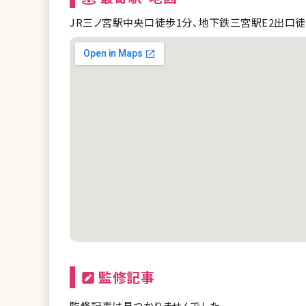
メンズリゼ 静岡
JR三ノ宮駅中央口徒歩1分、地下鉄三宮駅E2出口徒
メンズリゼ 名古屋駅前
メンズリゼ 大阪梅田
メンズリゼ 神戸三宮
メンズリゼ 福岡天神
監修記事
監修記事は見つかりませんでした。