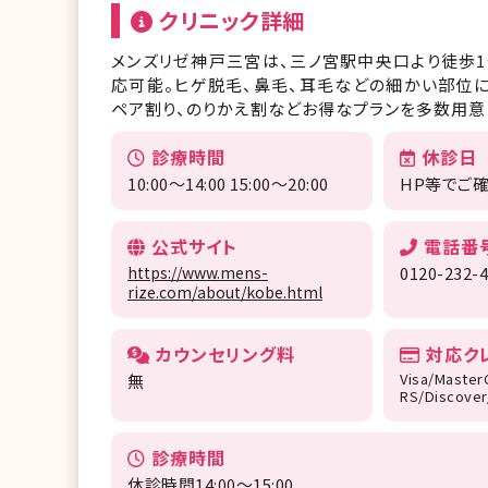
クリニック詳細
メンズリゼ神戸三宮は、三ノ宮駅中央口より徒歩
応可能。ヒゲ脱毛、鼻毛、耳毛などの細かい部位に
ペア割り、のりかえ割などお得なプランを多数用意
診療時間
休診日
10:00～14:00 15:00〜20:00
HP等でご
公式サイト
電話番
https://www.mens-
0120-232-
rize.com/about/kobe.html
カウンセリング料
対応ク
Visa/Master
無
RS/Discove
診療時間
休診時間14:00～15:00