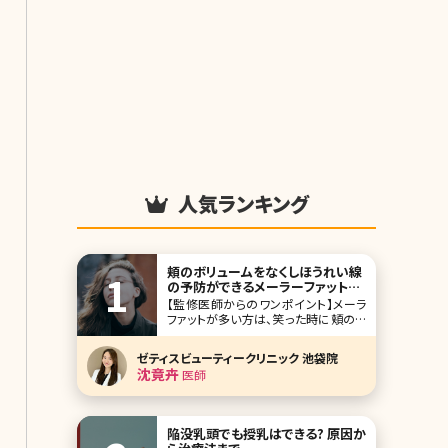
人気ランキング
頬のボリュームをなくしほうれい線
の予防ができるメーラーファット除
去について
【監修医師からのワンポイント】メーラ
ファットが多い方は、笑った時に頬のふ
くらみが目立ち、顔が大きく見えてしま
うことがあります。メーラーファットはダ
ゼティスビューティークリニック 池袋院
イエットでも落としにくい脂肪です。 メ
沈竟卉
医師
ーラーファット除去は無理なダイエット
をせずに、すっきりとしたお顔立ちにな
ることができますが、脂肪を取りすぎる
と逆に
陥没乳頭でも授乳はできる? 原因か