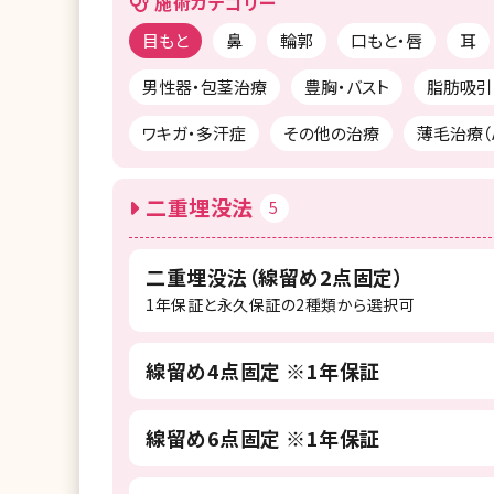
施術カテゴリー
目もと
鼻
輪郭
口もと・唇
耳
男性器・包茎治療
豊胸・バスト
脂肪吸引
ワキガ・多汗症
その他の治療
薄毛治療（A
二重埋没法
5
二重埋没法（線留め2点固定）
1年保証と永久保証の2種類から選択可
線留め4点固定 ※1年保証
線留め6点固定 ※1年保証