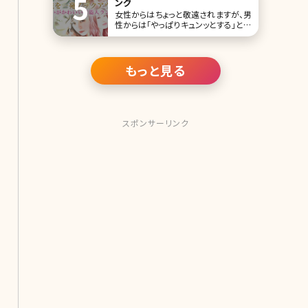
ング
女性からはちょっと敬遠されますが、男
性からは「やっぱりキュンッとする」と言
われているのが“上目遣い”です。です
が、可愛い人がやると女性もドキッとす
るのは否定できませんよね。 不思議な
魅力を持つ“上目遣い”が、特にかわい
もっと見る
いと感じてしまう女性芸能人をランキ
ング形式でご紹介していきます。 第1位
スポンサーリンク