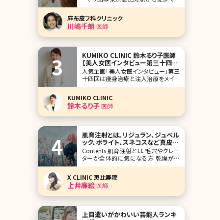
ぐの麻布皮フ科クリニックの川嶋千朗
院長です。開業されて15年になり、土地
麻布皮フ科クリニック
柄外国人の患者さんも多いのだとか。
川嶋千朗
医師
皮膚科、美容皮膚科のエキスパートと
して、クリニックのこと、美容医療への
思いなどたくさん語ってくれました。 レ
ーザー治療に
KUMIKO CLINIC 鈴木るり子医師
【美人女医インタビュー第三十四
回】
人気企画「美人女医インタビュー」第三
十四回は痩身治療と注入治療をメイン
に、2019年に5周年を迎えた東京・日比
谷のKUMIKO CLINICの鈴木るり子（す
KUMIKO CLINIC
ずきるりこ）先生です。 優しい口調と柔
鈴木るり子
医師
らかな雰囲気が印象的で、内科医10年
の経験から、美容へ移り、痩身治療につ
いては内科医の経験があるか
肌育注射とは。リジュラン、ジュベル
ック、ボライト、スネコスなど真皮層
を育ててハリツヤのある肌へ導く!
Contents 肌育注射とは 毛穴やクレー
肌のお悩みごとに解説
ターが全体的に気になる方 乾燥が気
になり肌のハリやツヤ弾力が欲しい方
頻繁にケアできないので持続重視の方
X CLINIC 恵比寿院
目元のケアだけピンポイントで行いた
上井廉絵
医師
い方 まとめ 赤ちゃんのようなもちもち
っとした弾力のある柔らかい肌になり
たい!一度で
上目遣いがかわいい芸能人ランキ