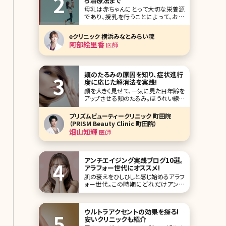
ら治療法まで
母乳は赤ちゃんにとって大切な栄養源
であり、授乳を行うことによって、お母
さんと赤ちゃんの結びつきがより深くな
るといわれています。ところが、その大
eクリニック 横浜みなとみらい院
切な授乳シーンで乳頭が奥にひっこん
阿部絵里香
医師
でしまう陥没乳頭という状態に悩まさ
れることがあります。陥没乳頭とはどの
ような状態か説明させて頂くとともに、
治療法など医師
頬のたるみの原因を知り、症状進行
度に応じた解消法を実践!
顔を大きく見せて、一気に見た目年齢を
アップさせる頬のたるみ。ほうれい線や
ブルドッグラインもしくはマリオネットラ
インの原因にもなり、頬がたるんでいる
プリズムビューティークリニック 町田院
だけで、10歳以上老けて見られてしま
（PRISM Beauty Clinic 町田院）
うこともあります。加齢による肌の衰え
畑山知輝
医師
が大きな原因ですが、実はそれ以外に
も頬のたるみが起こる理由があります。
ここでは頬が
アンチエイジング実践ブログ10選。
アラフォー世代にオススメ!
肌の衰えをひしひしと感じ始めるアラフ
ォー世代。この時期にどれだけアンチ
エイジング対策を行うかで、2年後、3年
後に大きな開きが出てきますから、ぜひ
しっかりと対策を取っておきたいもの。
ウルトラアクセントの効果を探る!
ここでは、美の追求に余念がないアラフ
安いクリニックも紹介
ォー世代の皆さんが実践しているアン