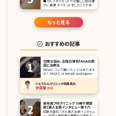
■セルフダイエットでは難しい部分痩
チエイジング対策をご紹介しているブ
せに最適 ダイエットをしたことがある
ログを10選
方のなかには「体重は落ちたけれど、
ウエストがあまり細くならない」「上半
身ばかりが痩せて下半身はほとんど痩
せない」といった経験のある方がいる
もっと見る
のではないでしょうか。全体的に太って
いなく
おすすめの記事
切実な悩み、女性の薄毛FAGAの原
因と治療法
FAGAについて聞いたことはあります
か? FAGAとはfemale androgenetic
alopeciaの頭文字をとったもので女性
の薄毛の総称です。また最近では同様
いとうらんクリニック四条烏丸
の意味でFPHL（female pattern hair
伊藤蘭
医師
loss）と呼ばれることもあります。 美容
クリニックで働いていると薄
麻布皮フ科クリニック 川嶋千朗医
師【美人女医インタビュー第十六
回】
回数を重ねてきた美人女医インタビュ
ー、今回は東京恵比寿駅から徒歩です