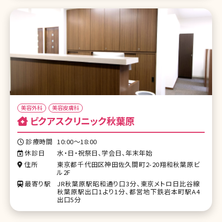
美容外科
美容皮膚科
ビクアスクリニック秋葉原
診療時間
10:00～18:00
休診日
水・日・祝祭日、学会日、年末年始
住所
東京都千代田区神田佐久間町2-20翔和秋葉原ビ
ル2F
最寄り駅
JR秋葉原駅昭和通り口3分、東京メトロ日比谷線
秋葉原駅出口1より1分、都営地下鉄岩本町駅A4
出口5分