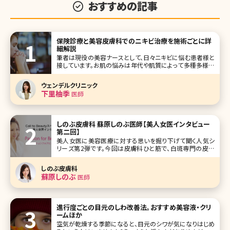
おすすめの記事
保険診療と美容皮膚科でのニキビ治療を施術ごとに詳
細解説
筆者は現役の美容ナースとして、日々ニキビに悩む患者様と
接しています。お肌の悩みは年代や肌質によって多種多様に
存在しており、そのお肌悩みで精神的に辛くなったり落ち込
んだりする方も少なくありません。 その中でも、「ニキビ（尋常
ウェンデルクリニック
性ざ瘡）」は思春期の方から30〜50代まで日本人の90%以
下里柚季
医師
上が経験し、男
しのぶ皮膚科 蘇原しのぶ医師【美人女医インタビュー
第二回】
美人女医に美容医療に対する思いを掘り下げて聞く人気シ
リーズ第2弾です。今回は皮膚科ひと筋で、白斑専門の皮膚
科の副院長を経て、東京港区三田（東京メトロ南北線、都営
三田線白金高輪駅）で皮膚科・美容皮膚科を開業されたしの
しのぶ皮膚科
ぶ皮膚科院長の皮膚科医、蘇原しのぶ先生です。 女性の「美」
蘇原しのぶ
医師
に貢献したいという熱い気持
進行度ごとの目元のしわ改善法。おすすめ美容液・クリ
ームほか
空気が乾燥する季節になると、目元のシワが気になりはじめ