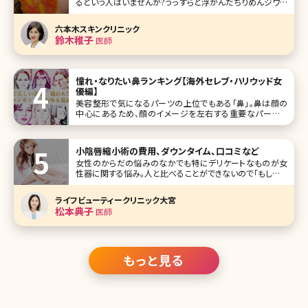
るという人はいませんか?うっすらと浮かんだちりめんジワや
深くくっきりと刻まれたしわが気になって、思い切り笑うこと
ができないという方もいるかもしれませんね。でも、目元のし
六本木スキンクリニック
わは初期段階でケアを始めれば、深いしわになるのを防ぐこ
鈴木稚子
医師
とも不可能ではありませ
憧れ・なりたい鼻ランキング【海外セレブ・ハリウッド女
優編】
美容整形で気になるパーツの上位でもある「鼻」。鼻は顔の
中心にあるため、顔のイメージを左右する重要なパーツで
す。今回はそんな鼻に注目し、美しい鼻を持つ海外のセレブ
な女優さんをランキングにしました。 1位グレース・ケリー
View this post on Instagra
小陰唇縮小術の費用、ダウンタイム、口コミなど
女性のからだの悩みのなかでも特にデリケートなものが女
性器に関する悩み。人と比べることができないので「もしかし
たらみんなと違うのかな?」という不安を抱えている人が意外
に多いのです。なかでも小陰唇（しょういんしん）の肥大や左
ライフビューティークリニック大宮
右差などは意外と多い悩み。ここでは気になるけれど、なか
松本典子
医師
なか人に聞けない「小陰唇縮
もっと見る