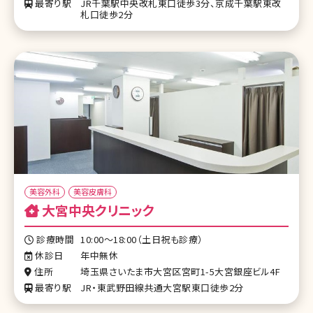
最寄り駅
JR千葉駅中央改札東口徒歩3分、京成千葉駅東改
札口徒歩2分
美容外科
美容皮膚科
大宮中央クリニック
診療時間
10:00〜18:00（土日祝も診療）
休診日
年中無休
住所
埼玉県さいたま市大宮区宮町1-5大宮銀座ビル4F
最寄り駅
JR・東武野田線共通大宮駅東口徒歩2分