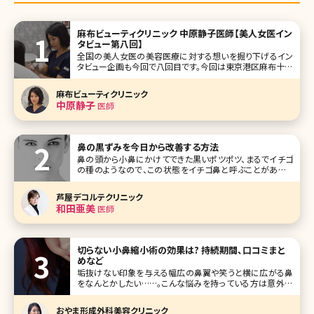
麻布ビューティクリニック 中原静子医師【美人女医イン
タビュー第八回】
全国の美人女医の美容医療に対する想いを掘り下げるイン
タビュー企画も今回で八回目です。今回は東京港区麻布十番
にある麻布ビューティクリニックの中原静子先生です。麻布
ビューティクリニックは女医の先生3名による、ボトックス、ヒ
麻布ビューティクリニック
アルロン酸等の「注入治療専門」クリニックです。中原先生ご
中原静子
医師
自身のことはもちろん、クリ
鼻の黒ずみを今日から改善する方法
鼻の頭から小鼻にかけてできた黒いポツポツ、まるでイチゴ
の種のようなので、この状態をイチゴ鼻と呼ぶことがありま
す。鼻の黒ずみの原因は皮脂の詰まりであると思われがちで
すが、実は鼻の毛穴を詰まらせている成分の約70％はタンパ
芦屋デコルテクリニック
ク質でできています。 つまり、皮脂を洗い流すための洗顔をい
和田亜美
医師
くら行ったとしても、そ
切らない小鼻縮小術の効果は? 持続期間、口コミまと
めなど
垢抜けない印象を与える幅広の鼻翼や笑うと横に広がる鼻
をなんとかしたい……。こんな悩みを持っている方は意外に
多いのではないでしょうか。鼻は眼や口元と違ってメイクで見
せ方を変えることがほとんどできないパーツ。それだけに本
おやま形成外科美容クリニック