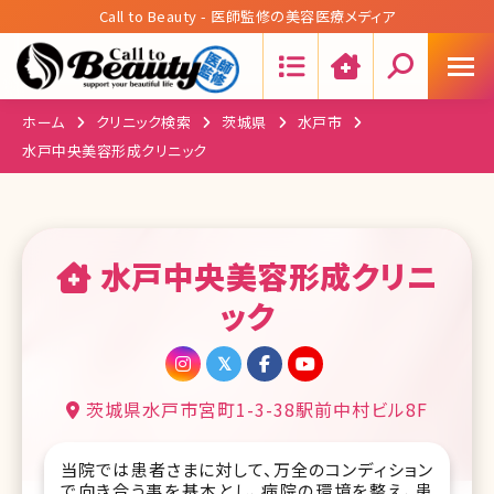
Call to Beauty - 医師監修の美容医療メディア
Search:
ホーム
クリニック検索
茨城県
水戸市
水戸中央美容形成クリニック
水戸中央美容形成クリニ
ック
茨城県水戸市宮町1-3-38駅前中村ビル8F
当院では患者さまに対して、万全のコンディション
で向き合う事を基本とし、病院の環境を整え、患