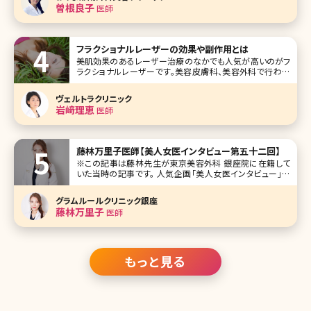
格的に鼻の印象を変えようと思ったら美容整形に頼るしか
曽根良子
医師
方法はありません。 とはいえ、
フラクショナルレーザーの効果や副作用とは
美肌効果のあるレーザー治療のなかでも人気が高いのがフ
ラクショナルレーザーです。美容皮膚科、美容外科で行われ
るレーザーの治療はいくつか種類がありますが、フラクショナ
ルレーザーにはどのような特徴があるのでしょうか。ここでは
ヴェルトラクリニック
フラクショナルレーザーの基本的な知識から最新の施術情
岩﨑理恵
医師
報まで詳しくお伝えしていきます
藤林万里子医師【美人女医インタビュー第五十二回】
※この記事は藤林先生が東京美容外科 銀座院に在籍して
いた当時の記事です。 人気企画「美人女医インタビュー」第
五十二回は東京美容外科銀座院院長、藤林万里子（ふじばや
し まりこ）先生です。 中学高校をアメリカで過ごし、一度は医
グラムルールクリニック銀座
師を諦め、一般企業へ就職。医師になりたい思いが再び強く
藤林万里子
医師
なり、大学を
もっと見る