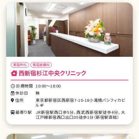
美容外科
美容皮膚科
西新宿杉江中央クリニック
診療時間
10:00～18:00
休診日
無
住所
東京都新宿区西新宿7-10-18小滝橋パシフィカビ
ル4F
最寄り駅
JR新宿駅西口歩5分、西武西新宿駅徒歩4分、大
江戸線新宿西口出口D5徒歩1分（新宿駅直結）