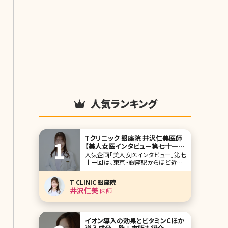
人気ランキング
Tクリニック 銀座院 井沢仁美医師
【美人女医インタビュー第七十一
回】
人気企画「美人女医インタビュー」第七
十一回は、東京・銀座駅からほど近いT
クリニック（T CLINIC）銀座院の井沢仁
美（いざわひとみ）先生です。相良卓哉
T CLINIC 銀座院
院長が開院したTクリニックは、顔整形
井沢仁美
医師
がメインのクリニック。二重整形や目の
下のクマ取り、小顔治療といった外科
施術から美容皮膚施術まで、お顔の美
容医療
イオン導入の効果とビタミンCほか