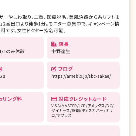
ザーやしわ取り、二重、医療脱毛、美肌治療から糸リフトま
」2番出口より徒歩1分。モニター募集中で、キャンペーン情
無料です。女性ドクター指名可能。
院長
/1のみ休診
中野達生
号
ブログ
630
https://ameblo.jp/sbc-sakae/
セリング料
対応クレジットカード
VISA/MASTER/JCB/アメックス/DC/
ダイナース/銀聯/ディスカバー/オリ
コ/アプラス