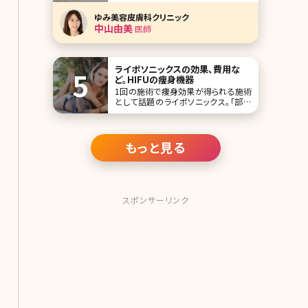
す。 美人女医に美容医療に対する思い
を掘り下げて聞く新シリーズです。美容
ゆみ美容皮膚科クリニック
整形、美肌、アンチエイジング、脱毛な
中山由美
医師
ど女性ならば興味がある分野の医療
面でのスペシャリスト、インタビューの
第一回は兵庫県芦屋市の芦屋ベンク
リニック勤務の美容皮膚
ライポソニックスの効果、費用な
ど。HIFUの痩身機器
1回の施術で痩身効果が得られる施術
として話題のライポソニックス。「部分
痩せしたいけど脂肪吸引は怖い」「切ら
ない脂肪吸引って結局効果がないので
は?」そんな希望や疑問をお持ちの方に
是非、トライしてほしい施術です。1回の
もっと見る
施術で2.5cmウエストが細くなると言
われているライポソニックスについて詳
しく解説して
スポンサーリンク