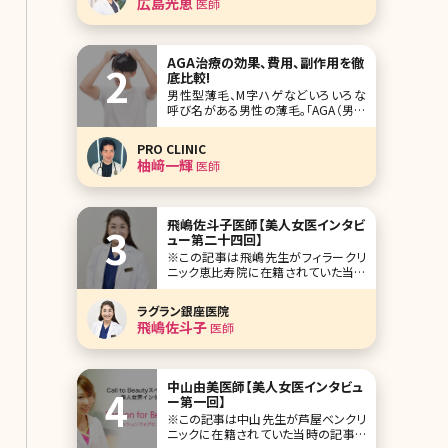
広島光恵
医師
よって汗や皮脂が出ており、汗が蒸発
することによって肌が乾燥してしまい、
中には自身の汗や皮脂でかぶれてしま
うケースもあります。
AGA治療の効果、費用、副作用を徹
底比較!
男性型薄毛、M字ハゲなどいろいろな
呼び名がある男性の薄毛。「AGA（男性
型薄毛）は治療できます」というCMを見
ても自分とは関係ない、自分の薄毛は
PRO CLINIC
治らないと考えている方もいるのでは
柚﨑一輝
医師
ないでしょうか。ここではAGAとはどん
な症状なのか、またどんな
飛嶋佐斗子医師【美人女医インタビ
ュー第二十四回】
※この記事は飛嶋先生がフィラークリ
ニック恵比寿院に在籍されていた当時
の記事です。 すっかり恒例になってしま
った美人女医インタビュー、今回は東
ラグラン銀座医院
京・恵比寿にあるフィラークリニック恵
飛嶋佐斗子
医師
比寿院院長の飛嶋佐斗子先生です。女
医の魁（さきがけ）とも言える飛島先生
は、目元の二重術を始め、輪郭の骨切
り、フェイスリフト
中山由美医師【美人女医インタビュ
ー第一回】
※この記事は中山先生が芦屋ベンクリ
ニックに在籍されていた当時の記事で