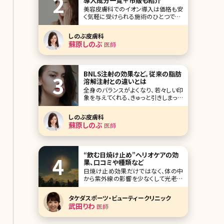
導入成分一覧＋市販も紹介
美容皮膚科でのイオン導入は価格も安
く気軽に受けられる施術のひとつです。
ここからは美容皮膚科で行われている
最新のイオン導入の施術について詳し
しのぶ皮膚科
く説明していきます。 2-1.美容皮膚科の
蘇原しのぶ
医師
イオン導入は何が違うの? ■マシンの
性能が高い イ
BNLS注射の効果など。従来の脂肪
溶解注射との違いとは
全身のバランスがよくなり、若々しい印
象を与えてくれる、きゅっと引きしまった
小顔。女性なら誰もが憧れますよね。で
も、リンパマッサージやむくみ予防のケ
しのぶ皮膚科
アを続けているのに、なかなか顔が痩
蘇原しのぶ
医師
せないという方も多いのではないでし
ょうか。中には「痩せているけれど、顔に
は脂肪がついている」という方もいるか
もしれません
“飲む日焼け止め”ヘリオケアの効
果、口コミや種類など
日焼け止め効果だけではなく、体の中
から紫外線の影響を少なくして光老化
や皮膚疾患が起こるリスクを低減して
くれるヘリオケア。店頭では販売されて
タケダスポーツ・ビューティークリニック
いませんが、どこで購入できるのでしょ
武田りわ
医師
うか。価格と合わせてチェックしていき
ましょう。 2-1.ヘリオケ