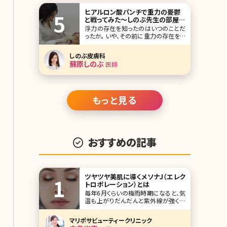
ヒアルロン酸パンチで重力の憂鬱
と戦ってみた～しのぶ先生の部屋
vol.2～
浮力の存在を知ったのはいつのことだ
ったか。 いや、その前に重力の存在をい
つ知ったのか。 地球は、磁石みたいに、
私をくっつけて離さない。 確かに宇宙
しのぶ皮膚科
に放り出されたくない。まあ行ってはみ
蘇原しのぶ
医師
たいけど、人間のいない世界は嫌だ。
しかし、地球よ、一言言わせて。 「“皮
膚”は引っ
もっと見る
おすすめの記事
ツヤツヤ美肌に導くメソナJ（エレク
トロポレーション）とは
毎年6月くらいの梅雨時期になると、気
温も上がりだんだんと紫外線が強くな
ってきます。湿気はあるのになぜか乾
燥するなと思われる方も多いのではな
マリポサビューティークリニック
いでしょうか。気温と湿度が高いことに