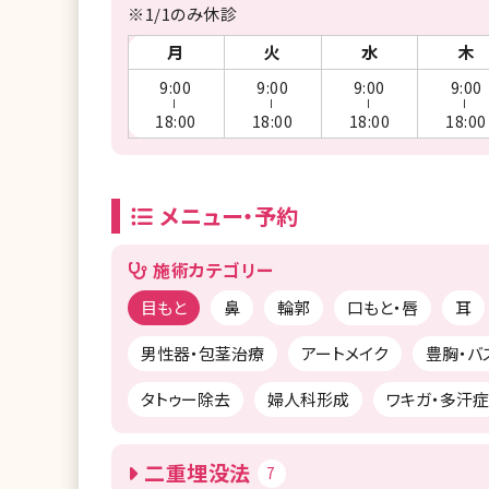
※1/1のみ休診
月
火
水
木
9:00
9:00
9:00
9:00
ー
ー
ー
ー
18:00
18:00
18:00
18:00
メニュー・予約
施術カテゴリー
目もと
鼻
輪郭
口もと・唇
耳
男性器・包茎治療
アートメイク
豊胸・バ
タトゥー除去
婦人科形成
ワキガ・多汗症
二重埋没法
7