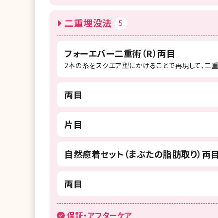
二重埋没法
5
フォーエバー二重術（R）両目
2本の糸をスクエア型にかけることで再現して、二
両目
片目
自然癒着セット（まぶたの脂肪取り）両
両目
保証・アフターケア