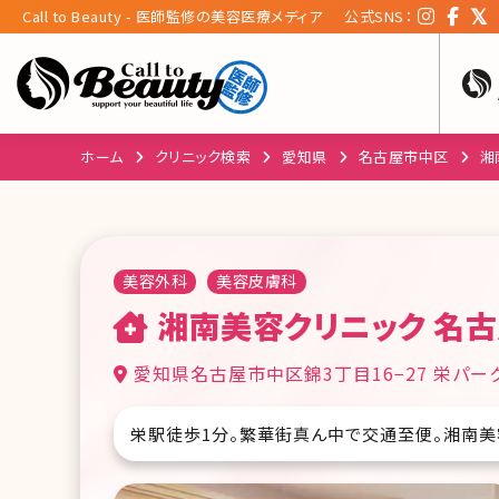
Call to Beauty - 医師監修の美容医療メディア
公式SNS：
ホーム
クリニック検索
愛知県
名古屋市中区
湘
美容外科
美容皮膚科
湘南美容クリニック 名
愛知県名古屋市中区錦3丁目16−27 栄パー
栄駅徒歩1分。繁華街真ん中で交通至便。湘南美