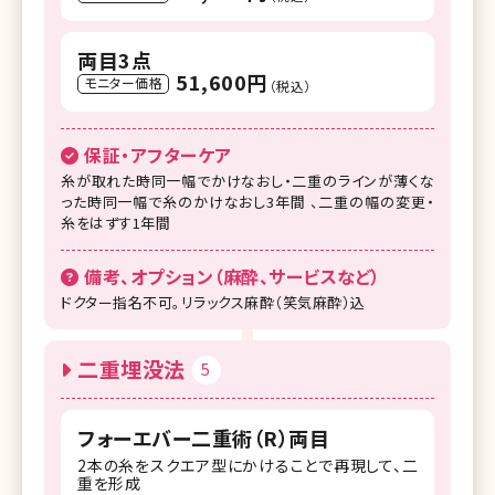
両目3点
51,600円
モニター価格
（税込）
保証・アフターケア
糸が取れた時同一幅でかけなおし・二重のラインが薄くな
った時同一幅で糸のかけなおし3年間 、二重の幅の変更・
糸をはずす1年間
備考、オプション（麻酔、サービスなど）
ドクター指名不可。リラックス麻酔（笑気麻酔）込
二重埋没法
5
フォーエバー二重術（R）両目
2本の糸をスクエア型にかけることで再現して、二
重を形成