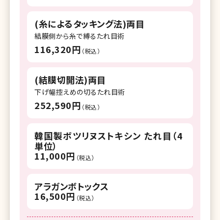
湘南美容クリニック 八王子院
(糸によるタッキング法)両目
湘南美容クリニック 藤沢院
結膜側から糸で縛るたれ目術
116,320円
（税込）
湘南美容クリニック 横須賀中央院
湘南美容クリニック 所沢院
(結膜切開法)両目
湘南美容クリニック 千葉センシティ院
下げ幅控えめの切るたれ目術
252,590円
（税込）
湘南美容クリニック 柏院
湘南美容クリニック 流山おおたかの森院
韓国製ボツリヌストキシン たれ目（4
単位）
湘南美容クリニック 宇都宮院
11,000円
（税込）
湘南美容クリニック 名古屋院
アラガンボトックス
湘南美容クリニック 名古屋駅本院
16,500円
（税込）
湘南美容クリニック 名古屋栄院