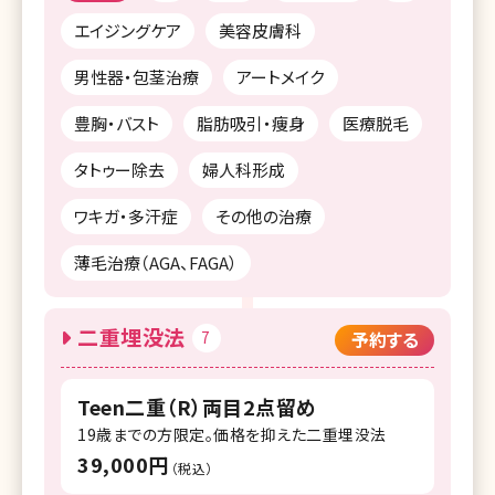
エイジングケア
美容皮膚科
男性器・包茎治療
アートメイク
豊胸・バスト
脂肪吸引・痩身
医療脱毛
タトゥー除去
婦人科形成
ワキガ・多汗症
その他の治療
薄毛治療（AGA、FAGA）
二重埋没法
7
予約する
Teen二重（R）両目2点留め
19歳までの方限定。価格を抑えた二重埋没法
39,000円
（税込）