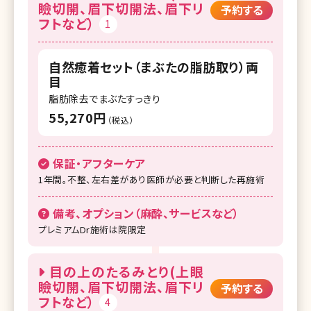
瞼切開、眉下切開法、眉下リ
予約する
フトなど）
湘南美容クリニック 久留米院
1
湘南美容クリニック 熊本院
自然癒着セット（まぶたの脂肪取り）両
湘南美容クリニック 鹿児島中央院
目
脂肪除去でまぶたすっきり
55,270円
（税込）
保証・アフターケア
1年間。不整、左右差があり医師が必要と判断した再施術
備考、オプション（麻酔、サービスなど）
プレミアムDr施術は院限定
目の上のたるみとり(上眼
瞼切開、眉下切開法、眉下リ
予約する
フトなど）
4