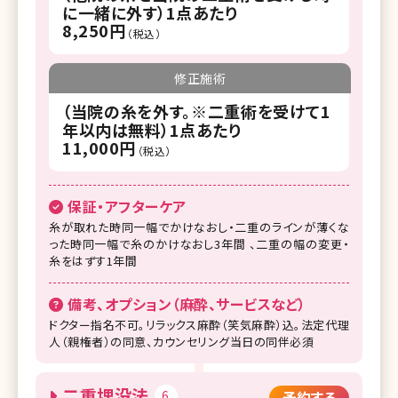
に一緒に外す）1点あたり
8,250円
（税込）
修正施術
（当院の糸を外す。※二重術を受けて1
年以内は無料）1点あたり
11,000円
（税込）
保証・アフターケア
糸が取れた時同一幅でかけなおし・二重のラインが薄くな
った時同一幅で糸のかけなおし3年間 、二重の幅の変更・
糸をはずす1年間
備考、オプション（麻酔、サービスなど）
ドクター指名不可。リラックス麻酔（笑気麻酔）込。法定代理
人（親権者）の同意、カウンセリング当日の同伴必須
二重埋没法
6
予約する