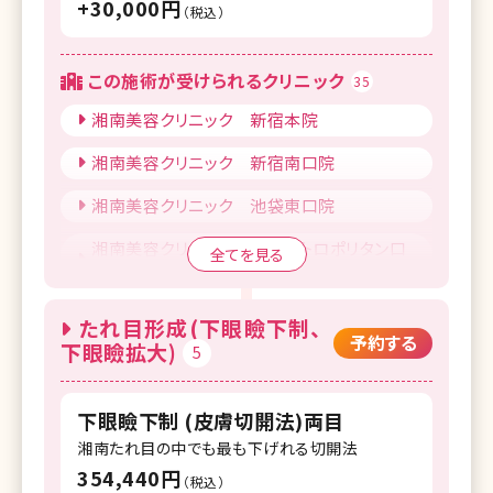
+30,000円
（税込）
この施術が受けられるクリニック
35
湘南美容クリニック 新宿本院
湘南美容クリニック 新宿南口院
湘南美容クリニック 池袋東口院
湘南美容クリニック 池袋メトロポリタン口
全てを見る
院
湘南美容クリニック 上野院
たれ目形成(下眼瞼下制、
予約する
下眼瞼拡大)
5
湘南美容クリニック 錦糸町院
湘南美容クリニック 自由が丘院
下眼瞼下制 (皮膚切開法)両目
湘南美容クリニック 調布院
湘南たれ目の中でも最も下げれる切開法
354,440円
湘南美容クリニック 町田院
（税込）