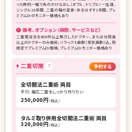
った時同一幅で糸のかけなおし（ダブル、トリプル）一生涯、
シングル10年間、二重の幅の変更・糸をはずす1年間。プレ
ミアムDrのモニター価格もあり
備考、オプション（麻酔、サービスなど）
二重埋没法を800件以上執刀したドクター、または分院長
以上のドクターのみ施術。リラックス麻酔（笑気麻酔）込。院
限定でプレミアムDr価格、プレミアムDrモニター価格あり
二重切開
7
予約する
全切開法二重術 両目
平行、幅広二重をしっかり作りたい
250,000円
（税込）
タルミ取り併用全切開法二重術 両目
320,000円
（税込）