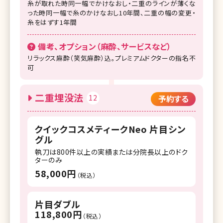
糸が取れた時同一幅でかけなおし・二重のラインが薄くな
った時同一幅で糸のかけなおし10年間、二重の幅の変更・
糸をはずす1年間
備考、オプション（麻酔、サービスなど）
リラックス麻酔（笑気麻酔）込。プレミアムドクターの指名不
可
二重埋没法
12
予約する
クイックコスメティークNeo 片目シン
グル
執刀は800件以上の実績または分院長以上のドク
ターのみ
58,000円
（税込）
片目ダブル
118,800円
（税込）