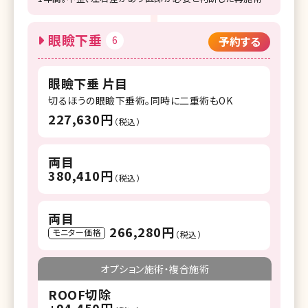
眼瞼下垂
6
予約する
眼瞼下垂 片目
切るほうの眼瞼下垂術。同時に二重術もOK
227,630円
（税込）
両目
380,410円
（税込）
両目
266,280円
モニター価格
（税込）
オプション施術・複合施術
ROOF切除
+94,450円