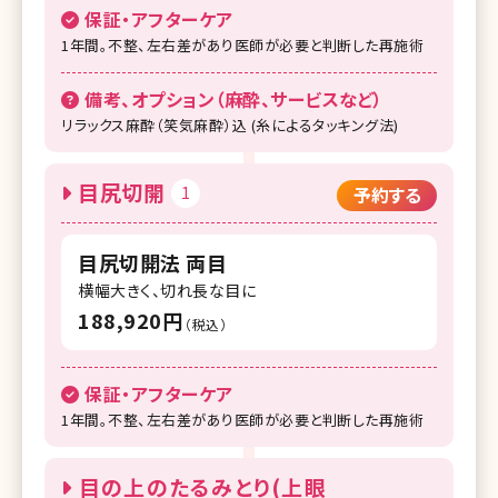
湘南美容クリニック 浜松院
保証・アフターケア
1年間。不整、左右差があり医師が必要と判断した再施術
湘南美容クリニック 富山院
備考、オプション（麻酔、サービスなど）
湘南美容クリニック 広島院
リラックス麻酔（笑気麻酔）込 (糸によるタッキング法)
湘南美容クリニック 高松院
湘南美容クリニック 高知院
目尻切開
1
予約する
湘南美容クリニック 京都駅ビル院
目尻切開法 両目
湘南美容クリニック 大阪梅田本院
横幅大きく、切れ長な目に
湘南美容クリニック 大阪あべの院
188,920円
（税込）
湘南美容クリニック 大阪京橋院
保証・アフターケア
湘南美容クリニック 大阪堺東院
1年間。不整、左右差があり医師が必要と判断した再施術
湘南美容クリニック 高槻院
目の上のたるみとり(上眼
湘南美容クリニック 福岡院