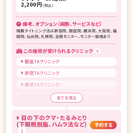
2,200円
（税込）
備考、オプション（麻酔、サービスなど）
隔膜タイトニング法は新宿院、銀座院、横浜院、大阪院、福
岡院、仙台院、札幌院、全顔モニター、モニター価格あり
この施術が受けられるクリニック
8
銀座TAクリニック
新宿TAクリニック
横浜TAクリニック
大阪TAクリニック
全てを見る
高崎TAクリニック
目の下のクマ・たるみとり
福岡TAクリニック
(下眼瞼脱脂、ハムラ法など)
予約する
1
仙台TAクリニック