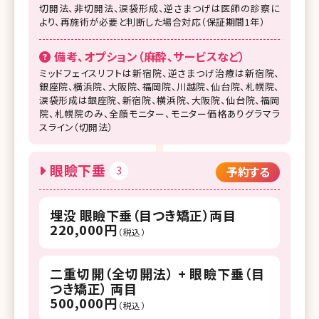
切開法、非切開法、涙袋形成、逆さまつげは医師の診察に
より、再施術が必要と判断した場合対応（保証期間1年）
備考、オプション（麻酔、サービスなど）
ミッドフェイスリフトは新宿院、逆さまつげ治療は新宿院、
銀座院、横浜院、大阪院、福岡院、川越院、仙台院、札幌院、
涙袋形成は銀座院、新宿院、横浜院、大阪院、仙台院、福岡
院、札幌院のみ、全顔モニター、モニター価格ありグラマラ
スライン（切開法）
眼瞼下垂
3
予約する
埋没 眼瞼下垂（目つき矯正）両目
220,000円
（税込）
二重切開（全切開法） + 眼瞼下垂（目
つき矯正） 両目
500,000円
（税込）