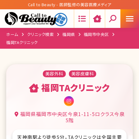
Call to Beauty - 医師監修の美容医療メディア
Search:
ホーム
クリニック検索
福岡県
福岡市中央区
福岡TAクリニック
美容外科
美容皮膚科
福岡TAクリニック
福岡県福岡市中央区今泉1-11-5ロクラス今泉
5階
天神南駅より徒歩5分。TAクリニックは全国主要