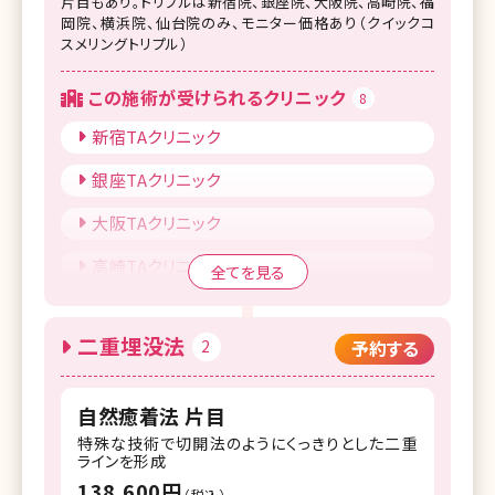
片目もあり。トリプルは新宿院、銀座院、大阪院、高崎院、福
岡院、横浜院、仙台院のみ、モニター価格あり（クイックコ
スメリングトリプル）
この施術が受けられるクリニック
8
新宿TAクリニック
銀座TAクリニック
大阪TAクリニック
高崎TAクリニック
全てを見る
福岡TAクリニック
二重埋没法
2
予約する
横浜TAクリニック
仙台TAクリニック
自然癒着法 片目
札幌TAクリニック
特殊な技術で切開法のようにくっきりとした二重
ラインを形成
138,600円
（税込）