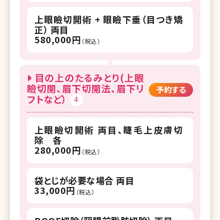
上眼瞼切開術 + 眼瞼下垂（目つき矯
正） 両目
580,000円
（税込）
目の上のたるみとり(上眼
瞼切開、眉下切開法、眉下リ
予約する
フトなど）
4
上眼瞼切開術 両目、睫毛上皮膚切
除 各
280,000円
（税込）
袋とじが必要な場合 両目
33,000円
（税込）