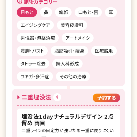
施術カテゴリー
目もと
鼻
輪郭
口もと・唇
耳
エイジングケア
美容皮膚科
男性器・包茎治療
アートメイク
豊胸・バスト
脂肪吸引・痩身
医療脱毛
タトゥー除去
婦人科形成
ワキガ・多汗症
その他の治療
二重埋没法
4
予約する
埋没法1dayナチュラルデザイン 2点
留め 両目
二重ラインの固定力が強いため一重に戻りにくい