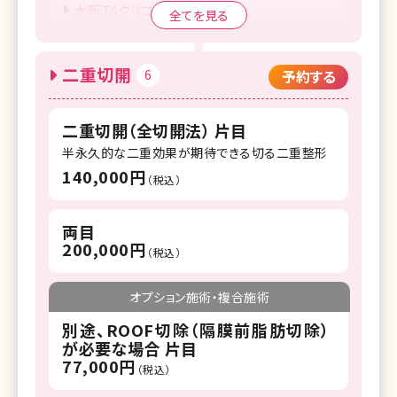
大阪TAクリニック
全てを見る
福岡TAクリニック
二重切開
6
予約する
高崎TAクリニック
仙台TAクリニック
二重切開（全切開法） 片目
札幌TAクリニック
半永久的な二重効果が期待できる切る二重整形
140,000円
（税込）
両目
200,000円
（税込）
オプション施術・複合施術
別途、ROOF切除（隔膜前脂肪切除）
が必要な場合 片目
77,000円
（税込）