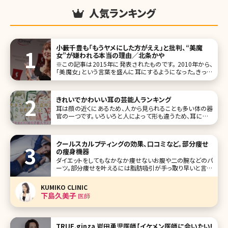
人気ランキング
小藪千豊も「もうヤメにした方がええ」と批判、“美魔
女”が嫌われる本当の理由／北条かや
※この記事は2015年に発表されたものです。 2010年から、
「美魔女」という言葉を盛んに耳にするようになった。きっか
けは光文社の美容系ファッション誌『美STORY』（現在は『美
ST』に改題）が開催した、「国民的美魔女コン
きれいでかわいい耳の芸能人ランキング
耳は顔の近くにあるため、人から見られることも多い体の器
官の一つです。いろいろと人によって形も違うため、耳によっ
て顔全体に与える印象も違ってくるという、実は大事なパー
ツでもあります。 今回は、かわいい耳・きれいな耳・個性的な
耳などを持つ芸能人をランキングでご紹介です! 第1位 剛力
クールスカルプティングの効果、口コミなど。部分痩せ
彩芽
の痩身機器
ダイエットをしてもなかなか痩せないお腹や二の腕などのパ
ーツ。部分痩せを叶えるには脂肪吸引が手っ取り早いと言わ
れていますが、傷ができる、痛みが強いといったイメージがあ
り怖くて受けられないという方も多いのではないでしょう
KUMIKO CLINIC
か。“切らない脂肪吸引”にはいくつかの方法がありますが、
下島久美子
医師
中でも「寝ているだけで痩せら
TRUE.ginza 岩田勇児医師【イケメン医師に会いたい!