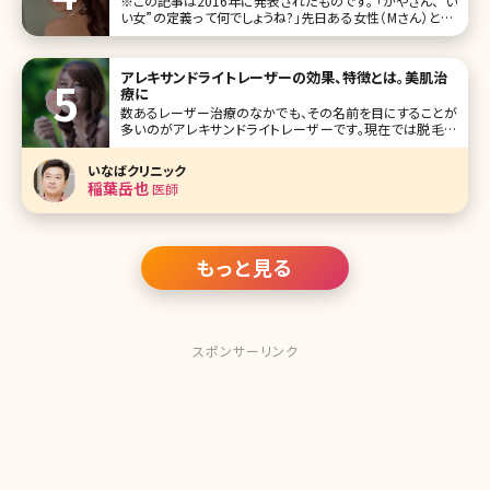
※この記事は2016年に発表されたものです。 「かやさん、”い
い女”の定義って何でしょうね?」――先日ある女性（Mさん）と、こ
んな話題で盛り上がった。彼女はアラサー、とっても可愛らし
いお人形のような顔立ちで、女性なら誰もが一度は憧れるキ
アレキサンドライトレーザーの効果、特徴とは。美肌治
療に
数あるレーザー治療のなかでも、その名前を目にすることが
多いのがアレキサンドライトレーザーです。現在では脱毛に
使用されるアレキサンドライトレーザーとシミやアザの治療
に用いられるQスイッチアレキサンドライトレーザーの2種類
いなばクリニック
が使用されています。ここでは、この2つのレーザーの違いや
稲葉岳也
医師
アレキサンドライトレーザー
もっと見る
スポンサーリンク