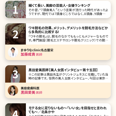
細くて長い、美脚の芸能人・女優ランキング
その昔、“7頭身美人”という言葉が流行った時代があったよ
うですが、現代では7頭身どころではなく、8頭身、9頭身とい
う言葉まで登場してきています。 それと同時に、“短足胴
長”の日本人体型のイメージが一掃されつつあります。その
背景には、豊かな食生活が挙げられますが、女性たちの美意
ワキ脱毛の効果、メリット、デメリットを脱毛方法などか
識の向上もそれに拍車を
ら多角的に比較する!
「ワキの脱毛」は、脱毛のなかでももっともメジャーなもので
す。専門施設（脱毛エステサロンや脱毛クリニック）での脱毛
がムダ毛処理の選択肢の一つとなってきたとはいえ、やはり
まだまだ自己処理をする人の方が多いこのご時世ですが、
まゆりなclinic名古屋栄
「ワキ脱毛は脱毛エステサロンや脱毛クリニックで行ってい
加藤成貴
医師
る」と答えている人も多く、も
黒田愛美医師【美人女医インタビュー第十五回】
※この記事は黒田先生がクリントジュネスに在籍していた当
時の記事です。 恒例の美人女医インタビュー、今回は東京都
港区の愛宕ヒルズ内にあるクリントジュネスの黒田愛美先
生です。もとは大手美容外科の分院院長を歴任され、理想の
美容皮膚科医
美容医療、医師としての働き方を追求するため、クリントジュ
黒田愛美
医師
ネスに。外からの治療（
モテる女に足りないもの～「いい女」を目指せと言われ
ても～／北条かや