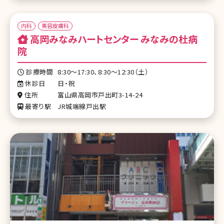
内科
美容皮膚科
高岡みなみハートセンター みなみの杜病
院
診療時間
8:30～17:30、8:30～12:30（土）
休診日
日・祝
住所
富山県高岡市戸出町3-14-24
最寄り駅
JR城端線戸出駅