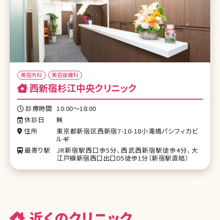
美容外科
美容皮膚科
西新宿杉江中央クリニック
診療時間
10:00～18:00
休診日
無
住所
東京都新宿区西新宿7-10-18小滝橋パシフィカビ
ル4F
最寄り駅
JR新宿駅西口歩5分、西武西新宿駅徒歩4分、大
江戸線新宿西口出口D5徒歩1分（新宿駅直結）
近くのクリニック