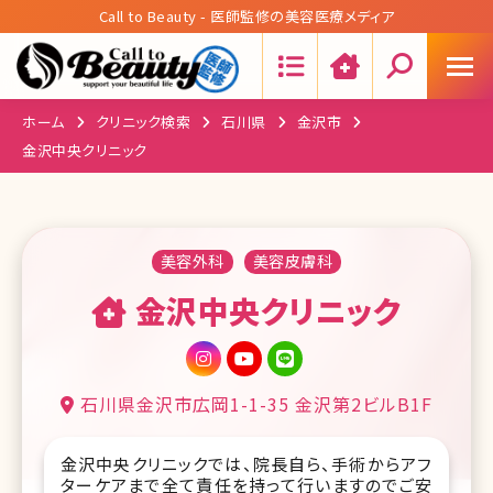
Call to Beauty - 医師監修の美容医療メディア
Search:
ホーム
クリニック検索
石川県
金沢市
金沢中央クリニック
美容外科
美容皮膚科
金沢中央クリニック
石川県金沢市広岡1-1-35 金沢第2ビルB1F
金沢中央クリニックでは、院長自ら、手術からアフ
ターケアまで全て責任を持って行いますのでご安