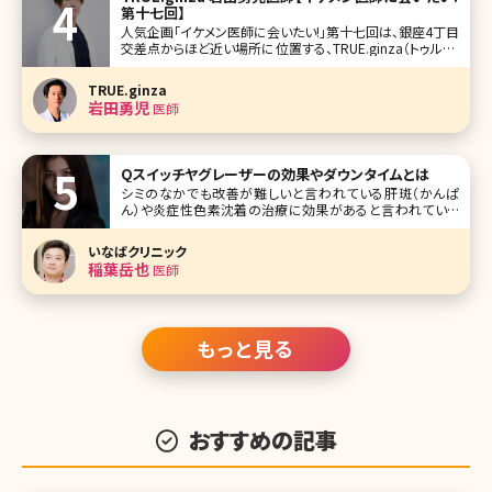
第十七回】
人気企画「イケメン医師に会いたい!」第十七回は、銀座4丁目
交差点からほど近い場所に位置する、TRUE.ginza（トゥルー.
ギンザ）の岩田勇児（いわた ゆうじ）先生です。 中学生時代前
半は成績が下から三番目、高校では美容師、美大を志望して
TRUE.ginza
いた岩田先生が、あるきっかけで医学部合格を果たし、真面
岩田勇児
医師
目
Qスイッチヤグレーザーの効果やダウンタイムとは
シミのなかでも改善が難しいと言われている肝斑（かんぱ
ん）や炎症性色素沈着の治療に効果があると言われている
のがQスイッチヤグレーザーです。安全性が高く、あざやタトゥ
ー除去にまで使用できるとして雑誌やテレビなどでもよく紹
いなばクリニック
介されています。ここでは、Qスイッチヤグレーザーについて
稲葉岳也
医師
詳しく説明していきます。
もっと見る
おすすめの記事