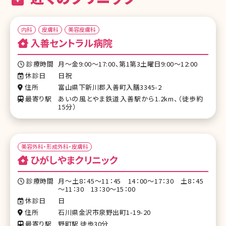
内科
皮膚科
美容皮膚科
入善セントラル病院
診療時間
月～金9:00～17:00、第1第3土曜日9:00～12:00
休診日
日祝
住所
富山県下新川郡入善町入膳3345-2
最寄り駅
あいの風とやま鉄道入善駅から1.2km、（徒歩約
15分）
美容外科・形成外科・皮膚科
ひがしやまクリニック
診療時間
月～土8：45～11：45 14：00～17：30 土8：45
～11：30 13：30～15：00
休診日
日
住所
石川県金沢市泉野出町1-19-20
最寄り駅
野町駅 徒歩30分