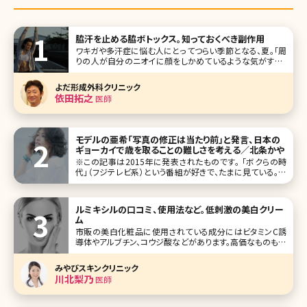
脇汗を止める脇ボトックス。知っておくべき副作用
ワキガや多汗症に悩む人にとってつらい季節となる、夏。「周
りの人が自分のニオイに顔をしかめているような気がする」
「ただでさえ暑いこの時期、人前に出たときにどっと汗が出て
恥ずかしい思いをするのではないか」こんな心配をしている
よだ形成外科クリニック
方も多いでしょう。 ワキガや多汗症の治療をしたいけれど手
依田拓之
医師
術は怖いという人に
モデルの亜希「写真の修正は当たり前」と発言、日本の
ギョーカイで歳を取ることの難しさを考える／北条かや
※この記事は2015年に発表されたものです。 「ボクらの時
代」（フジテレビ系）という番組が好きで、たまに見ている。異
なるジャンルで活躍する有名人3名が集まって、カフェなどで
トークする番組だ。10月11日は、モデルの清原亜希（現亜希、
47）が、モ
ルミキシルの口コミ、使用法など。低刺激の美白クリー
ム
市販の美白化粧品に使用されている成分にはビタミンC誘
導体やアルブチン、コウジ酸などがあります。高価なものも多
いようですが、あまり変化が感じられないという方も多いので
はないでしょうか。また、クリニックで処方されるハイドロキノ
みやびスキンクリニック
ンは一定の効果があるものの、刺激を感じたり肌が白ぬけし
川北梨乃
医師
たりする恐れがあるため万