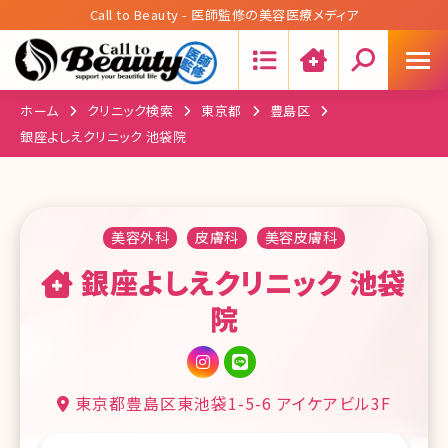
Call to Beauty - 医師監修の美容医療メディア
Search:
ホーム
クリニック検索
東京都
豊島区
銀座よしえクリニック 池袋院
美容外科
皮膚科
美容皮膚科
銀座よしえクリニック 池袋
院
東京都豊島区東池袋1-5-6 アイケアビル3F