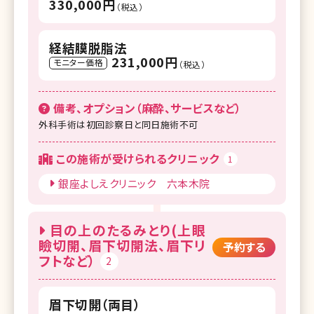
330,000円
（税込）
経結膜脱脂法
231,000円
モニター価格
（税込）
備考、オプション（麻酔、サービスなど）
外科手術は初回診察日と同日施術不可
この施術が受けられるクリニック
1
銀座よしえクリニック 六本木院
目の上のたるみとり(上眼
瞼切開、眉下切開法、眉下リ
予約する
フトなど）
2
眉下切開（両目）