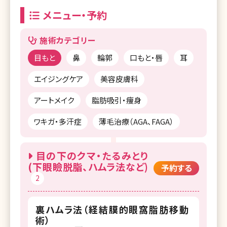
メニュー・予約
施術カテゴリー
目もと
鼻
輪郭
口もと・唇
耳
エイジングケア
美容皮膚科
アートメイク
脂肪吸引・痩身
ワキガ・多汗症
薄毛治療（AGA、FAGA）
目の下のクマ・たるみとり
(下眼瞼脱脂、ハムラ法など)
予約する
2
裏ハムラ法（経結膜的眼窩脂肪移動
術）