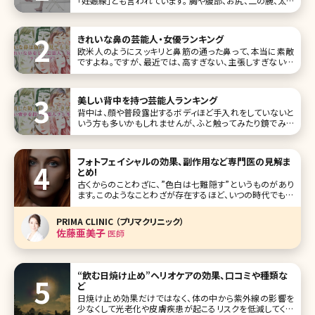
「妊娠線」とも言われています。 胸や腹部、お尻、二の腕、太も
もなどの皮下脂肪が多くあり、皮膚が乾燥しやすい部分にで
きるひび割れのような線で、日本人の80%にみられるともい
われています。幅は数ミリ程度で、大きなものになると長さは
きれいな鼻の芸能人・女優ランキング
欧米人のようにスッキリと鼻筋の通った鼻って、本当に素敵
ですよね。ですが、最近では、高すぎない、主張しすぎない鼻
の方が人気のようです。その方が日本人の顔立ちとバランス
がとれるからでしょう。とはいえ、高すぎないといっても、横か
ら見たときにも美しくなければなりません。それでは、気にな
美しい背中を持つ芸能人ランキング
るきれいな鼻をした芸能
背中は、顔や普段露出するボディほど手入れをしていないと
いう方も多いかもしれませんが、ふと触ってみたり鏡でみる
と、うぶ毛であったり、背中ニキビであったり、かつての日焼け
跡のシミだったりという実はお肌の問題が起きやすい場所で
す。 普段あまり露出しないため後回しにしやすい背中のケア
フォトフェイシャルの効果、副作用など専門医の見解ま
だけれど、やはりふ
とめ!
古くからのことわざに、”色白は七難隠す”というものがあり
ます。このようなことわざが存在するほど、いつの時代でも日
本人女性は美白を意識して生活してきたということなのでし
ょう。そして現代では”ヤマンバ”や”ガングロ”などが一部の
PRIMA CLINIC （プリマクリニック）
若い女性たちの間で流行ったこともありましたが、依然とし
佐藤亜美子
医師
て、抜けるような色
“飲む日焼け止め”ヘリオケアの効果、口コミや種類な
ど
日焼け止め効果だけではなく、体の中から紫外線の影響を
少なくして光老化や皮膚疾患が起こるリスクを低減してくれ