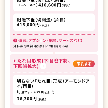
418,600円
モニター価格
（税込）
眼瞼下垂（切開法）（片目）
418,000円
（税込）
備考、オプション（麻酔、サービスなど）
外科手術は初回診察日と同日施術不可
たれ目形成(下眼瞼下制、
予約する
下眼瞼拡大)
1
切らない「たれ目」形成（アーモンドア
イ/両目）
切開せずにたれ目を形成
36,300円
（税込）