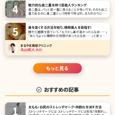
魅力的な奥二重を持つ芸能人ランキング
奥二重は、パッと見一重に見えることが多いです。そのため二
重であるのに奥二重という呼称で呼ばれ、またわかりにくい
がゆえに一重と一緒くたにされることも。 二重などのパッチ
リ目志向も強い現代の日本人女性ですが、実は奥二重だっ
てとても奥深い魅力を持つんです!二重よりもアイメイクの印
鼻を高くする方法を知り、横顔美人を目指す!
象が強まったり、奥二重
鏡や三面鏡を見ていて、「もう少し鼻が高かったらなあ……」
「あとちょっと横顔の立体感があったらなあ……」と思ったこ
とはありませんか? 普段、あまり自分では意識することのな
い横顔でも周りの人からは意外に見られているもの。美しい
まるやま美容クリニック
横顔の象徴といえば、スッと鼻筋の通った高い鼻です。フラッ
丸山拓人
医師
トな顔立ちが
もっと見る
おすすめの記事
太もも・お尻のストレッチマーク・肉割れを消す方法
ストレッチマークとは ストレッチマークとは別名「肉割れ」、