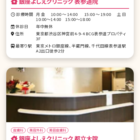
銀座よしえクリニック 表参道院
診療時間
月金 10:00～14:00 15:00～19:00 土日
10:00～14:00 15:00～18:00
休診日
年中無休
住所
東京都渋谷区神宮前4-9-4 BCG表参道プロパティ
3F
最寄り駅
東京メトロ銀座線、半蔵門線、千代田線表参道駅
A2出口徒歩2分
皮膚科
美容外科
美容皮膚科
銀座よしえクリニック 都立大院