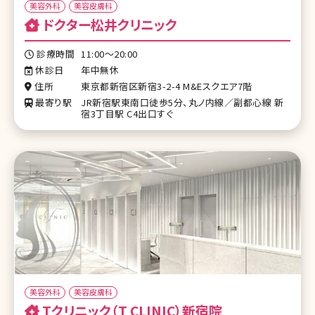
美容外科
美容皮膚科
ドクター松井クリニック
診療時間
11:00～20:00
休診日
年中無休
住所
東京都新宿区新宿3-2-4 M&Eスクエア7階
最寄り駅
JR新宿駅東南口徒歩5分、丸ノ内線／副都心線 新
宿3丁目駅 C4出口すぐ
美容外科
美容皮膚科
Tクリニック（T CLINIC）新宿院