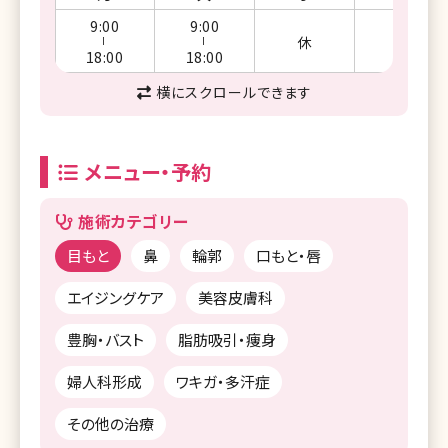
9:00
9:00
休
休
ー
ー
18:00
18:00
横にスクロールできます
メニュー・予約
施術カテゴリー
目もと
鼻
輪郭
口もと・唇
エイジングケア
美容皮膚科
豊胸・バスト
脂肪吸引・痩身
婦人科形成
ワキガ・多汗症
その他の治療