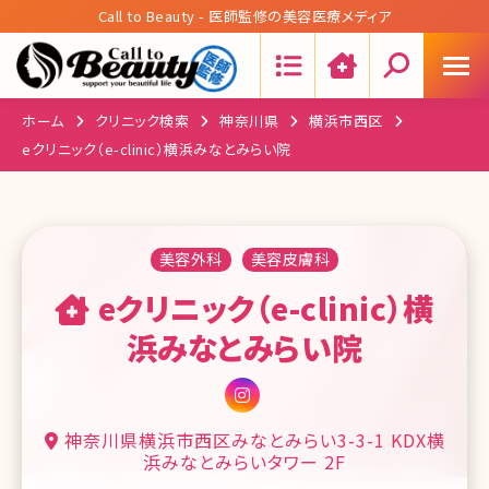
Call to Beauty - 医師監修の美容医療メディア
Search:
ホーム
クリニック検索
神奈川県
横浜市西区
eクリニック（e-clinic）横浜みなとみらい院
美容外科
美容皮膚科
eクリニック（e-clinic）横
浜みなとみらい院
神奈川県横浜市西区みなとみらい3-3-1 KDX横
浜みなとみらいタワー 2F