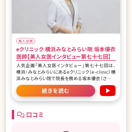
美人女医
eクリニック 横浜みなとみらい院 坂本優衣
医師【美人女医インタビュー第七十七回】
人気企画「美人女医インタビュー」第七十七回は、
横浜・みなとみらいにあるeクリニック（e-clinic）横
浜みなとみらい院で院長を務める坂本優衣（さかも
とゆい）先生です。 eクリニックは、円戸望統括院長
続きを読む
が全国に展開する美容外科・美容皮膚科クリニッ
ク。 横浜みなとみらい院では全身麻酔設備を備え
るなど、幅広いお悩みや難度の高い手術にも対応で
きる体制を整えています。 坂本先生が得意分野とし
口コミ