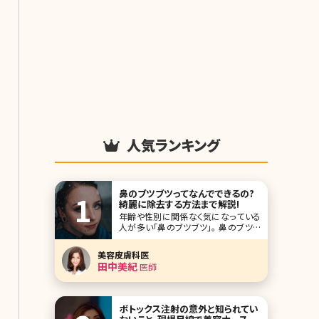
人気ランキング
鼻のブツブツってなんでできるの?
綺麗に除去する方法まで解説!
年齢や性別に関係なく気になっている
人が多い「鼻のブツブツ」。 鼻のブツブ
ツがあるとメイクは綺麗に決まりにく
いし、なんだか清潔感に欠ける印象に。
美容皮膚科医
そして鼻は顔の中心部分なので他人か
田中美紀
医師
ら目につきやすく、接近戦では特に目立
ってしまいます。 そんなみんなのお悩
みである鼻のブツブツを綺麗にするた
めの正
ボトックス注射の意外と知られてい