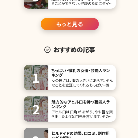
ることができない、健康のためにダイエ
ットをする必要がある……。そんな人た
ちにオススメのメディカルダイエット。
食欲抑制効果のあるサノレックスや
BBXといった内服薬の他、糖質の吸収
もっと見る
を抑えてダイエット効果をもたら
おすすめの記事
ちっぱい・微乳の女優・芸能人ラン
キング
女の良さは、胸の大きさにあらず。 そん
なことを立証してくれるちっぱい・微乳
芸能人たちをトップ10形式にしてご紹
介していきます。 胸は確かに女性なら
ではの部分ですが、必ずしもその大きさ
魅力的なアヒル口を持つ芸能人ラ
が全てではなく、その人なりの美しさを
ンキング
探求できる部分でもあるのです。 第1位
アヒル口は口角があがり、やや唇を突
指原莉乃
き出したような口元を言います。その際
に口の隙間が「W」のように見えたるの
がもっとも良いとされます。 かねてから
アヒル口は女性の間で流行っていまし
ヒルドイドの効果、口コミ、副作用
たので、真似したことがある人も多いの
などを解説