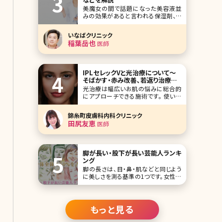
ではないでしょうか。そして意外とうまく
美魔女の間で話題になった美容液並
できずに撃沈したことも……。 本来の
みの効果があると言われる保湿剤、ヒ
口の形な
ルドイド。皮膚科で処方してもらえるの
で使ったことのある方も多いと思いま
いなばクリニック
すが、このヒルドイドが、一部保険適用
稲葉岳也
医師
外になる可能性が高まっています。そも
そも、ヒルドイドとはどんな薬なのでし
ょうか?また、保険適用外となると患者
さんにどんな影
IPLセレックVと光治療について〜
そばかす・赤み改善、若返り治療な
ど多様な効果〜
光治療は幅広いお肌の悩みに総合的
にアプローチできる施術です。 使い方
次第で様々な効果が期待できます。ま
た肝斑がある方は不用意に施術すると
錦糸町皮膚科内科クリニック
悪化するリスクもあります。光治療とは
田尻友恵
医師
どんなものか、効果や受けない方がい
い場合、セレックVという光治療機にフ
ォーカスして説明しています。どんな治
療か気になる方は是非
脚が長い・股下が長い芸能人ランキ
ング
脚の長さは、目・鼻・肌などと同じよう
に美しさを測る基準の1つです。女性の
平均的な脚の長さは、身体に対して約
45％が平均値。例えば、身長160cmの
場合、股下が72cmあれば平均値をク
リアできます。この数値よりも長けれ
もっと見る
ば、脚が長く見え、短ければ胴が長く見
えます。 少しでも長く見えるためには脚