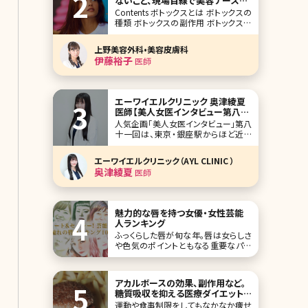
ないこと、現場目線で美容ナースが
徹底解説
Contents ボトックスとは ボトックスの
種類 ボトックスの副作用 ボトックスの
価格 注入する箇所 まとめ 太陽の光が
眩しかったり、体をどこかにぶつけて痛
上野美容外科•美容皮膚科
みがある時に出てくる眉間のシワは年
伊藤裕子
医師
代問わず起こり得ます。ただ、そのシワ
は年齢を重ねれば重ねるほどに残って
エーワイエルクリニック 奥津綾夏
医師【美人女医インタビュー第八十
一回】
人気企画「美人女医インタビュー」第八
十一回は、東京・銀座駅からほど近い
エーワイエルクリニック（AYL CLINIC）
で院長を務める奥津綾夏（おくつ あや
エーワイエルクリニック（AYL CLINIC ）
か）先生です。 扉を開けると広がる、こ
奥津綾夏
医師
だわり抜かれた絶妙な紫の空間と花。
顔回りの外科手術をメインに据え、お
顔全体のバランスをトータルに任せら
れ
魅力的な唇を持つ女優・女性芸能
人ランキング
ふっくらした唇が旬な年。唇は女らしさ
や色気のポイントともなる重要なパー
ツです。旬な唇を持つ芸能人・女優をラ
ンキングにしましたので、さっそく見て
いきましょう。なりたい&憧れの唇を探し
アカルボースの効果、副作用など。
てみてくださいね♪ 第1位石原さとみ
糖質吸収を抑える医療ダイエット
この投稿をInstagramで見る
薬
運動や食事制限をしてもなかなか痩せ