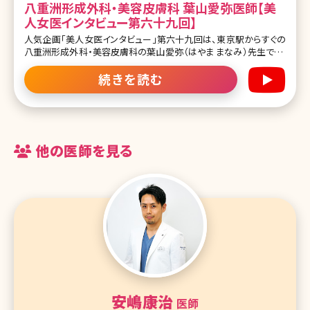
八重洲形成外科・美容皮膚科 葉山愛弥医師【美
人女医インタビュー第六十九回】
人気企画「美人女医インタビュー」第六十九回は、東京駅からすぐの
八重洲形成外科・美容皮膚科の葉山愛弥（はやま まなみ）先生です。
2015年開院、原かや院長が率いる経験豊富なベテラン医師が勢ぞろ
いする八重洲形成外科・美容皮膚科。その中で皮膚科治療を行なっ
続きを読む
ている葉山先生。一見クールビューティーな雰囲気ですが、一度お話
しすると、その気さくでユーモアに溢れるお人柄にきっと引き込まれ
るでしょう。肌のお悩みはも
他の医師を見る
安嶋康治
医師