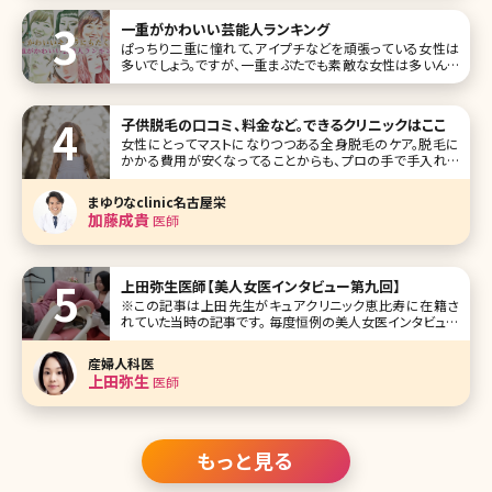
美容効果があるんだ」と感じた方も多いかと思います。 プラ
ズマ治療についてこの記事で全て解説していきます!
一重がかわいい芸能人ランキング
ぱっちり二重に憧れて、アイプチなどを頑張っている女性は
多いでしょう。ですが、一重まぶたでも素敵な女性は多いんで
すよ!芸能人、女優にも美人やかわいいというキャラクターで、
一重の人は意外と多いです! そこで今回は、一重でもかわい
い女性芸能人をランキング形式でご紹介していきましょう。 第
子供脱毛の口コミ、料金など。できるクリニックはここ
1位
女性にとってマストになりつつある全身脱毛のケア。脱毛に
かかる費用が安くなってることからも、プロの手で手入れを
してもらうという考え方が浸透してきていますよね。さらに、最
近では子供に脱毛を受けさせたいと考える人も増えている
まゆりなclinic名古屋栄
のだとか。でも
加藤成貴
医師
上田弥生医師【美人女医インタビュー第九回】
※この記事は上田先生がキュアクリニック恵比寿に在籍さ
れていた当時の記事です。 毎度恒例の美人女医インタビュー
第九回は、過去続いた美容皮膚科部門から離れ、初めての婦
人科医です。東京・渋谷区恵比寿の恵比寿ガーデンプレイス
産婦人科医
近くにある隠れ家的で通いやすさをイメージさせるキュアク
上田弥生
医師
リニック恵比寿の上田弥生院長
もっと見る