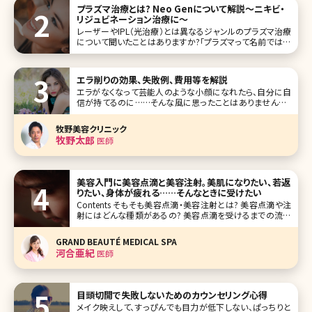
プラズマ治療とは? Neo Genについて解説〜ニキビ・
リジュビネーション治療に〜
レーザーやIPL（光治療）とは異なるジャンルのプラズマ治療
について聞いたことはありますか?「プラズマって名前では聞
いたことがあるけどそもそも何なんだろう?」「プラズマにも
美容効果があるんだ」と感じた方も多いかと思います。 プラ
ズマ治療についてこの記事で全て解説していきます!
エラ削りの効果、失敗例、費用等を解説
エラがなくなって芸能人のような小顔になれたら、自分に自
信が持てるのに……そんな風に思ったことはありませんか?
エラが張っているとそれだけで顔が大きく見え、全体的にゴ
ツゴツとした印象を与えてしまいます。でも、できればエラを
牧野美容クリニック
削りたいけれど、骨に手を加える勇気が出ないという方も多
牧野太郎
医師
いでしょう。今回はそんな方
美容入門に美容点滴と美容注射。美肌になりたい、若返
りたい、身体が疲れる……そんなときに受けたい
Contents そもそも美容点滴・美容注射とは? 美容点滴や注
射にはどんな種類があるの? 美容点滴を受けるまでの流れ
を知りたい 美容点滴の価格は? おわりに 【監修医師からの
ワンポイント】美容点滴は即効性があり、お仕事や家事、育児
GRAND BEAUTÉ MEDICAL SPA
で疲れている女性の皆様の頼れる味方となる存在
河合亜紀
医師
目頭切開で失敗しないためのカウンセリング心得
メイク映えして、すっぴんでも目力が低下しない、ぱっちりと