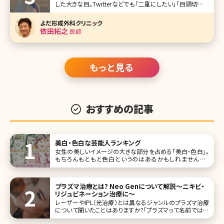
した大きな目。Twitterなどでも「二重にしたい」「目頭切開し
たい」というツイートをよく見かけます。昔と違って、費用も安
くなり気軽に受けられるような印象もある、目を大きくするた
よだ形成外科クリニック
めの手術。
依田拓之
医師
もっと見る
おすすめの記事
美白・色白な芸能人ランキング
女性の美しいイメージの大きな部分を占める「美白・色白」。
もちろんもともと色白というのはあるかもしれませんが、
日々のスキンケアの努力で変わってくる面も。今回は美白・色
白の女性芸能人を、ランキング形式で10人集めてみました。
女優、モデル、歌手などジャンルはさまざまです。 第1位早見
プラズマ治療とは? Neo Genについて解説〜ニキビ・
あかり
リジュビネーション治療に〜
レーザーやIPL（光治療）とは異なるジャンルのプラズマ治療
について聞いたことはありますか?「プラズマって名前では聞
いたことがあるけどそもそも何なんだろう?」「プラズマにも