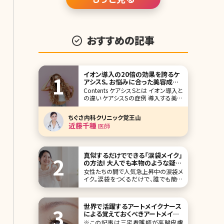
おすすめの記事
イオン導入の20倍の効果を誇るケ
アシスS。お悩みに合った美容成分
も紹介
Contents ケアシスSとは イオン導入と
の違い ケアシスSの症例 導入する美容
成分の選び方 ケアシスSとはエレクト
ロポレーションという美容成分を導入
ちぐさ内科クリニック覚王山
する施術です。 似たような導入の施術
近藤千種
医師
だとイオン導入がありますが、ケアシス
Sはその20倍もの高い効果があると言
われています。
真似するだけでできる「涙袋メイク」
の方法! 大人でも本物のような疑似
涙袋に
女性たちの間で人気急上昇中の涙袋メ
イク。涙袋をつくるだけで、誰でも簡単
に可愛く優しい印象になれるため、幅
広い年齢層の女性から注目を集めてい
ます。しかし、初心者の方にとっては「ど
世界で活躍するアートメイクナース
うやってメイクをしたらいいのか分から
による覚えておくべきアートメイク
ない」という方も多いのではないでしょ
基礎論
※この記事は三宅看護師が高輪皮膚
うか。 そこで今回は、大人でも自然なぷ