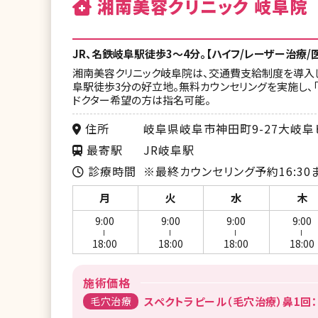
湘南美容クリニック 岐阜院
JR、名鉄岐阜駅徒歩3〜4分。【ハイフ/レーザー治療
湘南美容クリニック岐阜院は、交通費支給制度を導入し、
阜駅徒歩3分の好立地。無料カウンセリングを実施し、
ドクター希望の方は指名可能。
住所
岐阜県岐阜市神田町9-27大岐阜
最寄駅
JR岐阜駅
診療時間
※最終カウンセリング予約16:30
月
火
水
木
9:00
9:00
9:00
9:00
ー
ー
ー
ー
18:00
18:00
18:00
18:00
施術価格
毛穴治療
スペクトラピール（毛穴治療）鼻1回：4