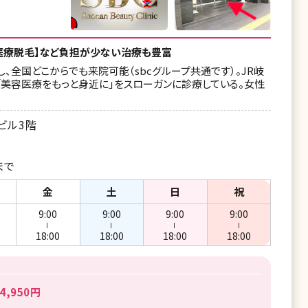
/医療脱毛】など負担が少ない治療も豊富
全国どこからでも来院可能（sbcグループ共通です）。JR岐
「美容医療をもっと身近に」をスローガンに診療している。女性
ビル3階
まで
金
土
日
祝
9:00
9:00
9:00
9:00
ー
ー
ー
ー
18:00
18:00
18:00
18:00
,950円