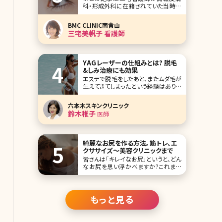
科・形成外科に在籍されていた当時の
っくり涙
記事です。 女子なら一度はこんな経験
ありませんか? 眉の形が決まらない、左
BMC CLINIC南青山
右の形が揃わない。直しているうちにド
三宅美帆子 看護師
ンドン濃くなり、やがて学校や会社に遅
れそうになる。休日の急な来客。ノーメ
イクでコンビニへ、そんな時に限って人
に会う。
YAGレーザーの仕組みとは? 脱毛
&しみ治療にも効果
エステで脱毛をしたあと、またムダ毛が
生えてきてしまったという経験はありま
せんか?脱毛効果の高さを求めるなら、
医療機関でのレーザー脱毛の方がオ
六本木スキンクリニック
ススメですが、ムダ毛が濃い人の場合、
鈴木稚子
医師
レーザーでも効果がでにくいことがあ
ります。このようなガンコなムダ毛に悩
んでいる人に検討してほしいのがYAG
レーザーです。
綺麗なお尻を作る方法。筋トレ、エ
クササイズ〜美容クリニックまで
皆さんは「キレイなお尻」というと、どん
なお尻を思い浮かべますか?これまで
女性が考える理想のお尻というと「小
さくて目立たないお尻」と答える人が多
かったのではないでしょうか。でも、最近
はこんな風潮が少しずつ変わってきて
もっと見る
いるようです