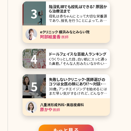
的なスキンケ
陥没乳頭でも授乳はできる? 原因か
ら治療法まで
母乳は赤ちゃんにとって大切な栄養源
であり、授乳を行うことによって、お母
さんと赤ちゃんの結びつきがより深くな
るといわれています。ところが、その大
eクリニック 横浜みなとみらい院
切な授乳シーンで乳頭が奥にひっこん
阿部絵里香
医師
でしまう陥没乳頭という状態に悩まさ
れることがあります。陥没乳頭とはどの
ような状態か説明させて頂くとともに、
治療法など医師
ドールフェイスな芸能人ランキング
くりくりっとした目、白い肌にスッと通っ
た鼻筋。「そんな人形みたいなかわいい
顔に、一度はなってみたい!」と思う女性
は多いのではないでしょうか。 そんなド
ールフェイスの芸能人の中で、特に人
失敗しないクリニック・医師選びの
気がある10人をピックアップしました。
コツは女医の顔にあり!?〜対談・原
どうやったら近づけるか、記事を参考に
かや院長（八重洲形成外科・美容皮
30歳。アンチエイジングを始めるには
研究してみるのもありかもです。 第
膚科）✕北条かや
まだ早い気がするけれど、どんなケア
をすればいいの?美容皮膚科・外科って
怖くない？そんな疑問を解決すべく、八
八重洲形成外科・美容皮膚科
重洲形成外科、美容皮膚科院長の原か
原かや
医師
や先生にお話を伺うシリーズ、後編で
す。かや先生の「美の秘訣」や、信頼でき
る美容外科の選び方など、内容盛りだ
くさんの後編、
もっと見る