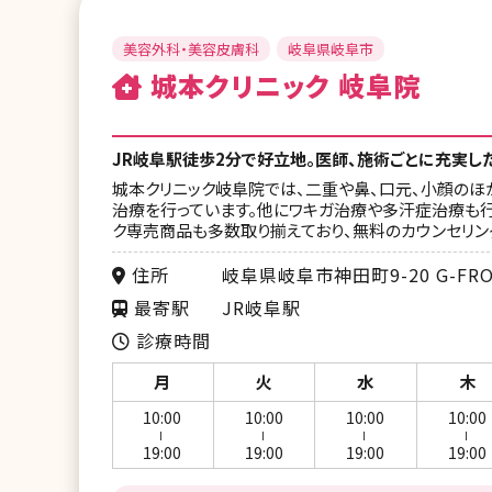
美容外科・美容皮膚科
岐阜県岐阜市
城本クリニック 岐阜院
JR岐阜駅徒歩2分で好立地。医師、施術ごとに充実し
城本クリニック岐阜院では、二重や鼻、口元、小顔のほ
治療を行っています。他にワキガ治療や多汗症治療も行
ク専売商品も多数取り揃えており、無料のカウンセリン
住所
岐阜県岐阜市神田町9-20 G-FR
最寄駅
JR岐阜駅
診療時間
月
火
水
木
10:00
10:00
10:00
10:00
ー
ー
ー
ー
19:00
19:00
19:00
19:00