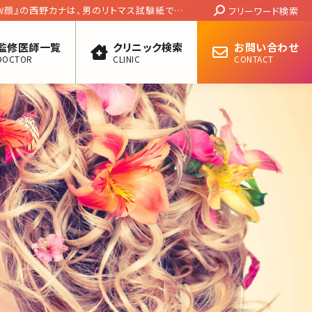
Search:
OW顔』の西野カナは、男のリトマス試験紙であ
フリーワード検索
監修医師一覧
クリニック検索
お問い合わせ
DOCTOR
CLINIC
CONTACT