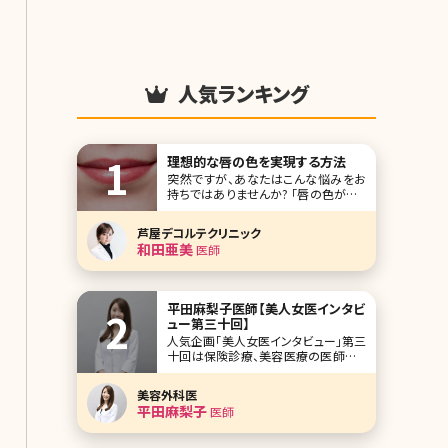
人気ランキング
理想的な唇の色を実現する方法
突然ですが、あなたはこんな悩みをお
持ちではありませんか? 「唇の色が悪く
て、リップカラーやグロスをつけずにい
られない」 「ノーメイクだと唇の血色が
芦屋デコルテクリニック
悪くて不健康に見える」 「10代の頃は
和田亜美
医師
唇の血色がよくてキレイだったのに、最
近、くすんでいる気がする」 女性に多い
悩みですが、積極的に唇のケアをして
平田麻梨子医師【美人女医インタビ
ュー第三十回】
人気企画「美人女医インタビュー」第三
十回は保険診療、美容医療の医師とし
て、複数のクリニックで活躍されてい
る、平田麻梨子（ひらた まりこ）先生で
美容外科医
す。 頭の良さ、透き通る様な美肌、華の
平田麻梨子
医師
ある雰囲気など美人女医を絵に描いた
ような平田先生。ご自身で経験された
すべての美容治療や愛用している具体