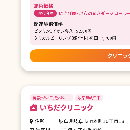
施術価格
毛穴治療
にきび跡・毛穴の開きダーマローラー（
関連施術価格
ビタミンCイオン導入：5,500円
ケミカルピーリング（顔全体）初回：7,700円
クリニッ
美容外科・形成外科・
岐阜県岐阜市
皮膚科・整形外科
いちだクリニック
住所
岐阜県岐阜市清本町10丁目18
最寄駅
バス停本荘小学校前