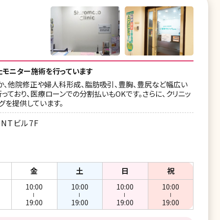
たモニター施術を行っています
か、他院修正や婦人科形成、脂肪吸引、豊胸、豊尻など幅広い
っており、医療ローンでの分割払いもOKです。さらに、クリニッ
グを提供しています。
ONTビル7F
金
土
日
祝
10:00
10:00
10:00
10:00
ー
ー
ー
ー
19:00
19:00
19:00
19:00