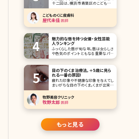
十二回は、横浜市青葉区のこどものく
に皮膚科の屋代未佳（やしろみか）先
生です。 2000年開院の「こどものくに
こどものくに皮膚科
皮膚科」は、地域に密着した診療で長
屋代未佳
医師
年多くの患者さんに愛されてきました。
皮膚科専門医で、美肌が印象的な屋代
先生は、幼少期にアトピー性皮膚炎や
肌荒れに悩
魅力的な唇を持つ女優・女性芸能
人ランキング
ふっくらした唇が旬な年。唇は女らしさ
や色気のポイントともなる重要なパー
ツです。旬な唇を持つ芸能人・女優をラ
ンキングにしましたので、さっそく見て
いきましょう。なりたい&憧れの唇を探し
目の下のくま治療法。＋5歳に見ら
てみてくださいね♪ 第1位石原さとみ
れる一番の原因!
この投稿をInstagramで見る
疲れた印象や不健康な印象を与えてし
まいがちな目の下のくま。くまが出来る
原因も治療法も、くまのタイプによって
異なります。きちんと治療すれば、毎朝
牧野美容クリニック
コンシーラーで隠す必要もありません。
牧野太郎
医師
色で分かる3つの目の下のくまとその
原因 目の下のくまは大きく黒、茶、青の
3種類に分けられます。 黒 黒の
もっと見る