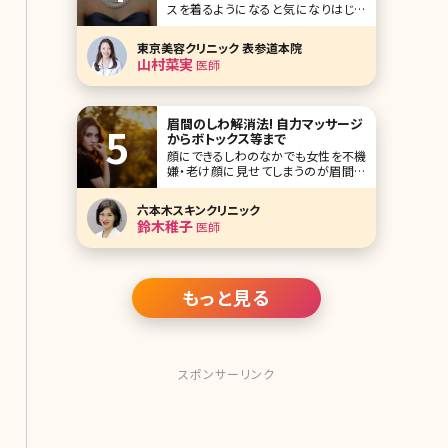
スを着るようになると気になりはじめ
です。今回は
るデコルテの肌。美しい鎖骨となめらか
な白い肌は女性らしさの象徴でもあ
東京美容クリニック 表参道本院
り、意外と男性の目がいくポイントでも
山村菜実
医師
あります。ここで本格的な夏が始まる前
にデコルテのケア方法について考えて
みましょう。 【監修医師からのワンポイ
ント
眉間のしわ解消法! 自力マッサージ
からボトックス等まで
顔にできるしわのなかでも女性を不機
嫌・老け顔に見せてしまうのが眉間の
しわです。笑うとできる目尻のシワと違
って眉間のしわは「いつも怒っている
六本木スキンクリニック
人」というネガティブな印象を与えてし
鈴木稚子
医師
まい、ハッピーなできごとも遠ざかって
しまうかもしれません。では眉間のしわ
を解消・予防するにはどうしたらいいの
でしょうか。 目
もっと見る
スポンサーリンク