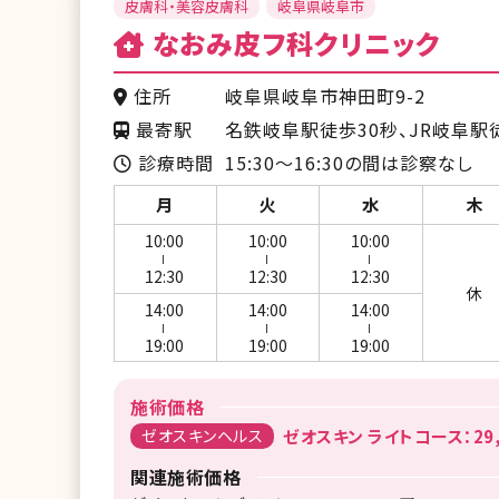
皮膚科・美容皮膚科
岐阜県岐阜市
なおみ皮フ科クリニック
住所
岐阜県岐阜市神田町9-2
最寄駅
名鉄岐阜駅徒歩30秒、JR岐阜駅
診療時間
15:30〜16:30の間は診察なし
月
火
水
木
10:00
10:00
10:00
ー
ー
ー
12:30
12:30
12:30
休
14:00
14:00
14:00
ー
ー
ー
19:00
19:00
19:00
施術価格
ゼオスキンヘルス
ゼオスキン ライトコース：29,
関連施術価格