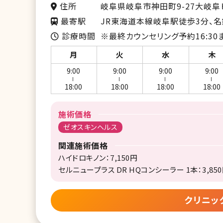
住所
岐阜県岐阜市神田町9-27大岐阜
最寄駅
JR東海道本線岐阜駅徒歩3分、
診療時間
※最終カウンセリング予約16:30
月
火
水
木
9:00
9:00
9:00
9:00
ー
ー
ー
ー
18:00
18:00
18:00
18:00
施術価格
ゼオスキンヘルス
関連施術価格
ハイドロキノン：7,150円
セルニュープラス DR HQコンシーラー 1本：3,85
クリニッ