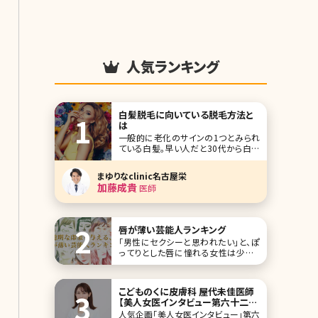
人気ランキング
白髪脱毛に向いている脱毛方法と
は
一般的に老化のサインの1つとみられ
ている白髪。早い人だと30代から白髪
が見られるようになる人もいます。白髪
というと、髪の毛を想像する人が多いと
まゆりなclinic名古屋栄
思いますが、白髪になるのは髪の毛だ
加藤成貴
医師
けではありません。アンダーヘアなども
白髪になります。ここでは、白髪と脱毛
に焦点を当ててお話していきたいと思
います。
唇が薄い芸能人ランキング
「男性にセクシーと思われたい」と、ぽ
ってりとした唇に憧れる女性は少なく
ないでしょう。ですが、可愛いと思ってほ
しいのであれば、唇が薄い方が実はい
いかもしれません。 そこで今回は、唇が
こどものくに皮膚科 屋代未佳医師
薄い芸能人を10名ご紹介。彼女たちの
【美人女医インタビュー第六十二
可愛さを、とくとご覧ください! 第1位新
回】
人気企画「美人女医インタビュー」第六
垣結衣 こ