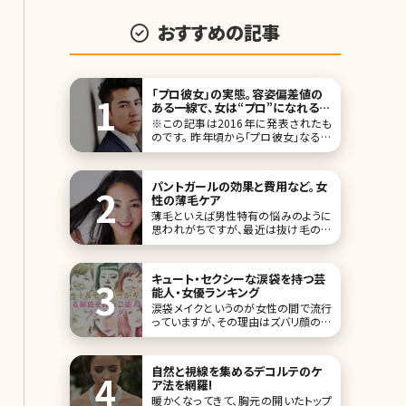
おすすめの記事
「プロ彼女」の実態。容姿偏差値の
ある一線で、女は“プロ”になれるか
決まる／北条かや
※この記事は2016年に発表されたも
のです。 昨年頃から「プロ彼女」なる言
葉を耳にするようになった。「芸能人・ス
ポーツ選手とばかり付き合う一般女
性」のことで、「容姿は端麗、本人は芸
パントガールの効果と費用など。女
能活動を昔やっていたが、名前を検索
性の薄毛ケア
しても見つからない程度。あるいはやっ
薄毛といえば男性特有の悩みのように
ていない」「ブログやSNSも見つからな
思われがちですが、最近は抜け毛の相
い。自己主
談のためにクリニックを訪れる女性が
増えています。女性の薄毛は加齢が大
きな原因ですが、ストレスや生活習慣の
キュート・セクシーな涙袋を持つ芸
乱れなどによって抜け毛に悩まされる
能人・女優ランキング
若い女性も少なくありません。このよう
涙袋メイクというのが女性の間で流行
な女性の薄毛を改善してくれる内服薬
っていますが、その理由はズバリ顔の印
として注目を集めているの
象をかなり左右するから。涙袋はホル
モンタンクと呼ばれ、人相学的にもモ
テる女性のポイントとして挙げられま
自然と視線を集めるデコルテのケ
す。 芸能人もこの涙袋がある人が多く、
ア法を網羅!
その人ならではの、かわいさやセクシ
暖かくなってきて、胸元の開いたトップ
ーさの象徴になっているケースが多い