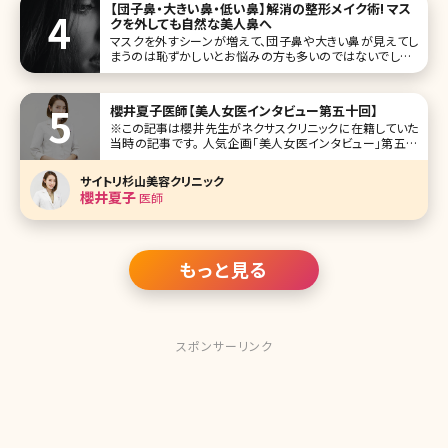
【団子鼻・大きい鼻・低い鼻】解消の整形メイク術! マス
クを外しても自然な美人鼻へ
マスクを外すシーンが増えて、団子鼻や大きい鼻が見えてし
まうのは恥ずかしいとお悩みの方も多いのではないでしょう
か。メイクで上手に隠したくても、シェーディングやハイライト
をやりすぎて逆に目立ってしまうのは避けたいですよね。 そ
こで、今回は”マスクを外しても自然な美人鼻に見える簡単
櫻井夏子医師【美人女医インタビュー第五十回】
メイクテクニック”
※この記事は櫻井先生がネクサスクリニックに在籍していた
当時の記事です。 人気企画「美人女医インタビュー」第五十
回は東京・銀座にあるネクサスクリニック（NEXUS clinic）の
櫻井夏子（さくらい なつこ）医師です。 整形外科医として4年
サイトリ杉山美容クリニック
間大学病院で勤務した後、美容医療へ進みます。転身のきっ
櫻井夏子
医師
もっと見る
スポンサーリンク