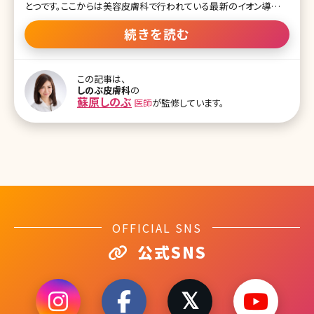
とつです。ここからは美容皮膚科で行われている最新のイオン導入の
施術について詳しく説明していきます。 2-1.美容皮膚科のイオン導入
は何が違うの? ■マシンの性能が高い イオン導入はそれほど出力パ
続きを読む
ワーを上げる必要のない施術ですが、マシンそのものが高品質であ
るのがポイント。効果が持続しやすく、家庭用美顔器とは使用感も異
なるようです。 ■医療機関でしか使えない成分を導入できる ビタミン
この記事は、
C誘導体やプラセンタは化粧品原料を販売しているショップで購入す
しのぶ皮膚科
の
ることができますが、トランサミンのように医療機関でしか扱えない
蘇原しのぶ
医師
が監修しています。
成分もあります。クリニックならこのような、より効果が高い成分もイ
オン導入することが可能です。 2-2.イオン導入とエレクトロポーショ
ンの違い イオン
OFFICIAL SNS
公式SNS