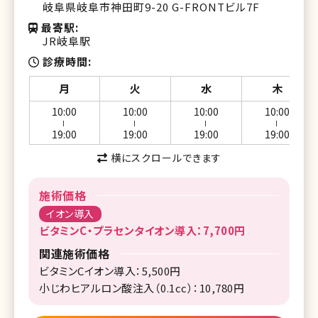
岐阜県岐阜市神田町9-20 G-FRONTビル7F
最寄駅
JR岐阜駅
診療時間
月
火
水
木
10:00
10:00
10:00
10:00
ー
ー
ー
ー
19:00
19:00
19:00
19:00
横にスクロールできます
施術価格
イオン導入
ビタミンC・プラセンタイオン導入：7,700円
関連施術価格
ビタミンCイオン導入：5,500円
小じわヒアルロン酸注入（0.1cc）：10,780円