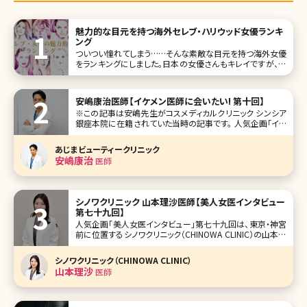
魅力的な目元を持つ海外セレブ・ハリウッド女優ランキ
ング
ついつい憧れてしまう……そんな素敵な目元を持つ海外女優
をランキングにしました。日本の女優さんもキレイですが、海
外のセレブ・女優さんにはまた違った魅力がありますよね。
「こんな風になりたい!」と憧れる女性も少なくないのでは? 1
位オードリー・ヘップバーン View this
安嶋康治医師【イケメン医師に会いたい! 第十回】
※この記事は安嶋先生がコスメディカルクリニック シンシア
銀座本院に在籍されていた当時の記事です。 人気企画「イケ
メン医師に会いたい!」第十回は美容医療の激戦区、東京・銀
座に本院を構えるコスメディカルクリニック シンシアの安嶋
あじまビューティークリニック
康治（あじま やすはる）先生です。 形成外科で長年経験を積
安嶋康治
医師
み、総合
シノワクリニック 山本理沙医師【美人女医インタビュー
第七十九回】
人気企画「美人女医インタビュー」第七十九回は、東京・神宮
前に位置するシノワクリニック（CHINOWA CLINIC）の山本理
沙（やまもと りさ）先生です。 クマ取りを得意とする則本翔院
長が開業。美容皮膚科から美容外科まで幅広い施術を提供
シノワクリニック（CHINOWA CLINIC）
し、全国から多くの患者さんが訪れています。 特に山本先生
山本理沙
医師