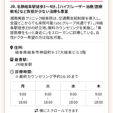
JR、名鉄岐阜駅徒歩3〜4分。【ハイフ/レーザー治療/医療
脱毛】など負担が少ない治療も豊富
湘南美容クリニック岐阜院は、交通費支給制度を導入し、
全国どこからでも来院可能（sbcグループ共通です）。JR岐
阜駅徒歩3分の好立地。無料カウンセリングを実施し、「美
容医療をもっと身近に」をスローガンに診療している。女
性ドクター希望の方は指名可能。
住所
岐阜県岐阜市神田町9-27大岐阜ビル3階
最寄駅
JR岐阜駅
診療時間
※最終カウンセリング予約16:30まで
月
火
水
木
9:00
9:00
9:00
9:00
ー
ー
ー
ー
18:00
18:00
18:00
18:00
横にスクロールできます