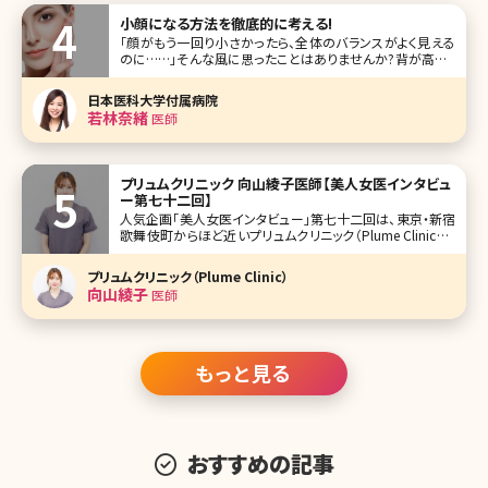
小顔になる方法を徹底的に考える!
「顔がもう一回り小さかったら、全体のバランスがよく見える
のに……」そんな風に思ったことはありませんか?背が高くて
も低くても、小顔で頭身が多くみえればバランスの取れた体
型に見えて「スタイルのいい人」という印象を与えることがで
日本医科大学付属病院
きます。ここでは女性の誰もが憧れるきゅっと引き締まった小
若林奈緒
医師
顔になるための方法に
プリュムクリニック 向山綾子医師【美人女医インタビュ
ー第七十二回】
人気企画「美人女医インタビュー」第七十二回は、東京・新宿
歌舞伎町からほど近いプリュムクリニック（Plume Clinic）で
院長を務める向山綾子（むこうやまあやこ）先生です。 豊胸と
脂肪吸引、脂肪注入を強みとする自身のクリニックを開業。
プリュムクリニック（Plume Clinic）
スタッフ全員女性で構成、完全個室で患者さんが安心して通
向山綾子
医師
え
もっと見る
おすすめの記事