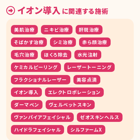
イオン導入
に関連する施術
美肌治療
ニキビ治療
肝斑治療
そばかす治療
シミ治療
赤ら顔治療
毛穴治療
ほくろ除去
水光注射
ケミカルピーリング
レーザートーニング
フラクショナルレーザー
美容点滴
イオン導入
エレクトロポレーション
ダーマペン
ヴェルベットスキン
ヴァンパイアフェイシャル
ゼオスキンヘルス
ハイドラフェイシャル
シルファームX