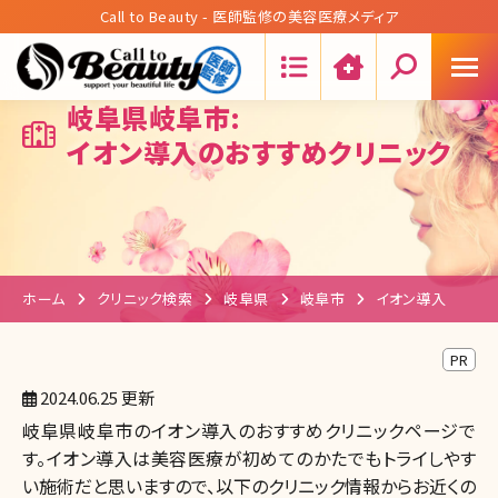
Call to Beauty - 医師監修の美容医療メディア
Search:
岐阜県岐阜市:
イオン導入のおすすめクリニック
ホーム
クリニック検索
岐阜県
岐阜市
イオン導入
PR
2024.06.25 更新
岐阜県岐阜市のイオン導入のおすすめクリニックページで
す。イオン導入は美容医療が初めてのかたでもトライしやす
い施術だと思いますので、以下のクリニック情報からお近くの