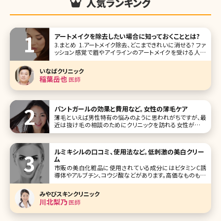
人気ランキング
アートメイクを除去したい場合に知っておくこととは?
3.まとめ 1.アートメイク除去、どこまできれいに消せる? ファ
ッション感覚で眉やアイラインのアートメイクを受ける人が
増えていますが、アートメイクは自分で消すことができませ
ん。アートメイクの除去は医療機関でレーザーを使って行わ
いなばクリニック
れています。 1-1.アートメイク除去の方
稲葉岳也
医師
パントガールの効果と費用など。女性の薄毛ケア
薄毛といえば男性特有の悩みのように思われがちですが、最
近は抜け毛の相談のためにクリニックを訪れる女性が増え
ています。女性の薄毛は加齢が大きな原因ですが、ストレスや
生活習慣の乱れなどによって抜け毛に悩まされる若い女性
も少なくありません。このような女性の薄毛を改善してくれる
ルミキシルの口コミ、使用法など。低刺激の美白クリー
内服薬として注目を集めているの
ム
市販の美白化粧品に使用されている成分にはビタミンC誘
導体やアルブチン、コウジ酸などがあります。高価なものも多
いようですが、あまり変化が感じられないという方も多いので
はないでしょうか。また、クリニックで処方されるハイドロキノ
みやびスキンクリニック
ンは一定の効果があるものの、刺激を感じたり肌が白ぬけし
川北梨乃
医師
たりする恐れがあるため万