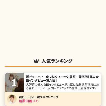
人気ランキング
麗ビューティー皮フ科クリニック 居原田麗医師【美人女
医インタビュー第六回】
大好評の美人女医インタビュー第六回は滋賀県草津市にあ
る麗ビューティー皮フ科クリニックの居原田麗院長です。美
容皮膚科メインですが、美容外科のメニューも充実していて、
アットホームなクリニックを目指しています。県外からも多数
麗ビューティー皮フ科クリニック
患者さんが来ていて、多くの頻度で更新されるブログのこと、
居原田麗
医師
院長自信の美容のことなど、