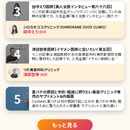
がきれいな芸能人をランキングでご紹介します。さまざまな
田中えり医師【美人女医インタビュー第六十六回】
瞳の色・形を持つ
※この記事は田中先生がシノワクリニックに在籍していた当
時の記事です。 人気企画「美人女医インタビュー」第六十六
回は、東京・神宮前のシノワクリニック（CHINOWA CLINIC）の
田中えり（たなか えり）先生です。 シノワクリニックは、渋谷と
シロカネココクリニック（SHIROKANE COCO CLINIC）
原宿（明治神宮前）の中間エリアに位置する美容外科・
田中えり
医師
津田智幸医師【イケメン医師に会いたい! 第五回】
※この記事は津田医師が水の森美容外科東京新宿院在籍
時に取材をした記事です。 人気企画「イケメン医師に会いた
い!」第五回は全国に4院を展開する水の森美容外科東京新
宿院の津田智幸(つだ ともゆき)院長です。 笑顔が優しい津
つだ美容外科クリニック
田院長。医師として憧れているお父様のことや患者様への思
津田智幸
医師
いを語ってもらいました。
夏バテの原因と予防・軽減に摂りたい美容クリニック専
売のサプリメント&内服薬
Contents 夏バテは何が原因で起こるのか 夏バテの予防、軽
減のために取り入れたい栄養素 サプリメントと薬の違い 毎
年の夏の厳しい暑さに見舞われて、夏バテになってしまうと
いう方も多いのではないでしょうか? フェーン現象という言葉
もよく聞くようにな
もっと見る