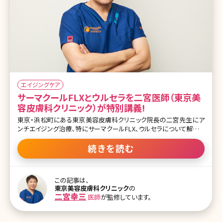
エイジングケア
サーマクールFLXとウルセラを二宮医師（東京美
容皮膚科クリニック）が特別講義!
東京・浜松町にある東京美容皮膚科クリニック院長の二宮先生にア
ンチエイジング治療、特にサーマクールFLX、ウルセラについて解説し
てもらいました。 アンチエイジング機器の代名詞といっても過言では
ないこの2機器。実際に毎日クリニックで治療にあたり、多数の症例
続きを読む
を見てきたからこその解説は貴重です。アンチエイジング治療の変
遷、機器の進化、類似の機器についてなど、普段医師からはなかなか
聞けない情報満載です。治療を検討している方は是非ご覧ください。
この記事は、
目次 ・若返りの種類について ・切る施術 ・切らない施術 ・サーマク
東京美容皮膚科クリニック
の
ールFLXについて ・サーマクールを受ける際の注意点 ・ウルセラにつ
二宮幸三
医師
が監修しています。
いて ・ウルセラを受ける際の注意点 ・多様化するレーザーについて
違いを知りたい ・女性はいつからアンチエイジングをするべきか ・年
齢や症状に合った施術の選択方法 ・アンチエイジング治療をする際