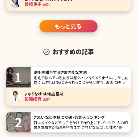
格的に鼻の印象を変えようと思ったら美容整形に頼るしか
曽根良子
医師
方法はありません。 とはいえ、
もっと見る
おすすめの記事
剛毛を脱毛するさまざまな方法
剛毛で悩んでいる女性は意外と少なくありません。しかし女
性にムダ毛はNGとみられることが多い昨今。画面に映し出
された芸能人の毛が処理されていないというだけで大きな
話題になってしまうのですから、剛毛さんにとってはかなり
まゆりなclinic名古屋栄
辛いものがあります。ここでは、剛毛でお悩みの方のために
加藤成貴
医師
脱毛・自己処理などによる解消方法
きれいな目を持つ女優・芸能人ランキング
目はメイクなどでも手をかけて作り上げるパーツで、人の印
象を左右する効果を持ちます。きれいな目は、女性の“美人・
かわいい”を実現させ、またその人ならではの特徴（キャラク
ター）も生み出します。 今回は惹きつけられる魅力を持つ、目