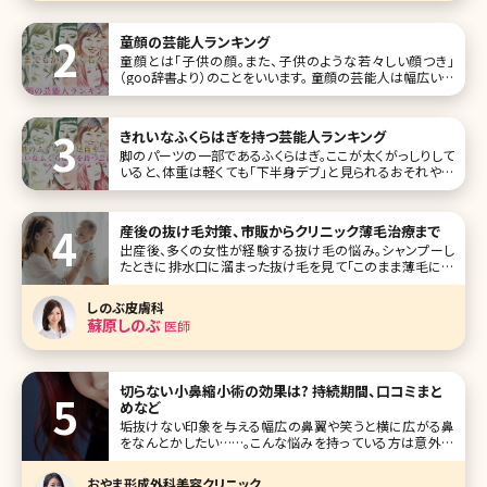
童顔の芸能人ランキング
童顔とは「子供の顔。また、子供のような若々しい顔つき」
（goo辞書より）のことをいいます。 童顔の芸能人は幅広い世
代にいます。印象として、いつまでも年をとらないなどが挙げ
られるのではないでしょうか。 ここでは、そんな童顔を持つ芸
能人をランキングにしてご紹介していきます。 第1位永作博美
きれいなふくらはぎを持つ芸能人ランキング
脚のパーツの一部であるふくらはぎ。ここが太くがっしりして
いると、体重は軽くても「下半身デブ」と見られるおそれや全
体のバランスがなんとなく悪くなってしまいます。その他に
も、ふくらはぎといえば浮腫みやすい部分でもあるので、美脚
を目指す方ならいつも気にしていたいところです。 今回は美
産後の抜け毛対策、市販からクリニック薄毛治療まで
しく細いだけでは
出産後、多くの女性が経験する抜け毛の悩み。シャンプーし
たときに排水口に溜まった抜け毛を見て「このまま薄毛にな
ってしまうのでは……」と不安を覚えた方もいるのでは?で
は、この産後の抜け毛はいつまで続くのでしょうか。ここで産
しのぶ皮膚科
後の抜け毛の原因や対策、その他の女性の抜け毛・薄毛のト
蘇原しのぶ
医師
ラブルについて詳しく説明し
切らない小鼻縮小術の効果は? 持続期間、口コミまと
めなど
垢抜けない印象を与える幅広の鼻翼や笑うと横に広がる鼻
をなんとかしたい……。こんな悩みを持っている方は意外に
多いのではないでしょうか。鼻は眼や口元と違ってメイクで見
せ方を変えることがほとんどできないパーツ。それだけに本
おやま形成外科美容クリニック