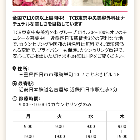
全国で110院以上展開中! TCB東京中央美容外科はナ
チュラルな美しさを目指しています
TCB東京中央美容外科グループでは、30〜100%オフのモ
ニターを募集中! 近鉄四日市駅徒歩3分の便利な立地
で、カウンセリングや医師の指名料は無料です。清潔感溢
れる空間で、プライバシーも保護。カウンセリング重視で、
安心してご相談いただけます。詳細はHPをご覧ください。
住所
三重県四日市市諏訪栄町10-7 ことぶきビル 2F
最寄駅
近畿日本鉄道名古屋線 近鉄四日市駅徒歩3分
診療時間
9:00～10:00はカウンセリングのみ
月
火
水
木
9:00
9:00
9:00
9:00
ー
ー
ー
ー
19:00
19:00
19:00
19:00