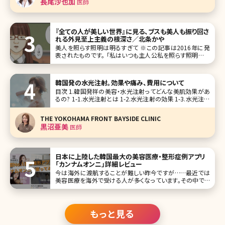
長尾沙也加
医師
合わ
『全ての人が美しい世界』に見る、ブスも美人も振り回さ
れる外見至上主義の根深さ／北条かや
美人を照らす照明は明るすぎて ※この記事は2016年に発
表されたものです。 「私はいつも主人公私を照らす照明はい
つも明るくて眩しい照明が当たらない場所のことは知らなか
った」――無料漫画サイト、comicoで連載中の『全ての人が美し
い
韓国発の水光注射。効果や痛み、費用について
目次 1.韓国発祥の美容・水光注射ってどんな美肌効果があ
るの? 1-1.水光注射とは 1-2.水光注射の効果 1-3.水光注射
のメリットとは 1-4.水光注射の痛みは? 1-5.水光注射のダウ
ンタイム、跡や赤み、内出血がある? 2.水光注射の費用 3.ま
THE YOKOHAMA FRONT BAYSIDE CLINIC
とめ 【
黒沼亜美
医師
日本に上陸した韓国最大の美容医療・整形症例アプリ
「カンナムオンニ」詳細レビュー
今は海外に渡航することが難しい昨今ですが……最近では
美容医療を海外で受ける人が多くなっています。その中でも
最も人気の渡航先として「韓国」が挙げられます。韓国は美容
大国と言われ、若い男女の間ではK-POPも流行し、韓国のフ
ァッションや美容を参考にする人が急増しています。 そして韓
国で施術
もっと見る