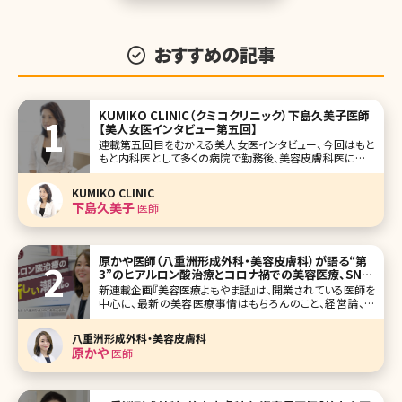
おすすめの記事
KUMIKO CLINIC（クミコクリニック）下島久美子医師
【美人女医インタビュー第五回】
連載第五回目をむかえる美人女医インタビュー、今回はもと
もと内科医として多くの病院で勤務後、美容皮膚科医になら
れ、2014年に東京・日比谷に美容皮膚科・医療痩身をメイン
とするKUMIKO CLINIC（クミコクリニック）を開設された、院
KUMIKO CLINIC
長の下島久美子先生です。 美容皮膚科に携わろうと思った
下島久美子
医師
想い、医療
原かや医師（八重洲形成外科・美容皮膚科）が語る“第
3”のヒアルロン酸治療とコロナ禍での美容医療、SNS
論など
新連載企画『美容医療よもやま話』は、開業されている医師を
中心に、最新の美容医療事情はもちろんのこと、経営論、医
師論、SNS論、美容論など、メディアなどでもあまり話す機会
のない視点のインタビューにしています。激変する美容医療
八重洲形成外科・美容皮膚科
業界で、普段どんなことを考えて診療しているのか、患者側
原かや
医師
からの視点ではなかなか