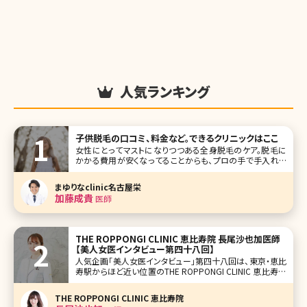
人気ランキング
子供脱毛の口コミ、料金など。できるクリニックはここ
女性にとってマストになりつつある全身脱毛のケア。脱毛に
かかる費用が安くなってることからも、プロの手で手入れを
してもらうという考え方が浸透してきていますよね。さらに、最
近では子供に脱毛を受けさせたいと考える人も増えている
まゆりなclinic名古屋栄
のだとか。でも
加藤成貴
医師
THE ROPPONGI CLINIC 恵比寿院 長尾沙也加医師
【美人女医インタビュー第四十八回】
人気企画「美人女医インタビュー」第四十八回は、東京・恵比
寿駅からほど近い位置のTHE ROPPONGI CLINIC 恵比寿院
の長尾沙也加（ながおさやか）先生です。 エイジングケア全
般、特にヒアルロン酸注入を得意とする長尾先生はミセスジ
THE ROPPONGI CLINIC 恵比寿院
ャパン全国大会優勝など美を競うコンテストでの実績も持ち