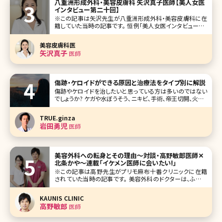
八重洲形成外科・美容皮膚科 矢沢真子医師【美人女医
インタビュー第二十回】
※この記事は矢沢先生が八重洲形成外科・美容皮膚科に在
籍していた当時の記事です。 恒例「美人女医インタビュー」も
早いもので今回で20回目。今回は東京駅の八重洲口から徒
歩すぐの場所にある八重洲形成外科・美容皮膚科に勤務さ
美容皮膚科医
れている矢沢真子先生です。 もとは形成外科出身で、そこか
矢沢真子
医師
ら美容皮膚科を中心とする
傷跡・ケロイドができる原因と治療法をタイプ別に解説
傷跡やケロイドを治したいと思っている方は多いのではない
でしょうか? ケガや水ぼうそう、ニキビ、手術、帝王切開、火傷、
リストカットなどみなさんどこかに程度の差はあれ傷跡があ
るかと思います。そもそも傷跡とケロイドの違いってなんだ
TRUE.ginza
ろう、治療法はどんなものがあるのかといった疑問に対して
岩田勇児
医師
全てお答えしていきま
美容外科への転身とその理由〜対談・高野敏郎医師✕
北条かや〜連載「イケメン医師に会いたい!」
※この記事は高野先生がプリモ麻布十番クリニックに在籍
されていた当時の記事です。 美容外科のドクターは、ふだん
何を考えているのだろう。CMに出てくる先生たちは、爽やか
な笑顔で私たちを迎えてくれるけど、実際に何を思って働い
KAUNIS CLINIC
ているのか、本当のところは見えてこない。これまでのキャリ
高野敏郎
医師
アや、大切にしている理念