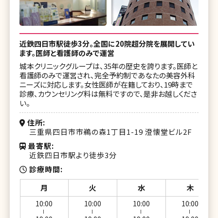
近鉄四日市駅徒歩3分。全国に20院超分院を展開してい
ます。医師と看護師のみで運営
城本クリニックグループは、35年の歴史を誇ります。医師と
看護師のみで運営され、完全予約制であなたの美容外科
ニーズに対応します。女性医師が在籍しており、19時まで
診療、カウンセリング料は無料ですので、是非お越しくださ
い。
住所
三重県四日市市鵜の森1丁目1-19 澄懐堂ビル2F
最寄駅
近鉄四日市駅より徒歩3分
診療時間
月
火
水
木
10:00
10:00
10:00
10:00
ー
ー
ー
ー