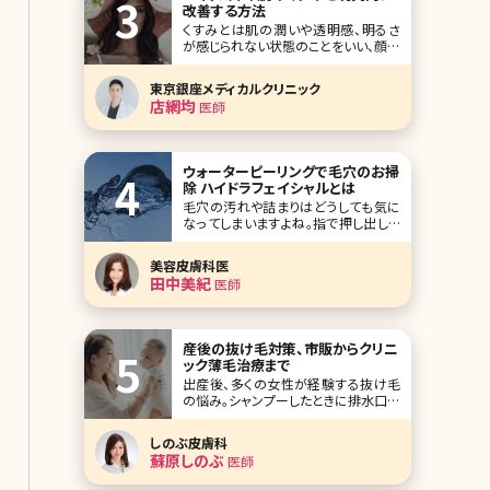
改善する方法
くすみとは肌の潤いや透明感、明るさ
が感じられない状態のことをいい、顔全
体にできることが多いです。肌荒れのよ
うに分かりやすい症状が出ることがな
東京銀座メディカルクリニック
く、自分の肌がくすんでいると気づか
店網均
医師
ず、症状が慢性化してしまうケースもあ
ります。 くすみにはさまざまなタイプが
あり、原因によって対処方法も変わって
きま
ウォーターピーリングで毛穴のお掃
除 ハイドラフェイシャルとは
毛穴の汚れや詰まりはどうしても気に
なってしまいますよね。指で押し出した
り、毛穴用の粘着シートなどの自己処
理で無理に毛穴詰まりを解消しようと
美容皮膚科医
するとお肌を傷つけてしまったり、負荷
田中美紀
医師
がかかることによって毛穴が広がって
しまい目立ってしまうなどトラブルの原
因となります。 ハイドラフェイシャルは
ピーリングの
産後の抜け毛対策、市販からクリニ
ック薄毛治療まで
出産後、多くの女性が経験する抜け毛
の悩み。シャンプーしたときに排水口に
溜まった抜け毛を見て「このまま薄毛
になってしまうのでは……」と不安を覚
しのぶ皮膚科
えた方もいるのでは?では、この産後の
蘇原しのぶ
医師
抜け毛はいつまで続くのでしょうか。こ
こで産後の抜け毛の原因や対策、その