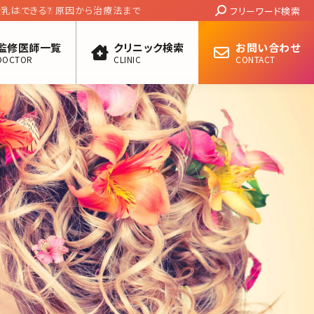
Search:
陥没乳頭でも授乳はできる? 原因から治療法まで
フリーワード検索
監修医師一覧
クリニック検索
お問い合わせ
DOCTOR
CLINIC
CONTACT