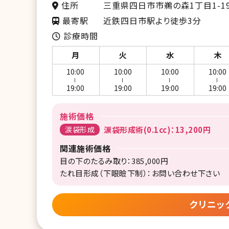
住所
三重県四日市市鵜の森1丁目1-19
最寄駅
近鉄四日市駅より徒歩3分
診療時間
月
火
水
木
10:00
10:00
10:00
10:00
ー
ー
ー
ー
19:00
19:00
19:00
19:00
施術価格
涙袋形成
涙袋形成術(0.1cc)：13,200円
関連施術価格
目の下のたるみ取り：385,000円
たれ目形成（下眼瞼下制）：お問い合わせ下さい
クリニッ