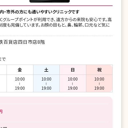
内・市外の方にも通いやすいクリニックです
Cグループポイントが利用でき、遠方からの来院も安心です。高
度も完備しています。お顔の目もと、鼻、輪郭、口元など気に
近鉄百貨店四日市店8階
まで
金
土
日
祝
10:00
10:00
10:00
10:00
ー
ー
ー
ー
19:00
19:00
19:00
19:00
円