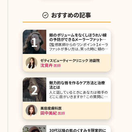
おすすめの記事
頬のボリュームをなくしほうれい線
の予防ができるメーラーファット除
去について
【監修医師からのワンポイント】メーラ
ファットが多い方は、笑った時に頬のふ
くらみが目立ち、顔が大きく見えてしま
うことがあります。メーラーファットはダ
ゼティスビューティークリニック 池袋院
イエットでも落としにくい脂肪です。 メ
沈竟卉
医師
ーラーファット除去は無理なダイエット
をせずに、すっきりとしたお顔立ちにな
ることができますが、脂肪を取りすぎる
と逆に
魅力的な唇を作るケア方法と治療
法とは
人と話しているときにあなたは相手の
どこに目がいきますか? この質問に対
して、多くの人が目元と口元と答えるそ
うです。そして目元と口元の印象で相手
美容皮膚科医
が若々しく見えるのか、それとも老けて
田中美紀
医師
いるように見えるのかを感じとるようで
す。 それなのにもかかわらず、顔のスキ
ンケアは念入りに行っているのに、唇の
30代以降の肌のくすみを現実的に