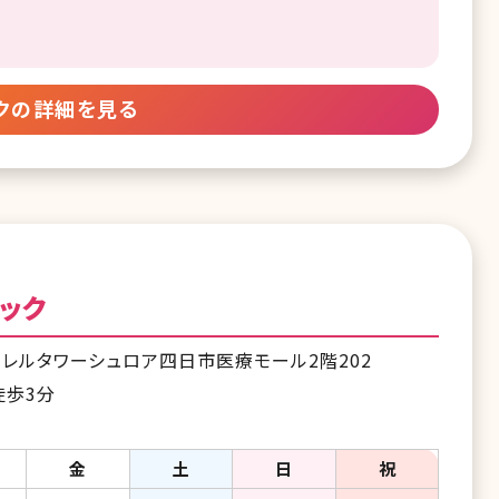
クの詳細を見る
ック
レルタワーシュロア四日市医療モール2階202
徒歩3分
金
土
日
祝