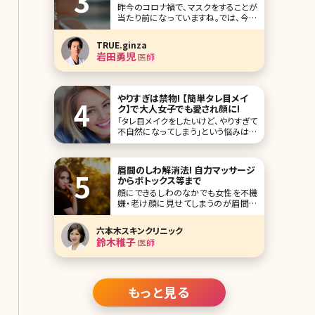
昨今のコロナ禍で、マスクをすることが
当たり前になっていますね。では、今後
マスクを外して生活するにあたって1番
気になるのは目の下からフェイスライ
TRUE.ginza
ンまでの中顔面及び下顔面です。特に、
岩田勇児
医師
ほうれい線や口元のぽよっとしたたる
みで悩まれている方が多いです。ダイエ
ットで改善すると思っても効果がなか
ったり、そればかり
やりすぎは禁物! 【簡単タレ目メイ
ク】で大人女子でも愛され顔に!
「タレ目メイクをしたいけど、やりすぎて
不自然になってしまう」という悩みはあ
りませんか?特に、大切なデートやイベ
ントの日にメイクが失敗するのは避け
たいですよね。そこで、今回は簡単にで
眉間のしわ解消法! 自力マッサージ
きるタレ目メイクの方法とコツ、目の形
からボトックス等まで
別ポイントを解説していきます。 タレ目
顔にできるしわのなかでも女性を不機
メイクにおすすめのアイテムも紹介す
嫌・老け顔に見せてしまうのが眉間の
るの
しわです。笑うとできる目尻のシワと違
って眉間のしわは「いつも怒っている
六本木スキンクリニック
人」というネガティブな印象を与えてし
鈴木稚子
医師
まい、ハッピーなできごとも遠ざかって
しまうかもしれません。では眉間のしわ
を解消・予防するにはどうしたらいいの
でしょうか。 目
もっと見る