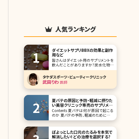
人気ランキング
ダイエットサプリBBXの効果と副作
用など
皆さんはダイエット用のサプリメントを
飲んだことがありますか?炭水化物や
脂質の吸収を抑える成分を配合したダ
イエットサポートサプリメントはいくつ
タケダスポーツ・ビューティークリニック
もありますが、体重を維持する程度の
武田りわ
医師
効果しかないと感じている方が多いの
ではないでしょうか。そこで、是非チェッ
クしてほしいのが美容クリニックで処
方されるダイエット
夏バテの原因と予防・軽減に摂りた
い美容クリニック専売のサプリメン
ト&内服薬
Contents 夏バテは何が原因で起こる
のか 夏バテの予防、軽減のために取り
入れたい栄養素 サプリメントと薬の違
い 毎年の夏の厳しい暑さに見舞われ
て、夏バテになってしまうという方も多
ぽよっとした口元のたるみを本気で
いのではないでしょうか? フェーン現象
解消したい! どの治療を選択する?
という言葉もよく聞くようにな