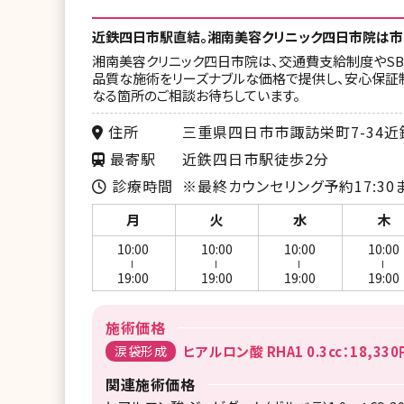
近鉄四日市駅直結。湘南美容クリニック四日市院は市
湘南美容クリニック四日市院は、交通費支給制度やSB
品質な施術をリーズナブルな価格で提供し、安心保証制
なる箇所のご相談お待ちしています。
住所
三重県四日市市諏訪栄町7-34
最寄駅
近鉄四日市駅徒歩2分
診療時間
※最終カウンセリング予約17:30
月
火
水
木
10:00
10:00
10:00
10:00
ー
ー
ー
ー
19:00
19:00
19:00
19:00
施術価格
涙袋形成
ヒアルロン酸 RHA1 0.3cc：18,330
関連施術価格