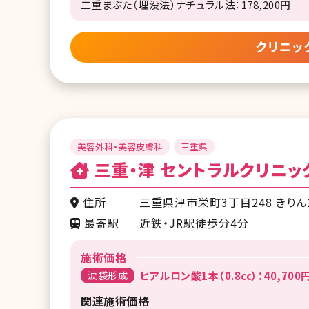
二重まぶた（埋没法）ナチュラル法：178,200円
クリニッ
美容外科・美容皮膚科
三重県
三重・津 セントラルクリニッ
住所
三重県津市栄町3丁目248 きりん2
最寄駅
近鉄・JR駅徒歩分4分
施術価格
涙袋形成
ヒアルロン酸1本（0.8cc）：40,700
関連施術価格