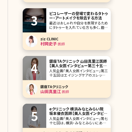
クオーツクリニック」。ク
ピコレーザーの登場で変わるタトゥ
ー・アートメイクを除去する方法
最近はおしゃれや自分を表現するため
にタトゥーを入れている方も多く、眉毛
やリップなどのアートメイクも主流にな
っています。 読者さんのなかにも施術
ziz CLINIC
を受けられた方は多いのではないでし
村岡史子
医師
ょうか? どちらもとっても良い施術です
が、受けてみると「思った感じと違
う……」と思われたり、歳を重ね趣味が
変わってしまっ
銀座TAクリニック 山田真里江医師
【美人女医インタビュー第三十五
回】
人気企画「美人女医インタビュー」第三
十五回はエイジングケアのスレッドリ
フト術をはじめ、美容外科全般を扱い、
全国に4院を展開するTAクリニックグル
銀座TAクリニック
ープの主要拠点、銀座TAクリニックの
山田真里江
医師
山田真里江（やまだまりえ）先生です。
もともとはニキビ肌に悩まされていて、
美容皮膚科を訪れたのが、美容の医師
をや
eクリニック 横浜みなとみらい院
坂本優衣医師【美人女医インタビュ
ー第七十七回】
人気企画「美人女医インタビュー」第七
十七回は、横浜・みなとみらいにあるe
クリニック（e-clinic）横浜みなとみらい
院で院長を務める坂本優衣（さかもと