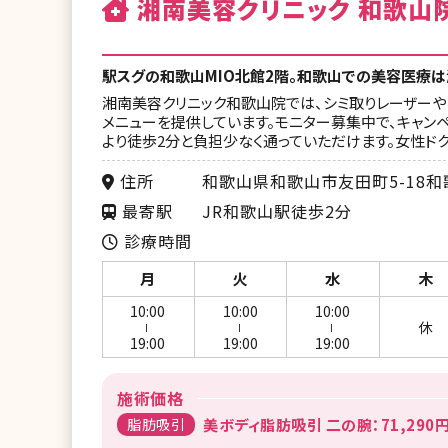
湘南美容クリニック 和歌山
駅スグの和歌山MIO北館2階。和歌山での美容医療
湘南美容クリニック和歌山院では、シミ取りレーザーや
メニューを提供しています。モニター募集中で、キャン
より徒歩2分と負担少なく通っていただけます。女性ド
住所
和歌山県和歌山市友田町5-18和
最寄駅
JR和歌山駅徒歩2分
診療時間
月
火
水
木
10:00
10:00
10:00
休
ー
ー
ー
19:00
19:00
19:00
施術価格
脂肪吸引
美ボディ脂肪吸引 二の腕：71,290