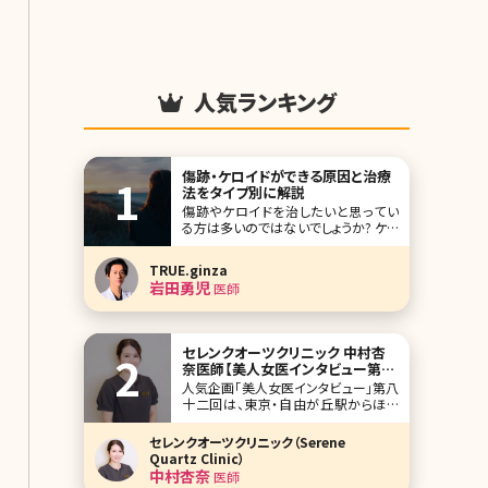
人気ランキング
傷跡・ケロイドができる原因と治療
法をタイプ別に解説
傷跡やケロイドを治したいと思ってい
る方は多いのではないでしょうか? ケガ
や水ぼうそう、ニキビ、手術、帝王切開、
火傷、リストカットなどみなさんどこか
TRUE.ginza
に程度の差はあれ傷跡があるかと思
岩田勇児
医師
います。そもそも傷跡とケロイドの違い
ってなんだろう、治療法はどんなもの
があるのかといった疑問に対して全て
お答えしていきま
セレンクオーツクリニック 中村杏
奈医師【美人女医インタビュー第八
十二回】
人気企画「美人女医インタビュー」第八
十二回は、東京・自由が丘駅からほど
近いセレンクオーツクリニック（Serene
Quartz Clinic）で院長を務める中村杏
セレンクオーツクリニック（Serene
奈（なかむら あんな）先生です。 やわら
Quartz Clinic）
かな光が差し込む、ゆったりとした空間
中村杏奈
医師
で美しさも心も満たしてくれる「セレン