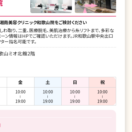
院
は湘南美容クリニック和歌山院をご検討ください
しわ取り、二重、医療脱毛、美肌治療から糸リフトまで、多彩な
ペーン情報はHPでご確認いただけます。JR和歌山駅中央出口
クター指名可能です。
歌山ミオ北館2階
金
土
日
祝
10:00
10:00
10:00
10:00
ー
ー
ー
ー
19:00
19:00
19:00
19:00
円