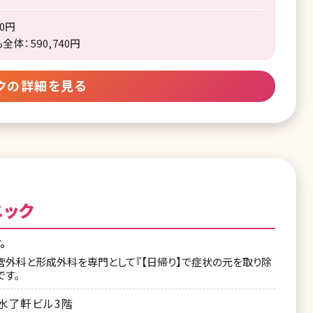
00円
体：590,740円
クの詳細を見る
ニック
。
管外科と形成外科を専門として『【日帰り】で症状の元を取り除
です。
1水了軒ビル3階