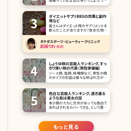
頑張っている女性は多いでしょう。です
が、一重まぶたでも素敵な女性は多い
んですよ!芸能人、女優にも美人やかわ
いいというキャラクターで、一重の人は
ダイエットサプリBBXの効果と副作
意外と多いです! そこで今回は、一重で
用など
もかわいい女性芸能人をランキング形
皆さんはダイエット用のサプリメントを
式でご紹介していきましょう。 第1位
飲んだことがありますか?炭水化物や
脂質の吸収を抑える成分を配合したダ
イエットサポートサプリメントはいくつ
タケダスポーツ・ビューティークリニック
もありますが、体重を維持する程度の
武田りわ
医師
効果しかないと感じている方が多いの
ではないでしょうか。そこで、是非チェッ
クしてほしいのが美容クリニックで処
方されるダイエット
しょうゆ顔の芸能人ランキング。すっ
きり薄い顔の代表（男性俳優編）
ソース顔、塩顔、味噌顔など、男性の顔
のタイプの形容は様々な呼ばれ方があ
りますが、一番日本人らしい顔立ちと言
われているのが、しょうゆ顔です。かつ
て、バブル期に流行語大賞まで受賞し
色白な芸能人ランキング。透き通る
たこともあるしょうゆ顔は、すっきりして
ような肌は美女の証
いて、薄い顔が特徴。 ファッションも、派
多少顔かたちに欠点があっても色白で
手ではなく地味ではなく、ナチュラルな
あればそれをカバーできる、という意味
感じの人
を持つ「色の白いは七難隠す」というこ
とわざがあります。女性はメイクや髪型
などでだいぶ雰囲気が変わりますが、
色白という点においては小細工出でき
もっと見る
る限度はしれていて、基本的なケアやも