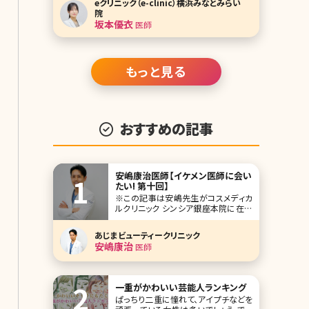
eクリニック（e-clinic）横浜みなとみらい
ゆい）先生です。 eクリニックは、円戸望
院
統括院長が全国に展開する美容外科・
坂本優衣
医師
美容皮膚科クリニック。 横浜みなとみ
らい院では全身麻酔設備を備え
もっと見る
おすすめの記事
安嶋康治医師【イケメン医師に会い
たい! 第十回】
※この記事は安嶋先生がコスメディカ
ルクリニック シンシア銀座本院に在籍
されていた当時の記事です。 人気企画
「イケメン医師に会いたい!」第十回は美
あじまビューティークリニック
容医療の激戦区、東京・銀座に本院を
安嶋康治
医師
構えるコスメディカルクリニック シンシ
アの安嶋康治（あじま やすはる）先生で
す。 形成外科で長年経験を積み、総合
一重がかわいい芸能人ランキング
ぱっちり二重に憧れて、アイプチなどを