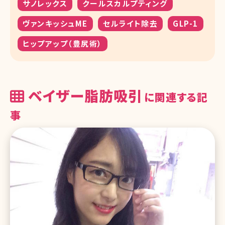
サノレックス
クールスカルプティング
ヴァンキッシュME
セルライト除去
GLP-1
ヒップアップ（豊尻術）
ベイザー脂肪吸引
に関連する記
事