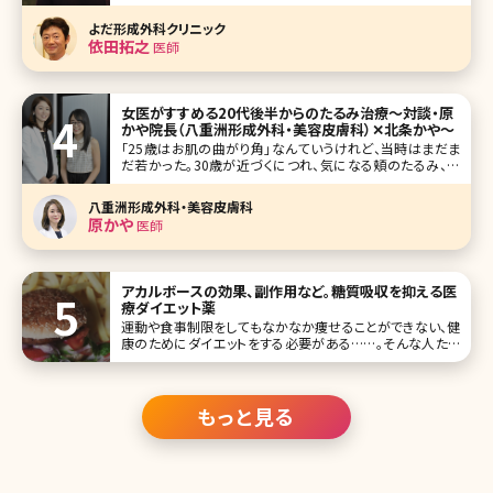
ックでの治療ができるようになりました。にもかかわらず、世
間には薄毛で悩んでいる男性がまだまだたくさんいます。残
よだ形成外科クリニック
念ながら、AGAの治療薬であるフィナステリドはすべての人
依田拓之
医師
に効果をもたらしてく
女医がすすめる20代後半からのたるみ治療〜対談・原
かや院長（八重洲形成外科・美容皮膚科）✕北条かや〜
「25歳はお肌の曲がり角」なんていうけれど、当時はまだま
だ若かった。30歳が近づくにつれ、気になる頬のたるみ、毛
穴、目元……。アンチエイジングを始めるにはまだ早い気が
するけれど、どんなケアをすればいいの?美容皮膚科・外科っ
八重洲形成外科・美容皮膚科
て怖くない?そんな疑問を解決すべく、八重洲形成外科・美容
原かや
医師
皮膚科院長の原かや
アカルボースの効果、副作用など。糖質吸収を抑える医
療ダイエット薬
運動や食事制限をしてもなかなか痩せることができない、健
康のためにダイエットをする必要がある……。そんな人たち
にオススメのメディカルダイエット。食欲抑制効果のあるサノ
レックスやBBXといった内服薬の他、糖質の吸収を抑えてダ
イエット効果をもたら
もっと見る