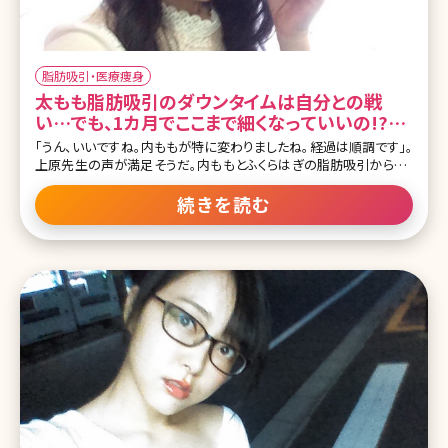
脂肪吸引・医療痩身
太もも脂肪吸引のダウンタイムは自分との戦
い…でも、1カ月でここまで細くなっていいの!?／
北条かやの脂肪吸引（太もも、ふくらはぎ）体験記
「うん、いいですね。内ももが特に変わりましたね。経過は順調です」。
上原先生の声が満足そうだ。内ももとふくらはぎの脂肪吸引から1カ
月。経過の写真撮影と検診のため、私は湘南美容外科クリニックの
両国院を訪ねていた。「まだ1カ月で、こんなに細くなっていいんです
続きを読む
か?」「僕自身もちょっと驚きです。北条さんはもともと普通体型だった
ので、そこからさらに細くするためにかなり追求しましたよ。成果が出
せて嬉しいです」先生の驚いた表情が、だんだんと自信に満ちた笑み
に変わるのが分かった。ダウンタイムの1カ月、私の体内では大きな
変化が起こっていたのだ。 ▼北条かやX湘南美容クリニックの脂肪吸
引レポート前編はこちら! [ctb column] 「平気」アピールから一転、脚
がビキビキ痛み始める 脂肪吸引から1週間の抜糸後は、かなり浮か
れていた。「痛みも減ってきたし、スタスタ歩ける!想像していたよりず
っとラクだな