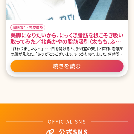
脂肪吸引・医療痩身
美脚になりたいから、にっくき脂肪を根こそぎ吸い
取ってみた／北条かやの脂肪吸引（太もも、ふく
らはぎ）体験記
「終わりましたよ～」……目を開けると、手術室の天井と医師、看護師
の顔が見えた。「ありがとうございます。すっかり寝てました。何時間か
かりましたか?」「今2時半だから、4時間ですね」「え、そんなに!?」麻酔
の注射をしてからの記憶が一切ない。手術を始めたのが午前10時だ
続きを読む
から、4時間以上も眠っていたのだ。その間にすべてが終わっていたこ
とが信じられず、タイムスリップしたような気分である。麻酔の時はあ
んなに緊張していたのに、すべてが嘘のように終わっている。看護師
さんが、私の脚をバンテージのようなものでぐるぐる巻きにしていく。
長時間のオペを終えた上原先生は「また来ますね」と声をかけつつ、
手術室を出て行った。これから長いダウンタイムが始まるのだ。 細い
脚が欲しくて、何でも試した 太ももとふくらはぎの脂肪吸引をしよう
と思ったのは、もう何カ月も前だ。長年のコンプレックスだった脚の
太さをなんとかしたくて
OFFICIAL SNS
公式SNS