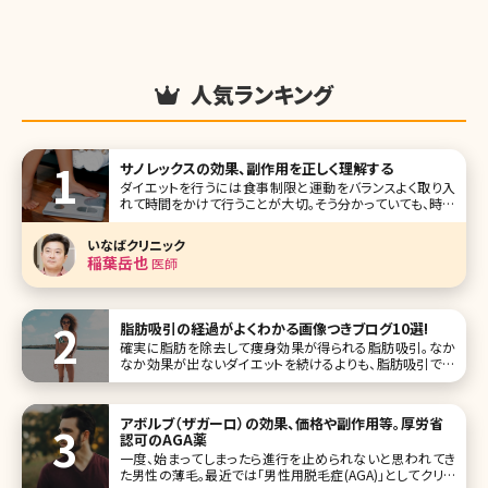
人気ランキング
サノレックスの効果、副作用を正しく理解する
ダイエットを行うには食事制限と運動をバランスよく取り入
れて時間をかけて行うことが大切。そう分かっていても、時に
は短期間で痩せたい!というときがありますよね。また頑張っ
てもダイエットが成功しない場合、心が折れてしまいそうに
いなばクリニック
なることも。そんな悩み
稲葉岳也
医師
脂肪吸引の経過がよくわかる画像つきブログ10選!
確実に脂肪を除去して痩身効果が得られる脂肪吸引。なか
なか効果が出ないダイエットを続けるよりも、脂肪吸引で手
っ取り早く痩せたいけど、なかなか手術を受ける勇気が出な
いという方が多いのではないでしょうか。 脂肪吸引は皮膚か
らカニューレを通し、脂肪を吸引して部分痩身やボティライン
アボルブ（ザガーロ）の効果、価格や副作用等。厚労省
を整える外科手術です。
認可のAGA薬
一度、始まってしまったら進行を止められないと思われてき
た男性の薄毛。最近では「男性用脱毛症(AGA)」としてクリニ