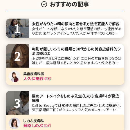
おすすめの記事
女性がなりたい顔の傾向と寄せる方法を芸能人で解説
女性が「こんな顔になりたい!」と思う理想の顔にも流行があ
ります。去年ランクインしていた人が今年のベスト10に入っ
ていなかった……ということもよくあるようですが、現在では
誰が人気なのか気になりますよね?ここではテレビ朝日のバ
ラエティ番組『金曜☆ロンドンハーツ』で紹介された2017年
判別が難しいシミの種類と30代からの美容皮膚科的シ
なりたい顔GP
ミ治療とは
ふと鏡を見るとそこに映る「シミ」に自分の年齢を感じるのは
誰もが一度は経験することかと思います。シワやたるみより
自分自身で1番気になるところはシミだと言われています。
シミがあるだけで隠すためにメイクの時間もかかり、憂鬱な
美容皮膚科医
気持ちになった方も多いのではないでしょうか?今回は、そん
大久保里紗
医師
な年齢を感じるシミについ
眉のアートメイクをしのぶ先生（しのぶ皮膚科）が徹底
解説!
Call to Beautyでは常連の蘇原しのぶ先生（しのぶ皮膚科、
東京都港区三田）がクリニックで人気のメニュー、アートメイ
クについて詳しく解説してくれました。 朝眉を描く時間がな
い、すっぴんでもしっかりした眉が欲しい、そもそも形がわか
しのぶ皮膚科
らない……そんな女子がブチ当たるお悩みにしのぶ先生が
蘇原しのぶ
医師
出した答え