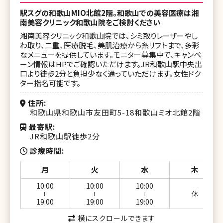
駅スグの和歌山MIO北館2階。和歌山での美容医療は湘
南美容クリニック和歌山院をご検討ください
湘南美容クリニック和歌山院では、シミ取りレーザーやし
わ取り、二重、医療脱毛、美肌治療から糸リフトまで、多彩
なメニューを提供しています。モニター募集中で、キャンペ
ーン情報はHPでご確認いただけます。JR和歌山駅中央出
口より徒歩2分と負担少なく通っていただけます。女性ドク
ター指名可能です。
住所
和歌山県和歌山市友田町5-18和歌山ミオ北館2階
最寄駅
JR和歌山駅徒歩2分
診療時間
月
火
水
木
10:00
10:00
10:00
休
ー
ー
ー
19:00
19:00
19:00
横にスクロールできます