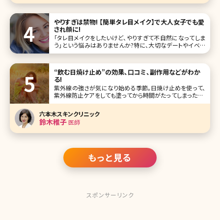
やりすぎは禁物! 【簡単タレ目メイク】で大人女子でも愛
され顔に!
「タレ目メイクをしたいけど、やりすぎて不自然になってしま
う」という悩みはありませんか?特に、大切なデートやイベン
トの日にメイクが失敗するのは避けたいですよね。そこで、今
回は簡単にできるタレ目メイクの方法とコツ、目の形別ポイ
ントを解説していきます。 タレ目メイクにおすすめのアイテム
“飲む日焼け止め”の効果、口コミ、副作用などがわか
も紹介するの
る!
紫外線の強さが気になり始める季節。日焼け止めを使って、
紫外線防止ケアをしても塗ってから時間がたってしまったり、
SPF値の低いものを使っていたりすると「本当に大丈夫か
な?」と不安になることはありませんか?うっかり日傘や手袋、
六本木スキンクリニック
サングラスなどを忘れて慌てて
鈴木稚子
医師
もっと見る
スポンサーリンク