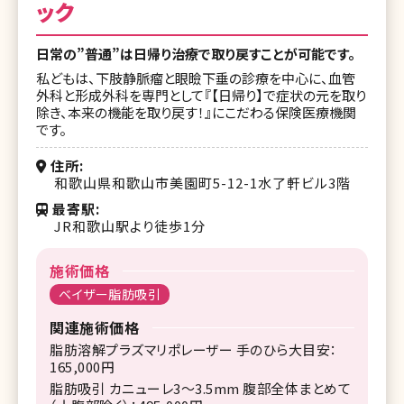
ック
日常の”普通”は日帰り治療で取り戻すことが可能です。
私どもは、下肢静脈瘤と眼瞼下垂の診療を中心に、血管
外科と形成外科を専門として『【日帰り】で症状の元を取り
除き、本来の機能を取り戻す！』にこだわる保険医療機関
です。
住所
和歌山県和歌山市美園町5-12-1水了軒ビル3階
最寄駅
JR和歌山駅より徒歩1分
施術価格
ベイザー脂肪吸引
関連施術価格
脂肪溶解プラズマリポレーザー 手のひら大目安：
165,000円
脂肪吸引 カニューレ3～3.5mm 腹部全体まとめて