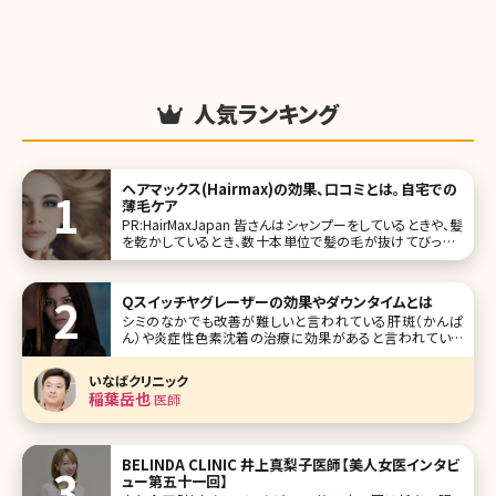
人気ランキング
ヘアマックス(Hairmax)の効果、口コミとは。自宅での
薄毛ケア
PR:HairMaxJapan 皆さんはシャンプーをしているときや、髪
を乾かしているとき、数十本単位で髪の毛が抜けてびっくり
したことはありませんか?特に秋は1年の中でも抜け毛が増
える季節。自然におさまるとはいえ、抜け毛の本数を見ると
ストレスを感じてしまいますよね。豊かで美しい髪は女性の
Qスイッチヤグレーザーの効果やダウンタイムとは
命。ここで
シミのなかでも改善が難しいと言われている肝斑（かんぱ
ん）や炎症性色素沈着の治療に効果があると言われている
のがQスイッチヤグレーザーです。安全性が高く、あざやタトゥ
ー除去にまで使用できるとして雑誌やテレビなどでもよく紹
いなばクリニック
介されています。ここでは、Qスイッチヤグレーザーについて
稲葉岳也
医師
詳しく説明していきます。
BELINDA CLINIC 井上真梨子医師【美人女医インタビ
ュー第五十一回】