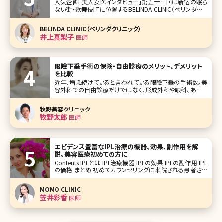
人気企画「美人女医インタビュー」第五十一回は新宿の眠ら
ない街・歌舞伎町に位置するBELINDA CLINIC（ベリンダクリ
ニック）の井上真梨子（いのうえ まりこ）医師です。 美容外科
メニューが豊富なBELINDA CLINIC。外科系クリニックで院長
BELINDA CLINIC（ベリンダクリニック）
=女性医師自身がメインで施術を対応するクリニ
井上真梨子
医師
眼瞼下垂手術の保険・自由診療のメリット、デメリット
を比較
近年、増え続けていると言われている眼瞼下垂の手術数。美
容外科での自由診療だけではなく、形成外科や眼科、あるい
は一部の美容外科でも保険診療で手術を受けることができ
るようになっています。ここでは「自分の症状は保険診療に該
牧野美容クリニック
当する?」「眼瞼下垂手術って保険診療と自由診療どう違う
牧野太郎
医師
の?」という疑問に、費用面など
エビデンス豊富なIPL治療の機器、効果、副作用を解
説。美容医療初めての方に
Contents IPLとは IPL治療機器 IPLの効果 IPLの副作用 IPL
の価格 まとめ 初めてカウンセリングに来院される患者さん
にお肌で気になっているところはどこですかと聞くと、「赤み
やシミシワなど全部です」「ニキビ治療の後の赤みやくす
MOMO CLINIC
笠井彩香
医師