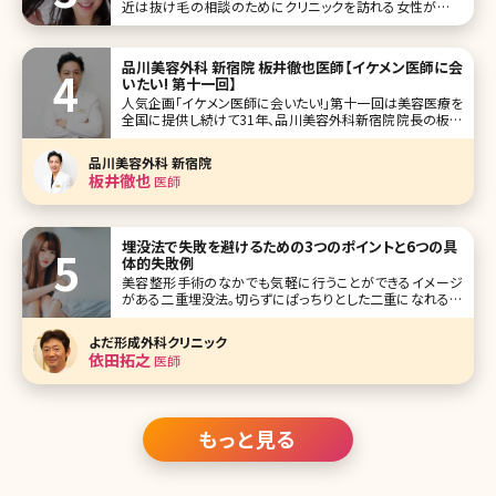
近は抜け毛の相談のためにクリニックを訪れる女性が増え
ています。女性の薄毛は加齢が大きな原因ですが、ストレスや
生活習慣の乱れなどによって抜け毛に悩まされる若い女性
も少なくありません。このような女性の薄毛を改善してくれる
品川美容外科 新宿院 板井徹也医師【イケメン医師に会
内服薬として注目を集めているの
いたい! 第十一回】
人気企画「イケメン医師に会いたい!」第十一回は美容医療を
全国に提供し続けて31年、品川美容外科新宿院院長の板井
徹也（いたいてつや）先生です。 俳優の玉木宏さんを彷彿とさ
せる爽やかな笑顔と落ち着いた優しい語り口調が印象的で
品川美容外科 新宿院
す。もともとは救急医としての経歴をもち、同期の医師から
板井徹也
医師
の誘いで美容医療に
埋没法で失敗を避けるための3つのポイントと6つの具
体的失敗例
美容整形手術のなかでも気軽に行うことができるイメージ
がある二重埋没法。切らずにぱっちりとした二重になれる魔
法のような方法と考えられがちですが、実は二重埋没法で思
うような二重にならなかったいうケースも少なくありません。
よだ形成外科クリニック
ここで二重埋没法の失敗例を挙げながら、失敗しないために
依田拓之
医師
覚えておきたいことについて詳し
もっと見る