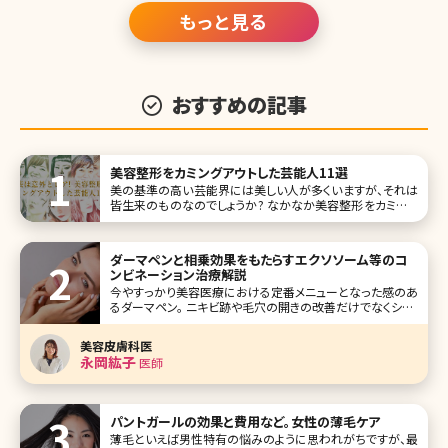
もっと見る
おすすめの記事
美容整形をカミングアウトした芸能人11選
美の基準の高い芸能界には美しい人が多くいますが、それは
皆生来のものなのでしょうか? なかなか美容整形をカミング
アウトしている芸能人はいませんが、実はかなり多くの方が
施術を受けているという話もまことしやかに囁かれていま
す。 そんな中でも、実際に美容整形をカミングアウトをしてい
ダーマペンと相乗効果をもたらすエクソソーム等のコ
る（認めた）芸能人
ンビネーション治療解説
今やすっかり美容医療における定番メニューとなった感のあ
るダーマペン。 ニキビ跡や毛穴の開きの改善だけでなくシミ・
くすみ、小じわの改善など美肌治療として汎用性があること
から様々なスキントラブルの改善治療として多くの方が受け
美容皮膚科医
られています。 本記事ではダーマペンの基本情報をお伝えし
永岡紘子
医師
た上で、近年選択
パントガールの効果と費用など。女性の薄毛ケア
薄毛といえば男性特有の悩みのように思われがちですが、最